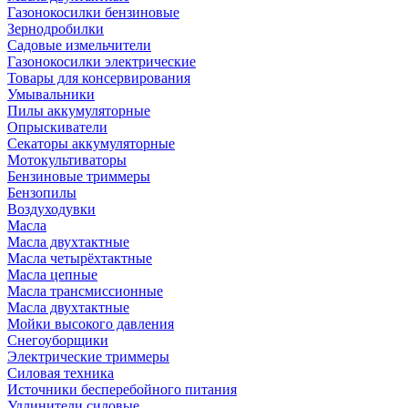
Газонокосилки бензиновые
Зернодробилки
Садовые измельчители
Газонокосилки электрические
Товары для консервирования
Умывальники
Пилы аккумуляторные
Опрыскиватели
Секаторы аккумуляторные
Мотокультиваторы
Бензиновые триммеры
Бензопилы
Воздуходувки
Масла
Масла двухтактные
Масла четырёхтактные
Масла цепные
Масла трансмиссионные
Масла двухтактные
Мойки высокого давления
Снегоуборщики
Электрические триммеры
Силовая техника
Источники бесперебойного питания
Удлинители силовые