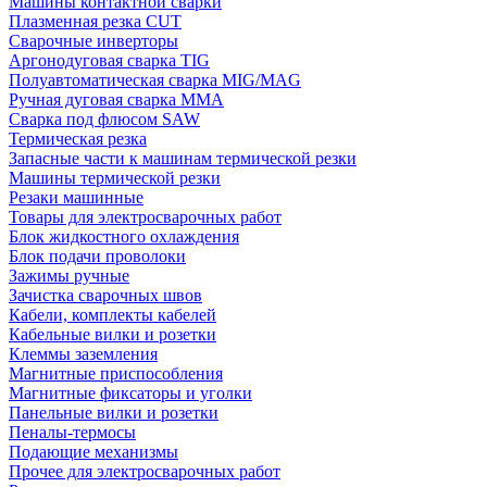
Машины контактной сварки
Плазменная резка CUT
Сварочные инверторы
Аргонодуговая сварка TIG
Полуавтоматическая сварка MIG/MAG
Ручная дуговая сварка MMA
Сварка под флюсом SAW
Термическая резка
Запасные части к машинам термической резки
Машины термической резки
Резаки машинные
Товары для электросварочных работ
Блок жидкостного охлаждения
Блок подачи проволоки
Зажимы ручные
Зачистка сварочных швов
Кабели, комплекты кабелей
Кабельные вилки и розетки
Клеммы заземления
Магнитные приспособления
Магнитные фиксаторы и уголки
Панельные вилки и розетки
Пеналы-термосы
Подающие механизмы
Прочее для электросварочных работ