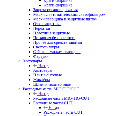
Краги сварщика
Краги сварщика
Защита органов дыхания
Маски с автоматическим светофильтром
Маски сварщика и защитные щитки
Очки защитные
Перчатки
Пластины защитные
Пожарная безопасность
Прочее для средств защиты
Светофильтры
Стёкла к маскам сварщика
Фартуки
Хозтовары
Назад
Хозтовары
Плиты бытовые
Жиклёры
Шланги поливочные
Расходные части MIG/TIG/CUT
Назад
Расходные части MIG/TIG/CUT
Расходные части CUT
Назад
Расходные части CUT