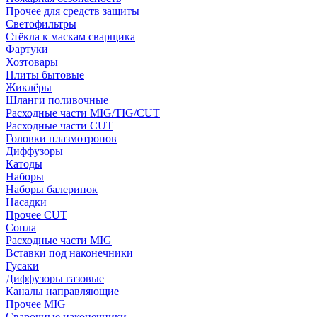
Прочее для средств защиты
Светофильтры
Стёкла к маскам сварщика
Фартуки
Хозтовары
Плиты бытовые
Жиклёры
Шланги поливочные
Расходные части MIG/TIG/CUT
Расходные части CUT
Головки плазмотронов
Диффузоры
Катоды
Наборы
Наборы балеринок
Насадки
Прочее CUT
Сопла
Расходные части MIG
Вставки под наконечники
Гусаки
Диффузоры газовые
Каналы направляющие
Прочее MIG
Сварочные наконечники