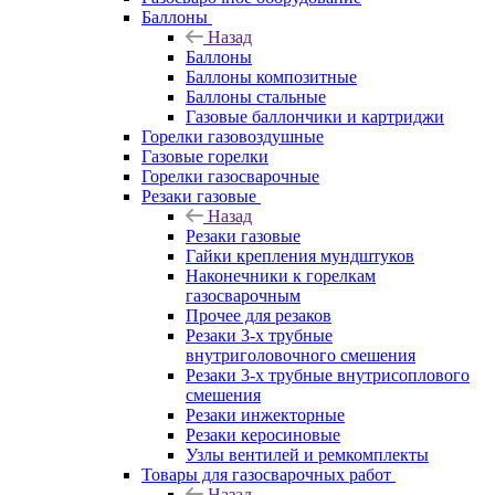
Баллоны
Назад
Баллоны
Баллоны композитные
Баллоны стальные
Газовые баллончики и картриджи
Горелки газовоздушные
Газовые горелки
Горелки газосварочные
Резаки газовые
Назад
Резаки газовые
Гайки крепления мундштуков
Наконечники к горелкам
газосварочным
Прочее для резаков
Резаки 3-х трубные
внутриголовочного смешения
Резаки 3-х трубные внутрисоплового
смешения
Резаки инжекторные
Резаки керосиновые
Узлы вентилей и ремкомплекты
Товары для газосварочных работ
Назад