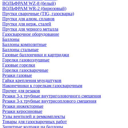
ВОЛЬФРАМ WZ-8 (белый)
ВОЛЬФРАМ WR-2 (бирюзовый)
Прутки сварочные (TIG, газосварка)
Прутки для алюм. сплавов
Прутки для нерж. сталей
Прутки для черного металла
Газосварочное оборудование
Баллоны
Баллоны композитные
Баллоны стальные
Газовые баллончики и картриджи
Горелки газовоздушные
Газовые горелки
Горелки газосварочные
Резаки газовые
Гайки крепления мундштуков
Наконечники к горелкам газосварочным
Прочее для резаков
Резаки 3-х трубные внутриголовочного смешения
Резаки 3-х трубные внутрисоплового смешения
Резаки инжекторные
Резаки керосиновые
Узлы вентилей и ремкомплекты
Товары для газосварочных работ
Защитные колпаки на баллоны