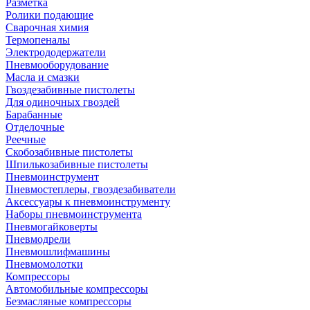
Разметка
Ролики подающие
Сварочная химия
Термопеналы
Электрододержатели
Пневмооборудование
Масла и смазки
Гвоздезабивные пистолеты
Для одиночных гвоздей
Барабанные
Отделочные
Реечные
Скобозабивные пистолеты
Шпилькозабивные пистолеты
Пневмоинструмент
Пневмостеплеры, гвоздезабиватели
Аксессуары к пневмоинструменту
Наборы пневмоинструмента
Пневмогайковерты
Пневмодрели
Пневмошлифмашины
Пневмомолотки
Компрессоры
Автомобильные компрессоры
Безмасляные компрессоры