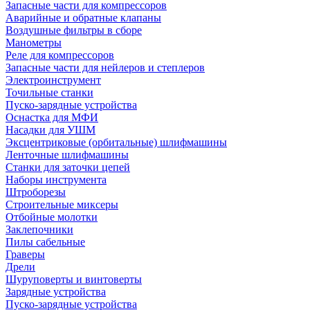
Запасные части для компрессоров
Аварийные и обратные клапаны
Воздушные фильтры в сборе
Манометры
Реле для компрессоров
Запасные части для нейлеров и степлеров
Электроинструмент
Точильные станки
Пуско-зарядные устройства
Оснастка для МФИ
Насадки для УШМ
Эксцентриковые (орбитальные) шлифмашины
Ленточные шлифмашины
Станки для заточки цепей
Наборы инструмента
Штроборезы
Строительные миксеры
Отбойные молотки
Заклепочники
Пилы сабельные
Граверы
Дрели
Шуруповерты и винтоверты
Зарядные устройства
Пуско-зарядные устройства