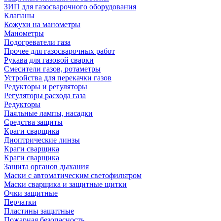
ЗИП для газосварочного оборудования
Клапаны
Кожухи на манометры
Манометры
Подогреватели газа
Прочее для газосварочных работ
Рукава для газовой сварки
Смесители газов, ротаметры
Устройства для перекачки газов
Редукторы и регуляторы
Регуляторы расхода газа
Редукторы
Паяльные лампы, насадки
Средства защиты
Краги сварщика
Диоптрические линзы
Краги сварщика
Краги сварщика
Защита органов дыхания
Маски с автоматическим светофильтром
Маски сварщика и защитные щитки
Очки защитные
Перчатки
Пластины защитные
Пожарная безопасность