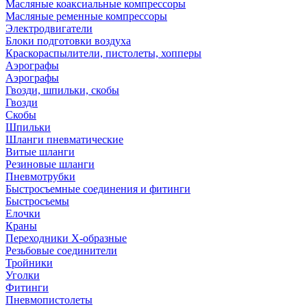
Масляные коаксиальные компрессоры
Масляные ременные компрессоры
Электродвигатели
Блоки подготовки воздуха
Краскораспылители, пистолеты, хопперы
Аэрографы
Аэрографы
Гвозди, шпильки, скобы
Гвозди
Скобы
Шпильки
Шланги пневматические
Витые шланги
Резиновые шланги
Пневмотрубки
Быстросъемные соединения и фитинги
Быстросъемы
Елочки
Краны
Переходники Х-образные
Резьбовые соединители
Тройники
Уголки
Фитинги
Пневмопистолеты