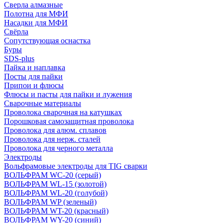
Сверла алмазные
Полотна для МФИ
Насадки для МФИ
Свёрла
Сопутствующая оснастка
Буры
SDS-plus
Пайка и наплавка
Посты для пайки
Припои и флюсы
Флюсы и пасты для пайки и лужения
Сварочные материалы
Проволока сварочная на катушках
Порошковая самозащитная проволока
Проволока для алюм. сплавов
Проволока для нерж. сталей
Проволока для черного металла
Электроды
Вольфрамовые электроды для TIG сварки
ВОЛЬФРАМ WC-20 (серый)
ВОЛЬФРАМ WL-15 (золотой)
ВОЛЬФРАМ WL-20 (голубой)
ВОЛЬФРАМ WP (зеленый)
ВОЛЬФРАМ WT-20 (красный)
ВОЛЬФРАМ WY-20 (синий)