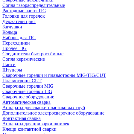
Сопла газораспределительные
Расходные части TIG
Головки для горелок
Держатели цанг
Заглушки
Кольца
Наборы для TIG
Переходники
Прочее TIG
Соединители быстросъёмные
Сопла керамические
Цанги
Штуцеры
Сварочные горелки и плазмотроны MIG/TIG/CUT
Плазмотроны CUT
Сварочные горелки MIG
Сварочные горелки TIG
Сварочное оборудование
Автоматическая сварка
Аппараты для сварки пластиковых труб
Дополнительное электросварочное оборудование
Контактная сварка
Аппараты для приварки шпилек
Клещи контактной сварки