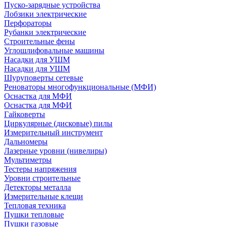
Пуско-зарядные устройства
Лобзики электрические
Перфораторы
Рубанки электрические
Строительные фены
Углошлифовальные машины
Насадки для УШМ
Насадки для УШМ
Шуруповерты сетевые
Реноваторы многофункциональные (МФИ)
Оснастка для МФИ
Оснастка для МФИ
Гайковерты
Циркулярные (дисковые) пилы
Измерительный инструмент
Дальномеры
Лазерные уровни (нивелиры)
Мультиметры
Тестеры напряжения
Уровни строительные
Детекторы металла
Измерительные клещи
Тепловая техника
Пушки тепловые
Пушки газовые