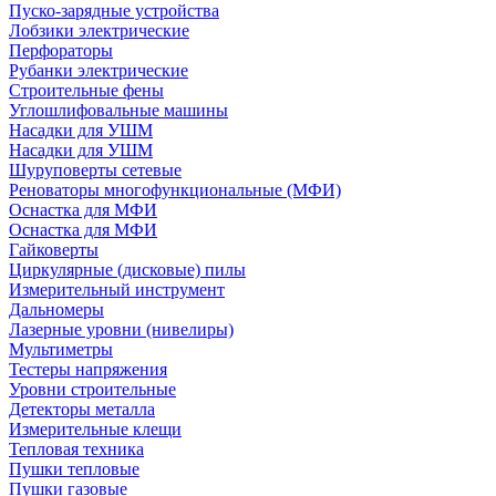
Пуско-зарядные устройства
Лобзики электрические
Перфораторы
Рубанки электрические
Строительные фены
Углошлифовальные машины
Насадки для УШМ
Насадки для УШМ
Шуруповерты сетевые
Реноваторы многофункциональные (МФИ)
Оснастка для МФИ
Оснастка для МФИ
Гайковерты
Циркулярные (дисковые) пилы
Измерительный инструмент
Дальномеры
Лазерные уровни (нивелиры)
Мультиметры
Тестеры напряжения
Уровни строительные
Детекторы металла
Измерительные клещи
Тепловая техника
Пушки тепловые
Пушки газовые