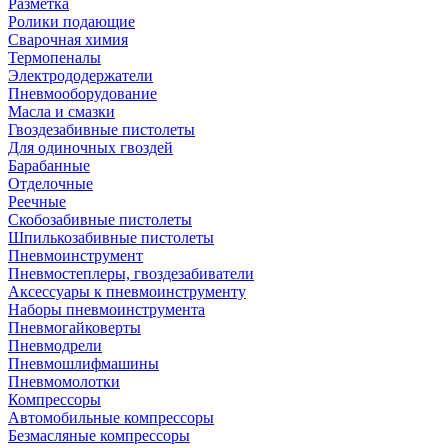
Разметка
Ролики подающие
Сварочная химия
Термопеналы
Электрододержатели
Пневмооборудование
Масла и смазки
Гвоздезабивные пистолеты
Для одиночных гвоздей
Барабанные
Отделочные
Реечные
Скобозабивные пистолеты
Шпилькозабивные пистолеты
Пневмоинструмент
Пневмостеплеры, гвоздезабиватели
Аксессуары к пневмоинструменту
Наборы пневмоинструмента
Пневмогайковерты
Пневмодрели
Пневмошлифмашины
Пневмомолотки
Компрессоры
Автомобильные компрессоры
Безмасляные компрессоры