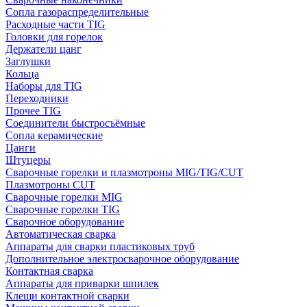
Сопла газораспределительные
Расходные части TIG
Головки для горелок
Держатели цанг
Заглушки
Кольца
Наборы для TIG
Переходники
Прочее TIG
Соединители быстросъёмные
Сопла керамические
Цанги
Штуцеры
Сварочные горелки и плазмотроны MIG/TIG/CUT
Плазмотроны CUT
Сварочные горелки MIG
Сварочные горелки TIG
Сварочное оборудование
Автоматическая сварка
Аппараты для сварки пластиковых труб
Дополнительное электросварочное оборудование
Контактная сварка
Аппараты для приварки шпилек
Клещи контактной сварки