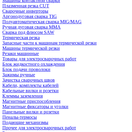
Машины контактной сварки
Плазменная резка CUT
Сварочные инверторы
Аргонодуговая сварка TIG
Полуавтоматическая сварка MIG/MAG
Ручная дуговая сварка MMA
Сварка под флюсом SAW
Термическая резка
Запасные части к машинам термической резки
Машины термической резки
Резаки машинные
Товары для электросварочных работ
Блок жидкостного охлаждения
Блок подачи проволоки
Зажимы ручные
Зачистка сварочных швов
Кабели, комплекты кабелей
Кабельные вилки и розетки
Клеммы заземления
Магнитные приспособления
Магнитные фиксаторы и уголки
Панельные вилки и розетки
Пеналы-термосы
Подающие механизмы
Прочее для электросварочных работ