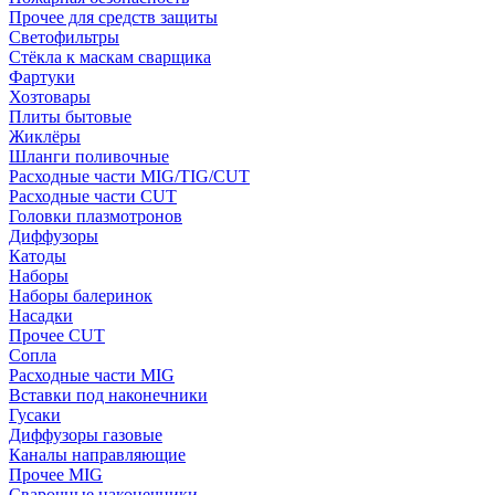
Прочее для средств защиты
Светофильтры
Стёкла к маскам сварщика
Фартуки
Хозтовары
Плиты бытовые
Жиклёры
Шланги поливочные
Расходные части MIG/TIG/CUT
Расходные части CUT
Головки плазмотронов
Диффузоры
Катоды
Наборы
Наборы балеринок
Насадки
Прочее CUT
Сопла
Расходные части MIG
Вставки под наконечники
Гусаки
Диффузоры газовые
Каналы направляющие
Прочее MIG
Сварочные наконечники