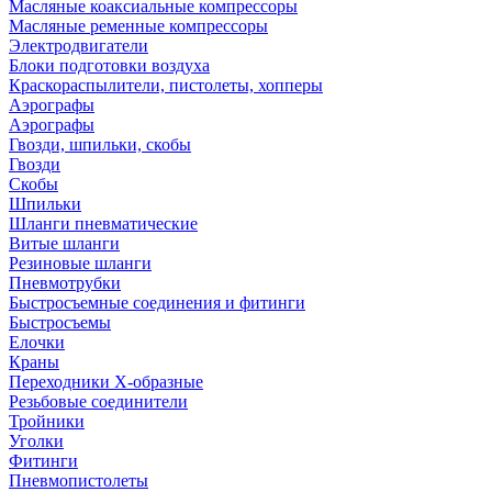
Масляные коаксиальные компрессоры
Масляные ременные компрессоры
Электродвигатели
Блоки подготовки воздуха
Краскораспылители, пистолеты, хопперы
Аэрографы
Аэрографы
Гвозди, шпильки, скобы
Гвозди
Скобы
Шпильки
Шланги пневматические
Витые шланги
Резиновые шланги
Пневмотрубки
Быстросъемные соединения и фитинги
Быстросъемы
Елочки
Краны
Переходники Х-образные
Резьбовые соединители
Тройники
Уголки
Фитинги
Пневмопистолеты