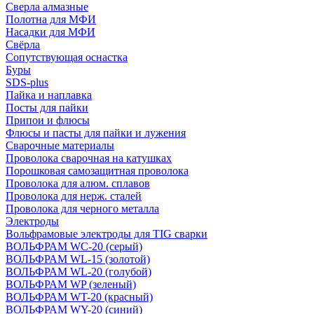
Сверла алмазные
Полотна для МФИ
Насадки для МФИ
Свёрла
Сопутствующая оснастка
Буры
SDS-plus
Пайка и наплавка
Посты для пайки
Припои и флюсы
Флюсы и пасты для пайки и лужения
Сварочные материалы
Проволока сварочная на катушках
Порошковая самозащитная проволока
Проволока для алюм. сплавов
Проволока для нерж. сталей
Проволока для черного металла
Электроды
Вольфрамовые электроды для TIG сварки
ВОЛЬФРАМ WC-20 (серый)
ВОЛЬФРАМ WL-15 (золотой)
ВОЛЬФРАМ WL-20 (голубой)
ВОЛЬФРАМ WP (зеленый)
ВОЛЬФРАМ WT-20 (красный)
ВОЛЬФРАМ WY-20 (синий)