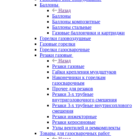
Баллоны
Назад
Баллоны
Баллоны композитные
Баллоны стальные
Газовые баллончики и картриджи
Горелки газовоздушные
Газовые горелки
Горелки газосварочные
Резаки газовые
Назад
Резаки газовые
Гайки крепления мундштуков
Наконечники к горелкам
газосварочным
Прочее для резаков
Резаки 3-х трубные
внутриголовочного смешения
Резаки 3-х трубные внутрисоплового
смешения
Резаки инжекторные
Резаки керосиновые
Узлы вентилей и ремкомплекты
Товары для газосварочных работ
Назад