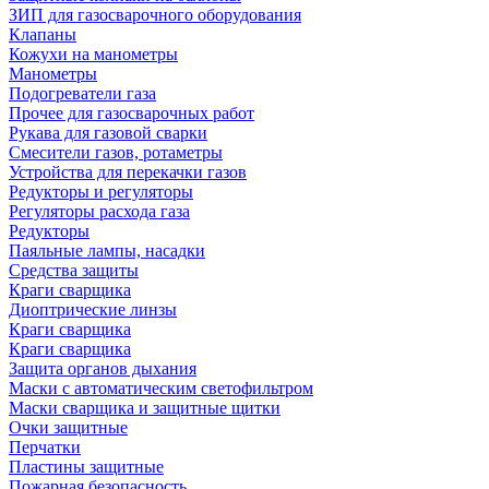
ЗИП для газосварочного оборудования
Клапаны
Кожухи на манометры
Манометры
Подогреватели газа
Прочее для газосварочных работ
Рукава для газовой сварки
Смесители газов, ротаметры
Устройства для перекачки газов
Редукторы и регуляторы
Регуляторы расхода газа
Редукторы
Паяльные лампы, насадки
Средства защиты
Краги сварщика
Диоптрические линзы
Краги сварщика
Краги сварщика
Защита органов дыхания
Маски с автоматическим светофильтром
Маски сварщика и защитные щитки
Очки защитные
Перчатки
Пластины защитные
Пожарная безопасность