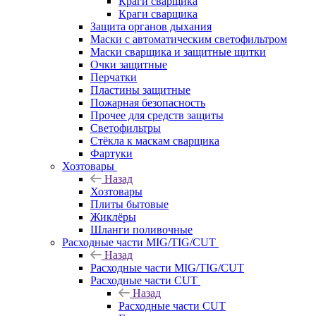
Краги сварщика
Краги сварщика
Защита органов дыхания
Маски с автоматическим светофильтром
Маски сварщика и защитные щитки
Очки защитные
Перчатки
Пластины защитные
Пожарная безопасность
Прочее для средств защиты
Светофильтры
Стёкла к маскам сварщика
Фартуки
Хозтовары
Назад
Хозтовары
Плиты бытовые
Жиклёры
Шланги поливочные
Расходные части MIG/TIG/CUT
Назад
Расходные части MIG/TIG/CUT
Расходные части CUT
Назад
Расходные части CUT