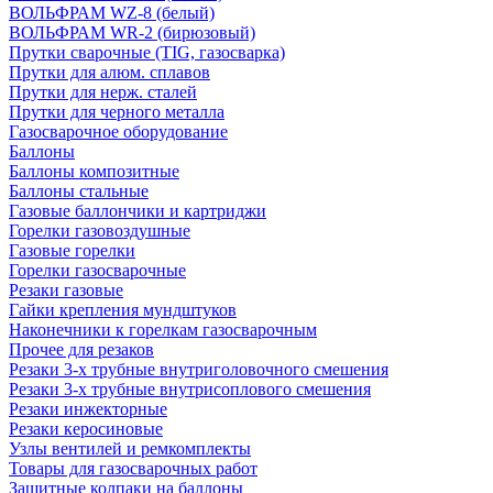
ВОЛЬФРАМ WZ-8 (белый)
ВОЛЬФРАМ WR-2 (бирюзовый)
Прутки сварочные (TIG, газосварка)
Прутки для алюм. сплавов
Прутки для нерж. сталей
Прутки для черного металла
Газосварочное оборудование
Баллоны
Баллоны композитные
Баллоны стальные
Газовые баллончики и картриджи
Горелки газовоздушные
Газовые горелки
Горелки газосварочные
Резаки газовые
Гайки крепления мундштуков
Наконечники к горелкам газосварочным
Прочее для резаков
Резаки 3-х трубные внутриголовочного смешения
Резаки 3-х трубные внутрисоплового смешения
Резаки инжекторные
Резаки керосиновые
Узлы вентилей и ремкомплекты
Товары для газосварочных работ
Защитные колпаки на баллоны