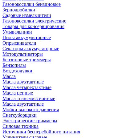
Газонокосилки бензиновые
Зернодробилки
Садовые измельчители
Газонокосилки электрические
Товары для консервирования
Умывальники
Пилы аккумуляторные
Опрыскиватели
Секаторы аккумуляторные
Мотокультиваторы
Бензиновые триммеры
Бензопилы
Воздуходувки
Масла
Масла двухтактные
Масла четырёхтактные
Масла цепные
Масла трансмиссионные
Масла двухтактные
Мойки высокого давления
Снегоуборщики
Электрические триммеры
Силовая техника
Источники бесперебойного питания
Удлинители силовые