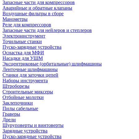
Запасные части для компрессоров
Аварийные и обратные клапаны
Воздушные фильтры в сборе
Манометры
Реле для компрессоров
Запасные части для нейлеров и степлеров
Электроинструмент
Точильные станки
Пуско-зарядные устройства
Оснастка для МФИ
Насадки для УШМ
Эксцентриковые (орбитальные) шлифмашины
Ленточные шлифмашины
Станки для заточки цепей
Наборы инструмента
Штроборезы
Строительные миксеры
Отбойные молотки
Заклепочники
Пилы сабельные
Граверы
Дрели
Шуруповерты и винтоверты
Зарядные устройства
Пуско-зарядные устройства