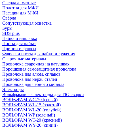
Сверла алмазные
Полотна для МФИ
Насадки для МФИ
Свёрла
Сопутствующая оснастка
Буры
SDS-plus
Пайка и наплавка
Посты для пайки
Припои и флюсы
Флюсы и пасты для пайки и лужения
Сварочные материалы
Проволока сварочная на катушках
Порошковая самозащитная проволока
Проволока для алюм. сплавов
Проволока для нерж. сталей
Проволока для черного металла
Электроды
Вольфрамовые электроды для TIG сварки
ВОЛЬФРАМ WC-20 (серый)
ВОЛЬФРАМ WL-15 (золотой)
ВОЛЬФРАМ WL-20 (голубой)
ВОЛЬФРАМ WP (зеленый)
ВОЛЬФРАМ WT-20 (красный)
ВОЛЬФРАМ WY-20 (синий)