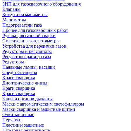
ЗИП для газосварочного оборудования
Клапаны
Кожухи на манометры
Манометры
Подогреватели газа
Прочее для газосварочных работ
Рукава для газовой сварки
Смесители газов, ротаметры
Устройства для перекачки газов
Редукторы и регуляторы
Регуляторы расхода газа
Редукторы
Паяльные лампы, насадки
Средства защиты
Краги сварщика
Диоптрические линзы
Краги сварщика
Краги сварщика
Защита органов дыхания
Маски с автоматическим светофильтром
Маски сварщика и защитные щитки
Очки защитные
Перчатки
Пластины защитные
Пожарная безопасность