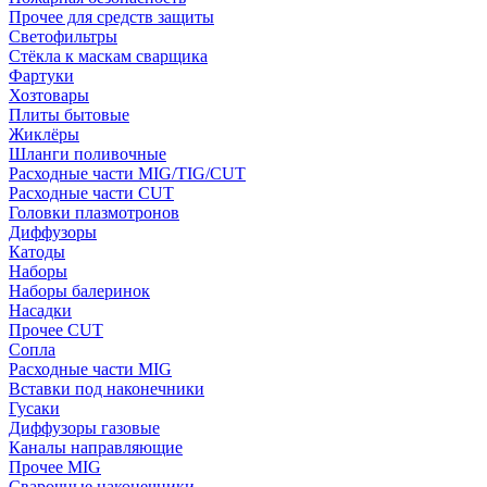
Прочее для средств защиты
Светофильтры
Стёкла к маскам сварщика
Фартуки
Хозтовары
Плиты бытовые
Жиклёры
Шланги поливочные
Расходные части MIG/TIG/CUT
Расходные части CUT
Головки плазмотронов
Диффузоры
Катоды
Наборы
Наборы балеринок
Насадки
Прочее CUT
Сопла
Расходные части MIG
Вставки под наконечники
Гусаки
Диффузоры газовые
Каналы направляющие
Прочее MIG
Сварочные наконечники