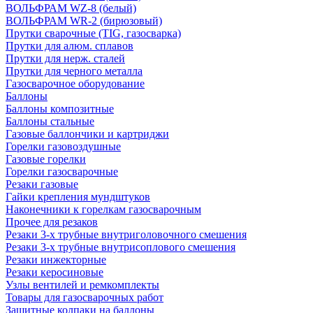
ВОЛЬФРАМ WZ-8 (белый)
ВОЛЬФРАМ WR-2 (бирюзовый)
Прутки сварочные (TIG, газосварка)
Прутки для алюм. сплавов
Прутки для нерж. сталей
Прутки для черного металла
Газосварочное оборудование
Баллоны
Баллоны композитные
Баллоны стальные
Газовые баллончики и картриджи
Горелки газовоздушные
Газовые горелки
Горелки газосварочные
Резаки газовые
Гайки крепления мундштуков
Наконечники к горелкам газосварочным
Прочее для резаков
Резаки 3-х трубные внутриголовочного смешения
Резаки 3-х трубные внутрисоплового смешения
Резаки инжекторные
Резаки керосиновые
Узлы вентилей и ремкомплекты
Товары для газосварочных работ
Защитные колпаки на баллоны