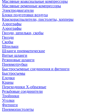
Масляные коаксиальные компрессоры
Масляные ременные компрессоры
Электродвигатели
Блоки подготовки воздуха
Краскораспылители, пистолеты, хопперы
Аэрографы
Аэрографы
Гвозди, шпильки, скобы
Гвозди
Скобы
Шпильки
Шланги пневматические
Витые шланги
Резиновые шланги
Пневмотрубки
Быстросъемные соединения и фитинги
Быстросъемы
Елочки
Краны
Переходники Х-образные
Резьбовые соединители
Тройники
Уголки
Фитинги
Пневмопистолеты