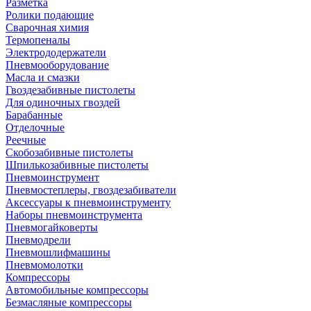
Разметка
Ролики подающие
Сварочная химия
Термопеналы
Электрододержатели
Пневмооборудование
Масла и смазки
Гвоздезабивные пистолеты
Для одиночных гвоздей
Барабанные
Отделочные
Реечные
Скобозабивные пистолеты
Шпилькозабивные пистолеты
Пневмоинструмент
Пневмостеплеры, гвоздезабиватели
Аксессуары к пневмоинструменту
Наборы пневмоинструмента
Пневмогайковерты
Пневмодрели
Пневмошлифмашины
Пневмомолотки
Компрессоры
Автомобильные компрессоры
Безмасляные компрессоры