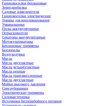
Газонокосилки бензиновые
Зернодробилки
Садовые измельчители
Газонокосилки электрические
Товары для консервирования
Умывальники
Пилы аккумуляторные
Опрыскиватели
Секаторы аккумуляторные
Мотокультиваторы
Бензиновые триммеры
Бензопилы
Воздуходувки
Масла
Масла двухтактные
Масла четырёхтактные
Масла цепные
Масла трансмиссионные
Масла двухтактные
Мойки высокого давления
Снегоуборщики
Электрические триммеры
Силовая техника
Источники бесперебойного питания
Удлинители силовые