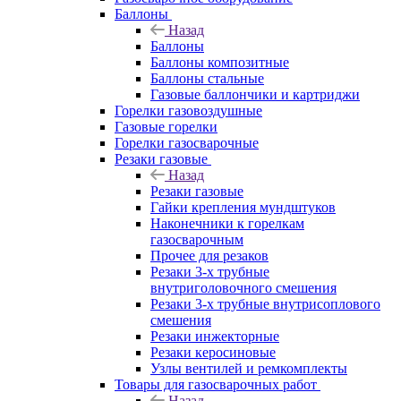
Баллоны
Назад
Баллоны
Баллоны композитные
Баллоны стальные
Газовые баллончики и картриджи
Горелки газовоздушные
Газовые горелки
Горелки газосварочные
Резаки газовые
Назад
Резаки газовые
Гайки крепления мундштуков
Наконечники к горелкам
газосварочным
Прочее для резаков
Резаки 3-х трубные
внутриголовочного смешения
Резаки 3-х трубные внутрисоплового
смешения
Резаки инжекторные
Резаки керосиновые
Узлы вентилей и ремкомплекты
Товары для газосварочных работ
Назад