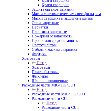
Краги сварщика
Краги сварщика
Защита органов дыхания
Маски с автоматическим светофильтром
Маски сварщика и защитные щитки
Очки защитные
Перчатки
Пластины защитные
Пожарная безопасность
Прочее для средств защиты
Светофильтры
Стёкла к маскам сварщика
Фартуки
Хозтовары
Назад
Хозтовары
Плиты бытовые
Жиклёры
Шланги поливочные
Расходные части MIG/TIG/CUT
Назад
Расходные части MIG/TIG/CUT
Расходные части CUT
Назад
Расходные части CUT