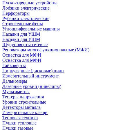
Пуско-зарядные устройства
Лобзики электрические
Перфораторы
Рубанки электрические
Строительные фены
Углошлифовальные машины
Насадки для УШМ
Насадки для УШМ
Шуруповерты сетевые
Реноваторы многофункциональные (МФИ)
Оснастка для МФИ
Оснастка для МФИ
Гайковерты
Циркулярные (дисковые) пилы
Измерительный инструмент
Дальномеры
Лазерные уровни (нивелиры)
Мультиметры
Тестеры напряжения
Уровни строительные
Детекторы металла
Измерительные клещи
Тепловая техника
Пушки тепловые
Пушки газовые