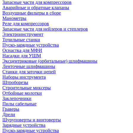
Запасные части для компрессоров
Аварийные и обратные клапаны
Воздушные фильтры в сборе
Манометры
Реле для компрессоров
Запасные части для нейлеров и степлеров
Электроинструмент
Точильные станки
Пуско-зарядные устройства
Оснастка для МФИ
Насадки для УШМ
Эксцентриковые (орбитальные) шлифмашины
Ленточные шлифмашины
Станки для заточки цепей
Наборы инструмента
Штроборезы
Строительные миксеры
Отбойные молотки
Заклепочники
Пилы сабельные
Граверы
Дрели
Шуруповерты и винтоверты
Зарядные устройства
Пуско-зарядные устройства