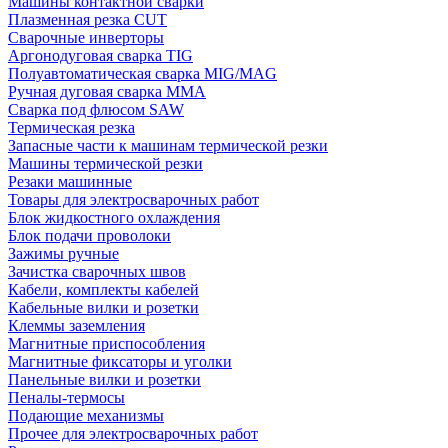
Машины контактной сварки
Плазменная резка CUT
Сварочные инверторы
Аргонодуговая сварка TIG
Полуавтоматическая сварка MIG/MAG
Ручная дуговая сварка MMA
Сварка под флюсом SAW
Термическая резка
Запасные части к машинам термической резки
Машины термической резки
Резаки машинные
Товары для электросварочных работ
Блок жидкостного охлаждения
Блок подачи проволоки
Зажимы ручные
Зачистка сварочных швов
Кабели, комплекты кабелей
Кабельные вилки и розетки
Клеммы заземления
Магнитные приспособления
Магнитные фиксаторы и уголки
Панельные вилки и розетки
Пеналы-термосы
Подающие механизмы
Прочее для электросварочных работ