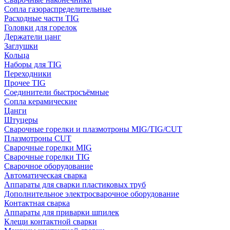
Сопла газораспределительные
Расходные части TIG
Головки для горелок
Держатели цанг
Заглушки
Кольца
Наборы для TIG
Переходники
Прочее TIG
Соединители быстросъёмные
Сопла керамические
Цанги
Штуцеры
Сварочные горелки и плазмотроны MIG/TIG/CUT
Плазмотроны CUT
Сварочные горелки MIG
Сварочные горелки TIG
Сварочное оборудование
Автоматическая сварка
Аппараты для сварки пластиковых труб
Дополнительное электросварочное оборудование
Контактная сварка
Аппараты для приварки шпилек
Клещи контактной сварки