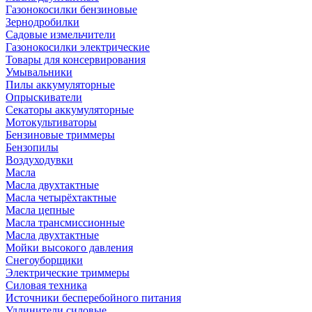
Газонокосилки бензиновые
Зернодробилки
Садовые измельчители
Газонокосилки электрические
Товары для консервирования
Умывальники
Пилы аккумуляторные
Опрыскиватели
Секаторы аккумуляторные
Мотокультиваторы
Бензиновые триммеры
Бензопилы
Воздуходувки
Масла
Масла двухтактные
Масла четырёхтактные
Масла цепные
Масла трансмиссионные
Масла двухтактные
Мойки высокого давления
Снегоуборщики
Электрические триммеры
Силовая техника
Источники бесперебойного питания
Удлинители силовые