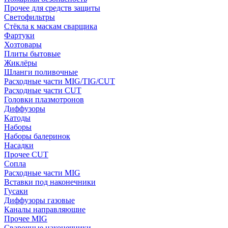
Прочее для средств защиты
Светофильтры
Стёкла к маскам сварщика
Фартуки
Хозтовары
Плиты бытовые
Жиклёры
Шланги поливочные
Расходные части MIG/TIG/CUT
Расходные части CUT
Головки плазмотронов
Диффузоры
Катоды
Наборы
Наборы балеринок
Насадки
Прочее CUT
Сопла
Расходные части MIG
Вставки под наконечники
Гусаки
Диффузоры газовые
Каналы направляющие
Прочее MIG
Сварочные наконечники