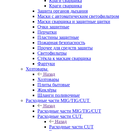
Краги сварщика
Краги сварщика
Защита органов дыхания
Маски с автоматическим светофильтром
Маски сварщика и защитные щитки
Очки защитные
Перчатки
Пластины защитные
Пожарная безопасность
Прочее для средств защиты
Светофильтры
Стёкла к маскам сварщика
Фартуки
Хозтовары
Назад
Хозтовары
Плиты бытовые
Жиклёры
Шланги поливочные
Расходные части MIG/TIG/CUT
Назад
Расходные части MIG/TIG/CUT
Расходные части CUT
Назад
Расходные части CUT