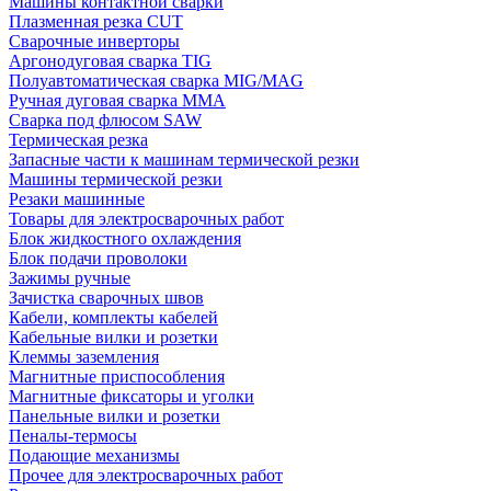
Машины контактной сварки
Плазменная резка CUT
Сварочные инверторы
Аргонодуговая сварка TIG
Полуавтоматическая сварка MIG/MAG
Ручная дуговая сварка MMA
Сварка под флюсом SAW
Термическая резка
Запасные части к машинам термической резки
Машины термической резки
Резаки машинные
Товары для электросварочных работ
Блок жидкостного охлаждения
Блок подачи проволоки
Зажимы ручные
Зачистка сварочных швов
Кабели, комплекты кабелей
Кабельные вилки и розетки
Клеммы заземления
Магнитные приспособления
Магнитные фиксаторы и уголки
Панельные вилки и розетки
Пеналы-термосы
Подающие механизмы
Прочее для электросварочных работ