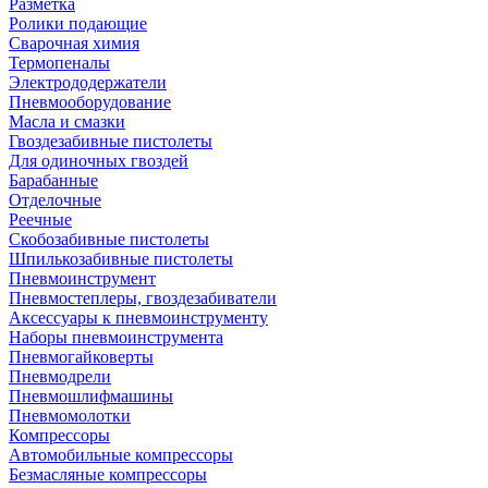
Разметка
Ролики подающие
Сварочная химия
Термопеналы
Электрододержатели
Пневмооборудование
Масла и смазки
Гвоздезабивные пистолеты
Для одиночных гвоздей
Барабанные
Отделочные
Реечные
Скобозабивные пистолеты
Шпилькозабивные пистолеты
Пневмоинструмент
Пневмостеплеры, гвоздезабиватели
Аксессуары к пневмоинструменту
Наборы пневмоинструмента
Пневмогайковерты
Пневмодрели
Пневмошлифмашины
Пневмомолотки
Компрессоры
Автомобильные компрессоры
Безмасляные компрессоры