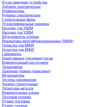
Пуско-зарядные устройства
Лобзики электрические
Перфораторы
Рубанки электрические
Строительные фены
Углошлифовальные машины
Насадки для УШМ
Насадки для УШМ
Шуруповерты сетевые
Реноваторы многофункциональные (МФИ)
Оснастка для МФИ
Оснастка для МФИ
Гайковерты
Циркулярные (дисковые) пилы
Измерительный инструмент
Дальномеры
Лазерные уровни (нивелиры)
Мультиметры
Тестеры напряжения
Уровни строительные
Детекторы металла
Измерительные клещи
Тепловая техника
Пушки тепловые
Пушки газовые