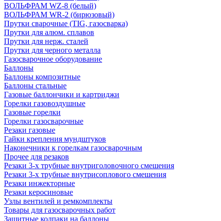
ВОЛЬФРАМ WZ-8 (белый)
ВОЛЬФРАМ WR-2 (бирюзовый)
Прутки сварочные (TIG, газосварка)
Прутки для алюм. сплавов
Прутки для нерж. сталей
Прутки для черного металла
Газосварочное оборудование
Баллоны
Баллоны композитные
Баллоны стальные
Газовые баллончики и картриджи
Горелки газовоздушные
Газовые горелки
Горелки газосварочные
Резаки газовые
Гайки крепления мундштуков
Наконечники к горелкам газосварочным
Прочее для резаков
Резаки 3-х трубные внутриголовочного смешения
Резаки 3-х трубные внутрисоплового смешения
Резаки инжекторные
Резаки керосиновые
Узлы вентилей и ремкомплекты
Товары для газосварочных работ
Защитные колпаки на баллоны