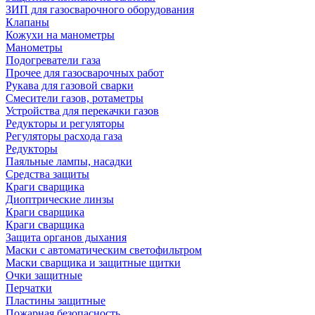
ЗИП для газосварочного оборудования
Клапаны
Кожухи на манометры
Манометры
Подогреватели газа
Прочее для газосварочных работ
Рукава для газовой сварки
Смесители газов, ротаметры
Устройства для перекачки газов
Редукторы и регуляторы
Регуляторы расхода газа
Редукторы
Паяльные лампы, насадки
Средства защиты
Краги сварщика
Диоптрические линзы
Краги сварщика
Краги сварщика
Защита органов дыхания
Маски с автоматическим светофильтром
Маски сварщика и защитные щитки
Очки защитные
Перчатки
Пластины защитные
Пожарная безопасность