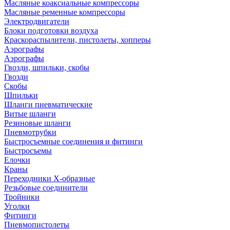
Масляные коаксиальные компрессоры
Масляные ременные компрессоры
Электродвигатели
Блоки подготовки воздуха
Краскораспылители, пистолеты, хопперы
Аэрографы
Аэрографы
Гвозди, шпильки, скобы
Гвозди
Скобы
Шпильки
Шланги пневматические
Витые шланги
Резиновые шланги
Пневмотрубки
Быстросъемные соединения и фитинги
Быстросъемы
Елочки
Краны
Переходники Х-образные
Резьбовые соединители
Тройники
Уголки
Фитинги
Пневмопистолеты