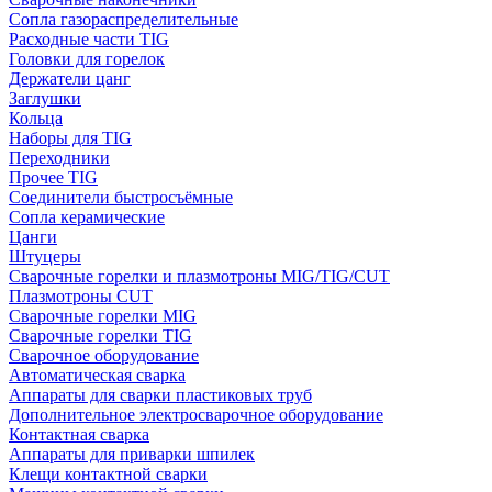
Сопла газораспределительные
Расходные части TIG
Головки для горелок
Держатели цанг
Заглушки
Кольца
Наборы для TIG
Переходники
Прочее TIG
Соединители быстросъёмные
Сопла керамические
Цанги
Штуцеры
Сварочные горелки и плазмотроны MIG/TIG/CUT
Плазмотроны CUT
Сварочные горелки MIG
Сварочные горелки TIG
Сварочное оборудование
Автоматическая сварка
Аппараты для сварки пластиковых труб
Дополнительное электросварочное оборудование
Контактная сварка
Аппараты для приварки шпилек
Клещи контактной сварки