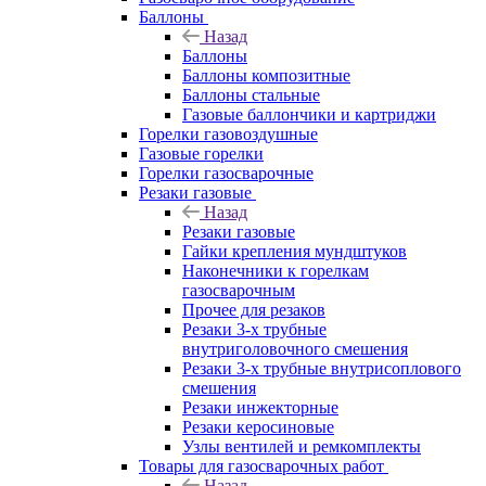
Баллоны
Назад
Баллоны
Баллоны композитные
Баллоны стальные
Газовые баллончики и картриджи
Горелки газовоздушные
Газовые горелки
Горелки газосварочные
Резаки газовые
Назад
Резаки газовые
Гайки крепления мундштуков
Наконечники к горелкам
газосварочным
Прочее для резаков
Резаки 3-х трубные
внутриголовочного смешения
Резаки 3-х трубные внутрисоплового
смешения
Резаки инжекторные
Резаки керосиновые
Узлы вентилей и ремкомплекты
Товары для газосварочных работ
Назад