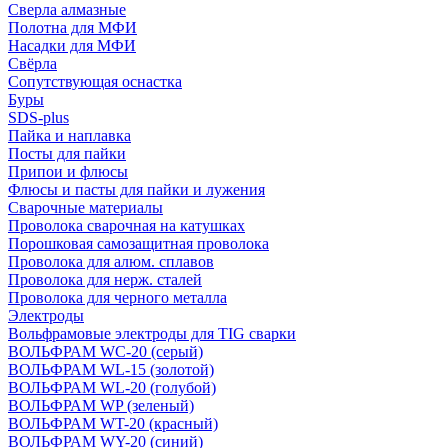
Сверла алмазные
Полотна для МФИ
Насадки для МФИ
Свёрла
Сопутствующая оснастка
Буры
SDS-plus
Пайка и наплавка
Посты для пайки
Припои и флюсы
Флюсы и пасты для пайки и лужения
Сварочные материалы
Проволока сварочная на катушках
Порошковая самозащитная проволока
Проволока для алюм. сплавов
Проволока для нерж. сталей
Проволока для черного металла
Электроды
Вольфрамовые электроды для TIG сварки
ВОЛЬФРАМ WC-20 (серый)
ВОЛЬФРАМ WL-15 (золотой)
ВОЛЬФРАМ WL-20 (голубой)
ВОЛЬФРАМ WP (зеленый)
ВОЛЬФРАМ WT-20 (красный)
ВОЛЬФРАМ WY-20 (синий)