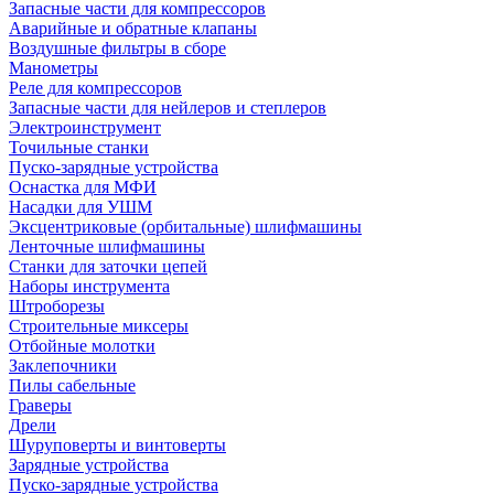
Запасные части для компрессоров
Аварийные и обратные клапаны
Воздушные фильтры в сборе
Манометры
Реле для компрессоров
Запасные части для нейлеров и степлеров
Электроинструмент
Точильные станки
Пуско-зарядные устройства
Оснастка для МФИ
Насадки для УШМ
Эксцентриковые (орбитальные) шлифмашины
Ленточные шлифмашины
Станки для заточки цепей
Наборы инструмента
Штроборезы
Строительные миксеры
Отбойные молотки
Заклепочники
Пилы сабельные
Граверы
Дрели
Шуруповерты и винтоверты
Зарядные устройства
Пуско-зарядные устройства