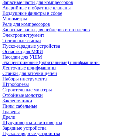
Запасные части для компрессоров
Аварийные и обратные клапаны
Воздушные фильтры в сборе
Манометры
Реле для компрессоров
Запасные части для нейлеров и степлеров
Электроинструмент
Точильные станки
Пуско-зарядные устройства
Оснастка для МФИ
Насадки для УШМ
Эксцентриковые (орбитальные) шлифмашины
Ленточные шлифмашины
Станки для заточки цепей
Наборы инструмента
Штроборезы
Строительные миксеры
Отбойные молотки
Заклепочники
Пилы сабельные
Граверы
Дрели
Шуруповерты и винтоверты
Зарядные устройства
Пуско-зарядные устройства