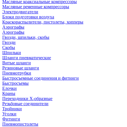
Масляные коаксиальные компрессоры
Масляные ременные компрессоры
Электродвигатели
Блоки подготовки воздуха
Краскораспылители, пистолеты, хопперы
Аэрографы
Аэрографы
Гвозди, шпильки, скобы
Гвозди
Скобы
Шпильки
Шланги пневматические
Витые шланги
Резиновые шланги
Пневмотрубки
Быстросъемные соединения и фитинги
Быстросъемы
Елочки
Краны
Переходники Х-образные
Резьбовые соединители
Тройники
Уголки
Фитинги
Пневмопистолеты