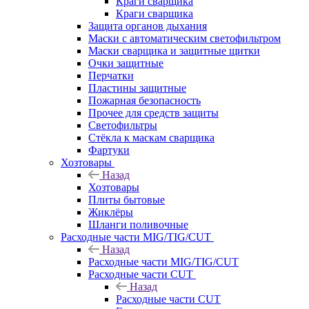
Краги сварщика
Краги сварщика
Защита органов дыхания
Маски с автоматическим светофильтром
Маски сварщика и защитные щитки
Очки защитные
Перчатки
Пластины защитные
Пожарная безопасность
Прочее для средств защиты
Светофильтры
Стёкла к маскам сварщика
Фартуки
Хозтовары
Назад
Хозтовары
Плиты бытовые
Жиклёры
Шланги поливочные
Расходные части MIG/TIG/CUT
Назад
Расходные части MIG/TIG/CUT
Расходные части CUT
Назад
Расходные части CUT