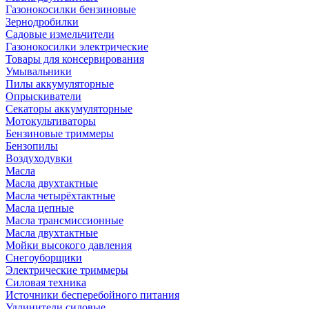
Газонокосилки бензиновые
Зернодробилки
Садовые измельчители
Газонокосилки электрические
Товары для консервирования
Умывальники
Пилы аккумуляторные
Опрыскиватели
Секаторы аккумуляторные
Мотокультиваторы
Бензиновые триммеры
Бензопилы
Воздуходувки
Масла
Масла двухтактные
Масла четырёхтактные
Масла цепные
Масла трансмиссионные
Масла двухтактные
Мойки высокого давления
Снегоуборщики
Электрические триммеры
Силовая техника
Источники бесперебойного питания
Удлинители силовые