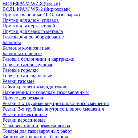
ВОЛЬФРАМ WZ-8 (белый)
ВОЛЬФРАМ WR-2 (бирюзовый)
Прутки сварочные (TIG, газосварка)
Прутки для алюм. сплавов
Прутки для нерж. сталей
Прутки для черного металла
Газосварочное оборудование
Баллоны
Баллоны композитные
Баллоны стальные
Газовые баллончики и картриджи
Горелки газовоздушные
Газовые горелки
Горелки газосварочные
Резаки газовые
Гайки крепления мундштуков
Наконечники к горелкам газосварочным
Прочее для резаков
Резаки 3-х трубные внутриголовочного смешения
Резаки 3-х трубные внутрисоплового смешения
Резаки инжекторные
Резаки керосиновые
Узлы вентилей и ремкомплекты
Товары для газосварочных работ
Защитные колпаки на баллоны