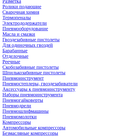
Разметка
Ролики подающие
Сварочная химия
Термопеналы
Электрододержатели
Пневмооборудование
Масла и смазки
Гвоздезабивные пистолеты
Для одиночных гвоздей
Барабанные
Отделочные
Реечные
Скобозабивные пистолеты
Шпилькозабивные пистолеты
Пневмоинструмент
Пневмостеплеры, гвоздезабиватели
Аксессуары к пневмоинструменту
Наборы пневмоинструмента
Пневмогайковерты
Пневмодрели
Пневмошлифмашины
Пневмомолотки
Компрессоры
Автомобильные компрессоры
Безмасляные компрессоры