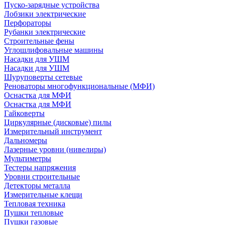
Пуско-зарядные устройства
Лобзики электрические
Перфораторы
Рубанки электрические
Строительные фены
Углошлифовальные машины
Насадки для УШМ
Насадки для УШМ
Шуруповерты сетевые
Реноваторы многофункциональные (МФИ)
Оснастка для МФИ
Оснастка для МФИ
Гайковерты
Циркулярные (дисковые) пилы
Измерительный инструмент
Дальномеры
Лазерные уровни (нивелиры)
Мультиметры
Тестеры напряжения
Уровни строительные
Детекторы металла
Измерительные клещи
Тепловая техника
Пушки тепловые
Пушки газовые