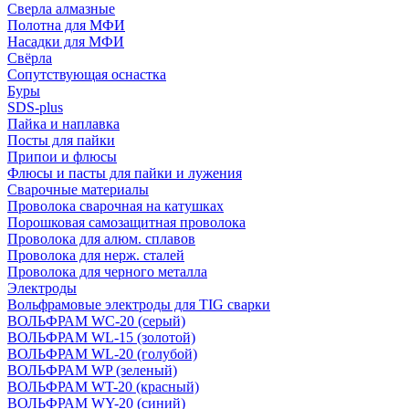
Сверла алмазные
Полотна для МФИ
Насадки для МФИ
Свёрла
Сопутствующая оснастка
Буры
SDS-plus
Пайка и наплавка
Посты для пайки
Припои и флюсы
Флюсы и пасты для пайки и лужения
Сварочные материалы
Проволока сварочная на катушках
Порошковая самозащитная проволока
Проволока для алюм. сплавов
Проволока для нерж. сталей
Проволока для черного металла
Электроды
Вольфрамовые электроды для TIG сварки
ВОЛЬФРАМ WC-20 (серый)
ВОЛЬФРАМ WL-15 (золотой)
ВОЛЬФРАМ WL-20 (голубой)
ВОЛЬФРАМ WP (зеленый)
ВОЛЬФРАМ WT-20 (красный)
ВОЛЬФРАМ WY-20 (синий)