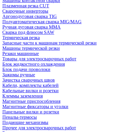
Машины контактной сварки
Плазменная резка CUT
Сварочные инверторы
Аргонодуговая сварка TIG
Полуавтоматическая сварка MIG/MAG
Ручная дуговая сварка MMA
Сварка под флюсом SAW
Термическая резка
Запасные части к машинам термической резки
Машины термической резки
Резаки машинные
Товары для электросварочных работ
Блок жидкостного охлаждения
Блок подачи проволоки
Зажимы ручные
Зачистка сварочных швов
Кабели, комплекты кабелей
Кабельные вилки и розетки
Клеммы заземления
Магнитные приспособления
Магнитные фиксаторы и уголки
Панельные вилки и розетки
Пеналы-термосы
Подающие механизмы
Прочее для электросварочных работ