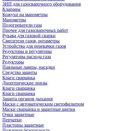
ЗИП для газосварочного оборудования
Клапаны
Кожухи на манометры
Манометры
Подогреватели газа
Прочее для газосварочных работ
Рукава для газовой сварки
Смесители газов, ротаметры
Устройства для перекачки газов
Редукторы и регуляторы
Регуляторы расхода газа
Редукторы
Паяльные лампы, насадки
Средства защиты
Краги сварщика
Диоптрические линзы
Краги сварщика
Краги сварщика
Защита органов дыхания
Маски с автоматическим светофильтром
Маски сварщика и защитные щитки
Очки защитные
Перчатки
Пластины защитные
Пожарная безопасность