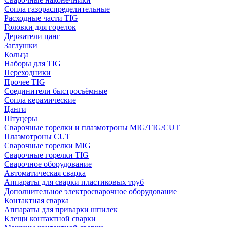
Сопла газораспределительные
Расходные части TIG
Головки для горелок
Держатели цанг
Заглушки
Кольца
Наборы для TIG
Переходники
Прочее TIG
Соединители быстросъёмные
Сопла керамические
Цанги
Штуцеры
Сварочные горелки и плазмотроны MIG/TIG/CUT
Плазмотроны CUT
Сварочные горелки MIG
Сварочные горелки TIG
Сварочное оборудование
Автоматическая сварка
Аппараты для сварки пластиковых труб
Дополнительное электросварочное оборудование
Контактная сварка
Аппараты для приварки шпилек
Клещи контактной сварки