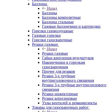
Баллоны
Назад
Баллоны
Баллоны композитные
Баллоны стальные
Газовые баллончики и картриджи
Горелки газовоздушные
Газовые горелки
Горелки газосварочные
Резаки газовые
Назад
Резаки газовые
Гайки крепления мундштуков
Наконечники к горелкам
газосварочным
Прочее для резаков
Резаки 3-х трубные
внутриголовочного смешения
Резаки 3-х трубные внутрисоплового
смешения
Резаки инжекторные
Резаки керосиновые
Узлы вентилей и ремкомплекты
Товары для газосварочных работ
Назад