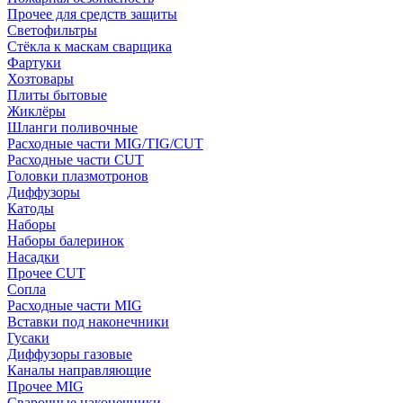
Прочее для средств защиты
Светофильтры
Стёкла к маскам сварщика
Фартуки
Хозтовары
Плиты бытовые
Жиклёры
Шланги поливочные
Расходные части MIG/TIG/CUT
Расходные части CUT
Головки плазмотронов
Диффузоры
Катоды
Наборы
Наборы балеринок
Насадки
Прочее CUT
Сопла
Расходные части MIG
Вставки под наконечники
Гусаки
Диффузоры газовые
Каналы направляющие
Прочее MIG
Сварочные наконечники