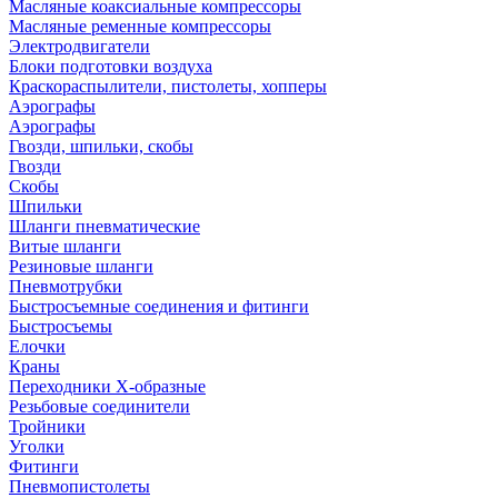
Масляные коаксиальные компрессоры
Масляные ременные компрессоры
Электродвигатели
Блоки подготовки воздуха
Краскораспылители, пистолеты, хопперы
Аэрографы
Аэрографы
Гвозди, шпильки, скобы
Гвозди
Скобы
Шпильки
Шланги пневматические
Витые шланги
Резиновые шланги
Пневмотрубки
Быстросъемные соединения и фитинги
Быстросъемы
Елочки
Краны
Переходники Х-образные
Резьбовые соединители
Тройники
Уголки
Фитинги
Пневмопистолеты