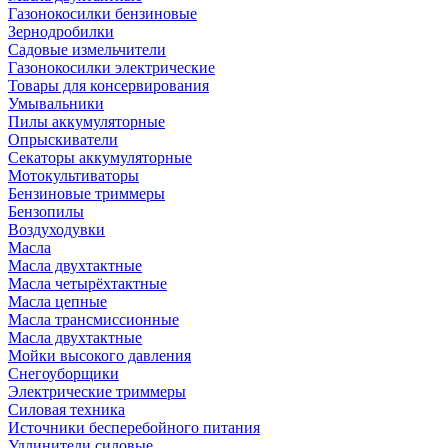
Газонокосилки бензиновые
Зернодробилки
Садовые измельчители
Газонокосилки электрические
Товары для консервирования
Умывальники
Пилы аккумуляторные
Опрыскиватели
Секаторы аккумуляторные
Мотокультиваторы
Бензиновые триммеры
Бензопилы
Воздуходувки
Масла
Масла двухтактные
Масла четырёхтактные
Масла цепные
Масла трансмиссионные
Масла двухтактные
Мойки высокого давления
Снегоуборщики
Электрические триммеры
Силовая техника
Источники бесперебойного питания
Удлинители силовые