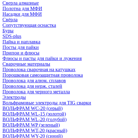
Сверла алмазные
Полотна для МФИ
Насадки для МФИ
Свёрла
Сопутствующая оснастка
Буры
SDS-plus
Пайка и наплавка
Посты для пайки
Припои и флюсы
Флюсы и пасты для пайки и лужения
Сварочные материалы
Проволока сварочная на катушках
Порошковая самозащитная проволока
Проволока для алюм. сплавов
Проволока для нерж. сталей
Проволока для черного металла
Электроды
Вольфрамовые электроды для TIG сварки
ВОЛЬФРАМ WC-20 (серый)
ВОЛЬФРАМ WL-15 (золотой)
ВОЛЬФРАМ WL-20 (голубой)
ВОЛЬФРАМ WP (зеленый)
ВОЛЬФРАМ WT-20 (красный)
ВОЛЬФРАМ WY-20 (синий)