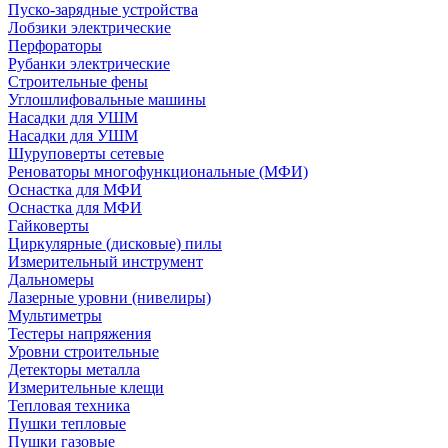
Пуско-зарядные устройства
Лобзики электрические
Перфораторы
Рубанки электрические
Строительные фены
Углошлифовальные машины
Насадки для УШМ
Насадки для УШМ
Шуруповерты сетевые
Реноваторы многофункциональные (МФИ)
Оснастка для МФИ
Оснастка для МФИ
Гайковерты
Циркулярные (дисковые) пилы
Измерительный инструмент
Дальномеры
Лазерные уровни (нивелиры)
Мультиметры
Тестеры напряжения
Уровни строительные
Детекторы металла
Измерительные клещи
Тепловая техника
Пушки тепловые
Пушки газовые