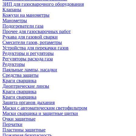
ЗИП для газосварочного оборудования
Клапаны
Кожухи на манометры
Манометры
Подогреватели газа
Прочее для газосварочных работ
Рукава для газовой сварки
Смесители газов, ротаметры
Устройства для перекачки газов
Редукторы и регуляторы
Регуляторы расхода газа
Редукторы
Паяльные лампы, насадки
Средства защиты
Краги сварщика
Диоптрические линзы
Краги сварщика
Краги сварщика
Защита органов дыхания
Маски с автоматическим светофильтром
Маски сварщика и защитные щитки
Очки защитные
Перчатки
Пластины защитные
Пожарная безопасность