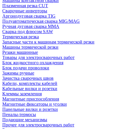
Машины контактной сварки
Плазменная резка CUT
Сварочные инверторы
Аргонодуговая сварка TIG
Полуавтоматическая сварка MIG/MAG
Ручная дуговая сварка MMA
Сварка под флюсом SAW
Термическая резка
Запасные части к машинам термической резки
Машины термической резки
Резаки машинные
Товары для электросварочных работ
Блок жидкостного охлаждения
Блок подачи проволоки
Зажимы ручные
Зачистка сварочных швов
Кабели, комплекты кабелей
Кабельные вилки и розетки
Клеммы заземления
Магнитные приспособления
Магнитные фиксаторы и уголки
Панельные вилки и розетки
Пеналы-термосы
Подающие механизмы
Прочее для электросварочных работ