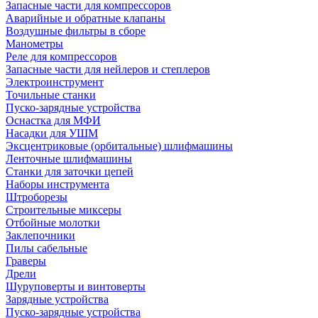
Запасные части для компрессоров
Аварийные и обратные клапаны
Воздушные фильтры в сборе
Манометры
Реле для компрессоров
Запасные части для нейлеров и степлеров
Электроинструмент
Точильные станки
Пуско-зарядные устройства
Оснастка для МФИ
Насадки для УШМ
Эксцентриковые (орбитальные) шлифмашины
Ленточные шлифмашины
Станки для заточки цепей
Наборы инструмента
Штроборезы
Строительные миксеры
Отбойные молотки
Заклепочники
Пилы сабельные
Граверы
Дрели
Шуруповерты и винтоверты
Зарядные устройства
Пуско-зарядные устройства