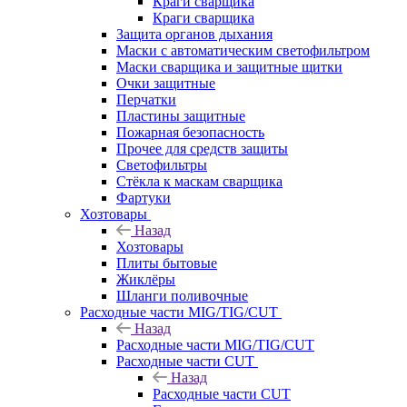
Краги сварщика
Краги сварщика
Защита органов дыхания
Маски с автоматическим светофильтром
Маски сварщика и защитные щитки
Очки защитные
Перчатки
Пластины защитные
Пожарная безопасность
Прочее для средств защиты
Светофильтры
Стёкла к маскам сварщика
Фартуки
Хозтовары
Назад
Хозтовары
Плиты бытовые
Жиклёры
Шланги поливочные
Расходные части MIG/TIG/CUT
Назад
Расходные части MIG/TIG/CUT
Расходные части CUT
Назад
Расходные части CUT