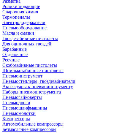
Разметка
Ролики подающие
Сварочная химия
Термопеналы
Электрододержатели
Пневмооборудование
Масла и смазки
Гвоздезабивные пистолеты
Для одиночных гвоздей
Барабанные
Отделочные
Реечные
Скобозабивные пистолеты
Шпилькозабивные пистолеты
Пневмоинструмент
Пневмостеплеры, гвоздезабиватели
Аксессуары к пневмоинструменту
Наборы пневмоинструмента
Пневмогайковерты
Пневмодрели
Пневмошлифмашины
Пневмомолотки
Компрессоры
Автомобильные компрессоры
Безмасляные компрессоры