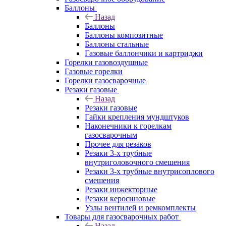
Баллоны
Назад
Баллоны
Баллоны композитные
Баллоны стальные
Газовые баллончики и картриджи
Горелки газовоздушные
Газовые горелки
Горелки газосварочные
Резаки газовые
Назад
Резаки газовые
Гайки крепления мундштуков
Наконечники к горелкам
газосварочным
Прочее для резаков
Резаки 3-х трубные
внутриголовочного смешения
Резаки 3-х трубные внутрисоплового
смешения
Резаки инжекторные
Резаки керосиновые
Узлы вентилей и ремкомплекты
Товары для газосварочных работ
Назад