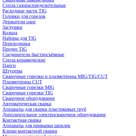
Сопла газораспределительные
Расходные части TIG
Головки для горелок
Держатели цанг
Заглушки
Кольца
Наборы для TIG
Переходники
Прочее TIG
Соединители быстросъёмные
Сопла керамические
Цанги
Штуцеры
Сварочные горелки и плазмотроны MIG/TIG/CUT
Плазмотроны CUT
Сварочные горелки MIG
Сварочные горелки TIG
Сварочное оборудование
Автоматическая сварка
Аппараты для сварки пластиковых труб
Дополнительное электросварочное оборудование
Контактная сварка
Аппараты для приварки шпилек
Клещи контактной сварки