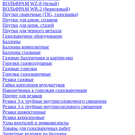
ВОЛЬФРАМ WZ-8 (белый)
ВОЛЬФРАМ WR-2 (бирюзовый)
Прутки сварочные (TIG, газосварка)
Прутки для алюм. сплавов
Прутки для нерж. сталей
Прутки для черного металла
Газосварочное оборудование
Баллоны
Баллоны композитные
Баллоны стальные
Газовые баллончики и картриджи
Горелки газовоздушные
Газовые горелки
Горелки газосварочные
Резаки газовые
Гайки крепления мундштуков
Наконечники к горелкам газосварочным
Прочее для резаков
Резаки 3-х трубные внутриголовочного смешения
Резаки 3-х трубные внутрисоплового смешения
Резаки инжекторные
Резаки керосиновые
Узлы вентилей и ремкомплекты
Товары для газосварочных работ
Защитные колпаки на баллоны