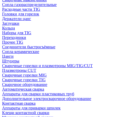
Сопла газораспределительные
Расходные части TIG
Головки для горелок
Держатели цанг
Заглушки
Кольца
Наборы для TIG
Переходники
Прочее TIG
Соединители быстросъёмные
Сопла керамические
Цанги
Штуцеры
Сварочные горелки и плазмотроны MIG/TIG/CUT
Плазмотроны CUT
Сварочные горелки MIG
Сварочные горелки TIG
Сварочное оборудование
Автоматическая сварка
Аппараты для сварки пластиковых труб
Дополнительное электросварочное оборудование
Контактная сварка
Аппараты для приварки шпилек
Клещи контактной сварки