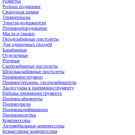
Разметка
Ролики подающие
Сварочная химия
Термопеналы
Электрододержатели
Пневмооборудование
Масла и смазки
Гвоздезабивные пистолеты
Для одиночных гвоздей
Барабанные
Отделочные
Реечные
Скобозабивные пистолеты
Шпилькозабивные пистолеты
Пневмоинструмент
Пневмостеплеры, гвоздезабиватели
Аксессуары к пневмоинструменту
Наборы пневмоинструмента
Пневмогайковерты
Пневмодрели
Пневмошлифмашины
Пневмомолотки
Компрессоры
Автомобильные компрессоры
Безмасляные компрессоры