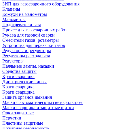
ЗИП для газосварочного оборудования
Клапаны
Кожухи на манометры
Манометры
Подогреватели газа
Прочее для газосварочных работ
Рукава для газовой сварки
Смесители газов, ротаметры
Устройства для перекачки газов
Редукторы и регуляторы
Регуляторы расхода газа
Редукторы
Паяльные лампы, насадки
Средства защиты
Краги сварщика
Диоптрические линзы
Краги сварщика
Краги сварщика
Защита органов дыхания
Маски с автоматическим светофильтром
Маски сварщика и защитные щитки
Очки защитные
Перчатки
Пластины защитные
Пожарная безопасность