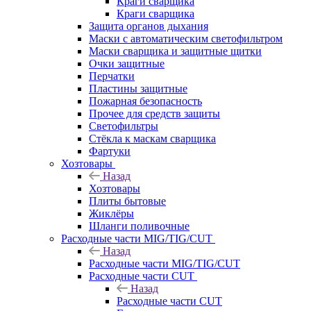
Краги сварщика
Краги сварщика
Защита органов дыхания
Маски с автоматическим светофильтром
Маски сварщика и защитные щитки
Очки защитные
Перчатки
Пластины защитные
Пожарная безопасность
Прочее для средств защиты
Светофильтры
Стёкла к маскам сварщика
Фартуки
Хозтовары
Назад
Хозтовары
Плиты бытовые
Жиклёры
Шланги поливочные
Расходные части MIG/TIG/CUT
Назад
Расходные части MIG/TIG/CUT
Расходные части CUT
Назад
Расходные части CUT