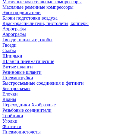
Масляные коаксиальные компрессоры
Масляные ременные компрессоры
Электродвигатели
Блоки подготовки воздуха
Краскораспылители, пистолеты, хопперы
Аэрографы
Аэрографы
Гвозди, шпильки, скобы
Гвозди
Скобы
Шпильки
Шланги пневматические
Витые шланги
Резиновые шланги
Пневмотрубки
Быстросъемные соединения и фитинги
Быстросъемы
Елочки
Краны
Переходники Х-образные
Резьбовые соединители
Тройники
Уголки
Фитинги
Пневмопистолеты