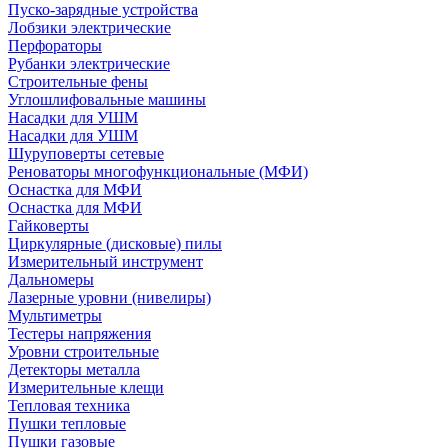
Пуско-зарядные устройства
Лобзики электрические
Перфораторы
Рубанки электрические
Строительные фены
Углошлифовальные машины
Насадки для УШМ
Насадки для УШМ
Шуруповерты сетевые
Реноваторы многофункциональные (МФИ)
Оснастка для МФИ
Оснастка для МФИ
Гайковерты
Циркулярные (дисковые) пилы
Измерительный инструмент
Дальномеры
Лазерные уровни (нивелиры)
Мультиметры
Тестеры напряжения
Уровни строительные
Детекторы металла
Измерительные клещи
Тепловая техника
Пушки тепловые
Пушки газовые