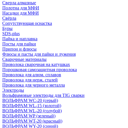
Сверла алмазные
Полотна для МФИ
Насадки для МФИ
Свёрла
Сопутствующая оснастка
Буры
SDS-plus
Пайка и наплавка
Посты для пайки
Припои и флюсы
Флюсы и пасты для пайки и лужения
Сварочные материалы
Проволока сварочная на катушках
Порошковая самозащитная проволока
Проволока для алюм. сплавов
Проволока для нерж. сталей
Проволока для черного металла
Электроды
Вольфрамовые электроды для TIG сварки
ВОЛЬФРАМ WC-20 (серый)
ВОЛЬФРАМ WL-15 (золотой)
ВОЛЬФРАМ WL-20 (голубой)
ВОЛЬФРАМ WP (зеленый)
ВОЛЬФРАМ WT-20 (красный)
ВОЛЬФРАМ WY-20 (синий)