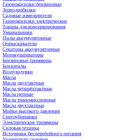
Газонокосилки бензиновые
Зернодробилки
Садовые измельчители
Газонокосилки электрические
Товары для консервирования
Умывальники
Пилы аккумуляторные
Опрыскиватели
Секаторы аккумуляторные
Мотокультиваторы
Бензиновые триммеры
Бензопилы
Воздуходувки
Масла
Масла двухтактные
Масла четырёхтактные
Масла цепные
Масла трансмиссионные
Масла двухтактные
Мойки высокого давления
Снегоуборщики
Электрические триммеры
Силовая техника
Источники бесперебойного питания
Удлинители силовые