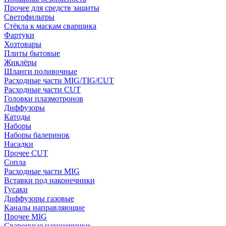
Прочее для средств защиты
Светофильтры
Стёкла к маскам сварщика
Фартуки
Хозтовары
Плиты бытовые
Жиклёры
Шланги поливочные
Расходные части MIG/TIG/CUT
Расходные части CUT
Головки плазмотронов
Диффузоры
Катоды
Наборы
Наборы балеринок
Насадки
Прочее CUT
Сопла
Расходные части MIG
Вставки под наконечники
Гусаки
Диффузоры газовые
Каналы направляющие
Прочее MIG
Сварочные наконечники