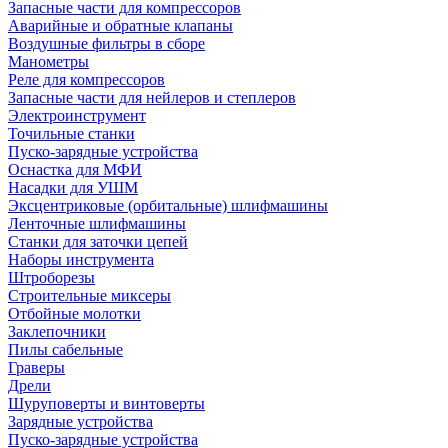
Запасные части для компрессоров
Аварийные и обратные клапаны
Воздушные фильтры в сборе
Манометры
Реле для компрессоров
Запасные части для нейлеров и степлеров
Электроинструмент
Точильные станки
Пуско-зарядные устройства
Оснастка для МФИ
Насадки для УШМ
Эксцентриковые (орбитальные) шлифмашины
Ленточные шлифмашины
Станки для заточки цепей
Наборы инструмента
Штроборезы
Строительные миксеры
Отбойные молотки
Заклепочники
Пилы сабельные
Граверы
Дрели
Шуруповерты и винтоверты
Зарядные устройства
Пуско-зарядные устройства