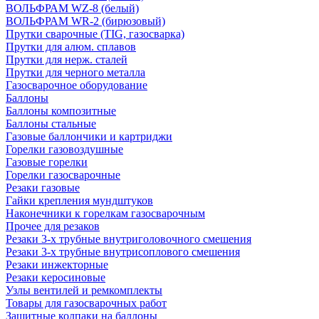
ВОЛЬФРАМ WZ-8 (белый)
ВОЛЬФРАМ WR-2 (бирюзовый)
Прутки сварочные (TIG, газосварка)
Прутки для алюм. сплавов
Прутки для нерж. сталей
Прутки для черного металла
Газосварочное оборудование
Баллоны
Баллоны композитные
Баллоны стальные
Газовые баллончики и картриджи
Горелки газовоздушные
Газовые горелки
Горелки газосварочные
Резаки газовые
Гайки крепления мундштуков
Наконечники к горелкам газосварочным
Прочее для резаков
Резаки 3-х трубные внутриголовочного смешения
Резаки 3-х трубные внутрисоплового смешения
Резаки инжекторные
Резаки керосиновые
Узлы вентилей и ремкомплекты
Товары для газосварочных работ
Защитные колпаки на баллоны