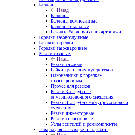
Баллоны
Назад
Баллоны
Баллоны композитные
Баллоны стальные
Газовые баллончики и картриджи
Горелки газовоздушные
Газовые горелки
Горелки газосварочные
Резаки газовые
Назад
Резаки газовые
Гайки крепления мундштуков
Наконечники к горелкам
газосварочным
Прочее для резаков
Резаки 3-х трубные
внутриголовочного смешения
Резаки 3-х трубные внутрисоплового
смешения
Резаки инжекторные
Резаки керосиновые
Узлы вентилей и ремкомплекты
Товары для газосварочных работ
Назад