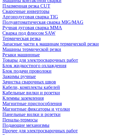
Машины контактной сварки
Плазменная резка CUT
Сварочные инверторы
Аргонодуговая сварка TIG
Полуавтоматическая сварка MIG/MAG
Ручная дуговая сварка MMA
Сварка под флюсом SAW
Термическая резка
Запасные части к машинам термической резки
Машины термической резки
Резаки машинные
Товары для электросварочных работ
Блок жидкостного охлаждения
Блок подачи проволоки
Зажимы ручные
Зачистка сварочных швов
Кабели, комплекты кабелей
Кабельные вилки и розетки
Клеммы заземления
Магнитные приспособления
Магнитные фиксаторы и уголки
Панельные вилки и розетки
Пеналы-термосы
Подающие механизмы
Прочее для электросварочных работ