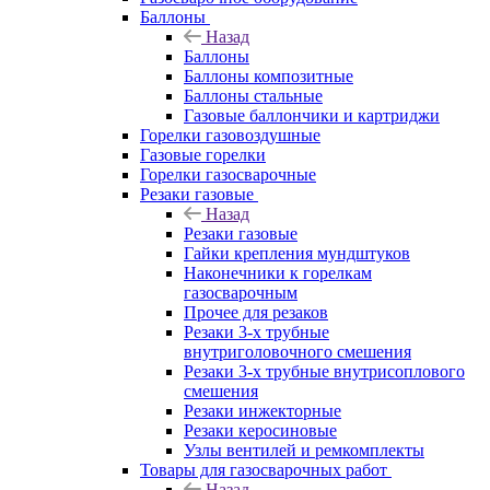
Баллоны
Назад
Баллоны
Баллоны композитные
Баллоны стальные
Газовые баллончики и картриджи
Горелки газовоздушные
Газовые горелки
Горелки газосварочные
Резаки газовые
Назад
Резаки газовые
Гайки крепления мундштуков
Наконечники к горелкам
газосварочным
Прочее для резаков
Резаки 3-х трубные
внутриголовочного смешения
Резаки 3-х трубные внутрисоплового
смешения
Резаки инжекторные
Резаки керосиновые
Узлы вентилей и ремкомплекты
Товары для газосварочных работ
Назад