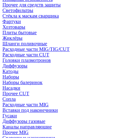
Прочее для средств защиты
Светофильтры
Стёкла к маскам сварщика
Фартуки
Хозтовары
Плиты бытовые
Жиклёры
Шланги поливочные
Расходные части MIG/TIG/CUT
Расходные части CUT
Головки плазмотронов
Диффузоры
Катоды
Наборы
Наборы балеринок
Насадки
Прочее CUT
Сопла
Расходные части MIG
Вставки под наконечники
Гусаки
Диффузоры газовые
Каналы направляющие
Прочее MIG
Сварочные наконечники