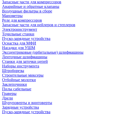
Запасные части для компрессоров
Аварийные и обратные клапаны
Воздушные фильтры в сборе
Манометры
Реле для компрессоров
Запасные части для нейлеров и степлеров
Электроинструмент
Точильные станки
Пуско-зарядные устройства
Оснастка для МФИ
Насадки для УШМ
Эксцентриковые (орбитальные) шлифмашины
Ленточные шлифмашины
Станки для заточки цепей
Наборы инструмента
Штроборезы
Строительные миксеры
Отбойные молотки
Заклепочники
Пилы сабельные
Граверы
Дрели
Шуруповерты и винтоверты
Зарядные устройства
Пуско-зарядные устройства