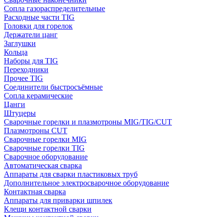
Сопла газораспределительные
Расходные части TIG
Головки для горелок
Держатели цанг
Заглушки
Кольца
Наборы для TIG
Переходники
Прочее TIG
Соединители быстросъёмные
Сопла керамические
Цанги
Штуцеры
Сварочные горелки и плазмотроны MIG/TIG/CUT
Плазмотроны CUT
Сварочные горелки MIG
Сварочные горелки TIG
Сварочное оборудование
Автоматическая сварка
Аппараты для сварки пластиковых труб
Дополнительное электросварочное оборудование
Контактная сварка
Аппараты для приварки шпилек
Клещи контактной сварки