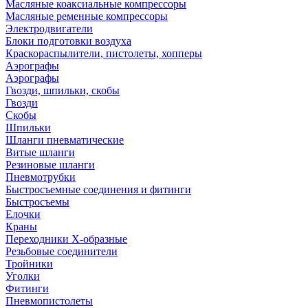
Масляные коаксиальные компрессоры
Масляные ременные компрессоры
Электродвигатели
Блоки подготовки воздуха
Краскораспылители, пистолеты, хопперы
Аэрографы
Аэрографы
Гвозди, шпильки, скобы
Гвозди
Скобы
Шпильки
Шланги пневматические
Витые шланги
Резиновые шланги
Пневмотрубки
Быстросъемные соединения и фитинги
Быстросъемы
Елочки
Краны
Переходники Х-образные
Резьбовые соединители
Тройники
Уголки
Фитинги
Пневмопистолеты