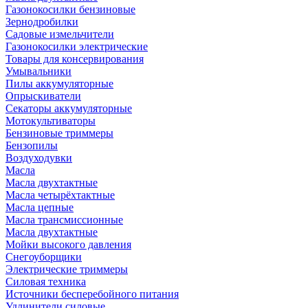
Газонокосилки бензиновые
Зернодробилки
Садовые измельчители
Газонокосилки электрические
Товары для консервирования
Умывальники
Пилы аккумуляторные
Опрыскиватели
Секаторы аккумуляторные
Мотокультиваторы
Бензиновые триммеры
Бензопилы
Воздуходувки
Масла
Масла двухтактные
Масла четырёхтактные
Масла цепные
Масла трансмиссионные
Масла двухтактные
Мойки высокого давления
Снегоуборщики
Электрические триммеры
Силовая техника
Источники бесперебойного питания
Удлинители силовые