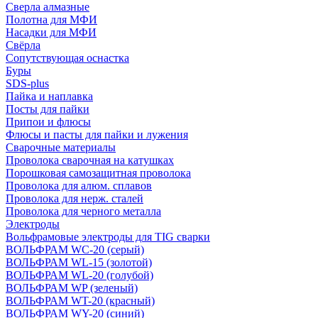
Сверла алмазные
Полотна для МФИ
Насадки для МФИ
Свёрла
Сопутствующая оснастка
Буры
SDS-plus
Пайка и наплавка
Посты для пайки
Припои и флюсы
Флюсы и пасты для пайки и лужения
Сварочные материалы
Проволока сварочная на катушках
Порошковая самозащитная проволока
Проволока для алюм. сплавов
Проволока для нерж. сталей
Проволока для черного металла
Электроды
Вольфрамовые электроды для TIG сварки
ВОЛЬФРАМ WC-20 (серый)
ВОЛЬФРАМ WL-15 (золотой)
ВОЛЬФРАМ WL-20 (голубой)
ВОЛЬФРАМ WP (зеленый)
ВОЛЬФРАМ WT-20 (красный)
ВОЛЬФРАМ WY-20 (синий)