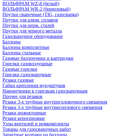
ВОЛЬФРАМ WZ-8 (белый)
ВОЛЬФРАМ WR-2 (бирюзовый)
Прутки сварочные (TIG, газосварка)
Прутки для алюм. сплавов
Прутки для нерж. сталей
Прутки для черного металла
Газосварочное оборудование
Баллоны
Баллоны композитные
Баллоны стальные
Газовые баллончики и картриджи
Горелки газовоздушные
Газовые горелки
Горелки газосварочные
Резаки газовые
Гайки крепления мундштуков
Наконечники к горелкам газосварочным
Прочее для резаков
Резаки 3-х трубные внутриголовочного смешения
Резаки 3-х трубные внутрисоплового смешения
Резаки инжекторные
Резаки керосиновые
Узлы вентилей и ремкомплекты
Товары для газосварочных работ
Защитные колпаки на баллоны