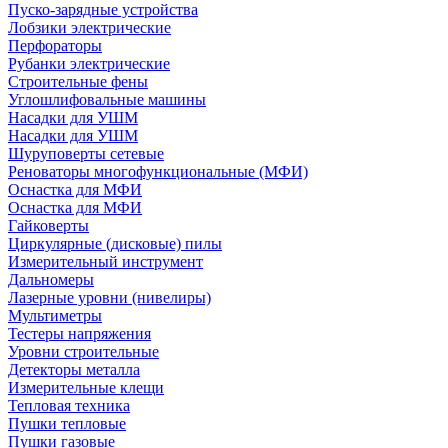
Пуско-зарядные устройства
Лобзики электрические
Перфораторы
Рубанки электрические
Строительные фены
Углошлифовальные машины
Насадки для УШМ
Насадки для УШМ
Шуруповерты сетевые
Реноваторы многофункциональные (МФИ)
Оснастка для МФИ
Оснастка для МФИ
Гайковерты
Циркулярные (дисковые) пилы
Измерительный инструмент
Дальномеры
Лазерные уровни (нивелиры)
Мультиметры
Тестеры напряжения
Уровни строительные
Детекторы металла
Измерительные клещи
Тепловая техника
Пушки тепловые
Пушки газовые