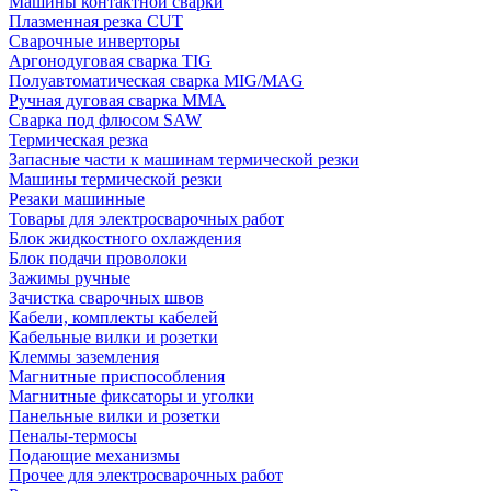
Машины контактной сварки
Плазменная резка CUT
Сварочные инверторы
Аргонодуговая сварка TIG
Полуавтоматическая сварка MIG/MAG
Ручная дуговая сварка MMA
Сварка под флюсом SAW
Термическая резка
Запасные части к машинам термической резки
Машины термической резки
Резаки машинные
Товары для электросварочных работ
Блок жидкостного охлаждения
Блок подачи проволоки
Зажимы ручные
Зачистка сварочных швов
Кабели, комплекты кабелей
Кабельные вилки и розетки
Клеммы заземления
Магнитные приспособления
Магнитные фиксаторы и уголки
Панельные вилки и розетки
Пеналы-термосы
Подающие механизмы
Прочее для электросварочных работ