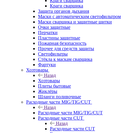
Краги сварщика
Краги сварщика
Защита органов дыхания
Маски с автоматическим светофильтром
Маски сварщика и защитные щитки
Очки защитные
Перчатки
Пластины защитные
Пожарная безопасность
Прочее для средств защиты
Светофильтры
Стёкла к маскам сварщика
Фартуки
Хозтовары
Назад
Хозтовары
Плиты бытовые
Жиклёры
Шланги поливочные
Расходные части MIG/TIG/CUT
Назад
Расходные части MIG/TIG/CUT
Расходные части CUT
Назад
Расходные части CUT