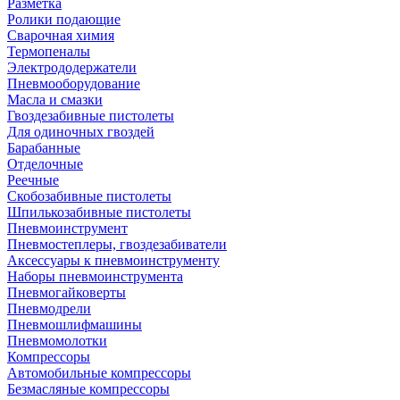
Разметка
Ролики подающие
Сварочная химия
Термопеналы
Электрододержатели
Пневмооборудование
Масла и смазки
Гвоздезабивные пистолеты
Для одиночных гвоздей
Барабанные
Отделочные
Реечные
Скобозабивные пистолеты
Шпилькозабивные пистолеты
Пневмоинструмент
Пневмостеплеры, гвоздезабиватели
Аксессуары к пневмоинструменту
Наборы пневмоинструмента
Пневмогайковерты
Пневмодрели
Пневмошлифмашины
Пневмомолотки
Компрессоры
Автомобильные компрессоры
Безмасляные компрессоры