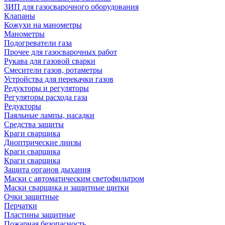
ЗИП для газосварочного оборудования
Клапаны
Кожухи на манометры
Манометры
Подогреватели газа
Прочее для газосварочных работ
Рукава для газовой сварки
Смесители газов, ротаметры
Устройства для перекачки газов
Редукторы и регуляторы
Регуляторы расхода газа
Редукторы
Паяльные лампы, насадки
Средства защиты
Краги сварщика
Диоптрические линзы
Краги сварщика
Краги сварщика
Защита органов дыхания
Маски с автоматическим светофильтром
Маски сварщика и защитные щитки
Очки защитные
Перчатки
Пластины защитные
Пожарная безопасность