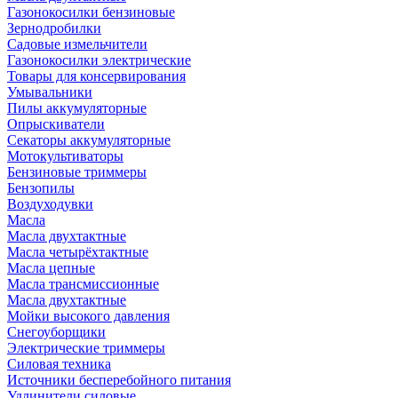
Газонокосилки бензиновые
Зернодробилки
Садовые измельчители
Газонокосилки электрические
Товары для консервирования
Умывальники
Пилы аккумуляторные
Опрыскиватели
Секаторы аккумуляторные
Мотокультиваторы
Бензиновые триммеры
Бензопилы
Воздуходувки
Масла
Масла двухтактные
Масла четырёхтактные
Масла цепные
Масла трансмиссионные
Масла двухтактные
Мойки высокого давления
Снегоуборщики
Электрические триммеры
Силовая техника
Источники бесперебойного питания
Удлинители силовые