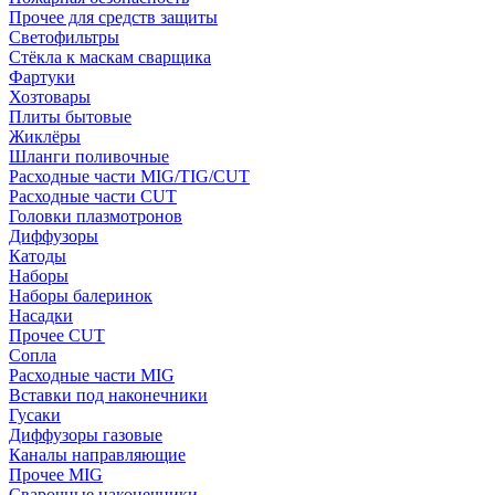
Прочее для средств защиты
Светофильтры
Стёкла к маскам сварщика
Фартуки
Хозтовары
Плиты бытовые
Жиклёры
Шланги поливочные
Расходные части MIG/TIG/CUT
Расходные части CUT
Головки плазмотронов
Диффузоры
Катоды
Наборы
Наборы балеринок
Насадки
Прочее CUT
Сопла
Расходные части MIG
Вставки под наконечники
Гусаки
Диффузоры газовые
Каналы направляющие
Прочее MIG
Сварочные наконечники