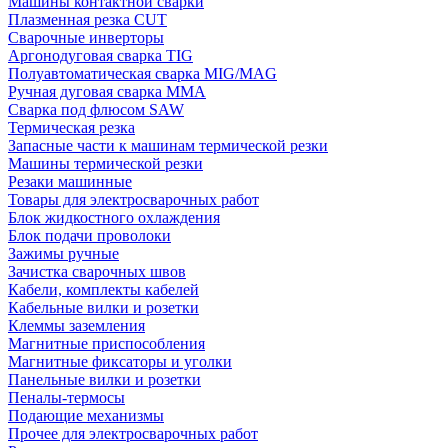
Машины контактной сварки
Плазменная резка CUT
Сварочные инверторы
Аргонодуговая сварка TIG
Полуавтоматическая сварка MIG/MAG
Ручная дуговая сварка MMA
Сварка под флюсом SAW
Термическая резка
Запасные части к машинам термической резки
Машины термической резки
Резаки машинные
Товары для электросварочных работ
Блок жидкостного охлаждения
Блок подачи проволоки
Зажимы ручные
Зачистка сварочных швов
Кабели, комплекты кабелей
Кабельные вилки и розетки
Клеммы заземления
Магнитные приспособления
Магнитные фиксаторы и уголки
Панельные вилки и розетки
Пеналы-термосы
Подающие механизмы
Прочее для электросварочных работ