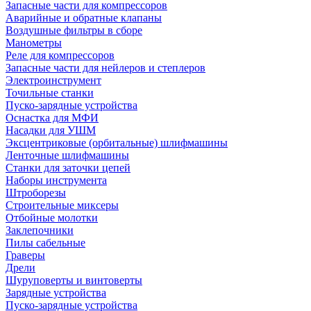
Запасные части для компрессоров
Аварийные и обратные клапаны
Воздушные фильтры в сборе
Манометры
Реле для компрессоров
Запасные части для нейлеров и степлеров
Электроинструмент
Точильные станки
Пуско-зарядные устройства
Оснастка для МФИ
Насадки для УШМ
Эксцентриковые (орбитальные) шлифмашины
Ленточные шлифмашины
Станки для заточки цепей
Наборы инструмента
Штроборезы
Строительные миксеры
Отбойные молотки
Заклепочники
Пилы сабельные
Граверы
Дрели
Шуруповерты и винтоверты
Зарядные устройства
Пуско-зарядные устройства