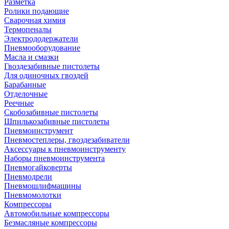
Разметка
Ролики подающие
Сварочная химия
Термопеналы
Электрододержатели
Пневмооборудование
Масла и смазки
Гвоздезабивные пистолеты
Для одиночных гвоздей
Барабанные
Отделочные
Реечные
Скобозабивные пистолеты
Шпилькозабивные пистолеты
Пневмоинструмент
Пневмостеплеры, гвоздезабиватели
Аксессуары к пневмоинструменту
Наборы пневмоинструмента
Пневмогайковерты
Пневмодрели
Пневмошлифмашины
Пневмомолотки
Компрессоры
Автомобильные компрессоры
Безмасляные компрессоры