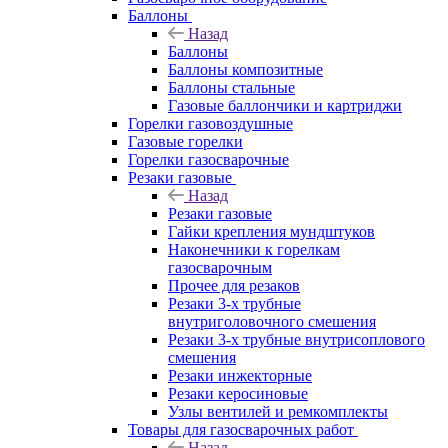
Баллоны
Назад
Баллоны
Баллоны композитные
Баллоны стальные
Газовые баллончики и картриджи
Горелки газовоздушные
Газовые горелки
Горелки газосварочные
Резаки газовые
Назад
Резаки газовые
Гайки крепления мундштуков
Наконечники к горелкам
газосварочным
Прочее для резаков
Резаки 3-х трубные
внутриголовочного смешения
Резаки 3-х трубные внутрисоплового
смешения
Резаки инжекторные
Резаки керосиновые
Узлы вентилей и ремкомплекты
Товары для газосварочных работ
Назад