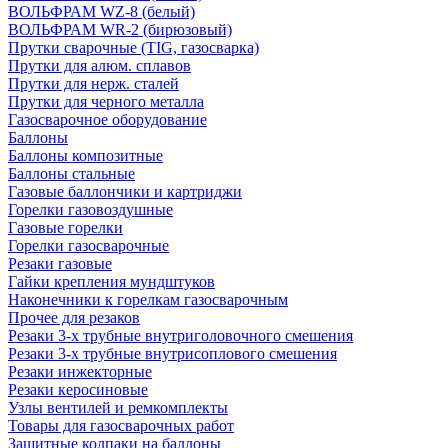
ВОЛЬФРАМ WZ-8 (белый)
ВОЛЬФРАМ WR-2 (бирюзовый)
Прутки сварочные (TIG, газосварка)
Прутки для алюм. сплавов
Прутки для нерж. сталей
Прутки для черного металла
Газосварочное оборудование
Баллоны
Баллоны композитные
Баллоны стальные
Газовые баллончики и картриджи
Горелки газовоздушные
Газовые горелки
Горелки газосварочные
Резаки газовые
Гайки крепления мундштуков
Наконечники к горелкам газосварочным
Прочее для резаков
Резаки 3-х трубные внутриголовочного смешения
Резаки 3-х трубные внутрисоплового смешения
Резаки инжекторные
Резаки керосиновые
Узлы вентилей и ремкомплекты
Товары для газосварочных работ
Защитные колпаки на баллоны