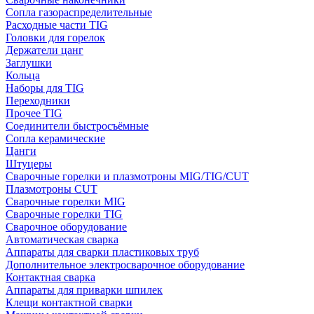
Сопла газораспределительные
Расходные части TIG
Головки для горелок
Держатели цанг
Заглушки
Кольца
Наборы для TIG
Переходники
Прочее TIG
Соединители быстросъёмные
Сопла керамические
Цанги
Штуцеры
Сварочные горелки и плазмотроны MIG/TIG/CUT
Плазмотроны CUT
Сварочные горелки MIG
Сварочные горелки TIG
Сварочное оборудование
Автоматическая сварка
Аппараты для сварки пластиковых труб
Дополнительное электросварочное оборудование
Контактная сварка
Аппараты для приварки шпилек
Клещи контактной сварки