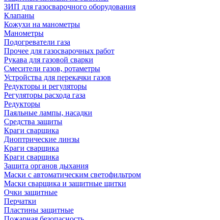
ЗИП для газосварочного оборудования
Клапаны
Кожухи на манометры
Манометры
Подогреватели газа
Прочее для газосварочных работ
Рукава для газовой сварки
Смесители газов, ротаметры
Устройства для перекачки газов
Редукторы и регуляторы
Регуляторы расхода газа
Редукторы
Паяльные лампы, насадки
Средства защиты
Краги сварщика
Диоптрические линзы
Краги сварщика
Краги сварщика
Защита органов дыхания
Маски с автоматическим светофильтром
Маски сварщика и защитные щитки
Очки защитные
Перчатки
Пластины защитные
Пожарная безопасность