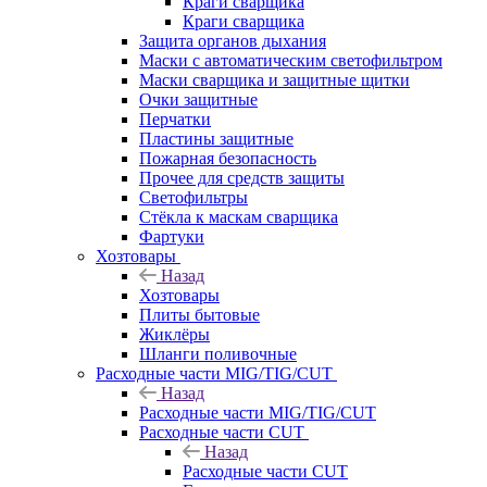
Краги сварщика
Краги сварщика
Защита органов дыхания
Маски с автоматическим светофильтром
Маски сварщика и защитные щитки
Очки защитные
Перчатки
Пластины защитные
Пожарная безопасность
Прочее для средств защиты
Светофильтры
Стёкла к маскам сварщика
Фартуки
Хозтовары
Назад
Хозтовары
Плиты бытовые
Жиклёры
Шланги поливочные
Расходные части MIG/TIG/CUT
Назад
Расходные части MIG/TIG/CUT
Расходные части CUT
Назад
Расходные части CUT