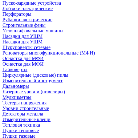
Пуско-зарядные устройства
Лобзики электрические
Перфораторы
Рубанки электрические
Строительные фены
Углошлифовальные машины
Насадки для УШМ
Насадки для УШМ
Шуруповерты сетевые
Реноваторы многофункциональные (МФИ)
Оснастка для МФИ
Оснастка для МФИ
Гайковерты
Циркулярные (дисковые) пилы
Измерительный инструмент
Дальномеры
Лазерные уровни (нивелиры)
Мультиметры
Тестеры напряжения
Уровни строительные
Детекторы металла
Измерительные клещи
Тепловая техника
Пушки тепловые
Пушки газовые