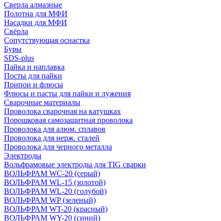
Сверла алмазные
Полотна для МФИ
Насадки для МФИ
Свёрла
Сопутствующая оснастка
Буры
SDS-plus
Пайка и наплавка
Посты для пайки
Припои и флюсы
Флюсы и пасты для пайки и лужения
Сварочные материалы
Проволока сварочная на катушках
Порошковая самозащитная проволока
Проволока для алюм. сплавов
Проволока для нерж. сталей
Проволока для черного металла
Электроды
Вольфрамовые электроды для TIG сварки
ВОЛЬФРАМ WC-20 (серый)
ВОЛЬФРАМ WL-15 (золотой)
ВОЛЬФРАМ WL-20 (голубой)
ВОЛЬФРАМ WP (зеленый)
ВОЛЬФРАМ WT-20 (красный)
ВОЛЬФРАМ WY-20 (синий)