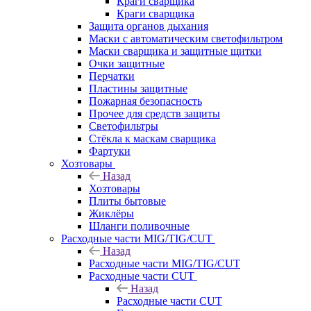
Краги сварщика
Краги сварщика
Защита органов дыхания
Маски с автоматическим светофильтром
Маски сварщика и защитные щитки
Очки защитные
Перчатки
Пластины защитные
Пожарная безопасность
Прочее для средств защиты
Светофильтры
Стёкла к маскам сварщика
Фартуки
Хозтовары
Назад
Хозтовары
Плиты бытовые
Жиклёры
Шланги поливочные
Расходные части MIG/TIG/CUT
Назад
Расходные части MIG/TIG/CUT
Расходные части CUT
Назад
Расходные части CUT