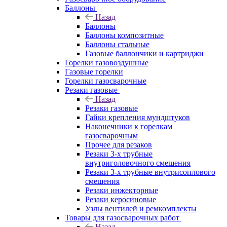
Баллоны
Назад
Баллоны
Баллоны композитные
Баллоны стальные
Газовые баллончики и картриджи
Горелки газовоздушные
Газовые горелки
Горелки газосварочные
Резаки газовые
Назад
Резаки газовые
Гайки крепления мундштуков
Наконечники к горелкам
газосварочным
Прочее для резаков
Резаки 3-х трубные
внутриголовочного смешения
Резаки 3-х трубные внутрисоплового
смешения
Резаки инжекторные
Резаки керосиновые
Узлы вентилей и ремкомплекты
Товары для газосварочных работ
Назад