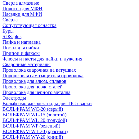
Сверла алмазные
Полотна для МФИ
Насадки для МФИ
Свёрла
Сопутствующая оснастка
Буры
SDS-plus
Пайка и наплавка
Посты для пайки
Припои и флюсы
Флюсы и пасты для пайки и лужения
Сварочные материалы
Проволока сварочная на катушках
Порошковая самозащитная проволока
Проволока для алюм. сплавов
Проволока для нерж. сталей
Проволока для черного металла
Электроды
Вольфрамовые электроды для TIG сварки
ВОЛЬФРАМ WC-20 (серый)
ВОЛЬФРАМ WL-15 (золотой)
ВОЛЬФРАМ WL-20 (голубой)
ВОЛЬФРАМ WP (зеленый)
ВОЛЬФРАМ WT-20 (красный)
ВОЛЬФРАМ WY-20 (синий)