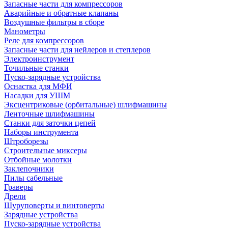
Запасные части для компрессоров
Аварийные и обратные клапаны
Воздушные фильтры в сборе
Манометры
Реле для компрессоров
Запасные части для нейлеров и степлеров
Электроинструмент
Точильные станки
Пуско-зарядные устройства
Оснастка для МФИ
Насадки для УШМ
Эксцентриковые (орбитальные) шлифмашины
Ленточные шлифмашины
Станки для заточки цепей
Наборы инструмента
Штроборезы
Строительные миксеры
Отбойные молотки
Заклепочники
Пилы сабельные
Граверы
Дрели
Шуруповерты и винтоверты
Зарядные устройства
Пуско-зарядные устройства