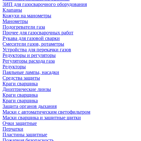
ЗИП для газосварочного оборудования
Клапаны
Кожухи на манометры
Манометры
Подогреватели газа
Прочее для газосварочных работ
Рукава для газовой сварки
Смесители газов, ротаметры
Устройства для перекачки газов
Редукторы и регуляторы
Регуляторы расхода газа
Редукторы
Паяльные лампы, насадки
Средства защиты
Краги сварщика
Диоптрические линзы
Краги сварщика
Краги сварщика
Защита органов дыхания
Маски с автоматическим светофильтром
Маски сварщика и защитные щитки
Очки защитные
Перчатки
Пластины защитные
Пожарная безопасность