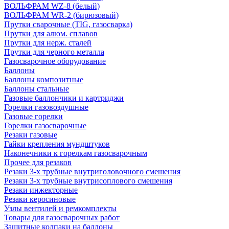
ВОЛЬФРАМ WZ-8 (белый)
ВОЛЬФРАМ WR-2 (бирюзовый)
Прутки сварочные (TIG, газосварка)
Прутки для алюм. сплавов
Прутки для нерж. сталей
Прутки для черного металла
Газосварочное оборудование
Баллоны
Баллоны композитные
Баллоны стальные
Газовые баллончики и картриджи
Горелки газовоздушные
Газовые горелки
Горелки газосварочные
Резаки газовые
Гайки крепления мундштуков
Наконечники к горелкам газосварочным
Прочее для резаков
Резаки 3-х трубные внутриголовочного смешения
Резаки 3-х трубные внутрисоплового смешения
Резаки инжекторные
Резаки керосиновые
Узлы вентилей и ремкомплекты
Товары для газосварочных работ
Защитные колпаки на баллоны