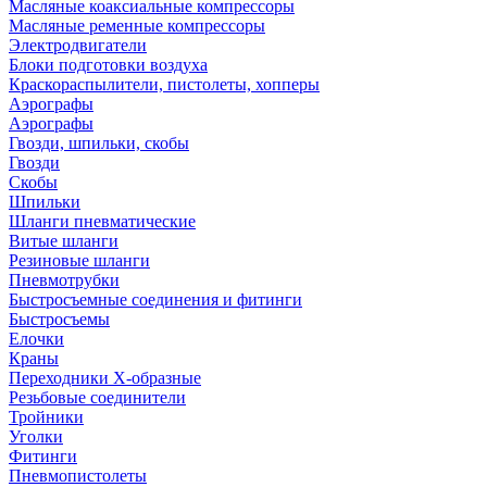
Масляные коаксиальные компрессоры
Масляные ременные компрессоры
Электродвигатели
Блоки подготовки воздуха
Краскораспылители, пистолеты, хопперы
Аэрографы
Аэрографы
Гвозди, шпильки, скобы
Гвозди
Скобы
Шпильки
Шланги пневматические
Витые шланги
Резиновые шланги
Пневмотрубки
Быстросъемные соединения и фитинги
Быстросъемы
Елочки
Краны
Переходники Х-образные
Резьбовые соединители
Тройники
Уголки
Фитинги
Пневмопистолеты