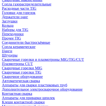
Сопла газораспределительные
Расходные части TIG
Головки для горелок
Держатели цанг
Заглушки
Кольца
Наборы для TIG
Переходники
Прочее TIG
Соединители быстросъёмные
Сопла керамические
Цанги
Штуцеры
Сварочные горелки и плазмотроны MIG/TIG/CUT
Плазмотроны CUT
Сварочные горелки MIG
Сварочные горелки TIG
Сварочное оборудование
Автоматическая сварка
Аппараты для сварки пластиковых труб
Дополнительное электросварочное оборудование
Контактная сварка
Аппараты для приварки шпилек
Клещи контактной сварки