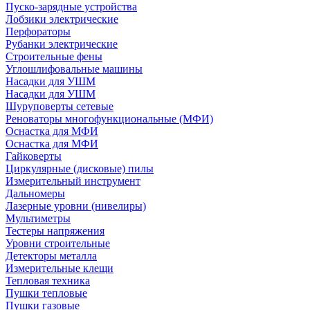
Пуско-зарядные устройства
Лобзики электрические
Перфораторы
Рубанки электрические
Строительные фены
Углошлифовальные машины
Насадки для УШМ
Насадки для УШМ
Шуруповерты сетевые
Реноваторы многофункциональные (МФИ)
Оснастка для МФИ
Оснастка для МФИ
Гайковерты
Циркулярные (дисковые) пилы
Измерительный инструмент
Дальномеры
Лазерные уровни (нивелиры)
Мультиметры
Тестеры напряжения
Уровни строительные
Детекторы металла
Измерительные клещи
Тепловая техника
Пушки тепловые
Пушки газовые