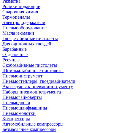
Разметка
Ролики подающие
Сварочная химия
Термопеналы
Электрододержатели
Пневмооборудование
Масла и смазки
Гвоздезабивные пистолеты
Для одиночных гвоздей
Барабанные
Отделочные
Реечные
Скобозабивные пистолеты
Шпилькозабивные пистолеты
Пневмоинструмент
Пневмостеплеры, гвоздезабиватели
Аксессуары к пневмоинструменту
Наборы пневмоинструмента
Пневмогайковерты
Пневмодрели
Пневмошлифмашины
Пневмомолотки
Компрессоры
Автомобильные компрессоры
Безмасляные компрессоры