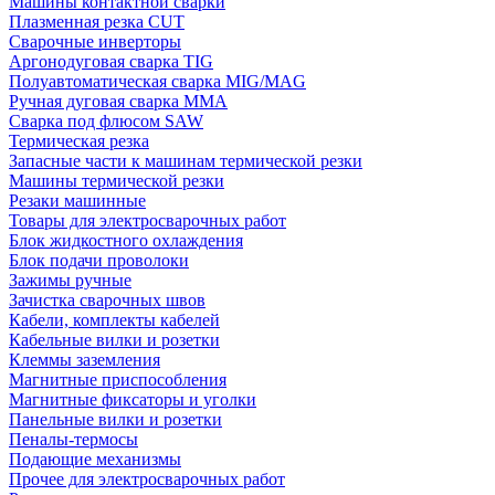
Машины контактной сварки
Плазменная резка CUT
Сварочные инверторы
Аргонодуговая сварка TIG
Полуавтоматическая сварка MIG/MAG
Ручная дуговая сварка MMA
Сварка под флюсом SAW
Термическая резка
Запасные части к машинам термической резки
Машины термической резки
Резаки машинные
Товары для электросварочных работ
Блок жидкостного охлаждения
Блок подачи проволоки
Зажимы ручные
Зачистка сварочных швов
Кабели, комплекты кабелей
Кабельные вилки и розетки
Клеммы заземления
Магнитные приспособления
Магнитные фиксаторы и уголки
Панельные вилки и розетки
Пеналы-термосы
Подающие механизмы
Прочее для электросварочных работ