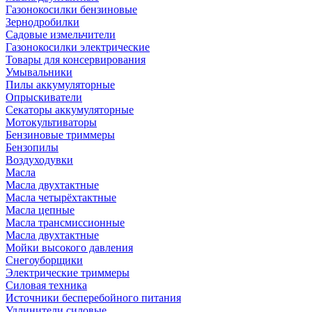
Газонокосилки бензиновые
Зернодробилки
Садовые измельчители
Газонокосилки электрические
Товары для консервирования
Умывальники
Пилы аккумуляторные
Опрыскиватели
Секаторы аккумуляторные
Мотокультиваторы
Бензиновые триммеры
Бензопилы
Воздуходувки
Масла
Масла двухтактные
Масла четырёхтактные
Масла цепные
Масла трансмиссионные
Масла двухтактные
Мойки высокого давления
Снегоуборщики
Электрические триммеры
Силовая техника
Источники бесперебойного питания
Удлинители силовые