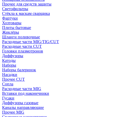
Прочее для средств защиты
Светофильтры
Стёкла к маскам сварщика
Фартуки
Хозтовары
Плиты бытовые
Жиклёры
Шланги поливочные
Расходные части MIG/TIG/CUT
Расходные части CUT
Головки плазмотронов
Диффузоры
Катоды
Наборы
Наборы балеринок
Насадки
Прочее CUT
Сопла
Расходные части MIG
Вставки под наконечники
Гусаки
Диффузоры газовые
Каналы направляющие
Прочее MIG
Сварочные наконечники