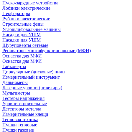
Пуско-зарядные устройства
Лобзики электрические
Перфораторы
Рубанки электрические
Строительные фены
Углошлифовальные машины
Насадки для УШМ
Насадки для УШМ
Шуруповерты сетевые
Реноваторы многофункциональные (МФИ)
Оснастка для МФИ
Оснастка для МФИ
Гайковерты
Циркулярные (дисковые) пилы
Измерительный инструмент
Дальномеры
Лазерные уровни (нивелиры)
Мультиметры
Тестеры напряжения
Уровни строительные
Детекторы металла
Измерительные клещи
Тепловая техника
Пушки тепловые
Пушки газовые