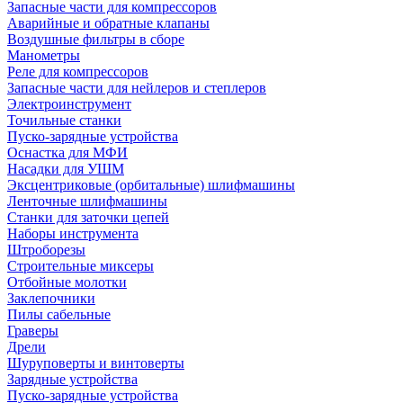
Запасные части для компрессоров
Аварийные и обратные клапаны
Воздушные фильтры в сборе
Манометры
Реле для компрессоров
Запасные части для нейлеров и степлеров
Электроинструмент
Точильные станки
Пуско-зарядные устройства
Оснастка для МФИ
Насадки для УШМ
Эксцентриковые (орбитальные) шлифмашины
Ленточные шлифмашины
Станки для заточки цепей
Наборы инструмента
Штроборезы
Строительные миксеры
Отбойные молотки
Заклепочники
Пилы сабельные
Граверы
Дрели
Шуруповерты и винтоверты
Зарядные устройства
Пуско-зарядные устройства