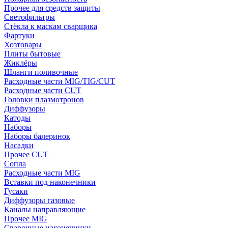
Прочее для средств защиты
Светофильтры
Стёкла к маскам сварщика
Фартуки
Хозтовары
Плиты бытовые
Жиклёры
Шланги поливочные
Расходные части MIG/TIG/CUT
Расходные части CUT
Головки плазмотронов
Диффузоры
Катоды
Наборы
Наборы балеринок
Насадки
Прочее CUT
Сопла
Расходные части MIG
Вставки под наконечники
Гусаки
Диффузоры газовые
Каналы направляющие
Прочее MIG
Сварочные наконечники