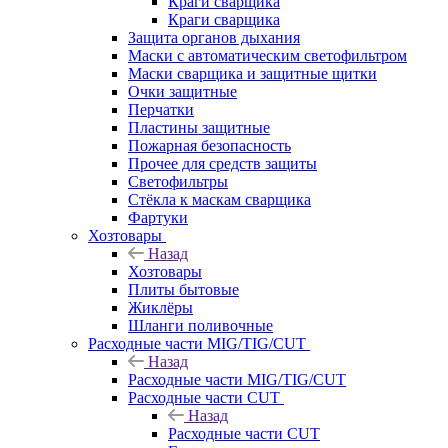
Краги сварщика
Краги сварщика
Защита органов дыхания
Маски с автоматическим светофильтром
Маски сварщика и защитные щитки
Очки защитные
Перчатки
Пластины защитные
Пожарная безопасность
Прочее для средств защиты
Светофильтры
Стёкла к маскам сварщика
Фартуки
Хозтовары
Назад
Хозтовары
Плиты бытовые
Жиклёры
Шланги поливочные
Расходные части MIG/TIG/CUT
Назад
Расходные части MIG/TIG/CUT
Расходные части CUT
Назад
Расходные части CUT