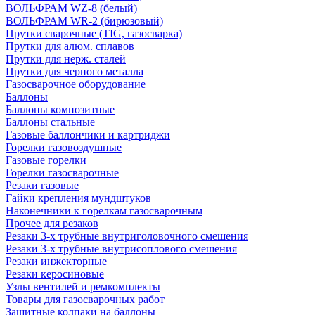
ВОЛЬФРАМ WZ-8 (белый)
ВОЛЬФРАМ WR-2 (бирюзовый)
Прутки сварочные (TIG, газосварка)
Прутки для алюм. сплавов
Прутки для нерж. сталей
Прутки для черного металла
Газосварочное оборудование
Баллоны
Баллоны композитные
Баллоны стальные
Газовые баллончики и картриджи
Горелки газовоздушные
Газовые горелки
Горелки газосварочные
Резаки газовые
Гайки крепления мундштуков
Наконечники к горелкам газосварочным
Прочее для резаков
Резаки 3-х трубные внутриголовочного смешения
Резаки 3-х трубные внутрисоплового смешения
Резаки инжекторные
Резаки керосиновые
Узлы вентилей и ремкомплекты
Товары для газосварочных работ
Защитные колпаки на баллоны