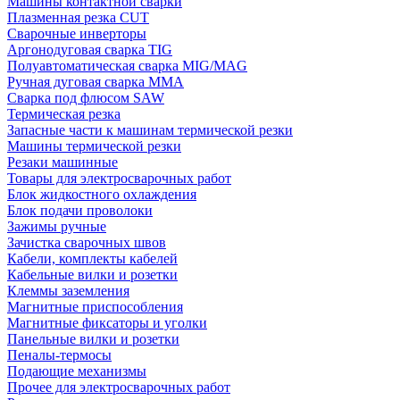
Машины контактной сварки
Плазменная резка CUT
Сварочные инверторы
Аргонодуговая сварка TIG
Полуавтоматическая сварка MIG/MAG
Ручная дуговая сварка MMA
Сварка под флюсом SAW
Термическая резка
Запасные части к машинам термической резки
Машины термической резки
Резаки машинные
Товары для электросварочных работ
Блок жидкостного охлаждения
Блок подачи проволоки
Зажимы ручные
Зачистка сварочных швов
Кабели, комплекты кабелей
Кабельные вилки и розетки
Клеммы заземления
Магнитные приспособления
Магнитные фиксаторы и уголки
Панельные вилки и розетки
Пеналы-термосы
Подающие механизмы
Прочее для электросварочных работ