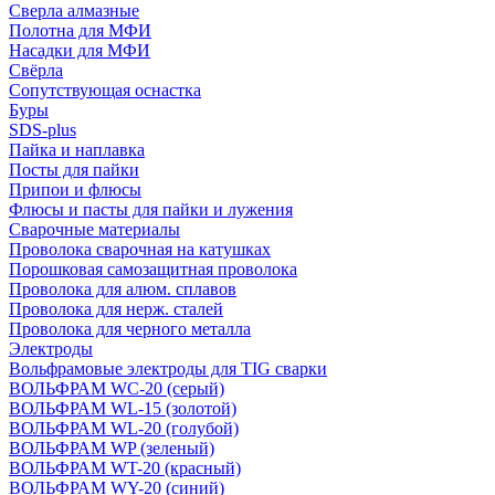
Сверла алмазные
Полотна для МФИ
Насадки для МФИ
Свёрла
Сопутствующая оснастка
Буры
SDS-plus
Пайка и наплавка
Посты для пайки
Припои и флюсы
Флюсы и пасты для пайки и лужения
Сварочные материалы
Проволока сварочная на катушках
Порошковая самозащитная проволока
Проволока для алюм. сплавов
Проволока для нерж. сталей
Проволока для черного металла
Электроды
Вольфрамовые электроды для TIG сварки
ВОЛЬФРАМ WC-20 (серый)
ВОЛЬФРАМ WL-15 (золотой)
ВОЛЬФРАМ WL-20 (голубой)
ВОЛЬФРАМ WP (зеленый)
ВОЛЬФРАМ WT-20 (красный)
ВОЛЬФРАМ WY-20 (синий)