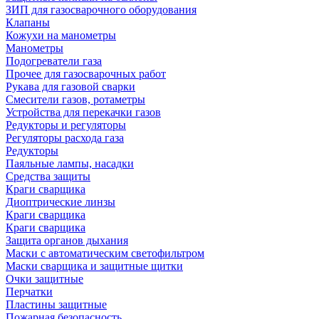
ЗИП для газосварочного оборудования
Клапаны
Кожухи на манометры
Манометры
Подогреватели газа
Прочее для газосварочных работ
Рукава для газовой сварки
Смесители газов, ротаметры
Устройства для перекачки газов
Редукторы и регуляторы
Регуляторы расхода газа
Редукторы
Паяльные лампы, насадки
Средства защиты
Краги сварщика
Диоптрические линзы
Краги сварщика
Краги сварщика
Защита органов дыхания
Маски с автоматическим светофильтром
Маски сварщика и защитные щитки
Очки защитные
Перчатки
Пластины защитные
Пожарная безопасность