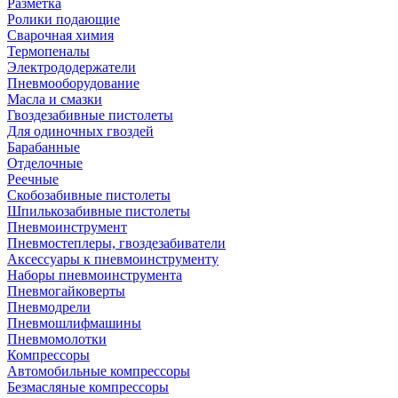
Разметка
Ролики подающие
Сварочная химия
Термопеналы
Электрододержатели
Пневмооборудование
Масла и смазки
Гвоздезабивные пистолеты
Для одиночных гвоздей
Барабанные
Отделочные
Реечные
Скобозабивные пистолеты
Шпилькозабивные пистолеты
Пневмоинструмент
Пневмостеплеры, гвоздезабиватели
Аксессуары к пневмоинструменту
Наборы пневмоинструмента
Пневмогайковерты
Пневмодрели
Пневмошлифмашины
Пневмомолотки
Компрессоры
Автомобильные компрессоры
Безмасляные компрессоры