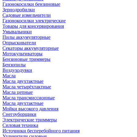
Газонокосилки бензиновые
Зернодробилки
Садовые измельчители
Газонокосилки электрические
Товары для консервирования
Умывальники
Пилы аккумуляторные
Опрыскиватели
Секаторы аккумуляторные
Мотокультиваторы
Бензиновые триммеры
Бензопилы
Воздуходувки
Масла
Масла двухтактные
Масла четырёхтактные
Масла цепные
Масла трансмиссионные
Масла двухтактные
Мойки высокого давления
Снегоуборщики
Электрические триммеры
Силовая техника
Источники бесперебойного питания
Удлинители силовые