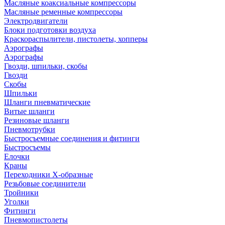
Масляные коаксиальные компрессоры
Масляные ременные компрессоры
Электродвигатели
Блоки подготовки воздуха
Краскораспылители, пистолеты, хопперы
Аэрографы
Аэрографы
Гвозди, шпильки, скобы
Гвозди
Скобы
Шпильки
Шланги пневматические
Витые шланги
Резиновые шланги
Пневмотрубки
Быстросъемные соединения и фитинги
Быстросъемы
Елочки
Краны
Переходники Х-образные
Резьбовые соединители
Тройники
Уголки
Фитинги
Пневмопистолеты