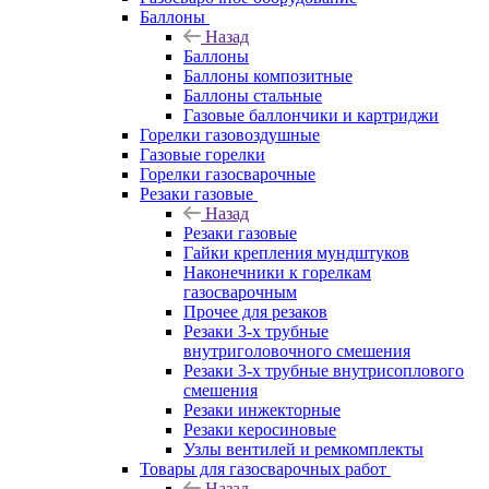
Баллоны
Назад
Баллоны
Баллоны композитные
Баллоны стальные
Газовые баллончики и картриджи
Горелки газовоздушные
Газовые горелки
Горелки газосварочные
Резаки газовые
Назад
Резаки газовые
Гайки крепления мундштуков
Наконечники к горелкам
газосварочным
Прочее для резаков
Резаки 3-х трубные
внутриголовочного смешения
Резаки 3-х трубные внутрисоплового
смешения
Резаки инжекторные
Резаки керосиновые
Узлы вентилей и ремкомплекты
Товары для газосварочных работ
Назад