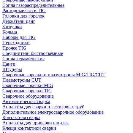
Сопла газораспределительные
Расходные части TIG
Головки для горелок
Держатели цанг
Заглушки
Кольца
Наборы для TIG
Переходники
Прочее TIG
Соединители быстросъёмные
Сопла керамические
Цанги
Штуцеры
Сварочные горелки и плазмотроны MIG/TIG/CUT
Плазмотроны CUT
Сварочные горелки MIG
Сварочные горелки TIG
Сварочное оборудование
Автоматическая сварка
Аппараты для сварки пластиковых труб
Дополнительное электросварочное оборудование
Контактная сварка
Аппараты для приварки шпилек
Клещи контактной сварки