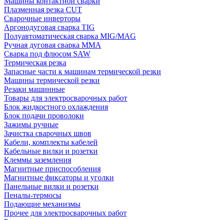
Машины контактной сварки
Плазменная резка CUT
Сварочные инверторы
Аргонодуговая сварка TIG
Полуавтоматическая сварка MIG/MAG
Ручная дуговая сварка MMA
Сварка под флюсом SAW
Термическая резка
Запасные части к машинам термической резки
Машины термической резки
Резаки машинные
Товары для электросварочных работ
Блок жидкостного охлаждения
Блок подачи проволоки
Зажимы ручные
Зачистка сварочных швов
Кабели, комплекты кабелей
Кабельные вилки и розетки
Клеммы заземления
Магнитные приспособления
Магнитные фиксаторы и уголки
Панельные вилки и розетки
Пеналы-термосы
Подающие механизмы
Прочее для электросварочных работ