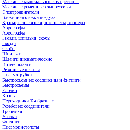
Масляные коаксиальные компрессоры
Масляные ременные компрессоры
Электродвигатели
Блоки подготовки воздуха
Краскораспылители, пистолеты, хопперы
Аэрографы
Аэрографы
Гвозди, шпильки, скобы
Гвозди
Скобы
Шпильки
Шланги пневматические
Витые шланги
Резиновые шланги
Пневмотрубки
Быстросъемные соединения и фитинги
Быстросъемы
Елочки
Краны
Переходники Х-образные
Резьбовые соединители
Тройники
Уголки
Фитинги
Пневмопистолеты