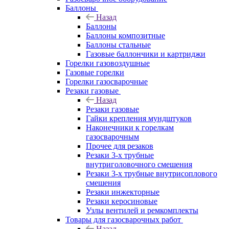
Баллоны
Назад
Баллоны
Баллоны композитные
Баллоны стальные
Газовые баллончики и картриджи
Горелки газовоздушные
Газовые горелки
Горелки газосварочные
Резаки газовые
Назад
Резаки газовые
Гайки крепления мундштуков
Наконечники к горелкам
газосварочным
Прочее для резаков
Резаки 3-х трубные
внутриголовочного смешения
Резаки 3-х трубные внутрисоплового
смешения
Резаки инжекторные
Резаки керосиновые
Узлы вентилей и ремкомплекты
Товары для газосварочных работ
Назад