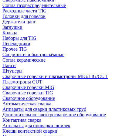
Сопла газораспределительные
Расходные части TIG
Головки для горелок
Держатели цанг
Заглушки
Кольца
Наборы для TIG
Переходники
Прочее TIG
Соединители быстросъёмные
Сопла керамические
Цанги
Штуцеры
Сварочные горелки и плазмотроны MIG/TIG/CUT
Плазмотроны CUT
Сварочные горелки MIG
Сварочные горелки TIG
Сварочное оборудование
Автоматическая сварка
Аппараты для сварки пластиковых труб
Дополнительное электросварочное оборудование
Контактная сварка
Аппараты для приварки шпилек
Клещи контактной сварки