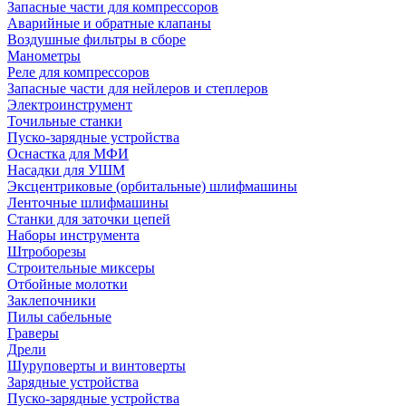
Запасные части для компрессоров
Аварийные и обратные клапаны
Воздушные фильтры в сборе
Манометры
Реле для компрессоров
Запасные части для нейлеров и степлеров
Электроинструмент
Точильные станки
Пуско-зарядные устройства
Оснастка для МФИ
Насадки для УШМ
Эксцентриковые (орбитальные) шлифмашины
Ленточные шлифмашины
Станки для заточки цепей
Наборы инструмента
Штроборезы
Строительные миксеры
Отбойные молотки
Заклепочники
Пилы сабельные
Граверы
Дрели
Шуруповерты и винтоверты
Зарядные устройства
Пуско-зарядные устройства