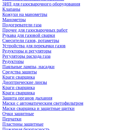
ЗИП для газосварочного оборудования
Клапаны
Кожухи на манометры
Манометры
Подогреватели газа
Прочее для газосварочных работ
Рукава для газовой сварки
Смесители газов, ротаметры
Устройства для перекачки газов
Редукторы и регуляторы
Регуляторы расхода газа
Редукторы
Паяльные лампы, насадки
Средства защиты
Краги сварщика
Диоптрические линзы
Краги сварщика
Краги сварщика
Защита органов дыхания
Маски с автоматическим светофильтром
Маски сварщика и защитные щитки
Очки защитные
Перчатки
Пластины защитные
Пожарная безопасность