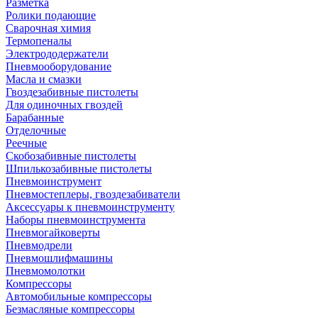
Разметка
Ролики подающие
Сварочная химия
Термопеналы
Электрододержатели
Пневмооборудование
Масла и смазки
Гвоздезабивные пистолеты
Для одиночных гвоздей
Барабанные
Отделочные
Реечные
Скобозабивные пистолеты
Шпилькозабивные пистолеты
Пневмоинструмент
Пневмостеплеры, гвоздезабиватели
Аксессуары к пневмоинструменту
Наборы пневмоинструмента
Пневмогайковерты
Пневмодрели
Пневмошлифмашины
Пневмомолотки
Компрессоры
Автомобильные компрессоры
Безмасляные компрессоры