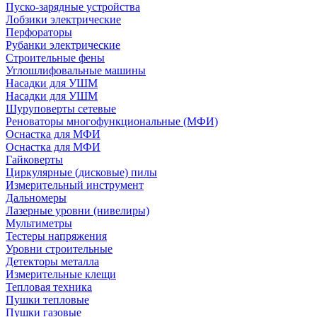
Пуско-зарядные устройства
Лобзики электрические
Перфораторы
Рубанки электрические
Строительные фены
Углошлифовальные машины
Насадки для УШМ
Насадки для УШМ
Шуруповерты сетевые
Реноваторы многофункциональные (МФИ)
Оснастка для МФИ
Оснастка для МФИ
Гайковерты
Циркулярные (дисковые) пилы
Измерительный инструмент
Дальномеры
Лазерные уровни (нивелиры)
Мультиметры
Тестеры напряжения
Уровни строительные
Детекторы металла
Измерительные клещи
Тепловая техника
Пушки тепловые
Пушки газовые