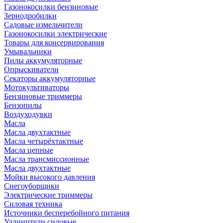
Газонокосилки бензиновые
Зернодробилки
Садовые измельчители
Газонокосилки электрические
Товары для консервирования
Умывальники
Пилы аккумуляторные
Опрыскиватели
Секаторы аккумуляторные
Мотокультиваторы
Бензиновые триммеры
Бензопилы
Воздуходувки
Масла
Масла двухтактные
Масла четырёхтактные
Масла цепные
Масла трансмиссионные
Масла двухтактные
Мойки высокого давления
Снегоуборщики
Электрические триммеры
Силовая техника
Источники бесперебойного питания
Удлинители силовые