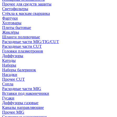
Прочее для средств защиты
Светофильтры
Стёкла к маскам сварщика
Фартуки
Хозтовары
Плиты бытовые
Жиклёры
Шланги поливочные
Расходные части MIG/TIG/CUT
Расходные части CUT
Головки плазмотронов
Диффузоры
Катоды
Наборы
Наборы балеринок
Насадки
Прочее CUT
Сопла
Расходные части MIG
Вставки под наконечники
Гусаки
Диффузоры газовые
Каналы направляющие
Прочее MIG
Сварочные наконечники