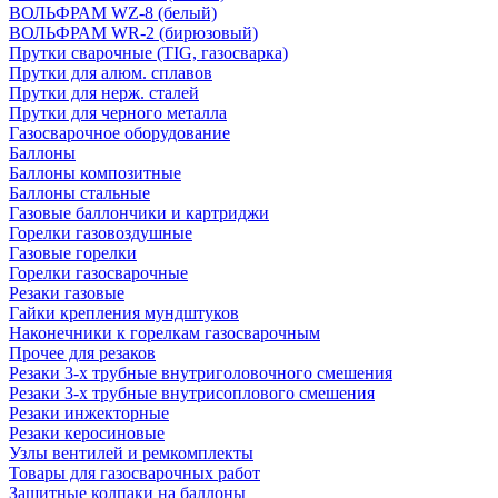
ВОЛЬФРАМ WZ-8 (белый)
ВОЛЬФРАМ WR-2 (бирюзовый)
Прутки сварочные (TIG, газосварка)
Прутки для алюм. сплавов
Прутки для нерж. сталей
Прутки для черного металла
Газосварочное оборудование
Баллоны
Баллоны композитные
Баллоны стальные
Газовые баллончики и картриджи
Горелки газовоздушные
Газовые горелки
Горелки газосварочные
Резаки газовые
Гайки крепления мундштуков
Наконечники к горелкам газосварочным
Прочее для резаков
Резаки 3-х трубные внутриголовочного смешения
Резаки 3-х трубные внутрисоплового смешения
Резаки инжекторные
Резаки керосиновые
Узлы вентилей и ремкомплекты
Товары для газосварочных работ
Защитные колпаки на баллоны