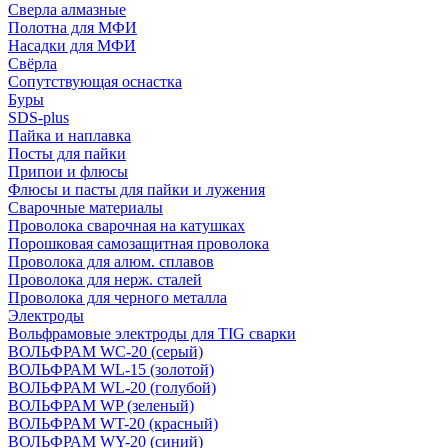
Сверла алмазные
Полотна для МФИ
Насадки для МФИ
Свёрла
Сопутствующая оснастка
Буры
SDS-plus
Пайка и наплавка
Посты для пайки
Припои и флюсы
Флюсы и пасты для пайки и лужения
Сварочные материалы
Проволока сварочная на катушках
Порошковая самозащитная проволока
Проволока для алюм. сплавов
Проволока для нерж. сталей
Проволока для черного металла
Электроды
Вольфрамовые электроды для TIG сварки
ВОЛЬФРАМ WC-20 (серый)
ВОЛЬФРАМ WL-15 (золотой)
ВОЛЬФРАМ WL-20 (голубой)
ВОЛЬФРАМ WP (зеленый)
ВОЛЬФРАМ WT-20 (красный)
ВОЛЬФРАМ WY-20 (синий)