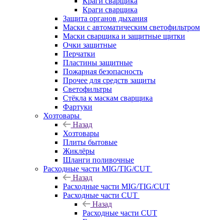
Краги сварщика
Краги сварщика
Защита органов дыхания
Маски с автоматическим светофильтром
Маски сварщика и защитные щитки
Очки защитные
Перчатки
Пластины защитные
Пожарная безопасность
Прочее для средств защиты
Светофильтры
Стёкла к маскам сварщика
Фартуки
Хозтовары
Назад
Хозтовары
Плиты бытовые
Жиклёры
Шланги поливочные
Расходные части MIG/TIG/CUT
Назад
Расходные части MIG/TIG/CUT
Расходные части CUT
Назад
Расходные части CUT