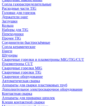
Сопла газораспределительные
Расходные части TIG
Головки для горелок
Держатели цанг
Заглушки
Кольца
Наборы для TIG
Переходники
Прочее TIG
Соединители быстросъёмные
Сопла керамические
Цанги
Штуцеры
Сварочные горелки и плазмотроны MIG/TIG/CUT
Плазмотроны CUT
Сварочные горелки MIG
Сварочные горелки TIG
Сварочное оборудование
Автоматическая сварка
Аппараты для сварки пластиковых труб
Дополнительное электросварочное оборудование
Контактная сварка
Аппараты для приварки шпилек
Клещи контактной сварки