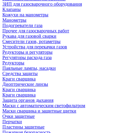
ЗИП для газосварочного оборудования
Клапаны
Кожухи на манометры
Манометры
Подогреватели газа
Прочее для газосварочных работ
Рукава для газовой сварки
Смесители газов, ротаметры
Устройства для перекачки газов
Редукторы и регуляторы
Регуляторы расхода газа
Редукторы
Паяльные лампы, насадки
Средства защиты
Краги сварщика
Диоптрические линзы
Краги сварщика
Краги сварщика
Защита органов дыхания
Маски с автоматическим светофильтром
Маски сварщика и защитные щитки
Очки защитные
Перчатки
Пластины защитные
Пожарная безопасность