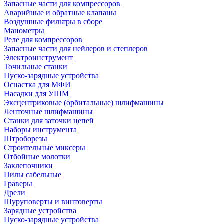
Запасные части для компрессоров
Аварийные и обратные клапаны
Воздушные фильтры в сборе
Манометры
Реле для компрессоров
Запасные части для нейлеров и степлеров
Электроинструмент
Точильные станки
Пуско-зарядные устройства
Оснастка для МФИ
Насадки для УШМ
Эксцентриковые (орбитальные) шлифмашины
Ленточные шлифмашины
Станки для заточки цепей
Наборы инструмента
Штроборезы
Строительные миксеры
Отбойные молотки
Заклепочники
Пилы сабельные
Граверы
Дрели
Шуруповерты и винтоверты
Зарядные устройства
Пуско-зарядные устройства