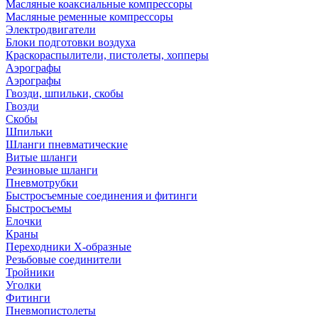
Масляные коаксиальные компрессоры
Масляные ременные компрессоры
Электродвигатели
Блоки подготовки воздуха
Краскораспылители, пистолеты, хопперы
Аэрографы
Аэрографы
Гвозди, шпильки, скобы
Гвозди
Скобы
Шпильки
Шланги пневматические
Витые шланги
Резиновые шланги
Пневмотрубки
Быстросъемные соединения и фитинги
Быстросъемы
Елочки
Краны
Переходники Х-образные
Резьбовые соединители
Тройники
Уголки
Фитинги
Пневмопистолеты