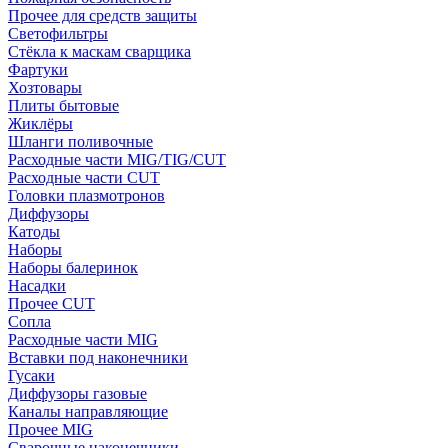
Прочее для средств защиты
Светофильтры
Стёкла к маскам сварщика
Фартуки
Хозтовары
Плиты бытовые
Жиклёры
Шланги поливочные
Расходные части MIG/TIG/CUT
Расходные части CUT
Головки плазмотронов
Диффузоры
Катоды
Наборы
Наборы балеринок
Насадки
Прочее CUT
Сопла
Расходные части MIG
Вставки под наконечники
Гусаки
Диффузоры газовые
Каналы направляющие
Прочее MIG
Сварочные наконечники