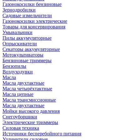
Газонокосилки бензиновые
Зернодробилки
Садовые измельчители
Газонокосилки электрические
Товары для консервирования
Умывальники
Пилы аккумуляторные
Опрыскиватели
Секаторы аккумуляторные
Мотокультиваторы
Бензиновые триммеры
Бензопилы
Воздуходувки
Масла
Масла двухтактные
Масла четырёхтактные
Масла цепные
Масла трансмиссионные
Масла двухтактные
Мойки высокого давления
Снегоуборщики
Электрические триммеры
Силовая техника
Источники бесперебойного питания
Удлинители силовые