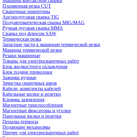
Машины контактной сварки
Плазменная резка CUT
Сварочные инверторы
Аргонодуговая сварка TIG
Полуавтоматическая сварка MIG/MAG
Ручная дуговая сварка MMA
Сварка под флюсом SAW
Термическая резка
Запасные части к машинам термической резки
Машины термической резки
Резаки машинные
Товары для электросварочных работ
Блок жидкостного охлаждения
Блок подачи проволоки
Зажимы ручные
Зачистка сварочных швов
Кабели, комплекты кабелей
Кабельные вилки и розетки
Клеммы заземления
Магнитные приспособления
Магнитные фиксаторы и уголки
Панельные вилки и розетки
Пеналы-термосы
Подающие механизмы
Прочее для электросварочных работ