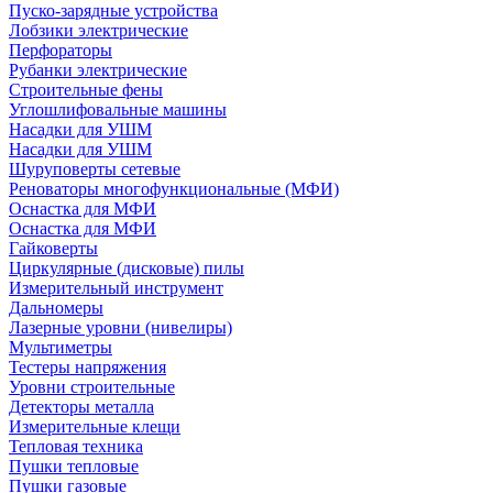
Пуско-зарядные устройства
Лобзики электрические
Перфораторы
Рубанки электрические
Строительные фены
Углошлифовальные машины
Насадки для УШМ
Насадки для УШМ
Шуруповерты сетевые
Реноваторы многофункциональные (МФИ)
Оснастка для МФИ
Оснастка для МФИ
Гайковерты
Циркулярные (дисковые) пилы
Измерительный инструмент
Дальномеры
Лазерные уровни (нивелиры)
Мультиметры
Тестеры напряжения
Уровни строительные
Детекторы металла
Измерительные клещи
Тепловая техника
Пушки тепловые
Пушки газовые