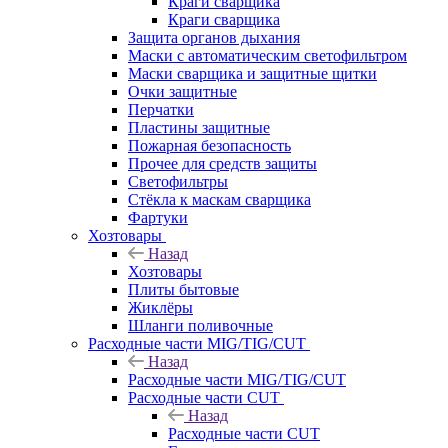
Краги сварщика
Краги сварщика
Защита органов дыхания
Маски с автоматическим светофильтром
Маски сварщика и защитные щитки
Очки защитные
Перчатки
Пластины защитные
Пожарная безопасность
Прочее для средств защиты
Светофильтры
Стёкла к маскам сварщика
Фартуки
Хозтовары
Назад
Хозтовары
Плиты бытовые
Жиклёры
Шланги поливочные
Расходные части MIG/TIG/CUT
Назад
Расходные части MIG/TIG/CUT
Расходные части CUT
Назад
Расходные части CUT