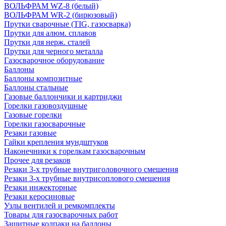
ВОЛЬФРАМ WZ-8 (белый)
ВОЛЬФРАМ WR-2 (бирюзовый)
Прутки сварочные (TIG, газосварка)
Прутки для алюм. сплавов
Прутки для нерж. сталей
Прутки для черного металла
Газосварочное оборудование
Баллоны
Баллоны композитные
Баллоны стальные
Газовые баллончики и картриджи
Горелки газовоздушные
Газовые горелки
Горелки газосварочные
Резаки газовые
Гайки крепления мундштуков
Наконечники к горелкам газосварочным
Прочее для резаков
Резаки 3-х трубные внутриголовочного смешения
Резаки 3-х трубные внутрисоплового смешения
Резаки инжекторные
Резаки керосиновые
Узлы вентилей и ремкомплекты
Товары для газосварочных работ
Защитные колпаки на баллоны