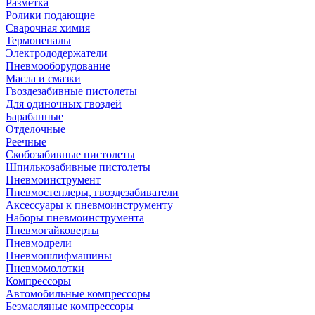
Разметка
Ролики подающие
Сварочная химия
Термопеналы
Электрододержатели
Пневмооборудование
Масла и смазки
Гвоздезабивные пистолеты
Для одиночных гвоздей
Барабанные
Отделочные
Реечные
Скобозабивные пистолеты
Шпилькозабивные пистолеты
Пневмоинструмент
Пневмостеплеры, гвоздезабиватели
Аксессуары к пневмоинструменту
Наборы пневмоинструмента
Пневмогайковерты
Пневмодрели
Пневмошлифмашины
Пневмомолотки
Компрессоры
Автомобильные компрессоры
Безмасляные компрессоры