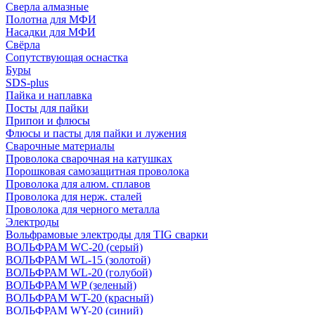
Сверла алмазные
Полотна для МФИ
Насадки для МФИ
Свёрла
Сопутствующая оснастка
Буры
SDS-plus
Пайка и наплавка
Посты для пайки
Припои и флюсы
Флюсы и пасты для пайки и лужения
Сварочные материалы
Проволока сварочная на катушках
Порошковая самозащитная проволока
Проволока для алюм. сплавов
Проволока для нерж. сталей
Проволока для черного металла
Электроды
Вольфрамовые электроды для TIG сварки
ВОЛЬФРАМ WC-20 (серый)
ВОЛЬФРАМ WL-15 (золотой)
ВОЛЬФРАМ WL-20 (голубой)
ВОЛЬФРАМ WP (зеленый)
ВОЛЬФРАМ WT-20 (красный)
ВОЛЬФРАМ WY-20 (синий)