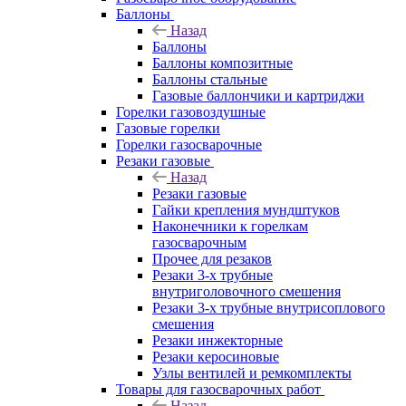
Баллоны
Назад
Баллоны
Баллоны композитные
Баллоны стальные
Газовые баллончики и картриджи
Горелки газовоздушные
Газовые горелки
Горелки газосварочные
Резаки газовые
Назад
Резаки газовые
Гайки крепления мундштуков
Наконечники к горелкам
газосварочным
Прочее для резаков
Резаки 3-х трубные
внутриголовочного смешения
Резаки 3-х трубные внутрисоплового
смешения
Резаки инжекторные
Резаки керосиновые
Узлы вентилей и ремкомплекты
Товары для газосварочных работ
Назад