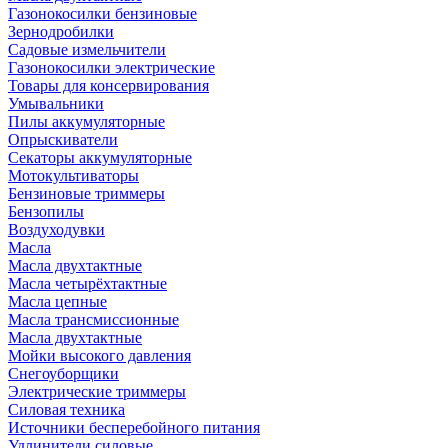
Газонокосилки бензиновые
Зернодробилки
Садовые измельчители
Газонокосилки электрические
Товары для консервирования
Умывальники
Пилы аккумуляторные
Опрыскиватели
Секаторы аккумуляторные
Мотокультиваторы
Бензиновые триммеры
Бензопилы
Воздуходувки
Масла
Масла двухтактные
Масла четырёхтактные
Масла цепные
Масла трансмиссионные
Масла двухтактные
Мойки высокого давления
Снегоуборщики
Электрические триммеры
Силовая техника
Источники бесперебойного питания
Удлинители силовые