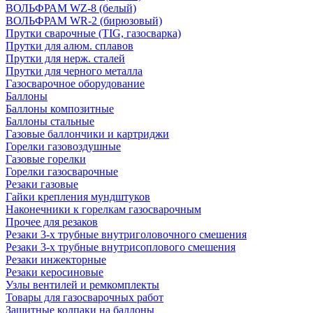
ВОЛЬФРАМ WZ-8 (белый)
ВОЛЬФРАМ WR-2 (бирюзовый)
Прутки сварочные (TIG, газосварка)
Прутки для алюм. сплавов
Прутки для нерж. сталей
Прутки для черного металла
Газосварочное оборудование
Баллоны
Баллоны композитные
Баллоны стальные
Газовые баллончики и картриджи
Горелки газовоздушные
Газовые горелки
Горелки газосварочные
Резаки газовые
Гайки крепления мундштуков
Наконечники к горелкам газосварочным
Прочее для резаков
Резаки 3-х трубные внутриголовочного смешения
Резаки 3-х трубные внутрисоплового смешения
Резаки инжекторные
Резаки керосиновые
Узлы вентилей и ремкомплекты
Товары для газосварочных работ
Защитные колпаки на баллоны