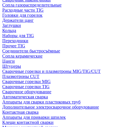
Сопла газораспределительные
Расходные части TIG
Головки для горелок
Держатели цанг
Заглушки
Кольца
Наборы для TIG
Переходники
Прочее TIG
Соединители быстросъёмные
Сопла керамические
Цанги
Штуцеры
Сварочные горелки и плазмотроны MIG/TIG/CUT
Плазмотроны CUT
Сварочные горелки MIG
Сварочные горелки TIG
Сварочное оборудование
Автоматическая сварка
Аппараты для сварки пластиковых труб
Дополнительное электросварочное оборудование
Контактная сварка
Аппараты для приварки шпилек
Клещи контактной сварки