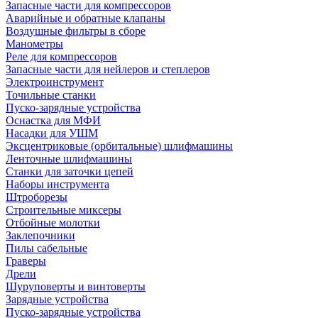
Запасные части для компрессоров
Аварийные и обратные клапаны
Воздушные фильтры в сборе
Манометры
Реле для компрессоров
Запасные части для нейлеров и степлеров
Электроинструмент
Точильные станки
Пуско-зарядные устройства
Оснастка для МФИ
Насадки для УШМ
Эксцентриковые (орбитальные) шлифмашины
Ленточные шлифмашины
Станки для заточки цепей
Наборы инструмента
Штроборезы
Строительные миксеры
Отбойные молотки
Заклепочники
Пилы сабельные
Граверы
Дрели
Шуруповерты и винтоверты
Зарядные устройства
Пуско-зарядные устройства