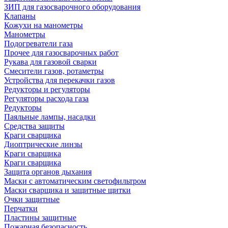
ЗИП для газосварочного оборудования
Клапаны
Кожухи на манометры
Манометры
Подогреватели газа
Прочее для газосварочных работ
Рукава для газовой сварки
Смесители газов, ротаметры
Устройства для перекачки газов
Редукторы и регуляторы
Регуляторы расхода газа
Редукторы
Паяльные лампы, насадки
Средства защиты
Краги сварщика
Диоптрические линзы
Краги сварщика
Краги сварщика
Защита органов дыхания
Маски с автоматическим светофильтром
Маски сварщика и защитные щитки
Очки защитные
Перчатки
Пластины защитные
Пожарная безопасность