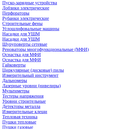
Пуско-зарядные устройства
Лобзики электрические
Перфораторы
Рубанки электрические
Строительные фены
Углошлифовальные машины
Насадки для УШМ
Насадки для УШМ
Шуруповерты сетевые
Реноваторы многофункциональные (МФИ)
Оснастка для МФИ
Оснастка для МФИ
Гайковерты
Циркулярные (дисковые) пилы
Измерительный инструмент
Дальномеры
Лазерные уровни (нивелиры)
Мультиметры
Тестеры напряжения
Уровни строительные
Детекторы металла
Измерительные клещи
Тепловая техника
Пушки тепловые
Пушки газовые