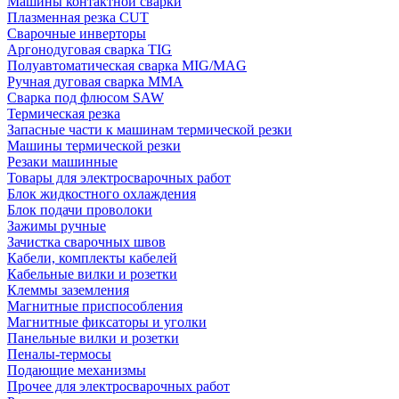
Машины контактной сварки
Плазменная резка CUT
Сварочные инверторы
Аргонодуговая сварка TIG
Полуавтоматическая сварка MIG/MAG
Ручная дуговая сварка MMA
Сварка под флюсом SAW
Термическая резка
Запасные части к машинам термической резки
Машины термической резки
Резаки машинные
Товары для электросварочных работ
Блок жидкостного охлаждения
Блок подачи проволоки
Зажимы ручные
Зачистка сварочных швов
Кабели, комплекты кабелей
Кабельные вилки и розетки
Клеммы заземления
Магнитные приспособления
Магнитные фиксаторы и уголки
Панельные вилки и розетки
Пеналы-термосы
Подающие механизмы
Прочее для электросварочных работ