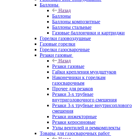
Баллоны
Назад
Баллоны
Баллоны композитные
Баллоны стальные
Газовые баллончики и картриджи
Горелки газовоздушные
Газовые горелки
Горелки газосварочные
Резаки газовые
Назад
Резаки газовые
Гайки крепления мундштуков
Наконечники к горелкам
газосварочным
Прочее для резаков
Резаки 3-х трубные
внутриголовочного смешения
Резаки 3-х трубные внутрисоплового
смешения
Резаки инжекторные
Резаки керосиновые
Узлы вентилей и ремкомплекты
Товары для газосварочных работ
Назад