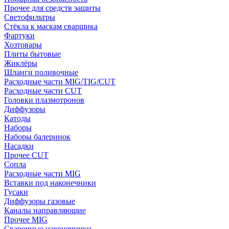
Прочее для средств защиты
Светофильтры
Стёкла к маскам сварщика
Фартуки
Хозтовары
Плиты бытовые
Жиклёры
Шланги поливочные
Расходные части MIG/TIG/CUT
Расходные части CUT
Головки плазмотронов
Диффузоры
Катоды
Наборы
Наборы балеринок
Насадки
Прочее CUT
Сопла
Расходные части MIG
Вставки под наконечники
Гусаки
Диффузоры газовые
Каналы направляющие
Прочее MIG
Сварочные наконечники