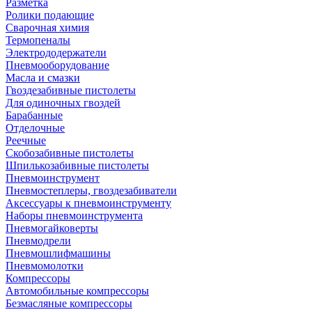
Разметка
Ролики подающие
Сварочная химия
Термопеналы
Электрододержатели
Пневмооборудование
Масла и смазки
Гвоздезабивные пистолеты
Для одиночных гвоздей
Барабанные
Отделочные
Реечные
Скобозабивные пистолеты
Шпилькозабивные пистолеты
Пневмоинструмент
Пневмостеплеры, гвоздезабиватели
Аксессуары к пневмоинструменту
Наборы пневмоинструмента
Пневмогайковерты
Пневмодрели
Пневмошлифмашины
Пневмомолотки
Компрессоры
Автомобильные компрессоры
Безмасляные компрессоры