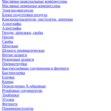
Масляные коаксиальные компрессоры
Масляные ременные компрессоры
Электродвигатели
Блоки подготовки воздуха
Краскораспылители, пистолеты, хопперы
Аэрографы
Аэрографы
Гвозди, шпильки, скобы
Гвозди
Скобы
Шпильки
Шланги пневматические
Витые шланги
Резиновые шланги
Пневмотрубки
Быстросъемные соединения и фитинги
Быстросъемы
Елочки
Краны
Переходники Х-образные
Резьбовые соединители
Тройники
Уголки
Фитинги
Пневмопистолеты