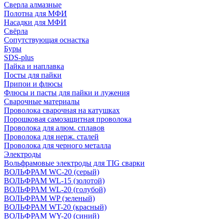
Сверла алмазные
Полотна для МФИ
Насадки для МФИ
Свёрла
Сопутствующая оснастка
Буры
SDS-plus
Пайка и наплавка
Посты для пайки
Припои и флюсы
Флюсы и пасты для пайки и лужения
Сварочные материалы
Проволока сварочная на катушках
Порошковая самозащитная проволока
Проволока для алюм. сплавов
Проволока для нерж. сталей
Проволока для черного металла
Электроды
Вольфрамовые электроды для TIG сварки
ВОЛЬФРАМ WC-20 (серый)
ВОЛЬФРАМ WL-15 (золотой)
ВОЛЬФРАМ WL-20 (голубой)
ВОЛЬФРАМ WP (зеленый)
ВОЛЬФРАМ WT-20 (красный)
ВОЛЬФРАМ WY-20 (синий)