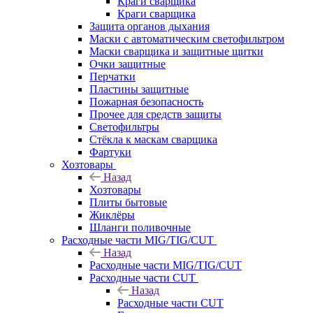
Краги сварщика
Краги сварщика
Защита органов дыхания
Маски с автоматическим светофильтром
Маски сварщика и защитные щитки
Очки защитные
Перчатки
Пластины защитные
Пожарная безопасность
Прочее для средств защиты
Светофильтры
Стёкла к маскам сварщика
Фартуки
Хозтовары
Назад
Хозтовары
Плиты бытовые
Жиклёры
Шланги поливочные
Расходные части MIG/TIG/CUT
Назад
Расходные части MIG/TIG/CUT
Расходные части CUT
Назад
Расходные части CUT