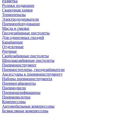
Разметка
Ролики подающие
Сварочная химия
Термопеналы
Электрододержатели
Пневмооборудование
Масла и смазки
Гвоздезабивные пистолеты
Для одиночных гвоздей
Барабанные
Отделочные
Реечные
Скобозабивные пистолеты
Шпилькозабивные пистолеты
Пневмоинструмент
Пневмостеплеры, гвоздезабиватели
Аксессуары к пневмоинструменту
Наборы пневмоинструмента
Пневмогайковерты
Пневмодрели
Пневмошлифмашины
Пневмомолотки
Компрессоры
Автомобильные компрессоры
Безмасляные компрессоры