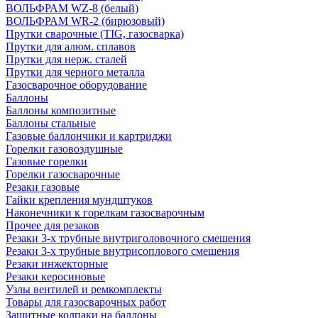
ВОЛЬФРАМ WZ-8 (белый)
ВОЛЬФРАМ WR-2 (бирюзовый)
Прутки сварочные (TIG, газосварка)
Прутки для алюм. сплавов
Прутки для нерж. сталей
Прутки для черного металла
Газосварочное оборудование
Баллоны
Баллоны композитные
Баллоны стальные
Газовые баллончики и картриджи
Горелки газовоздушные
Газовые горелки
Горелки газосварочные
Резаки газовые
Гайки крепления мундштуков
Наконечники к горелкам газосварочным
Прочее для резаков
Резаки 3-х трубные внутриголовочного смешения
Резаки 3-х трубные внутрисоплового смешения
Резаки инжекторные
Резаки керосиновые
Узлы вентилей и ремкомплекты
Товары для газосварочных работ
Защитные колпаки на баллоны