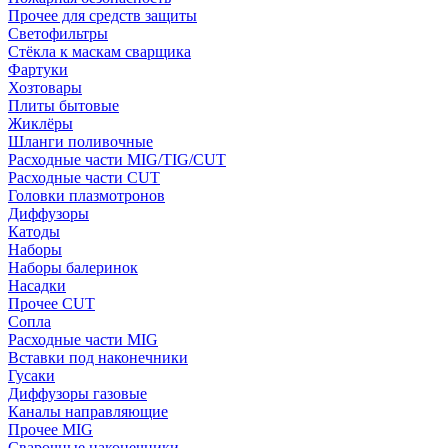
Прочее для средств защиты
Светофильтры
Стёкла к маскам сварщика
Фартуки
Хозтовары
Плиты бытовые
Жиклёры
Шланги поливочные
Расходные части MIG/TIG/CUT
Расходные части CUT
Головки плазмотронов
Диффузоры
Катоды
Наборы
Наборы балеринок
Насадки
Прочее CUT
Сопла
Расходные части MIG
Вставки под наконечники
Гусаки
Диффузоры газовые
Каналы направляющие
Прочее MIG
Сварочные наконечники