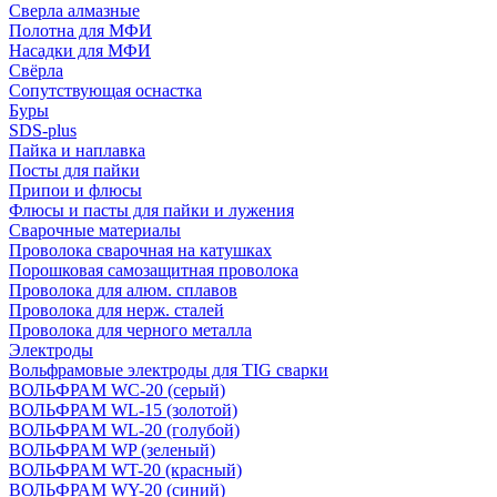
Сверла алмазные
Полотна для МФИ
Насадки для МФИ
Свёрла
Сопутствующая оснастка
Буры
SDS-plus
Пайка и наплавка
Посты для пайки
Припои и флюсы
Флюсы и пасты для пайки и лужения
Сварочные материалы
Проволока сварочная на катушках
Порошковая самозащитная проволока
Проволока для алюм. сплавов
Проволока для нерж. сталей
Проволока для черного металла
Электроды
Вольфрамовые электроды для TIG сварки
ВОЛЬФРАМ WC-20 (серый)
ВОЛЬФРАМ WL-15 (золотой)
ВОЛЬФРАМ WL-20 (голубой)
ВОЛЬФРАМ WP (зеленый)
ВОЛЬФРАМ WT-20 (красный)
ВОЛЬФРАМ WY-20 (синий)