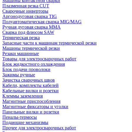
Машины контактной сварки
Плазменная резка CUT
Сварочные инверторы
Аргонодуговая сварка TIG
Полуавтоматическая сварка MIG/MAG
Ручная дуговая сварка MMA
Сварка под флюсом SAW
Термическая резка
Запасные части к машинам термической резки
Машины термической резки
Резаки машинные
Товары для электросварочных работ
Блок жидкостного охлаждения
Блок подачи проволоки
Зажимы ручные
Зачистка сварочных швов
Кабели, комплекты кабелей
Кабельные вилки и розетки
Клеммы заземления
Магнитные приспособления
Магнитные фиксаторы и уголки
Панельные вилки и розетки
Пеналы-термосы
Подающие механизмы
Прочее для электросварочных работ