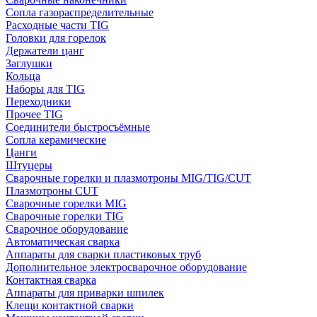
Сопла газораспределительные
Расходные части TIG
Головки для горелок
Держатели цанг
Заглушки
Кольца
Наборы для TIG
Переходники
Прочее TIG
Соединители быстросъёмные
Сопла керамические
Цанги
Штуцеры
Сварочные горелки и плазмотроны MIG/TIG/CUT
Плазмотроны CUT
Сварочные горелки MIG
Сварочные горелки TIG
Сварочное оборудование
Автоматическая сварка
Аппараты для сварки пластиковых труб
Дополнительное электросварочное оборудование
Контактная сварка
Аппараты для приварки шпилек
Клещи контактной сварки