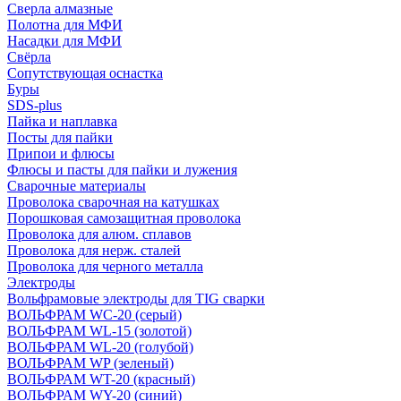
Сверла алмазные
Полотна для МФИ
Насадки для МФИ
Свёрла
Сопутствующая оснастка
Буры
SDS-plus
Пайка и наплавка
Посты для пайки
Припои и флюсы
Флюсы и пасты для пайки и лужения
Сварочные материалы
Проволока сварочная на катушках
Порошковая самозащитная проволока
Проволока для алюм. сплавов
Проволока для нерж. сталей
Проволока для черного металла
Электроды
Вольфрамовые электроды для TIG сварки
ВОЛЬФРАМ WC-20 (серый)
ВОЛЬФРАМ WL-15 (золотой)
ВОЛЬФРАМ WL-20 (голубой)
ВОЛЬФРАМ WP (зеленый)
ВОЛЬФРАМ WT-20 (красный)
ВОЛЬФРАМ WY-20 (синий)