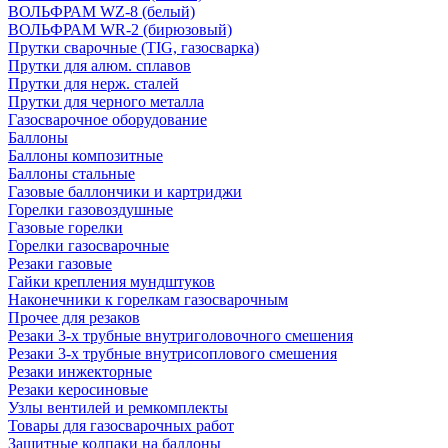
ВОЛЬФРАМ WZ-8 (белый)
ВОЛЬФРАМ WR-2 (бирюзовый)
Прутки сварочные (TIG, газосварка)
Прутки для алюм. сплавов
Прутки для нерж. сталей
Прутки для черного металла
Газосварочное оборудование
Баллоны
Баллоны композитные
Баллоны стальные
Газовые баллончики и картриджи
Горелки газовоздушные
Газовые горелки
Горелки газосварочные
Резаки газовые
Гайки крепления мундштуков
Наконечники к горелкам газосварочным
Прочее для резаков
Резаки 3-х трубные внутриголовочного смешения
Резаки 3-х трубные внутрисоплового смешения
Резаки инжекторные
Резаки керосиновые
Узлы вентилей и ремкомплекты
Товары для газосварочных работ
Защитные колпаки на баллоны