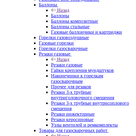
Баллоны
Назад
Баллоны
Баллоны композитные
Баллоны стальные
Газовые баллончики и картриджи
Горелки газовоздушные
Газовые горелки
Горелки газосварочные
Резаки газовые
Назад
Резаки газовые
Гайки крепления мундштуков
Наконечники к горелкам
газосварочным
Прочее для резаков
Резаки 3-х трубные
внутриголовочного смешения
Резаки 3-х трубные внутрисоплового
смешения
Резаки инжекторные
Резаки керосиновые
Узлы вентилей и ремкомплекты
Товары для газосварочных работ
Назад