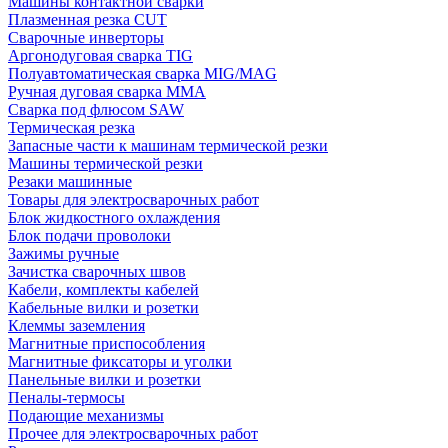
Машины контактной сварки
Плазменная резка CUT
Сварочные инверторы
Аргонодуговая сварка TIG
Полуавтоматическая сварка MIG/MAG
Ручная дуговая сварка MMA
Сварка под флюсом SAW
Термическая резка
Запасные части к машинам термической резки
Машины термической резки
Резаки машинные
Товары для электросварочных работ
Блок жидкостного охлаждения
Блок подачи проволоки
Зажимы ручные
Зачистка сварочных швов
Кабели, комплекты кабелей
Кабельные вилки и розетки
Клеммы заземления
Магнитные приспособления
Магнитные фиксаторы и уголки
Панельные вилки и розетки
Пеналы-термосы
Подающие механизмы
Прочее для электросварочных работ