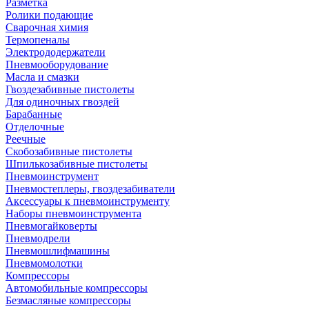
Разметка
Ролики подающие
Сварочная химия
Термопеналы
Электрододержатели
Пневмооборудование
Масла и смазки
Гвоздезабивные пистолеты
Для одиночных гвоздей
Барабанные
Отделочные
Реечные
Скобозабивные пистолеты
Шпилькозабивные пистолеты
Пневмоинструмент
Пневмостеплеры, гвоздезабиватели
Аксессуары к пневмоинструменту
Наборы пневмоинструмента
Пневмогайковерты
Пневмодрели
Пневмошлифмашины
Пневмомолотки
Компрессоры
Автомобильные компрессоры
Безмасляные компрессоры