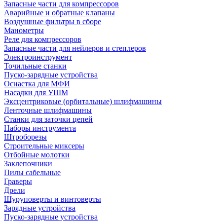
Запасные части для компрессоров
Аварийные и обратные клапаны
Воздушные фильтры в сборе
Манометры
Реле для компрессоров
Запасные части для нейлеров и степлеров
Электроинструмент
Точильные станки
Пуско-зарядные устройства
Оснастка для МФИ
Насадки для УШМ
Эксцентриковые (орбитальные) шлифмашины
Ленточные шлифмашины
Станки для заточки цепей
Наборы инструмента
Штроборезы
Строительные миксеры
Отбойные молотки
Заклепочники
Пилы сабельные
Граверы
Дрели
Шуруповерты и винтоверты
Зарядные устройства
Пуско-зарядные устройства