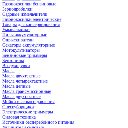
Газонокосилки бензиновые
Зернодробилки
Садовые измельчители
Газонокосилки электрические
Товары для консервирования
Умывальники
Пилы аккумуляторные
Опрыскиватели
Секаторы аккумуляторные
Мотокультиваторы
Бензиновые триммеры
Бензопилы
Воздуходувки
Масла
Масла двухтактные
Масла четырёхтактные
Масла цепные
Масла трансмиссионные
Масла двухтактные
Мойки высокого давления
Снегоуборщики
Электрические триммеры
Силовая техника
Источники бесперебойного питания
Удлинители силовые