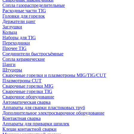
Сопла газораспределительные
Расходные части TIG
Головки для горелок
Держатели цанг
Заглушки
Кольца
Наборы для TIG
Переходники
Прочее TIG
Соединители быстросъёмные
Сопла керамические
Цанги
Штуцеры
Сварочные горелки и плазмотроны MIG/TIG/CUT
Плазмотроны CUT
Сварочные горелки MIG
Сварочные горелки TIG
Сварочное оборудование
Автоматическая сварка
Аппараты для сварки пластиковых труб
Дополнительное электросварочное оборудование
Контактная сварка
Аппараты для приварки шпилек
Клещи контактной сварки