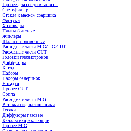
Прочее для средств защиты
Светофильтры
Стёкла к маскам сварщика
Фартуки
Хозтовары
Плиты бытовые
Жиклёры
Шланги поливочные
Расходные части MIG/TIG/CUT
Расходные части CUT
Головки плазмотронов
Диффузоры
Катоды
Наборы
Наборы балеринок
Насадки
Прочее CUT
Сопла
Расходные части MIG
Вставки под наконечники
Гусаки
Диффузоры газовые
Каналы направляющие
Прочее MIG
Сварочные наконечники