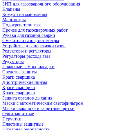
ЗИП для газосварочного оборудования
Клапаны
Кожухи на манометры
Манометры
Подогреватели газа
Прочее для газосварочных работ
Рукава для газовой сварки
Смесители газов, ротаметры
Устройства для перекачки газов
Редукторы и регуляторы
Регуляторы расхода газа
Редукторы
Паяльные лампы, насадки
Средства защиты
Краги сварщика
Диоптрические линзы
Краги сварщика
Краги сварщика
Защита органов дыхания
Маски с автоматическим светофильтром
Маски сварщика и защитные щитки
Очки защитные
Перчатки
Пластины защитные
Пожарная безопасность