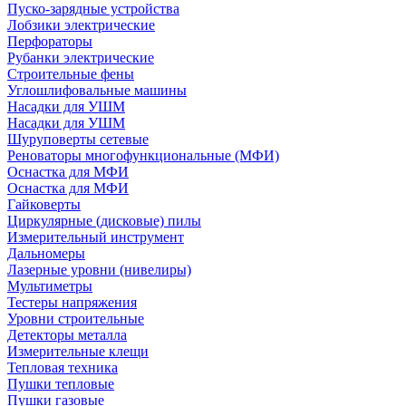
Пуско-зарядные устройства
Лобзики электрические
Перфораторы
Рубанки электрические
Строительные фены
Углошлифовальные машины
Насадки для УШМ
Насадки для УШМ
Шуруповерты сетевые
Реноваторы многофункциональные (МФИ)
Оснастка для МФИ
Оснастка для МФИ
Гайковерты
Циркулярные (дисковые) пилы
Измерительный инструмент
Дальномеры
Лазерные уровни (нивелиры)
Мультиметры
Тестеры напряжения
Уровни строительные
Детекторы металла
Измерительные клещи
Тепловая техника
Пушки тепловые
Пушки газовые