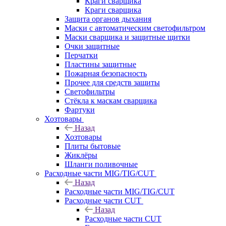
Краги сварщика
Краги сварщика
Защита органов дыхания
Маски с автоматическим светофильтром
Маски сварщика и защитные щитки
Очки защитные
Перчатки
Пластины защитные
Пожарная безопасность
Прочее для средств защиты
Светофильтры
Стёкла к маскам сварщика
Фартуки
Хозтовары
Назад
Хозтовары
Плиты бытовые
Жиклёры
Шланги поливочные
Расходные части MIG/TIG/CUT
Назад
Расходные части MIG/TIG/CUT
Расходные части CUT
Назад
Расходные части CUT