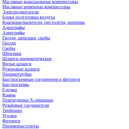
Масляные коаксиальные компрессоры
Масляные ременные компрессоры
Электродвигатели
Блоки подготовки воздуха
Краскораспылители, пистолеты, хопперы
Аэрографы
Аэрографы
Гвозди, шпильки, скобы
Гвозди
Скобы
Шпильки
Шланги пневматические
Витые шланги
Резиновые шланги
Пневмотрубки
Быстросъемные соединения и фитинги
Быстросъемы
Елочки
Краны
Переходники Х-образные
Резьбовые соединители
Тройники
Уголки
Фитинги
Пневмопистолеты