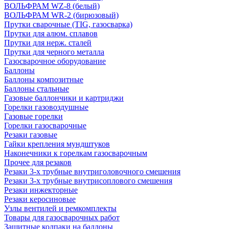
ВОЛЬФРАМ WZ-8 (белый)
ВОЛЬФРАМ WR-2 (бирюзовый)
Прутки сварочные (TIG, газосварка)
Прутки для алюм. сплавов
Прутки для нерж. сталей
Прутки для черного металла
Газосварочное оборудование
Баллоны
Баллоны композитные
Баллоны стальные
Газовые баллончики и картриджи
Горелки газовоздушные
Газовые горелки
Горелки газосварочные
Резаки газовые
Гайки крепления мундштуков
Наконечники к горелкам газосварочным
Прочее для резаков
Резаки 3-х трубные внутриголовочного смешения
Резаки 3-х трубные внутрисоплового смешения
Резаки инжекторные
Резаки керосиновые
Узлы вентилей и ремкомплекты
Товары для газосварочных работ
Защитные колпаки на баллоны