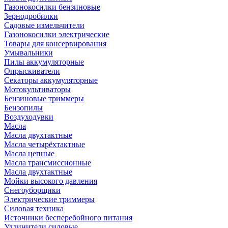
Газонокосилки бензиновые
Зернодробилки
Садовые измельчители
Газонокосилки электрические
Товары для консервирования
Умывальники
Пилы аккумуляторные
Опрыскиватели
Секаторы аккумуляторные
Мотокультиваторы
Бензиновые триммеры
Бензопилы
Воздуходувки
Масла
Масла двухтактные
Масла четырёхтактные
Масла цепные
Масла трансмиссионные
Масла двухтактные
Мойки высокого давления
Снегоуборщики
Электрические триммеры
Силовая техника
Источники бесперебойного питания
Удлинители силовые