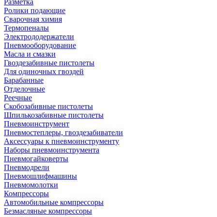
Разметка
Ролики подающие
Сварочная химия
Термопеналы
Электрододержатели
Пневмооборудование
Масла и смазки
Гвоздезабивные пистолеты
Для одиночных гвоздей
Барабанные
Отделочные
Реечные
Скобозабивные пистолеты
Шпилькозабивные пистолеты
Пневмоинструмент
Пневмостеплеры, гвоздезабиватели
Аксессуары к пневмоинструменту
Наборы пневмоинструмента
Пневмогайковерты
Пневмодрели
Пневмошлифмашины
Пневмомолотки
Компрессоры
Автомобильные компрессоры
Безмасляные компрессоры