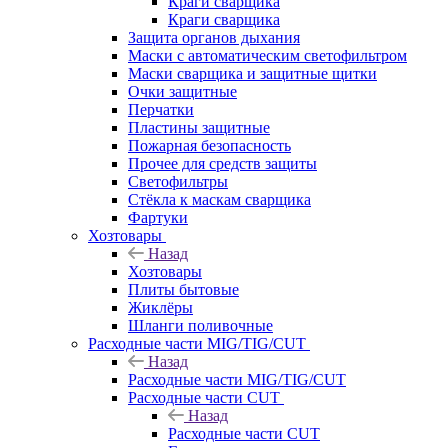
Краги сварщика
Краги сварщика
Защита органов дыхания
Маски с автоматическим светофильтром
Маски сварщика и защитные щитки
Очки защитные
Перчатки
Пластины защитные
Пожарная безопасность
Прочее для средств защиты
Светофильтры
Стёкла к маскам сварщика
Фартуки
Хозтовары
Назад
Хозтовары
Плиты бытовые
Жиклёры
Шланги поливочные
Расходные части MIG/TIG/CUT
Назад
Расходные части MIG/TIG/CUT
Расходные части CUT
Назад
Расходные части CUT