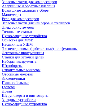
Запасные части для компрессоров
Аварийные и обратные клапаны
Воздушные фильтры в сборе
Манометры
Реле для компрессоров
Запасные части для нейлеров и степлеров
Электроинструмент
Точильные станки
Пуско-зарядные устройства
Оснастка для МФИ
Насадки для УШМ
Эксцентриковые (орбитальные) шлифмашины
Ленточные шлифмашины
Станки для заточки цепей
Наборы инструмента
Штроборезы
Строительные миксеры
Отбойные молотки
Заклепочники
Пилы сабельные
Граверы
Дрели
Шуруповерты и винтоверты
Зарядные устройства
Пуско-зарядные устройства