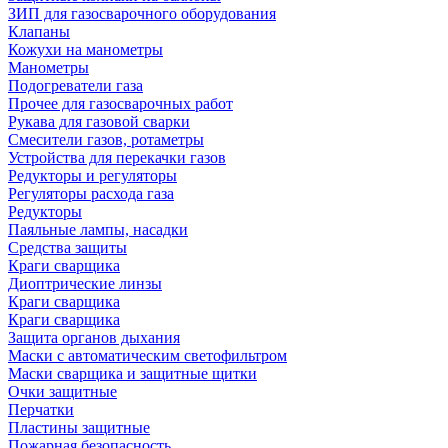
ЗИП для газосварочного оборудования
Клапаны
Кожухи на манометры
Манометры
Подогреватели газа
Прочее для газосварочных работ
Рукава для газовой сварки
Смесители газов, ротаметры
Устройства для перекачки газов
Редукторы и регуляторы
Регуляторы расхода газа
Редукторы
Паяльные лампы, насадки
Средства защиты
Краги сварщика
Диоптрические линзы
Краги сварщика
Краги сварщика
Защита органов дыхания
Маски с автоматическим светофильтром
Маски сварщика и защитные щитки
Очки защитные
Перчатки
Пластины защитные
Пожарная безопасность