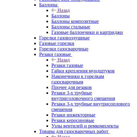
Баллоны
Назад
Баллоны
Баллоны композитные
Баллоны стальные
Газовые баллончики и картриджи
Горелки газовоздушные
Газовые горелки
Горелки газосварочные
Резаки газовые
Назад
Резаки газовые
Гайки крепления мундштуков
Наконечники к горелкам
газосварочным
Прочее для резаков
Резаки 3-х трубные
внутриголовочного смешения
Резаки 3-х трубные внутрисоплового
смешения
Резаки инжекторные
Резаки керосиновые
Узлы вентилей и ремкомплекты
Товары для газосварочных работ
Назад