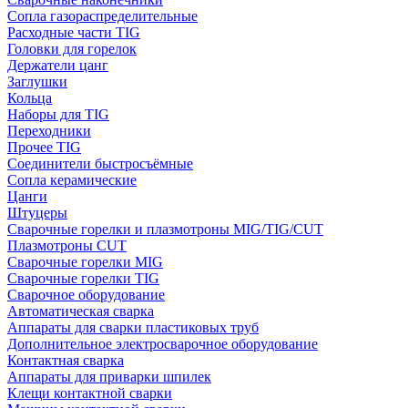
Сопла газораспределительные
Расходные части TIG
Головки для горелок
Держатели цанг
Заглушки
Кольца
Наборы для TIG
Переходники
Прочее TIG
Соединители быстросъёмные
Сопла керамические
Цанги
Штуцеры
Сварочные горелки и плазмотроны MIG/TIG/CUT
Плазмотроны CUT
Сварочные горелки MIG
Сварочные горелки TIG
Сварочное оборудование
Автоматическая сварка
Аппараты для сварки пластиковых труб
Дополнительное электросварочное оборудование
Контактная сварка
Аппараты для приварки шпилек
Клещи контактной сварки