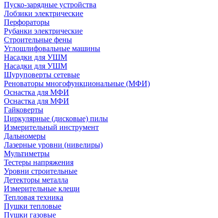
Пуско-зарядные устройства
Лобзики электрические
Перфораторы
Рубанки электрические
Строительные фены
Углошлифовальные машины
Насадки для УШМ
Насадки для УШМ
Шуруповерты сетевые
Реноваторы многофункциональные (МФИ)
Оснастка для МФИ
Оснастка для МФИ
Гайковерты
Циркулярные (дисковые) пилы
Измерительный инструмент
Дальномеры
Лазерные уровни (нивелиры)
Мультиметры
Тестеры напряжения
Уровни строительные
Детекторы металла
Измерительные клещи
Тепловая техника
Пушки тепловые
Пушки газовые