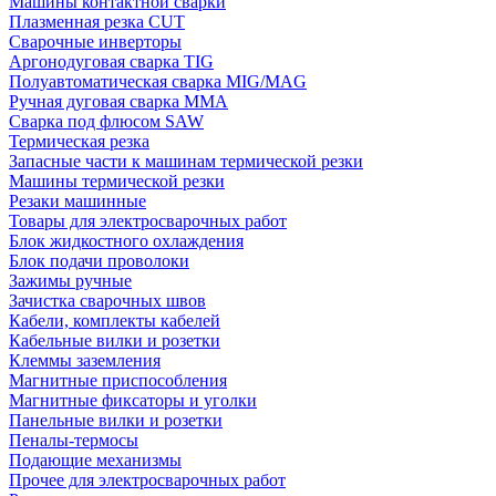
Машины контактной сварки
Плазменная резка CUT
Сварочные инверторы
Аргонодуговая сварка TIG
Полуавтоматическая сварка MIG/MAG
Ручная дуговая сварка MMA
Сварка под флюсом SAW
Термическая резка
Запасные части к машинам термической резки
Машины термической резки
Резаки машинные
Товары для электросварочных работ
Блок жидкостного охлаждения
Блок подачи проволоки
Зажимы ручные
Зачистка сварочных швов
Кабели, комплекты кабелей
Кабельные вилки и розетки
Клеммы заземления
Магнитные приспособления
Магнитные фиксаторы и уголки
Панельные вилки и розетки
Пеналы-термосы
Подающие механизмы
Прочее для электросварочных работ