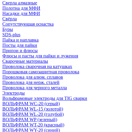
Сверла алмазные
Полотна для МФИ
Насадки для МФИ
Свёрла
Сопутствующая оснастка
Буры
SDS-plus
Пайка и наплавка
Посты для пайки
Припои и флюсы
Флюсы и пасты для пайки и лужения
Сварочные материалы
Проволока сварочная на катушках
Порошковая самозащитная проволока
Проволока для алюм. сплавов
Проволока для нерж. сталей
Проволока для черного металла
Электроды
Вольфрамовые электроды для TIG сварки
ВОЛЬФРАМ WC-20 (серый)
ВОЛЬФРАМ WL-15 (золотой)
ВОЛЬФРАМ WL-20 (голубой)
ВОЛЬФРАМ WP (зеленый)
ВОЛЬФРАМ WT-20 (красный)
ВОЛЬФРАМ WY-20 (синий)