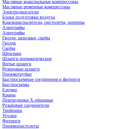
Масляные коаксиальные компрессоры
Масляные ременные компрессоры
Электродвигатели
Блоки подготовки воздуха
Краскораспылители, пистолеты, хопперы
Аэрографы
Аэрографы
Гвозди, шпильки, скобы
Гвозди
Скобы
Шпильки
Шланги пневматические
Витые шланги
Резиновые шланги
Пневмотрубки
Быстросъемные соединения и фитинги
Быстросъемы
Елочки
Краны
Переходники Х-образные
Резьбовые соединители
Тройники
Уголки
Фитинги
Пневмопистолеты