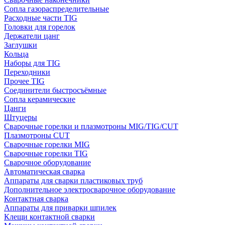
Сопла газораспределительные
Расходные части TIG
Головки для горелок
Держатели цанг
Заглушки
Кольца
Наборы для TIG
Переходники
Прочее TIG
Соединители быстросъёмные
Сопла керамические
Цанги
Штуцеры
Сварочные горелки и плазмотроны MIG/TIG/CUT
Плазмотроны CUT
Сварочные горелки MIG
Сварочные горелки TIG
Сварочное оборудование
Автоматическая сварка
Аппараты для сварки пластиковых труб
Дополнительное электросварочное оборудование
Контактная сварка
Аппараты для приварки шпилек
Клещи контактной сварки