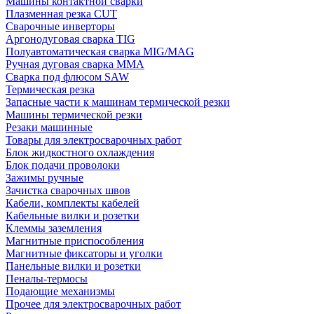
Машины контактной сварки
Плазменная резка CUT
Сварочные инверторы
Аргонодуговая сварка TIG
Полуавтоматическая сварка MIG/MAG
Ручная дуговая сварка MMA
Сварка под флюсом SAW
Термическая резка
Запасные части к машинам термической резки
Машины термической резки
Резаки машинные
Товары для электросварочных работ
Блок жидкостного охлаждения
Блок подачи проволоки
Зажимы ручные
Зачистка сварочных швов
Кабели, комплекты кабелей
Кабельные вилки и розетки
Клеммы заземления
Магнитные приспособления
Магнитные фиксаторы и уголки
Панельные вилки и розетки
Пеналы-термосы
Подающие механизмы
Прочее для электросварочных работ