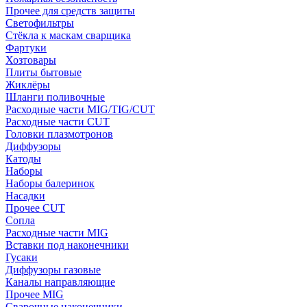
Прочее для средств защиты
Светофильтры
Стёкла к маскам сварщика
Фартуки
Хозтовары
Плиты бытовые
Жиклёры
Шланги поливочные
Расходные части MIG/TIG/CUT
Расходные части CUT
Головки плазмотронов
Диффузоры
Катоды
Наборы
Наборы балеринок
Насадки
Прочее CUT
Сопла
Расходные части MIG
Вставки под наконечники
Гусаки
Диффузоры газовые
Каналы направляющие
Прочее MIG
Сварочные наконечники