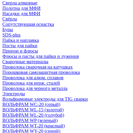
Сверла алмазные
Полотна для МФИ
Насадки для МФИ
Свёрла
Сопутствующая оснастка
Буры
SDS-plus
Пайка и наплавка
Посты для пайки
Припои и флюсы
Флюсы и пасты для пайки и лужения
Сварочные материалы
Проволока сварочная на катушках
Порошковая самозащитная проволока
Проволока для алюм. сплавов
Проволока для нерж. сталей
Проволока для черного металла
Электроды
Вольфрамовые электроды для TIG сварки
ВОЛЬФРАМ WC-20 (серый)
ВОЛЬФРАМ WL-15 (золотой)
ВОЛЬФРАМ WL-20 (голубой)
ВОЛЬФРАМ WP (зеленый)
ВОЛЬФРАМ WT-20 (красный)
ВОЛЬФРАМ WY-20 (синий)