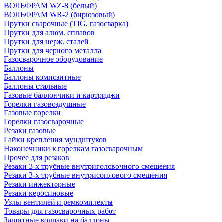
ВОЛЬФРАМ WZ-8 (белый)
ВОЛЬФРАМ WR-2 (бирюзовый)
Прутки сварочные (TIG, газосварка)
Прутки для алюм. сплавов
Прутки для нерж. сталей
Прутки для черного металла
Газосварочное оборудование
Баллоны
Баллоны композитные
Баллоны стальные
Газовые баллончики и картриджи
Горелки газовоздушные
Газовые горелки
Горелки газосварочные
Резаки газовые
Гайки крепления мундштуков
Наконечники к горелкам газосварочным
Прочее для резаков
Резаки 3-х трубные внутриголовочного смешения
Резаки 3-х трубные внутрисоплового смешения
Резаки инжекторные
Резаки керосиновые
Узлы вентилей и ремкомплекты
Товары для газосварочных работ
Защитные колпаки на баллоны