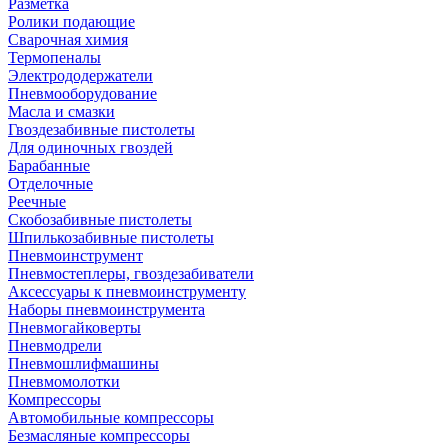
Разметка
Ролики подающие
Сварочная химия
Термопеналы
Электрододержатели
Пневмооборудование
Масла и смазки
Гвоздезабивные пистолеты
Для одиночных гвоздей
Барабанные
Отделочные
Реечные
Скобозабивные пистолеты
Шпилькозабивные пистолеты
Пневмоинструмент
Пневмостеплеры, гвоздезабиватели
Аксессуары к пневмоинструменту
Наборы пневмоинструмента
Пневмогайковерты
Пневмодрели
Пневмошлифмашины
Пневмомолотки
Компрессоры
Автомобильные компрессоры
Безмасляные компрессоры