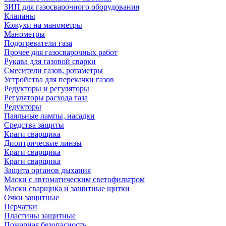
ЗИП для газосварочного оборудования
Клапаны
Кожухи на манометры
Манометры
Подогреватели газа
Прочее для газосварочных работ
Рукава для газовой сварки
Смесители газов, ротаметры
Устройства для перекачки газов
Редукторы и регуляторы
Регуляторы расхода газа
Редукторы
Паяльные лампы, насадки
Средства защиты
Краги сварщика
Диоптрические линзы
Краги сварщика
Краги сварщика
Защита органов дыхания
Маски с автоматическим светофильтром
Маски сварщика и защитные щитки
Очки защитные
Перчатки
Пластины защитные
Пожарная безопасность