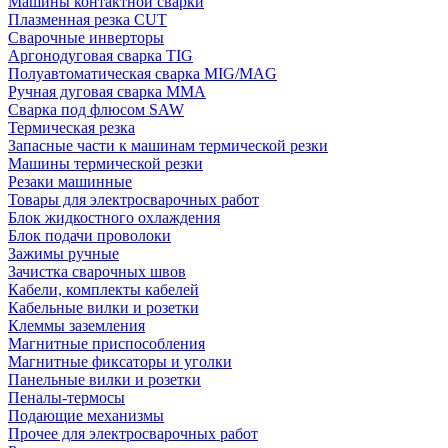
Машины контактной сварки
Плазменная резка CUT
Сварочные инверторы
Аргонодуговая сварка TIG
Полуавтоматическая сварка MIG/MAG
Ручная дуговая сварка MMA
Сварка под флюсом SAW
Термическая резка
Запасные части к машинам термической резки
Машины термической резки
Резаки машинные
Товары для электросварочных работ
Блок жидкостного охлаждения
Блок подачи проволоки
Зажимы ручные
Зачистка сварочных швов
Кабели, комплекты кабелей
Кабельные вилки и розетки
Клеммы заземления
Магнитные приспособления
Магнитные фиксаторы и уголки
Панельные вилки и розетки
Пеналы-термосы
Подающие механизмы
Прочее для электросварочных работ