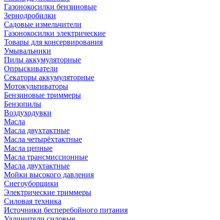
Газонокосилки бензиновые
Зернодробилки
Садовые измельчители
Газонокосилки электрические
Товары для консервирования
Умывальники
Пилы аккумуляторные
Опрыскиватели
Секаторы аккумуляторные
Мотокультиваторы
Бензиновые триммеры
Бензопилы
Воздуходувки
Масла
Масла двухтактные
Масла четырёхтактные
Масла цепные
Масла трансмиссионные
Масла двухтактные
Мойки высокого давления
Снегоуборщики
Электрические триммеры
Силовая техника
Источники бесперебойного питания
Удлинители силовые