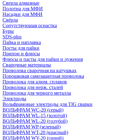
Сверла алмазные
Полотна для МФИ
Насадки для МФИ
Свёрла
Сопутствующая оснастка
Буры
SDS-plus
Пайка и наплавка
Посты для пайки
Припои и флюсы
Флюсы и пасты для пайки и лужения
Сварочные материалы
Проволока сварочная на катушках
Порошковая самозащитная проволока
Проволока для алюм. сплавов
Проволока для нерж. сталей
Проволока для черного металла
Электроды
Вольфрамовые электроды для TIG сварки
ВОЛЬФРАМ WC-20 (серый)
ВОЛЬФРАМ WL-15 (золотой)
ВОЛЬФРАМ WL-20 (голубой)
ВОЛЬФРАМ WP (зеленый)
ВОЛЬФРАМ WT-20 (красный)
ВОЛЬФРАМ WY-20 (синий)