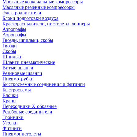
Масляные коаксиальные компрессоры
Масляные ременные компрессоры
Электродвигатели
Блоки подготовки воздуха
Краскораспылители, пистолеты, хопперы
Аэрографы
Аэрографы
Гвозди, шпильки, скобы
Гвозди
Скобы
Шпильки
Шланги пневматические
Витые шланги
Резиновые шланги
Пневмотрубки
Быстросъемные соединения и фитинги
Быстросъемы
Елочки
Краны
Переходники Х-образные
Резьбовые соединители
Тройники
Уголки
Фитинги
Пневмопистолеты