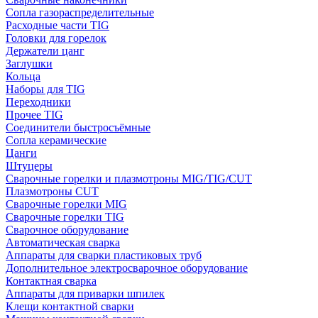
Сопла газораспределительные
Расходные части TIG
Головки для горелок
Держатели цанг
Заглушки
Кольца
Наборы для TIG
Переходники
Прочее TIG
Соединители быстросъёмные
Сопла керамические
Цанги
Штуцеры
Сварочные горелки и плазмотроны MIG/TIG/CUT
Плазмотроны CUT
Сварочные горелки MIG
Сварочные горелки TIG
Сварочное оборудование
Автоматическая сварка
Аппараты для сварки пластиковых труб
Дополнительное электросварочное оборудование
Контактная сварка
Аппараты для приварки шпилек
Клещи контактной сварки