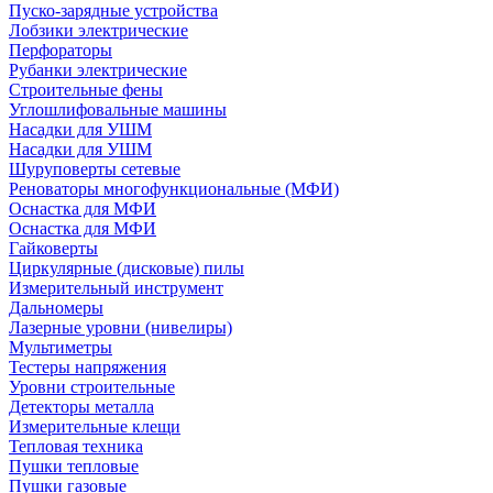
Пуско-зарядные устройства
Лобзики электрические
Перфораторы
Рубанки электрические
Строительные фены
Углошлифовальные машины
Насадки для УШМ
Насадки для УШМ
Шуруповерты сетевые
Реноваторы многофункциональные (МФИ)
Оснастка для МФИ
Оснастка для МФИ
Гайковерты
Циркулярные (дисковые) пилы
Измерительный инструмент
Дальномеры
Лазерные уровни (нивелиры)
Мультиметры
Тестеры напряжения
Уровни строительные
Детекторы металла
Измерительные клещи
Тепловая техника
Пушки тепловые
Пушки газовые