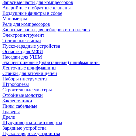
Запасные части для компрессоров
Аварийные и обратные клапаны
Воздушные фильтры в сборе
Манометры
Реле для компрессоров
Запасные части для нейлеров и степлеров
Электроинструмент
Точильные станки
Пуско-зарядные устройства
Оснастка для МФИ
Насадки для УШМ
Эксцентриковые (орбитальные) шлифмашины
Ленточные шлифмашины
Станки для заточки цепей
Наборы инструмента
Штроборезы
Строительные миксеры
Отбойные молотки
Заклепочники
Пилы сабельные
Граверы
Дрели
Шуруповерты и винтоверты
Зарядные устройства
Пуско-зарядные устройства