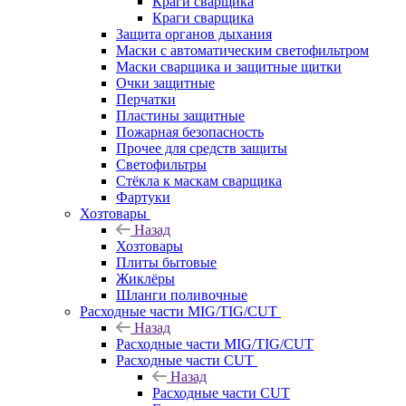
Краги сварщика
Краги сварщика
Защита органов дыхания
Маски с автоматическим светофильтром
Маски сварщика и защитные щитки
Очки защитные
Перчатки
Пластины защитные
Пожарная безопасность
Прочее для средств защиты
Светофильтры
Стёкла к маскам сварщика
Фартуки
Хозтовары
Назад
Хозтовары
Плиты бытовые
Жиклёры
Шланги поливочные
Расходные части MIG/TIG/CUT
Назад
Расходные части MIG/TIG/CUT
Расходные части CUT
Назад
Расходные части CUT