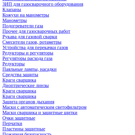
ЗИП для газосварочного оборудования
Клапаны
Кожухи на манометры
Манометры
Подогреватели газа
Прочее для газосварочных работ
Рукава для газовой сварки
Смесители газов, ротаметры
Устройства для перекачки газов
Редукторы и регуляторы
Регуляторы расхода газа
Редукторы
Паяльные лампы, насадки
Средства защиты
Краги сварщика
Диоптрические линзы
Краги сварщика
Краги сварщика
Защита органов дыхания
Маски с автоматическим светофильтром
Маски сварщика и защитные щитки
Очки защитные
Перчатки
Пластины защитные
Пожарная безопасность