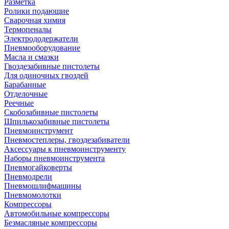
Разметка
Ролики подающие
Сварочная химия
Термопеналы
Электрододержатели
Пневмооборудование
Масла и смазки
Гвоздезабивные пистолеты
Для одиночных гвоздей
Барабанные
Отделочные
Реечные
Скобозабивные пистолеты
Шпилькозабивные пистолеты
Пневмоинструмент
Пневмостеплеры, гвоздезабиватели
Аксессуары к пневмоинструменту
Наборы пневмоинструмента
Пневмогайковерты
Пневмодрели
Пневмошлифмашины
Пневмомолотки
Компрессоры
Автомобильные компрессоры
Безмасляные компрессоры