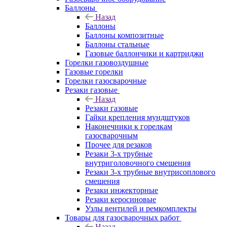
Баллоны
Назад
Баллоны
Баллоны композитные
Баллоны стальные
Газовые баллончики и картриджи
Горелки газовоздушные
Газовые горелки
Горелки газосварочные
Резаки газовые
Назад
Резаки газовые
Гайки крепления мундштуков
Наконечники к горелкам
газосварочным
Прочее для резаков
Резаки 3-х трубные
внутриголовочного смешения
Резаки 3-х трубные внутрисоплового
смешения
Резаки инжекторные
Резаки керосиновые
Узлы вентилей и ремкомплекты
Товары для газосварочных работ
Назад