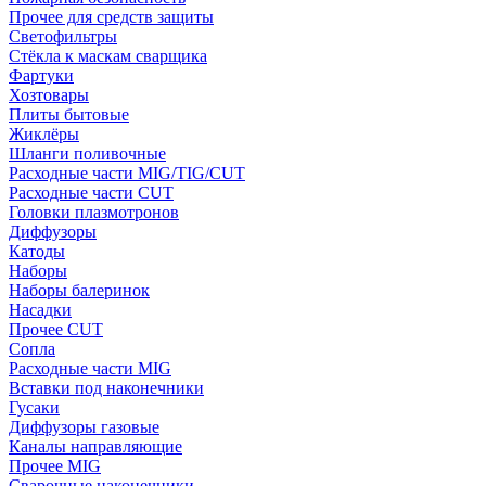
Прочее для средств защиты
Светофильтры
Стёкла к маскам сварщика
Фартуки
Хозтовары
Плиты бытовые
Жиклёры
Шланги поливочные
Расходные части MIG/TIG/CUT
Расходные части CUT
Головки плазмотронов
Диффузоры
Катоды
Наборы
Наборы балеринок
Насадки
Прочее CUT
Сопла
Расходные части MIG
Вставки под наконечники
Гусаки
Диффузоры газовые
Каналы направляющие
Прочее MIG
Сварочные наконечники