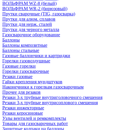
ВОЛЬФРАМ WZ-8 (белый)
ВОЛЬФРАМ WR-2 (бирюзовый)
Прутки сварочные (TIG, газосварка)
Прутки для алюм. сплавов
Прутки для нерж. сталей
Прутки для черного металла
Газосварочное оборудование
Баллоны
Баллоны композитные
Баллоны стальные
Газовые баллончики и картриджи
Горелки газовоздушные
Газовые горелки
Горелки газосварочные
Резаки газовые
Гайки крепления мундштуков
Наконечники к горелкам газосварочным
Прочее для резаков
Резаки 3-х трубные внутриголовочного смешения
Резаки 3-х трубные внутрисоплового смешения
Резаки инжекторные
Резаки керосиновые
Узлы вентилей и ремкомплекты
Товары для газосварочных работ
Защитные колпаки на баллоны