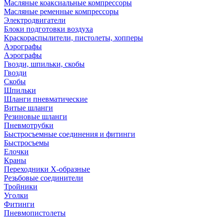
Масляные коаксиальные компрессоры
Масляные ременные компрессоры
Электродвигатели
Блоки подготовки воздуха
Краскораспылители, пистолеты, хопперы
Аэрографы
Аэрографы
Гвозди, шпильки, скобы
Гвозди
Скобы
Шпильки
Шланги пневматические
Витые шланги
Резиновые шланги
Пневмотрубки
Быстросъемные соединения и фитинги
Быстросъемы
Елочки
Краны
Переходники Х-образные
Резьбовые соединители
Тройники
Уголки
Фитинги
Пневмопистолеты