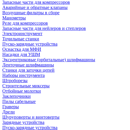
Запасные части для компрессоров
Аварийные и обратные клапаны
Воздушные фильтры в сборе
Манометры
Реле для компрессоров
Запасные части для нейлеров и степлеров
Электроинструмент
Точильные станки
Пуско-зарядные устройства
Оснастка для МФИ
Насадки для УШМ
Эксцентриковые (орбитальные) шлифмашины
Ленточные шлифмашины
Станки для заточки цепей
Наборы инструмента
Штроборезы
Строительные миксеры
Отбойные молотки
Заклепочники
Пилы сабельные
Граверы
Дрели
Шуруповерты и винтоверты
Зарядные устройства
Пуско-зарядные устройства