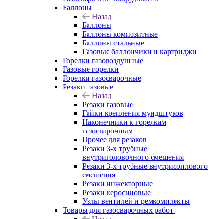
Баллоны
Назад
Баллоны
Баллоны композитные
Баллоны стальные
Газовые баллончики и картриджи
Горелки газовоздушные
Газовые горелки
Горелки газосварочные
Резаки газовые
Назад
Резаки газовые
Гайки крепления мундштуков
Наконечники к горелкам
газосварочным
Прочее для резаков
Резаки 3-х трубные
внутриголовочного смешения
Резаки 3-х трубные внутрисоплового
смешения
Резаки инжекторные
Резаки керосиновые
Узлы вентилей и ремкомплекты
Товары для газосварочных работ
Назад