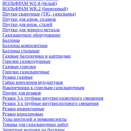
ВОЛЬФРАМ WZ-8 (белый)
ВОЛЬФРАМ WR-2 (бирюзовый)
Прутки сварочные (TIG, газосварка)
Прутки для алюм. сплавов
Прутки для нерж. сталей
Прутки для черного металла
Газосварочное оборудование
Баллоны
Баллоны композитные
Баллоны стальные
Газовые баллончики и картриджи
Горелки газовоздушные
Газовые горелки
Горелки газосварочные
Резаки газовые
Гайки крепления мундштуков
Наконечники к горелкам газосварочным
Прочее для резаков
Резаки 3-х трубные внутриголовочного смешения
Резаки 3-х трубные внутрисоплового смешения
Резаки инжекторные
Резаки керосиновые
Узлы вентилей и ремкомплекты
Товары для газосварочных работ
Защитные колпаки на баллоны