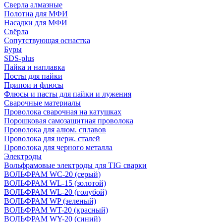
Сверла алмазные
Полотна для МФИ
Насадки для МФИ
Свёрла
Сопутствующая оснастка
Буры
SDS-plus
Пайка и наплавка
Посты для пайки
Припои и флюсы
Флюсы и пасты для пайки и лужения
Сварочные материалы
Проволока сварочная на катушках
Порошковая самозащитная проволока
Проволока для алюм. сплавов
Проволока для нерж. сталей
Проволока для черного металла
Электроды
Вольфрамовые электроды для TIG сварки
ВОЛЬФРАМ WC-20 (серый)
ВОЛЬФРАМ WL-15 (золотой)
ВОЛЬФРАМ WL-20 (голубой)
ВОЛЬФРАМ WP (зеленый)
ВОЛЬФРАМ WT-20 (красный)
ВОЛЬФРАМ WY-20 (синий)