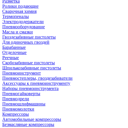
Разметка
Ролики подающие
Сварочная химия
Термопеналы
Электрододержатели
Пневмооборудование
Масла и смазки
Гвоздезабивные пистолеты
Для одиночных гвоздей
Барабанные
Отделочные
Реечные
Скобозабивные пистолеты
Шпилькозабивные пистолеты
Пневмоинструмент
Пневмостеплеры, гвоздезабиватели
Аксессуары к пневмоинструменту
Наборы пневмоинструмента
Пневмогайковерты
Пневмодрели
Пневмошлифмашины
Пневмомолотки
Компрессоры
Автомобильные компрессоры
Безмасляные компрессоры