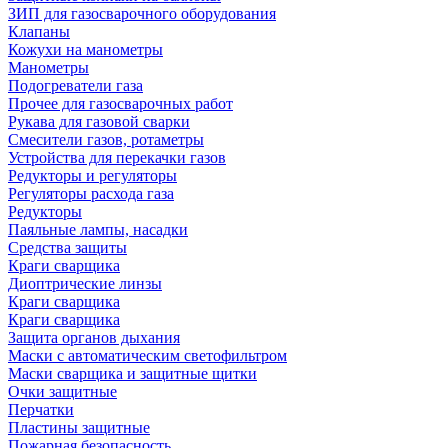
ЗИП для газосварочного оборудования
Клапаны
Кожухи на манометры
Манометры
Подогреватели газа
Прочее для газосварочных работ
Рукава для газовой сварки
Смесители газов, ротаметры
Устройства для перекачки газов
Редукторы и регуляторы
Регуляторы расхода газа
Редукторы
Паяльные лампы, насадки
Средства защиты
Краги сварщика
Диоптрические линзы
Краги сварщика
Краги сварщика
Защита органов дыхания
Маски с автоматическим светофильтром
Маски сварщика и защитные щитки
Очки защитные
Перчатки
Пластины защитные
Пожарная безопасность