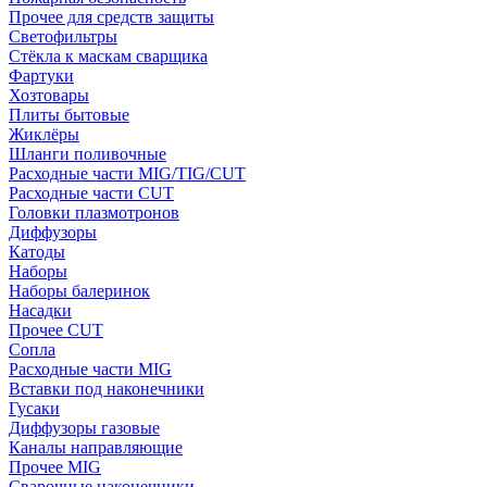
Прочее для средств защиты
Светофильтры
Стёкла к маскам сварщика
Фартуки
Хозтовары
Плиты бытовые
Жиклёры
Шланги поливочные
Расходные части MIG/TIG/CUT
Расходные части CUT
Головки плазмотронов
Диффузоры
Катоды
Наборы
Наборы балеринок
Насадки
Прочее CUT
Сопла
Расходные части MIG
Вставки под наконечники
Гусаки
Диффузоры газовые
Каналы направляющие
Прочее MIG
Сварочные наконечники