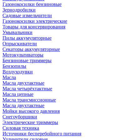
Газонокосилки бензиновые
Зернодробилки
Садовые измельчители
Газонокосилки электрические
Товары для консервирования
Умывальники
Пилы аккумуляторные
Опрыскиватели
Секаторы аккумуляторные
Мотокультиваторы
Бензиновые триммеры
Бензопилы
Воздуходувки
Масла
Масла двухтактные
Масла четырёхтактные
Масла цепные
Масла трансмиссионные
Масла двухтактные
Мойки высокого давления
Снегоуборщики
Электрические триммеры
Силовая техника
Источники бесперебойного питания
Удлинители силовые