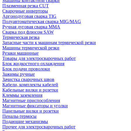
Машины контактной сварки
Плазменная резка CUT
Сварочные инверторы
Аргонодуговая сварка TIG
Полуавтоматическая сварка MIG/MAG
Ручная дуговая сварка MMA
Сварка под флюсом SAW
Термическая резка
Запасные части к машинам термической резки
Машины термической резки
Резаки машинные
Товары для электросварочных работ
Блок жидкостного охлаждения
Блок подачи проволоки
Зажимы ручные
Зачистка сварочных швов
Кабели, комплекты кабелей
Кабельные вилки и розетки
Клеммы заземления
Магнитные приспособления
Магнитные фиксаторы и уголки
Панельные вилки и розетки
Пеналы-термосы
Подающие механизмы
Прочее для электросварочных работ