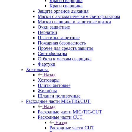
Краги сварщика
Краги сварщика
Защита органов дыхания
Маски с автоматическим светофильтром
Маски сварщика и защитные щитки
Очки защитные
Перчатки
Пластины защитные
Пожарная безопасность
Прочее для средств защиты
Светофильтры
Стёкла к маскам сварщика
Фартуки
Хозтовары
Назад
Хозтовары
Плиты бытовые
Жиклёры
Шланги поливочные
Расходные части MIG/TIG/CUT
Назад
Расходные части MIG/TIG/CUT
Расходные части CUT
Назад
Расходные части CUT