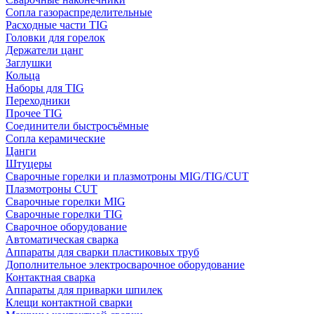
Сопла газораспределительные
Расходные части TIG
Головки для горелок
Держатели цанг
Заглушки
Кольца
Наборы для TIG
Переходники
Прочее TIG
Соединители быстросъёмные
Сопла керамические
Цанги
Штуцеры
Сварочные горелки и плазмотроны MIG/TIG/CUT
Плазмотроны CUT
Сварочные горелки MIG
Сварочные горелки TIG
Сварочное оборудование
Автоматическая сварка
Аппараты для сварки пластиковых труб
Дополнительное электросварочное оборудование
Контактная сварка
Аппараты для приварки шпилек
Клещи контактной сварки