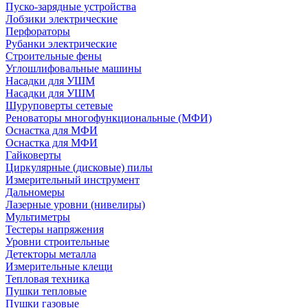
Пуско-зарядные устройства
Лобзики электрические
Перфораторы
Рубанки электрические
Строительные фены
Углошлифовальные машины
Насадки для УШМ
Насадки для УШМ
Шуруповерты сетевые
Реноваторы многофункциональные (МФИ)
Оснастка для МФИ
Оснастка для МФИ
Гайковерты
Циркулярные (дисковые) пилы
Измерительный инструмент
Дальномеры
Лазерные уровни (нивелиры)
Мультиметры
Тестеры напряжения
Уровни строительные
Детекторы металла
Измерительные клещи
Тепловая техника
Пушки тепловые
Пушки газовые