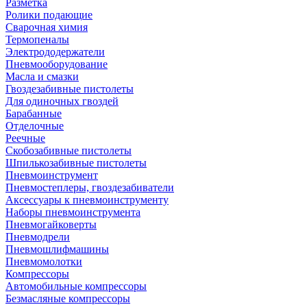
Разметка
Ролики подающие
Сварочная химия
Термопеналы
Электрододержатели
Пневмооборудование
Масла и смазки
Гвоздезабивные пистолеты
Для одиночных гвоздей
Барабанные
Отделочные
Реечные
Скобозабивные пистолеты
Шпилькозабивные пистолеты
Пневмоинструмент
Пневмостеплеры, гвоздезабиватели
Аксессуары к пневмоинструменту
Наборы пневмоинструмента
Пневмогайковерты
Пневмодрели
Пневмошлифмашины
Пневмомолотки
Компрессоры
Автомобильные компрессоры
Безмасляные компрессоры