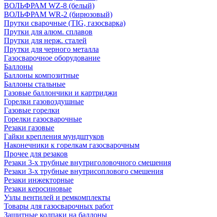
ВОЛЬФРАМ WZ-8 (белый)
ВОЛЬФРАМ WR-2 (бирюзовый)
Прутки сварочные (TIG, газосварка)
Прутки для алюм. сплавов
Прутки для нерж. сталей
Прутки для черного металла
Газосварочное оборудование
Баллоны
Баллоны композитные
Баллоны стальные
Газовые баллончики и картриджи
Горелки газовоздушные
Газовые горелки
Горелки газосварочные
Резаки газовые
Гайки крепления мундштуков
Наконечники к горелкам газосварочным
Прочее для резаков
Резаки 3-х трубные внутриголовочного смешения
Резаки 3-х трубные внутрисоплового смешения
Резаки инжекторные
Резаки керосиновые
Узлы вентилей и ремкомплекты
Товары для газосварочных работ
Защитные колпаки на баллоны