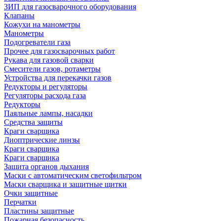
ЗИП для газосварочного оборудования
Клапаны
Кожухи на манометры
Манометры
Подогреватели газа
Прочее для газосварочных работ
Рукава для газовой сварки
Смесители газов, ротаметры
Устройства для перекачки газов
Редукторы и регуляторы
Регуляторы расхода газа
Редукторы
Паяльные лампы, насадки
Средства защиты
Краги сварщика
Диоптрические линзы
Краги сварщика
Краги сварщика
Защита органов дыхания
Маски с автоматическим светофильтром
Маски сварщика и защитные щитки
Очки защитные
Перчатки
Пластины защитные
Пожарная безопасность