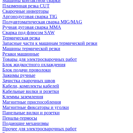
Машины контактной сварки
Плазменная резка CUT
Сварочные инверторы
Аргонодуговая сварка TIG
Полуавтоматическая сварка MIG/MAG
Ручная дуговая сварка MMA
Сварка под флюсом SAW
Термическая резка
Запасные части к машинам термической резки
Машины термической резки
Резаки машинные
Товары для электросварочных работ
Блок жидкостного охлаждения
Блок подачи проволоки
Зажимы ручные
Зачистка сварочных швов
Кабели, комплекты кабелей
Кабельные вилки и розетки
Клеммы заземления
Магнитные приспособления
Магнитные фиксаторы и уголки
Панельные вилки и розетки
Пеналы-термосы
Подающие механизмы
Прочее для электросварочных работ