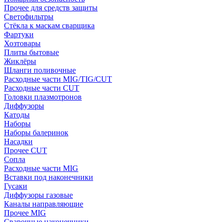
Прочее для средств защиты
Светофильтры
Стёкла к маскам сварщика
Фартуки
Хозтовары
Плиты бытовые
Жиклёры
Шланги поливочные
Расходные части MIG/TIG/CUT
Расходные части CUT
Головки плазмотронов
Диффузоры
Катоды
Наборы
Наборы балеринок
Насадки
Прочее CUT
Сопла
Расходные части MIG
Вставки под наконечники
Гусаки
Диффузоры газовые
Каналы направляющие
Прочее MIG
Сварочные наконечники