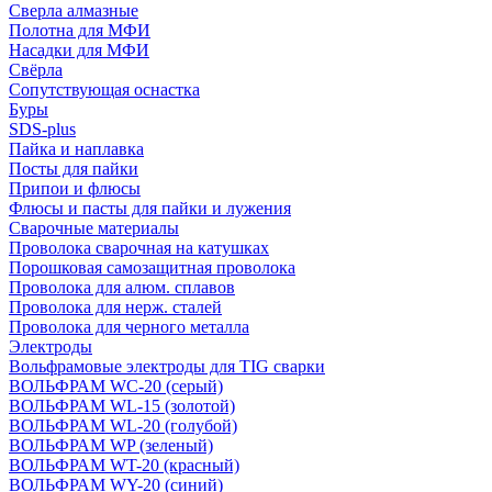
Сверла алмазные
Полотна для МФИ
Насадки для МФИ
Свёрла
Сопутствующая оснастка
Буры
SDS-plus
Пайка и наплавка
Посты для пайки
Припои и флюсы
Флюсы и пасты для пайки и лужения
Сварочные материалы
Проволока сварочная на катушках
Порошковая самозащитная проволока
Проволока для алюм. сплавов
Проволока для нерж. сталей
Проволока для черного металла
Электроды
Вольфрамовые электроды для TIG сварки
ВОЛЬФРАМ WC-20 (серый)
ВОЛЬФРАМ WL-15 (золотой)
ВОЛЬФРАМ WL-20 (голубой)
ВОЛЬФРАМ WP (зеленый)
ВОЛЬФРАМ WT-20 (красный)
ВОЛЬФРАМ WY-20 (синий)