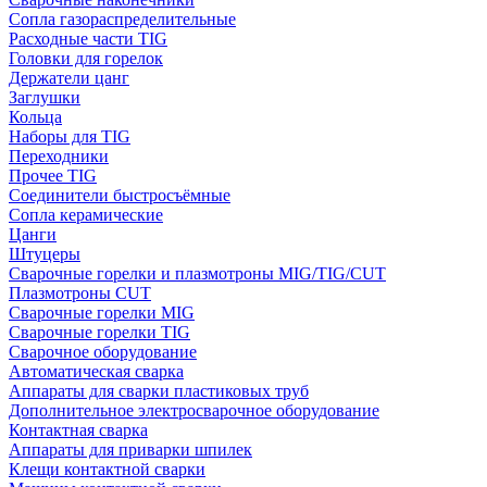
Сопла газораспределительные
Расходные части TIG
Головки для горелок
Держатели цанг
Заглушки
Кольца
Наборы для TIG
Переходники
Прочее TIG
Соединители быстросъёмные
Сопла керамические
Цанги
Штуцеры
Сварочные горелки и плазмотроны MIG/TIG/CUT
Плазмотроны CUT
Сварочные горелки MIG
Сварочные горелки TIG
Сварочное оборудование
Автоматическая сварка
Аппараты для сварки пластиковых труб
Дополнительное электросварочное оборудование
Контактная сварка
Аппараты для приварки шпилек
Клещи контактной сварки