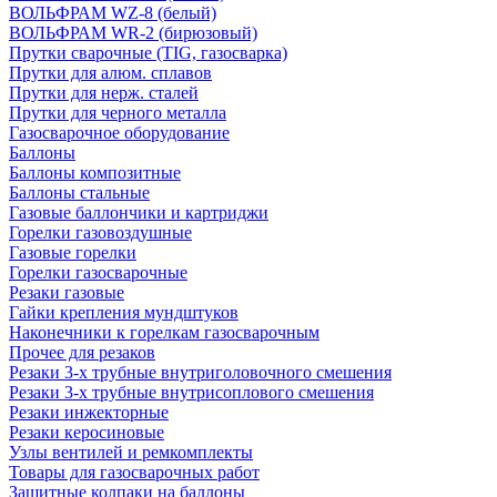
ВОЛЬФРАМ WZ-8 (белый)
ВОЛЬФРАМ WR-2 (бирюзовый)
Прутки сварочные (TIG, газосварка)
Прутки для алюм. сплавов
Прутки для нерж. сталей
Прутки для черного металла
Газосварочное оборудование
Баллоны
Баллоны композитные
Баллоны стальные
Газовые баллончики и картриджи
Горелки газовоздушные
Газовые горелки
Горелки газосварочные
Резаки газовые
Гайки крепления мундштуков
Наконечники к горелкам газосварочным
Прочее для резаков
Резаки 3-х трубные внутриголовочного смешения
Резаки 3-х трубные внутрисоплового смешения
Резаки инжекторные
Резаки керосиновые
Узлы вентилей и ремкомплекты
Товары для газосварочных работ
Защитные колпаки на баллоны