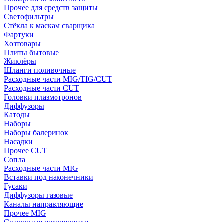
Прочее для средств защиты
Светофильтры
Стёкла к маскам сварщика
Фартуки
Хозтовары
Плиты бытовые
Жиклёры
Шланги поливочные
Расходные части MIG/TIG/CUT
Расходные части CUT
Головки плазмотронов
Диффузоры
Катоды
Наборы
Наборы балеринок
Насадки
Прочее CUT
Сопла
Расходные части MIG
Вставки под наконечники
Гусаки
Диффузоры газовые
Каналы направляющие
Прочее MIG
Сварочные наконечники