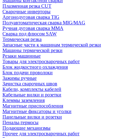
Машины контактной сварки
Плазменная резка CUT
Сварочные инверторы
Аргонодуговая сварка TIG
Полуавтоматическая сварка MIG/MAG
Ручная дуговая сварка MMA
Сварка под флюсом SAW
Термическая резка
Запасные части к машинам термической резки
Машины термической резки
Резаки машинные
Товары для электросварочных работ
Блок жидкостного охлаждения
Блок подачи проволоки
Зажимы ручные
Зачистка сварочных швов
Кабели, комплекты кабелей
Кабельные вилки и розетки
Клеммы заземления
Магнитные приспособления
Магнитные фиксаторы и уголки
Панельные вилки и розетки
Пеналы-термосы
Подающие механизмы
Прочее для электросварочных работ