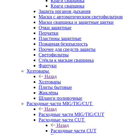
Краги сварщика
Краги сварщика
Защита органов дыхания
Маски с автоматическим светофильтром
Маски сварщика и защитные щитки
Очки защитные
Перчатки
Пластины защитные
Пожарная безопасность
Прочее для средств защиты
Светофильтры
Стёкла к маскам сварщика
Фартуки
Хозтовары
Назад
Хозтовары
Плиты бытовые
Жиклёры
Шланги поливочные
Расходные части MIG/TIG/CUT
Назад
Расходные части MIG/TIG/CUT
Расходные части CUT
Назад
Расходные части CUT