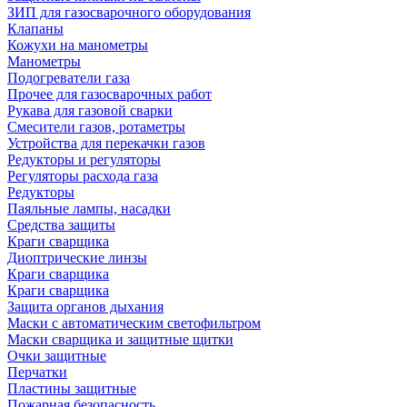
ЗИП для газосварочного оборудования
Клапаны
Кожухи на манометры
Манометры
Подогреватели газа
Прочее для газосварочных работ
Рукава для газовой сварки
Смесители газов, ротаметры
Устройства для перекачки газов
Редукторы и регуляторы
Регуляторы расхода газа
Редукторы
Паяльные лампы, насадки
Средства защиты
Краги сварщика
Диоптрические линзы
Краги сварщика
Краги сварщика
Защита органов дыхания
Маски с автоматическим светофильтром
Маски сварщика и защитные щитки
Очки защитные
Перчатки
Пластины защитные
Пожарная безопасность