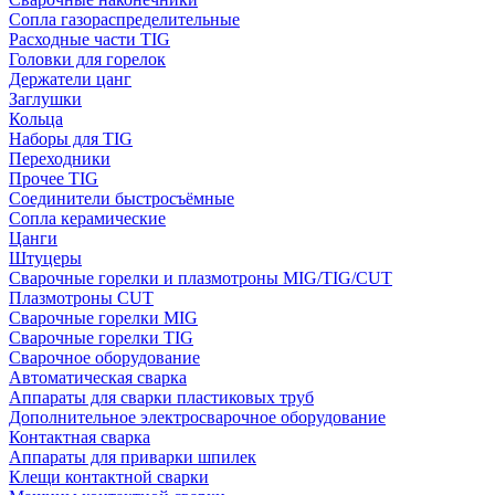
Сопла газораспределительные
Расходные части TIG
Головки для горелок
Держатели цанг
Заглушки
Кольца
Наборы для TIG
Переходники
Прочее TIG
Соединители быстросъёмные
Сопла керамические
Цанги
Штуцеры
Сварочные горелки и плазмотроны MIG/TIG/CUT
Плазмотроны CUT
Сварочные горелки MIG
Сварочные горелки TIG
Сварочное оборудование
Автоматическая сварка
Аппараты для сварки пластиковых труб
Дополнительное электросварочное оборудование
Контактная сварка
Аппараты для приварки шпилек
Клещи контактной сварки