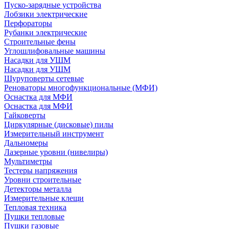
Пуско-зарядные устройства
Лобзики электрические
Перфораторы
Рубанки электрические
Строительные фены
Углошлифовальные машины
Насадки для УШМ
Насадки для УШМ
Шуруповерты сетевые
Реноваторы многофункциональные (МФИ)
Оснастка для МФИ
Оснастка для МФИ
Гайковерты
Циркулярные (дисковые) пилы
Измерительный инструмент
Дальномеры
Лазерные уровни (нивелиры)
Мультиметры
Тестеры напряжения
Уровни строительные
Детекторы металла
Измерительные клещи
Тепловая техника
Пушки тепловые
Пушки газовые