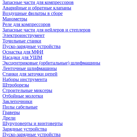
Запасные части для компрессоров
Аварийные и обратные клапаны
Воздушные фильтры в сборе
Манометры
Реле для компрессоров
Запасные части для нейлеров и степлеров
Электроинструмент
Точильные станки
Пуско-зарядные устройства
Оснастка для МФИ
Насадки для УШМ
Эксцентриковые (орбитальные) шлифмашины
Ленточные шлифмашины
Станки для заточки цепей
Наборы инструмента
Штроборезы
Строительные миксеры
Отбойные молотки
Заклепочники
Пилы сабельные
Граверы
Дрели
Шуруповерты и винтоверты
Зарядные устройства
Пуско-зарядные устройства