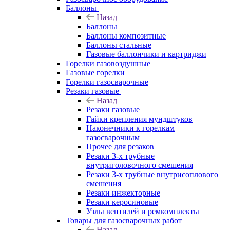
Баллоны
Назад
Баллоны
Баллоны композитные
Баллоны стальные
Газовые баллончики и картриджи
Горелки газовоздушные
Газовые горелки
Горелки газосварочные
Резаки газовые
Назад
Резаки газовые
Гайки крепления мундштуков
Наконечники к горелкам
газосварочным
Прочее для резаков
Резаки 3-х трубные
внутриголовочного смешения
Резаки 3-х трубные внутрисоплового
смешения
Резаки инжекторные
Резаки керосиновые
Узлы вентилей и ремкомплекты
Товары для газосварочных работ
Назад