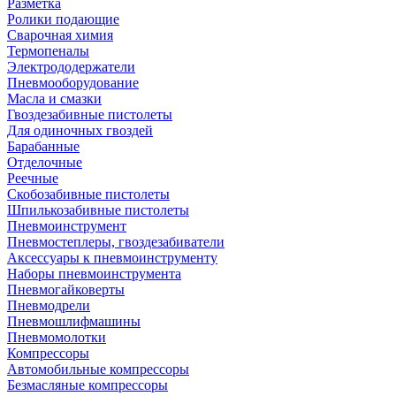
Разметка
Ролики подающие
Сварочная химия
Термопеналы
Электрододержатели
Пневмооборудование
Масла и смазки
Гвоздезабивные пистолеты
Для одиночных гвоздей
Барабанные
Отделочные
Реечные
Скобозабивные пистолеты
Шпилькозабивные пистолеты
Пневмоинструмент
Пневмостеплеры, гвоздезабиватели
Аксессуары к пневмоинструменту
Наборы пневмоинструмента
Пневмогайковерты
Пневмодрели
Пневмошлифмашины
Пневмомолотки
Компрессоры
Автомобильные компрессоры
Безмасляные компрессоры