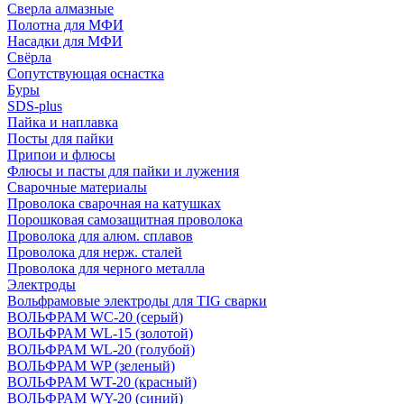
Сверла алмазные
Полотна для МФИ
Насадки для МФИ
Свёрла
Сопутствующая оснастка
Буры
SDS-plus
Пайка и наплавка
Посты для пайки
Припои и флюсы
Флюсы и пасты для пайки и лужения
Сварочные материалы
Проволока сварочная на катушках
Порошковая самозащитная проволока
Проволока для алюм. сплавов
Проволока для нерж. сталей
Проволока для черного металла
Электроды
Вольфрамовые электроды для TIG сварки
ВОЛЬФРАМ WC-20 (серый)
ВОЛЬФРАМ WL-15 (золотой)
ВОЛЬФРАМ WL-20 (голубой)
ВОЛЬФРАМ WP (зеленый)
ВОЛЬФРАМ WT-20 (красный)
ВОЛЬФРАМ WY-20 (синий)