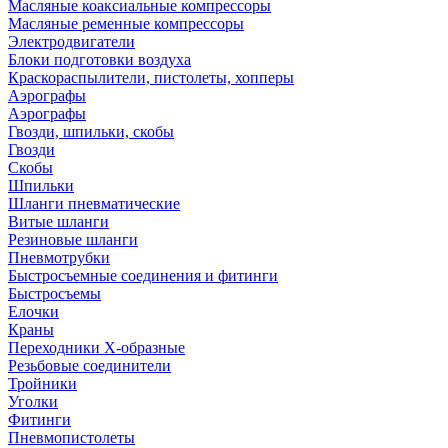
Масляные коаксиальные компрессоры
Масляные ременные компрессоры
Электродвигатели
Блоки подготовки воздуха
Краскораспылители, пистолеты, хопперы
Аэрографы
Аэрографы
Гвозди, шпильки, скобы
Гвозди
Скобы
Шпильки
Шланги пневматические
Витые шланги
Резиновые шланги
Пневмотрубки
Быстросъемные соединения и фитинги
Быстросъемы
Елочки
Краны
Переходники Х-образные
Резьбовые соединители
Тройники
Уголки
Фитинги
Пневмопистолеты