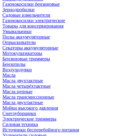
Газонокосилки бензиновые
Зернодробилки
Садовые измельчители
Газонокосилки электрические
Товары для консервирования
Умывальники
Пилы аккумуляторные
Опрыскиватели
Секаторы аккумуляторные
Мотокультиваторы
Бензиновые триммеры
Бензопилы
Воздуходувки
Масла
Масла двухтактные
Масла четырёхтактные
Масла цепные
Масла трансмиссионные
Масла двухтактные
Мойки высокого давления
Снегоуборщики
Электрические триммеры
Силовая техника
Источники бесперебойного питания
Удлинители силовые