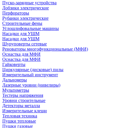
Пуско-зарядные устройства
Лобзики электрические
Перфораторы
Рубанки электрические
Строительные фены
Углошлифовальные машины
Насадки для УШМ
Насадки для УШМ
Шуруповерты сетевые
Реноваторы многофункциональные (МФИ)
Оснастка для МФИ
Оснастка для МФИ
Гайковерты
Циркулярные (дисковые) пилы
Измерительный инструмент
Дальномеры
Лазерные уровни (нивелиры)
Мультиметры
Тестеры напряжения
Уровни строительные
Детекторы металла
Измерительные клещи
Тепловая техника
Пушки тепловые
Пушки газовые