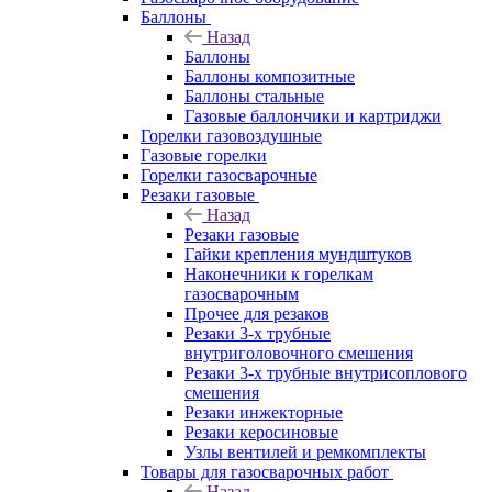
Баллоны
Назад
Баллоны
Баллоны композитные
Баллоны стальные
Газовые баллончики и картриджи
Горелки газовоздушные
Газовые горелки
Горелки газосварочные
Резаки газовые
Назад
Резаки газовые
Гайки крепления мундштуков
Наконечники к горелкам
газосварочным
Прочее для резаков
Резаки 3-х трубные
внутриголовочного смешения
Резаки 3-х трубные внутрисоплового
смешения
Резаки инжекторные
Резаки керосиновые
Узлы вентилей и ремкомплекты
Товары для газосварочных работ
Назад