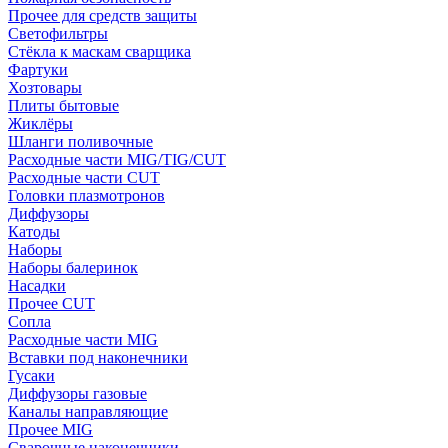
Прочее для средств защиты
Светофильтры
Стёкла к маскам сварщика
Фартуки
Хозтовары
Плиты бытовые
Жиклёры
Шланги поливочные
Расходные части MIG/TIG/CUT
Расходные части CUT
Головки плазмотронов
Диффузоры
Катоды
Наборы
Наборы балеринок
Насадки
Прочее CUT
Сопла
Расходные части MIG
Вставки под наконечники
Гусаки
Диффузоры газовые
Каналы направляющие
Прочее MIG
Сварочные наконечники