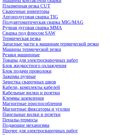
Машины контактной сварки
Плазменная резка CUT
Сварочные инверторы
Аргонодуговая сварка TIG
Полуавтоматическая сварка MIG/MAG
Ручная дуговая сварка MMA
Сварка под флюсом SAW
Термическая резка
Запасные части к машинам термической резки
Машины термической резки
Резаки машинные
Товары для электросварочных работ
Блок жидкостного охлаждения
Блок подачи проволоки
Зажимы ручные
Зачистка сварочных швов
Кабели, комплекты кабелей
Кабельные вилки и розетки
Клеммы заземления
Магнитные приспособления
Магнитные фиксаторы и уголки
Панельные вилки и розетки
Пеналы-термосы
Подающие механизмы
Прочее для электросварочных работ