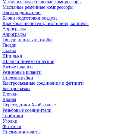
Масляные коаксиальные компрессоры
Масляные ременные компрессоры
Электродвигатели
Блоки подготовки воздуха
Краскораспылители, пистолеты, хопперы
Аэрографы
Аэрографы
Гвозди, шпильки, скобы
Гвозди
Скобы
Шпильки
Шланги пневматические
Витые шланги
Резиновые шланги
Пневмотрубки
Быстросъемные соединения и фитинги
Быстросъемы
Елочки
Краны
Переходники Х-образные
Резьбовые соединители
Тройники
Уголки
Фитинги
Пневмопистолеты