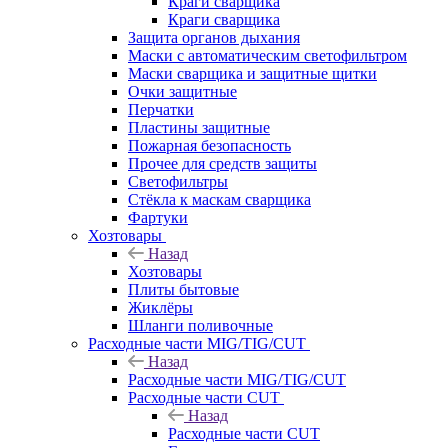
Краги сварщика
Краги сварщика
Защита органов дыхания
Маски с автоматическим светофильтром
Маски сварщика и защитные щитки
Очки защитные
Перчатки
Пластины защитные
Пожарная безопасность
Прочее для средств защиты
Светофильтры
Стёкла к маскам сварщика
Фартуки
Хозтовары
Назад
Хозтовары
Плиты бытовые
Жиклёры
Шланги поливочные
Расходные части MIG/TIG/CUT
Назад
Расходные части MIG/TIG/CUT
Расходные части CUT
Назад
Расходные части CUT