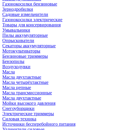
Газонокосилки бензиновые
Зернодробилки
Садовые измельчители
Газонокосилки электрические
Товары для консервирования
Умывальники
Пилы аккумуляторные
Опрыскиватели
Секаторы аккумуляторные
Мотокультиваторы
Бензиновые триммеры
Бензопилы
Воздуходувки
Масла
Масла двухтактные
Масла четырёхтактные
Масла цепные
Масла трансмиссионные
Масла двухтактные
Мойки высокого давления
Снегоуборщики
Электрические триммеры
Силовая техника
Источники бесперебойного питания
Удлинители силовые