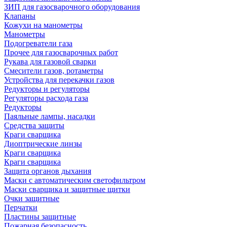
ЗИП для газосварочного оборудования
Клапаны
Кожухи на манометры
Манометры
Подогреватели газа
Прочее для газосварочных работ
Рукава для газовой сварки
Смесители газов, ротаметры
Устройства для перекачки газов
Редукторы и регуляторы
Регуляторы расхода газа
Редукторы
Паяльные лампы, насадки
Средства защиты
Краги сварщика
Диоптрические линзы
Краги сварщика
Краги сварщика
Защита органов дыхания
Маски с автоматическим светофильтром
Маски сварщика и защитные щитки
Очки защитные
Перчатки
Пластины защитные
Пожарная безопасность