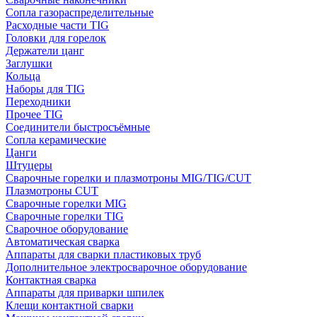
Сопла газораспределительные
Расходные части TIG
Головки для горелок
Держатели цанг
Заглушки
Кольца
Наборы для TIG
Переходники
Прочее TIG
Соединители быстросъёмные
Сопла керамические
Цанги
Штуцеры
Сварочные горелки и плазмотроны MIG/TIG/CUT
Плазмотроны CUT
Сварочные горелки MIG
Сварочные горелки TIG
Сварочное оборудование
Автоматическая сварка
Аппараты для сварки пластиковых труб
Дополнительное электросварочное оборудование
Контактная сварка
Аппараты для приварки шпилек
Клещи контактной сварки