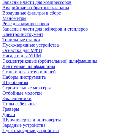
Запасные части для компрессоров
Аварийные и обратные клапаны
Воздушные фильтры в сборе
Манометры
Реле для компрессоров
Запасные части для нейлеров и степлеров
Электроинструмент
Точильные станки
Пуско-зарядные устройства
Оснастка для МФИ
Насадки для УШМ
Эксцентриковые (орбитальные) шлифмашины
Ленточные шлифмашины
Станки для заточки цепей
Наборы инструмента
Штроборезы
Строительные миксеры
Отбойные молотки
Заклепочники
Пилы сабельные
Граверы
Дрели
Шуруповерты и винтоверты
Зарядные устройства
Пуско-зарядные устройства