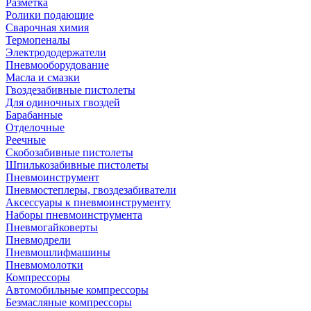
Разметка
Ролики подающие
Сварочная химия
Термопеналы
Электрододержатели
Пневмооборудование
Масла и смазки
Гвоздезабивные пистолеты
Для одиночных гвоздей
Барабанные
Отделочные
Реечные
Скобозабивные пистолеты
Шпилькозабивные пистолеты
Пневмоинструмент
Пневмостеплеры, гвоздезабиватели
Аксессуары к пневмоинструменту
Наборы пневмоинструмента
Пневмогайковерты
Пневмодрели
Пневмошлифмашины
Пневмомолотки
Компрессоры
Автомобильные компрессоры
Безмасляные компрессоры