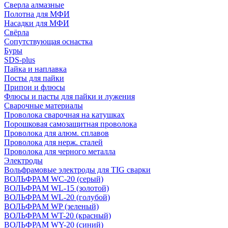
Сверла алмазные
Полотна для МФИ
Насадки для МФИ
Свёрла
Сопутствующая оснастка
Буры
SDS-plus
Пайка и наплавка
Посты для пайки
Припои и флюсы
Флюсы и пасты для пайки и лужения
Сварочные материалы
Проволока сварочная на катушках
Порошковая самозащитная проволока
Проволока для алюм. сплавов
Проволока для нерж. сталей
Проволока для черного металла
Электроды
Вольфрамовые электроды для TIG сварки
ВОЛЬФРАМ WC-20 (серый)
ВОЛЬФРАМ WL-15 (золотой)
ВОЛЬФРАМ WL-20 (голубой)
ВОЛЬФРАМ WP (зеленый)
ВОЛЬФРАМ WT-20 (красный)
ВОЛЬФРАМ WY-20 (синий)