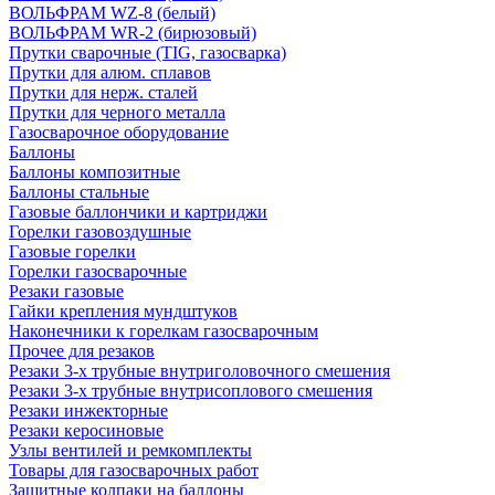
ВОЛЬФРАМ WZ-8 (белый)
ВОЛЬФРАМ WR-2 (бирюзовый)
Прутки сварочные (TIG, газосварка)
Прутки для алюм. сплавов
Прутки для нерж. сталей
Прутки для черного металла
Газосварочное оборудование
Баллоны
Баллоны композитные
Баллоны стальные
Газовые баллончики и картриджи
Горелки газовоздушные
Газовые горелки
Горелки газосварочные
Резаки газовые
Гайки крепления мундштуков
Наконечники к горелкам газосварочным
Прочее для резаков
Резаки 3-х трубные внутриголовочного смешения
Резаки 3-х трубные внутрисоплового смешения
Резаки инжекторные
Резаки керосиновые
Узлы вентилей и ремкомплекты
Товары для газосварочных работ
Защитные колпаки на баллоны