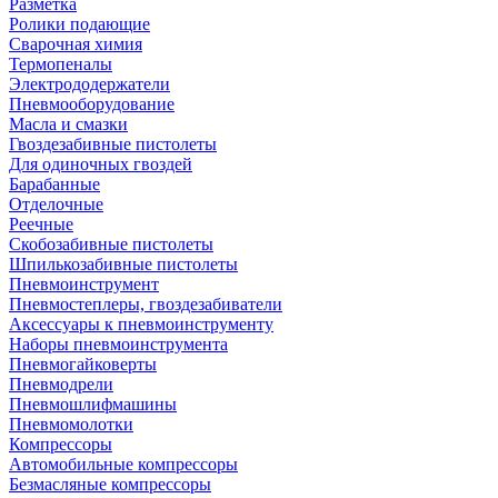
Разметка
Ролики подающие
Сварочная химия
Термопеналы
Электрододержатели
Пневмооборудование
Масла и смазки
Гвоздезабивные пистолеты
Для одиночных гвоздей
Барабанные
Отделочные
Реечные
Скобозабивные пистолеты
Шпилькозабивные пистолеты
Пневмоинструмент
Пневмостеплеры, гвоздезабиватели
Аксессуары к пневмоинструменту
Наборы пневмоинструмента
Пневмогайковерты
Пневмодрели
Пневмошлифмашины
Пневмомолотки
Компрессоры
Автомобильные компрессоры
Безмасляные компрессоры