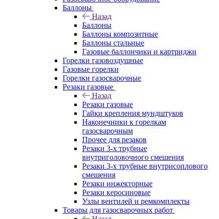
Баллоны
Назад
Баллоны
Баллоны композитные
Баллоны стальные
Газовые баллончики и картриджи
Горелки газовоздушные
Газовые горелки
Горелки газосварочные
Резаки газовые
Назад
Резаки газовые
Гайки крепления мундштуков
Наконечники к горелкам
газосварочным
Прочее для резаков
Резаки 3-х трубные
внутриголовочного смешения
Резаки 3-х трубные внутрисоплового
смешения
Резаки инжекторные
Резаки керосиновые
Узлы вентилей и ремкомплекты
Товары для газосварочных работ
Назад