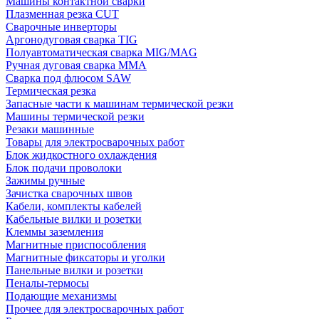
Машины контактной сварки
Плазменная резка CUT
Сварочные инверторы
Аргонодуговая сварка TIG
Полуавтоматическая сварка MIG/MAG
Ручная дуговая сварка MMA
Сварка под флюсом SAW
Термическая резка
Запасные части к машинам термической резки
Машины термической резки
Резаки машинные
Товары для электросварочных работ
Блок жидкостного охлаждения
Блок подачи проволоки
Зажимы ручные
Зачистка сварочных швов
Кабели, комплекты кабелей
Кабельные вилки и розетки
Клеммы заземления
Магнитные приспособления
Магнитные фиксаторы и уголки
Панельные вилки и розетки
Пеналы-термосы
Подающие механизмы
Прочее для электросварочных работ