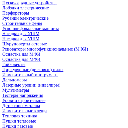
Пуско-зарядные устройства
Лобзики электрические
Перфораторы
Рубанки электрические
Строительные фены
Углошлифовальные машины
Насадки для УШМ
Насадки для УШМ
Шуруповерты сетевые
Реноваторы многофункциональные (МФИ)
Оснастка для МФИ
Оснастка для МФИ
Гайковерты
Циркулярные (дисковые) пилы
Измерительный инструмент
Дальномеры
Лазерные уровни (нивелиры)
Мультиметры
Тестеры напряжения
Уровни строительные
Детекторы металла
Измерительные клещи
Тепловая техника
Пушки тепловые
Пушки газовые