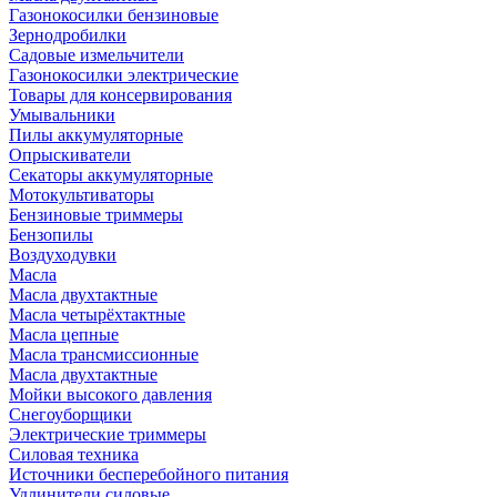
Газонокосилки бензиновые
Зернодробилки
Садовые измельчители
Газонокосилки электрические
Товары для консервирования
Умывальники
Пилы аккумуляторные
Опрыскиватели
Секаторы аккумуляторные
Мотокультиваторы
Бензиновые триммеры
Бензопилы
Воздуходувки
Масла
Масла двухтактные
Масла четырёхтактные
Масла цепные
Масла трансмиссионные
Масла двухтактные
Мойки высокого давления
Снегоуборщики
Электрические триммеры
Силовая техника
Источники бесперебойного питания
Удлинители силовые