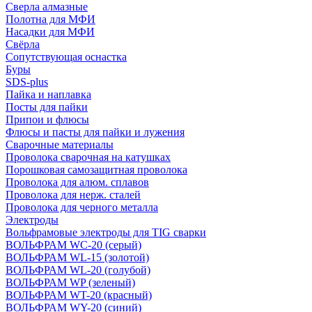
Сверла алмазные
Полотна для МФИ
Насадки для МФИ
Свёрла
Сопутствующая оснастка
Буры
SDS-plus
Пайка и наплавка
Посты для пайки
Припои и флюсы
Флюсы и пасты для пайки и лужения
Сварочные материалы
Проволока сварочная на катушках
Порошковая самозащитная проволока
Проволока для алюм. сплавов
Проволока для нерж. сталей
Проволока для черного металла
Электроды
Вольфрамовые электроды для TIG сварки
ВОЛЬФРАМ WC-20 (серый)
ВОЛЬФРАМ WL-15 (золотой)
ВОЛЬФРАМ WL-20 (голубой)
ВОЛЬФРАМ WP (зеленый)
ВОЛЬФРАМ WT-20 (красный)
ВОЛЬФРАМ WY-20 (синий)