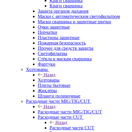
Краги сварщика
Краги сварщика
Защита органов дыхания
Маски с автоматическим светофильтром
Маски сварщика и защитные щитки
Очки защитные
Перчатки
Пластины защитные
Пожарная безопасность
Прочее для средств защиты
Светофильтры
Стёкла к маскам сварщика
Фартуки
Хозтовары
Назад
Хозтовары
Плиты бытовые
Жиклёры
Шланги поливочные
Расходные части MIG/TIG/CUT
Назад
Расходные части MIG/TIG/CUT
Расходные части CUT
Назад
Расходные части CUT