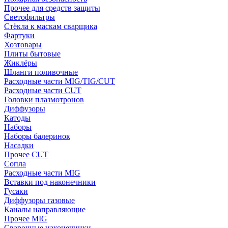
Прочее для средств защиты
Светофильтры
Стёкла к маскам сварщика
Фартуки
Хозтовары
Плиты бытовые
Жиклёры
Шланги поливочные
Расходные части MIG/TIG/CUT
Расходные части CUT
Головки плазмотронов
Диффузоры
Катоды
Наборы
Наборы балеринок
Насадки
Прочее CUT
Сопла
Расходные части MIG
Вставки под наконечники
Гусаки
Диффузоры газовые
Каналы направляющие
Прочее MIG
Сварочные наконечники