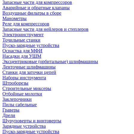
Запасные части для компрессоров
Аварийные и обратные клапаны
Воздушные фильтры в сборе
Манометры
Реле для компрессоров
Запасные части для нейлеров и степлеров
Электроинструмент
Точильные станки
Пуско-зарядные устройства
Оснастка для МФИ
Насадки для УШМ
Эксцентриковые (орбитальные) шлифмашины
Ленточные шлифмашины
Станки для заточки цепей
Наборы инструмента
Штроборезы
Строительные миксеры
Отбойные молотки
Заклепочники
Пилы сабельные
Граверы
Дрели
Шуруповерты и винтоверты
Зарядные устройства
Пуско-зарядные устройства