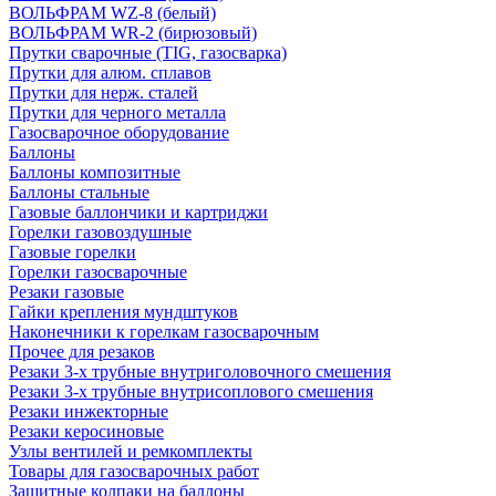
ВОЛЬФРАМ WZ-8 (белый)
ВОЛЬФРАМ WR-2 (бирюзовый)
Прутки сварочные (TIG, газосварка)
Прутки для алюм. сплавов
Прутки для нерж. сталей
Прутки для черного металла
Газосварочное оборудование
Баллоны
Баллоны композитные
Баллоны стальные
Газовые баллончики и картриджи
Горелки газовоздушные
Газовые горелки
Горелки газосварочные
Резаки газовые
Гайки крепления мундштуков
Наконечники к горелкам газосварочным
Прочее для резаков
Резаки 3-х трубные внутриголовочного смешения
Резаки 3-х трубные внутрисоплового смешения
Резаки инжекторные
Резаки керосиновые
Узлы вентилей и ремкомплекты
Товары для газосварочных работ
Защитные колпаки на баллоны