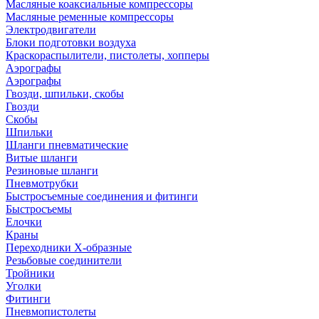
Масляные коаксиальные компрессоры
Масляные ременные компрессоры
Электродвигатели
Блоки подготовки воздуха
Краскораспылители, пистолеты, хопперы
Аэрографы
Аэрографы
Гвозди, шпильки, скобы
Гвозди
Скобы
Шпильки
Шланги пневматические
Витые шланги
Резиновые шланги
Пневмотрубки
Быстросъемные соединения и фитинги
Быстросъемы
Елочки
Краны
Переходники Х-образные
Резьбовые соединители
Тройники
Уголки
Фитинги
Пневмопистолеты