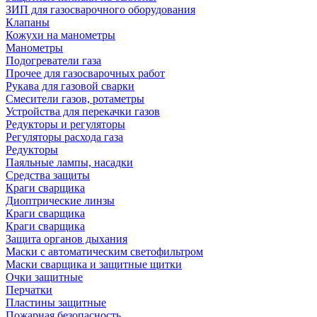
ЗИП для газосварочного оборудования
Клапаны
Кожухи на манометры
Манометры
Подогреватели газа
Прочее для газосварочных работ
Рукава для газовой сварки
Смесители газов, ротаметры
Устройства для перекачки газов
Редукторы и регуляторы
Регуляторы расхода газа
Редукторы
Паяльные лампы, насадки
Средства защиты
Краги сварщика
Диоптрические линзы
Краги сварщика
Краги сварщика
Защита органов дыхания
Маски с автоматическим светофильтром
Маски сварщика и защитные щитки
Очки защитные
Перчатки
Пластины защитные
Пожарная безопасность