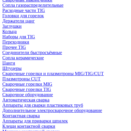
Сопла газораспределительные
Расходные части TIG
Головки для горелок
Держатели цанг
Заглушки
Кольца
Наборы для TIG
Переходники
Прочее TIG
Соединители быстросъёмные
Сопла керамические
Цанги
Штуцеры
Сварочные горелки и плазмотроны MIG/TIG/CUT
Плазмотроны CUT
Сварочные горелки MIG
Сварочные горелки TIG
Сварочное оборудование
Автоматическая сварка
Аппараты для сварки пластиковых труб
Дополнительное электросварочное оборудование
Контактная сварка
Аппараты для приварки шпилек
Клещи контактной сварки