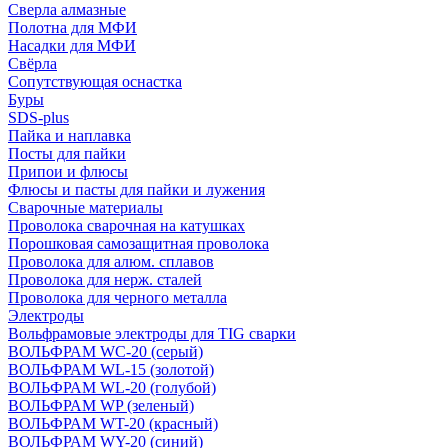
Сверла алмазные
Полотна для МФИ
Насадки для МФИ
Свёрла
Сопутствующая оснастка
Буры
SDS-plus
Пайка и наплавка
Посты для пайки
Припои и флюсы
Флюсы и пасты для пайки и лужения
Сварочные материалы
Проволока сварочная на катушках
Порошковая самозащитная проволока
Проволока для алюм. сплавов
Проволока для нерж. сталей
Проволока для черного металла
Электроды
Вольфрамовые электроды для TIG сварки
ВОЛЬФРАМ WC-20 (серый)
ВОЛЬФРАМ WL-15 (золотой)
ВОЛЬФРАМ WL-20 (голубой)
ВОЛЬФРАМ WP (зеленый)
ВОЛЬФРАМ WT-20 (красный)
ВОЛЬФРАМ WY-20 (синий)