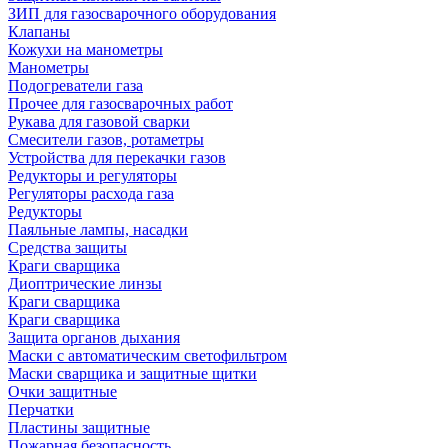
ЗИП для газосварочного оборудования
Клапаны
Кожухи на манометры
Манометры
Подогреватели газа
Прочее для газосварочных работ
Рукава для газовой сварки
Смесители газов, ротаметры
Устройства для перекачки газов
Редукторы и регуляторы
Регуляторы расхода газа
Редукторы
Паяльные лампы, насадки
Средства защиты
Краги сварщика
Диоптрические линзы
Краги сварщика
Краги сварщика
Защита органов дыхания
Маски с автоматическим светофильтром
Маски сварщика и защитные щитки
Очки защитные
Перчатки
Пластины защитные
Пожарная безопасность