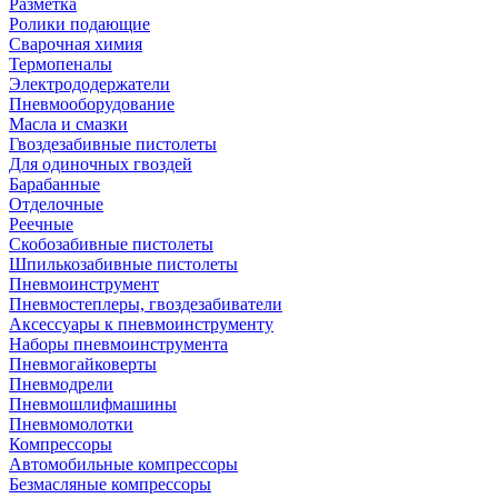
Разметка
Ролики подающие
Сварочная химия
Термопеналы
Электрододержатели
Пневмооборудование
Масла и смазки
Гвоздезабивные пистолеты
Для одиночных гвоздей
Барабанные
Отделочные
Реечные
Скобозабивные пистолеты
Шпилькозабивные пистолеты
Пневмоинструмент
Пневмостеплеры, гвоздезабиватели
Аксессуары к пневмоинструменту
Наборы пневмоинструмента
Пневмогайковерты
Пневмодрели
Пневмошлифмашины
Пневмомолотки
Компрессоры
Автомобильные компрессоры
Безмасляные компрессоры