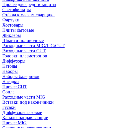
Прочее для средств защиты
Светофильтры
Стёкла к маскам сварщика
Фартуки
Хозтовары
Плиты бытовые
Жиклёры
Шланги поливочные
Расходные части MIG/TIG/CUT
Расходные части CUT
Головки плазмотронов
Диффузоры
Катоды
Наборы
Наборы балеринок
Насадки
Прочее CUT
Сопла
Расходные части MIG
Вставки под наконечники
Гусаки
Диффузоры газовые
Каналы направляющие
Прочее MIG
Сварочные наконечники