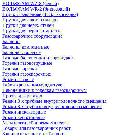
ВОЛЬФРАМ WZ-8 (белый)
ВОЛЬФРАМ WR-2 (бирюзовый)
Прутки сварочные (TIG, газосварка)
Прутки для алюм. сплавов
Прутки для нерж. сталей
Прутки для черного металла
Газосварочное оборудование
Баллоны
Баллоны композитные
Баллоны стальные
Газовые баллончики и картриджи
Горелки газовоздушные
Газовые горелки
Горелки газосварочные
Резаки газовые
Гайки крепления мундштуков
Наконечники к горелкам газосварочным
Прочее для резаков
Резаки 3-х трубные внутриголовочного смешения
Резаки 3-х трубные внутрисоплового смешения
Резаки инжекторные
Резаки керосиновые
Узлы вентилей и ремкомплекты
Товары для газосварочных работ
Защитные колпаки на баллоны