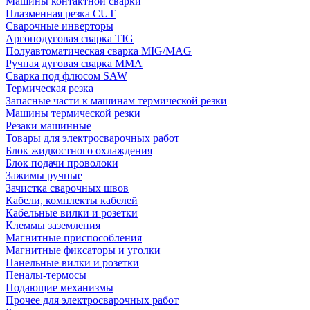
Машины контактной сварки
Плазменная резка CUT
Сварочные инверторы
Аргонодуговая сварка TIG
Полуавтоматическая сварка MIG/MAG
Ручная дуговая сварка MMA
Сварка под флюсом SAW
Термическая резка
Запасные части к машинам термической резки
Машины термической резки
Резаки машинные
Товары для электросварочных работ
Блок жидкостного охлаждения
Блок подачи проволоки
Зажимы ручные
Зачистка сварочных швов
Кабели, комплекты кабелей
Кабельные вилки и розетки
Клеммы заземления
Магнитные приспособления
Магнитные фиксаторы и уголки
Панельные вилки и розетки
Пеналы-термосы
Подающие механизмы
Прочее для электросварочных работ