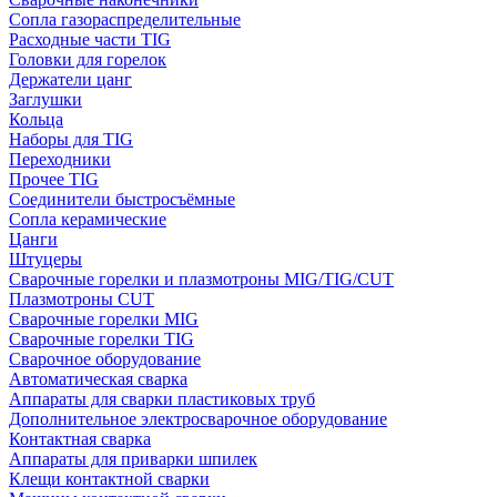
Сопла газораспределительные
Расходные части TIG
Головки для горелок
Держатели цанг
Заглушки
Кольца
Наборы для TIG
Переходники
Прочее TIG
Соединители быстросъёмные
Сопла керамические
Цанги
Штуцеры
Сварочные горелки и плазмотроны MIG/TIG/CUT
Плазмотроны CUT
Сварочные горелки MIG
Сварочные горелки TIG
Сварочное оборудование
Автоматическая сварка
Аппараты для сварки пластиковых труб
Дополнительное электросварочное оборудование
Контактная сварка
Аппараты для приварки шпилек
Клещи контактной сварки