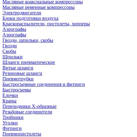
Масляные коаксиальные компрессоры
Масляные ременные компрессоры
Электродвигатели
Блоки подготовки воздуха
Краскораспылители, пистолеты, хопперы
Аэрографы
Аэрографы
Гвозди, шпильки, скобы
Гвозди
Скобы
Шпильки
Шланги пневматические
Витые шланги
Резиновые шланги
Пневмотрубки
Быстросъемные соединения и фитинги
Быстросъемы
Елочки
Краны
Переходники Х-образные
Резьбовые соединители
Тройники
Уголки
Фитинги
Пневмопистолеты