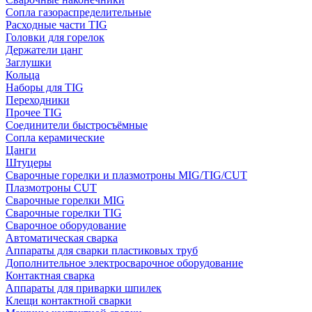
Сопла газораспределительные
Расходные части TIG
Головки для горелок
Держатели цанг
Заглушки
Кольца
Наборы для TIG
Переходники
Прочее TIG
Соединители быстросъёмные
Сопла керамические
Цанги
Штуцеры
Сварочные горелки и плазмотроны MIG/TIG/CUT
Плазмотроны CUT
Сварочные горелки MIG
Сварочные горелки TIG
Сварочное оборудование
Автоматическая сварка
Аппараты для сварки пластиковых труб
Дополнительное электросварочное оборудование
Контактная сварка
Аппараты для приварки шпилек
Клещи контактной сварки