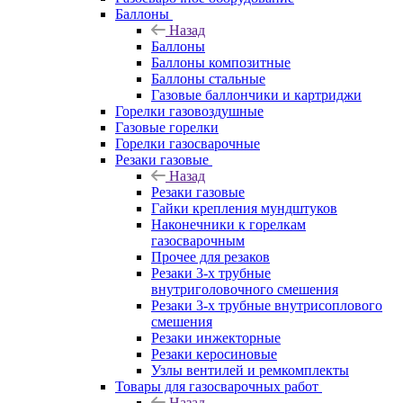
Баллоны
Назад
Баллоны
Баллоны композитные
Баллоны стальные
Газовые баллончики и картриджи
Горелки газовоздушные
Газовые горелки
Горелки газосварочные
Резаки газовые
Назад
Резаки газовые
Гайки крепления мундштуков
Наконечники к горелкам
газосварочным
Прочее для резаков
Резаки 3-х трубные
внутриголовочного смешения
Резаки 3-х трубные внутрисоплового
смешения
Резаки инжекторные
Резаки керосиновые
Узлы вентилей и ремкомплекты
Товары для газосварочных работ
Назад