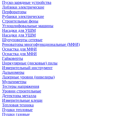
Пуско-зарядные устройства
Лобзики электрические
Перфораторы
Рубанки электрические
Строительные фены
Углошлифовальные машины
Насадки для УШМ
Насадки для УШМ
Шуруповерты сетевые
Реноваторы многофункциональные (МФИ)
Оснастка для МФИ
Оснастка для МФИ
Гайковерты
Циркулярные (дисковые) пилы
Измерительный инструмент
Дальномеры
Лазерные уровни (нивелиры)
Мультиметры
Тестеры напряжения
Уровни строительные
Детекторы металла
Измерительные клещи
Тепловая техника
Пушки тепловые
Пушки газовые