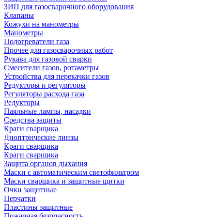
ЗИП для газосварочного оборудования
Клапаны
Кожухи на манометры
Манометры
Подогреватели газа
Прочее для газосварочных работ
Рукава для газовой сварки
Смесители газов, ротаметры
Устройства для перекачки газов
Редукторы и регуляторы
Регуляторы расхода газа
Редукторы
Паяльные лампы, насадки
Средства защиты
Краги сварщика
Диоптрические линзы
Краги сварщика
Краги сварщика
Защита органов дыхания
Маски с автоматическим светофильтром
Маски сварщика и защитные щитки
Очки защитные
Перчатки
Пластины защитные
Пожарная безопасность