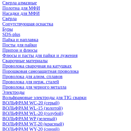
Сверла алмазные
Полотна для МФИ
Насадки для МФИ
Свёрла
Сопутствующая оснастка
Буры
SDS-plus
Пайка и наплавка
Посты для пайки
Припои и флюсы
Флюсы и пасты для пайки и лужения
Сварочные материалы
Проволока сварочная на катушках
Порошковая самозащитная проволока
Проволока для алюм. сплавов
Проволока для нерж. сталей
Проволока для черного металла
Электроды
Вольфрамовые электроды для TIG сварки
ВОЛЬФРАМ WC-20 (серый)
ВОЛЬФРАМ WL-15 (золотой)
ВОЛЬФРАМ WL-20 (голубой)
ВОЛЬФРАМ WP (зеленый)
ВОЛЬФРАМ WT-20 (красный)
ВОЛЬФРАМ WY-20 (синий)