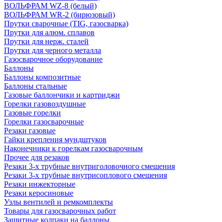
ВОЛЬФРАМ WZ-8 (белый)
ВОЛЬФРАМ WR-2 (бирюзовый)
Прутки сварочные (TIG, газосварка)
Прутки для алюм. сплавов
Прутки для нерж. сталей
Прутки для черного металла
Газосварочное оборудование
Баллоны
Баллоны композитные
Баллоны стальные
Газовые баллончики и картриджи
Горелки газовоздушные
Газовые горелки
Горелки газосварочные
Резаки газовые
Гайки крепления мундштуков
Наконечники к горелкам газосварочным
Прочее для резаков
Резаки 3-х трубные внутриголовочного смешения
Резаки 3-х трубные внутрисоплового смешения
Резаки инжекторные
Резаки керосиновые
Узлы вентилей и ремкомплекты
Товары для газосварочных работ
Защитные колпаки на баллоны