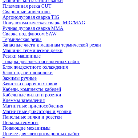
Машины контактной сварки
Плазменная резка CUT
Сварочные инверторы
Аргонодуговая сварка TIG
Полуавтоматическая сварка MIG/MAG
Ручная дуговая сварка MMA
Сварка под флюсом SAW
Термическая резка
Запасные части к машинам термической резки
Машины термической резки
Резаки машинные
Товары для электросварочных работ
Блок жидкостного охлаждения
Блок подачи проволоки
Зажимы ручные
Зачистка сварочных швов
Кабели, комплекты кабелей
Кабельные вилки и розетки
Клеммы заземления
Магнитные приспособления
Магнитные фиксаторы и уголки
Панельные вилки и розетки
Пеналы-термосы
Подающие механизмы
Прочее для электросварочных работ