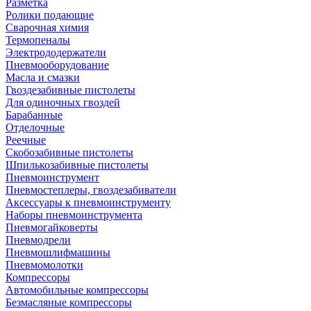
Разметка
Ролики подающие
Сварочная химия
Термопеналы
Электрододержатели
Пневмооборудование
Масла и смазки
Гвоздезабивные пистолеты
Для одиночных гвоздей
Барабанные
Отделочные
Реечные
Скобозабивные пистолеты
Шпилькозабивные пистолеты
Пневмоинструмент
Пневмостеплеры, гвоздезабиватели
Аксессуары к пневмоинструменту
Наборы пневмоинструмента
Пневмогайковерты
Пневмодрели
Пневмошлифмашины
Пневмомолотки
Компрессоры
Автомобильные компрессоры
Безмасляные компрессоры