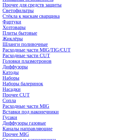
Прочее для средств защиты
Светофильтры
Стёкла к маскам сварщика
Фартуки
Хозтовары
Плиты бытовые
Жиклёры
Шланги поливочные
Расходные части MIG/TIG/CUT
Расходные части CUT
Головки плазмотронов
Диффузоры
Катоды
Наборы
Наборы балеринок
Насадки
Прочее CUT
Сопла
Расходные части MIG
Вставки под наконечники
Гусаки
Диффузоры газовые
Каналы направляющие
Прочее MIG
Сварочные наконечники