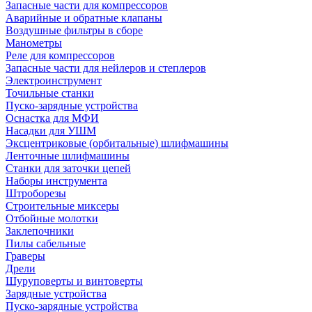
Запасные части для компрессоров
Аварийные и обратные клапаны
Воздушные фильтры в сборе
Манометры
Реле для компрессоров
Запасные части для нейлеров и степлеров
Электроинструмент
Точильные станки
Пуско-зарядные устройства
Оснастка для МФИ
Насадки для УШМ
Эксцентриковые (орбитальные) шлифмашины
Ленточные шлифмашины
Станки для заточки цепей
Наборы инструмента
Штроборезы
Строительные миксеры
Отбойные молотки
Заклепочники
Пилы сабельные
Граверы
Дрели
Шуруповерты и винтоверты
Зарядные устройства
Пуско-зарядные устройства