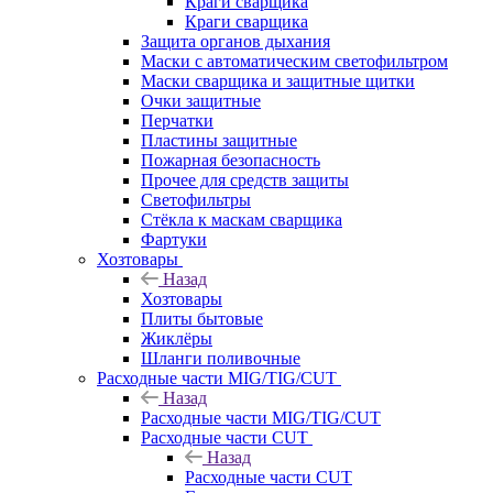
Краги сварщика
Краги сварщика
Защита органов дыхания
Маски с автоматическим светофильтром
Маски сварщика и защитные щитки
Очки защитные
Перчатки
Пластины защитные
Пожарная безопасность
Прочее для средств защиты
Светофильтры
Стёкла к маскам сварщика
Фартуки
Хозтовары
Назад
Хозтовары
Плиты бытовые
Жиклёры
Шланги поливочные
Расходные части MIG/TIG/CUT
Назад
Расходные части MIG/TIG/CUT
Расходные части CUT
Назад
Расходные части CUT