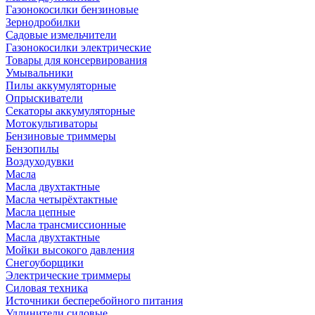
Газонокосилки бензиновые
Зернодробилки
Садовые измельчители
Газонокосилки электрические
Товары для консервирования
Умывальники
Пилы аккумуляторные
Опрыскиватели
Секаторы аккумуляторные
Мотокультиваторы
Бензиновые триммеры
Бензопилы
Воздуходувки
Масла
Масла двухтактные
Масла четырёхтактные
Масла цепные
Масла трансмиссионные
Масла двухтактные
Мойки высокого давления
Снегоуборщики
Электрические триммеры
Силовая техника
Источники бесперебойного питания
Удлинители силовые