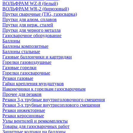
ВОЛЬФРАМ WZ-8 (белый)
ВОЛЬФРАМ WR-2 (бирюзовый)
Прутки сварочные (TIG, газосварка)
Прутки для алюм. сплавов
Прутки для нерж. сталей
Прутки для черного металла
Газосварочное оборудование
Баллоны
Баллоны композитные
Баллоны стальные
Газовые баллончики и картриджи
Горелки газовоздушные
Газовые горелки
Горелки газосварочные
Резаки газовые
Гайки крепления мундштуков
Наконечники к горелкам газосварочным
Прочее для резаков
Резаки 3-х трубные внутриголовочного смешения
Резаки 3-х трубные внутрисоплового смешения
Резаки инжекторные
Резаки керосиновые
Узлы вентилей и ремкомплекты
Товары для газосварочных работ
Защитные колпаки на баллоны