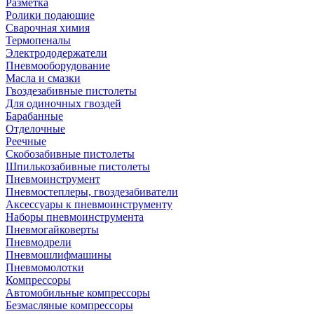
Разметка
Ролики подающие
Сварочная химия
Термопеналы
Электрододержатели
Пневмооборудование
Масла и смазки
Гвоздезабивные пистолеты
Для одиночных гвоздей
Барабанные
Отделочные
Реечные
Скобозабивные пистолеты
Шпилькозабивные пистолеты
Пневмоинструмент
Пневмостеплеры, гвоздезабиватели
Аксессуары к пневмоинструменту
Наборы пневмоинструмента
Пневмогайковерты
Пневмодрели
Пневмошлифмашины
Пневмомолотки
Компрессоры
Автомобильные компрессоры
Безмасляные компрессоры