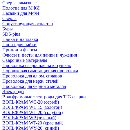
Сверла алмазные
Полотна для МФИ
Насадки для МФИ
Свёрла
Сопутствующая оснастка
Буры
SDS-plus
Пайка и наплавка
Посты для пайки
Припои и флюсы
Флюсы и пасты для пайки и лужения
Сварочные материалы
Проволока сварочная на катушках
Порошковая самозащитная проволока
Проволока для алюм. сплавов
Проволока для нерж. сталей
Проволока для черного металла
Электроды
Вольфрамовые электроды для TIG сварки
ВОЛЬФРАМ WC-20 (серый)
ВОЛЬФРАМ WL-15 (золотой)
ВОЛЬФРАМ WL-20 (голубой)
ВОЛЬФРАМ WP (зеленый)
ВОЛЬФРАМ WT-20 (красный)
ВОЛЬФРАМ WY-20 (синий)