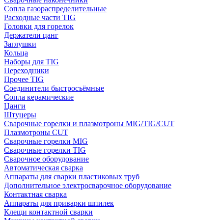
Сопла газораспределительные
Расходные части TIG
Головки для горелок
Держатели цанг
Заглушки
Кольца
Наборы для TIG
Переходники
Прочее TIG
Соединители быстросъёмные
Сопла керамические
Цанги
Штуцеры
Сварочные горелки и плазмотроны MIG/TIG/CUT
Плазмотроны CUT
Сварочные горелки MIG
Сварочные горелки TIG
Сварочное оборудование
Автоматическая сварка
Аппараты для сварки пластиковых труб
Дополнительное электросварочное оборудование
Контактная сварка
Аппараты для приварки шпилек
Клещи контактной сварки