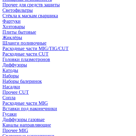
Прочее для средств защиты
Светофильтры
Стёкла к маскам сварщика
Фартуки
Хозтовары
Плиты бытовые
Жиклёры
Шланги поливочные
Расходные части MIG/TIG/CUT
Расходные части CUT
Головки плазмотронов
Диффузоры
Катоды
Наборы
Наборы балеринок
Насадки
Прочее CUT
Сопла
Расходные части MIG
Вставки под наконечники
Гусаки
Диффузоры газовые
Каналы направляющие
Прочее MIG
Сварочные наконечники