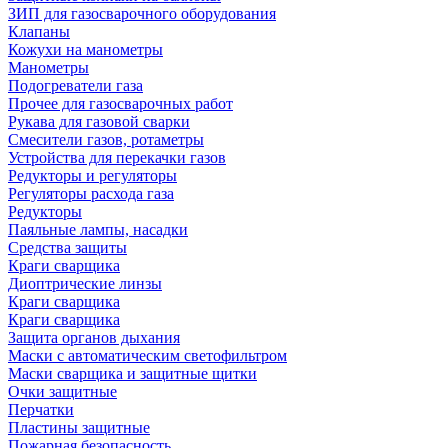
ЗИП для газосварочного оборудования
Клапаны
Кожухи на манометры
Манометры
Подогреватели газа
Прочее для газосварочных работ
Рукава для газовой сварки
Смесители газов, ротаметры
Устройства для перекачки газов
Редукторы и регуляторы
Регуляторы расхода газа
Редукторы
Паяльные лампы, насадки
Средства защиты
Краги сварщика
Диоптрические линзы
Краги сварщика
Краги сварщика
Защита органов дыхания
Маски с автоматическим светофильтром
Маски сварщика и защитные щитки
Очки защитные
Перчатки
Пластины защитные
Пожарная безопасность