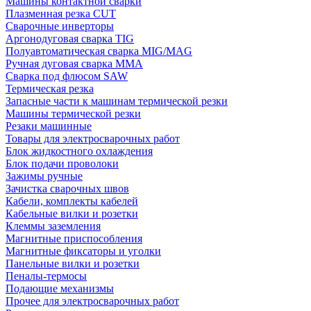
Машины контактной сварки
Плазменная резка CUT
Сварочные инверторы
Аргонодуговая сварка TIG
Полуавтоматическая сварка MIG/MAG
Ручная дуговая сварка MMA
Сварка под флюсом SAW
Термическая резка
Запасные части к машинам термической резки
Машины термической резки
Резаки машинные
Товары для электросварочных работ
Блок жидкостного охлаждения
Блок подачи проволоки
Зажимы ручные
Зачистка сварочных швов
Кабели, комплекты кабелей
Кабельные вилки и розетки
Клеммы заземления
Магнитные приспособления
Магнитные фиксаторы и уголки
Панельные вилки и розетки
Пеналы-термосы
Подающие механизмы
Прочее для электросварочных работ