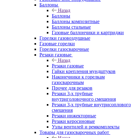
Баллоны
Назад
Баллоны
Баллоны композитные
Баллоны стальные
Газовые баллончики и картриджи
Горелки газовоздушные
Газовые горелки
Горелки газосварочные
Резаки газовые
Назад
Резаки газовые
Гайки крепления мундштуков
Наконечники к горелкам
газосварочным
Прочее для резаков
Резаки 3-х трубные
внутриголовочного смешения
Резаки 3-х трубные внутрисоплового
смешения
Резаки инжекторные
Резаки керосиновые
Узлы вентилей и ремкомплекты
Товары для газосварочных работ
Назад