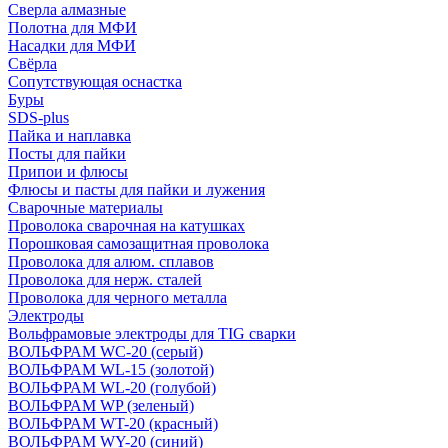
Сверла алмазные
Полотна для МФИ
Насадки для МФИ
Свёрла
Сопутствующая оснастка
Буры
SDS-plus
Пайка и наплавка
Посты для пайки
Припои и флюсы
Флюсы и пасты для пайки и лужения
Сварочные материалы
Проволока сварочная на катушках
Порошковая самозащитная проволока
Проволока для алюм. сплавов
Проволока для нерж. сталей
Проволока для черного металла
Электроды
Вольфрамовые электроды для TIG сварки
ВОЛЬФРАМ WC-20 (серый)
ВОЛЬФРАМ WL-15 (золотой)
ВОЛЬФРАМ WL-20 (голубой)
ВОЛЬФРАМ WP (зеленый)
ВОЛЬФРАМ WT-20 (красный)
ВОЛЬФРАМ WY-20 (синий)