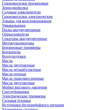
Газонокосилки бензиновые
Зернодробилки
Садовые измельчители
Газонокосилки электрические
Товары для консервирования
Умывальники
Пилы аккумуляторные
Опрыскиватели
Секаторы аккумуляторные
Мотокультиваторы
Бензиновые триммеры
Бензопилы
Воздуходувки
Масла
Масла двухтактные
Масла четырёхтактные
Масла цепные
Масла трансмиссионные
Масла двухтактные
Мойки высокого давления
Снегоуборщики
Электрические триммеры
Силовая техника
Источники бесперебойного питания
Удлинители силовые