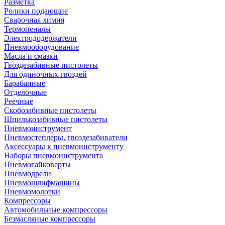
Разметка
Ролики подающие
Сварочная химия
Термопеналы
Электрододержатели
Пневмооборудование
Масла и смазки
Гвоздезабивные пистолеты
Для одиночных гвоздей
Барабанные
Отделочные
Реечные
Скобозабивные пистолеты
Шпилькозабивные пистолеты
Пневмоинструмент
Пневмостеплеры, гвоздезабиватели
Аксессуары к пневмоинструменту
Наборы пневмоинструмента
Пневмогайковерты
Пневмодрели
Пневмошлифмашины
Пневмомолотки
Компрессоры
Автомобильные компрессоры
Безмасляные компрессоры