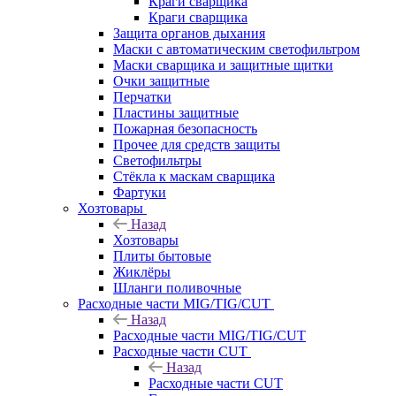
Краги сварщика
Краги сварщика
Защита органов дыхания
Маски с автоматическим светофильтром
Маски сварщика и защитные щитки
Очки защитные
Перчатки
Пластины защитные
Пожарная безопасность
Прочее для средств защиты
Светофильтры
Стёкла к маскам сварщика
Фартуки
Хозтовары
Назад
Хозтовары
Плиты бытовые
Жиклёры
Шланги поливочные
Расходные части MIG/TIG/CUT
Назад
Расходные части MIG/TIG/CUT
Расходные части CUT
Назад
Расходные части CUT