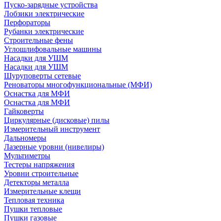
Пуско-зарядные устройства
Лобзики электрические
Перфораторы
Рубанки электрические
Строительные фены
Углошлифовальные машины
Насадки для УШМ
Насадки для УШМ
Шуруповерты сетевые
Реноваторы многофункциональные (МФИ)
Оснастка для МФИ
Оснастка для МФИ
Гайковерты
Циркулярные (дисковые) пилы
Измерительный инструмент
Дальномеры
Лазерные уровни (нивелиры)
Мультиметры
Тестеры напряжения
Уровни строительные
Детекторы металла
Измерительные клещи
Тепловая техника
Пушки тепловые
Пушки газовые