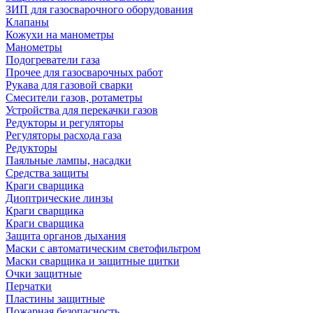
ЗИП для газосварочного оборудования
Клапаны
Кожухи на манометры
Манометры
Подогреватели газа
Прочее для газосварочных работ
Рукава для газовой сварки
Смесители газов, ротаметры
Устройства для перекачки газов
Редукторы и регуляторы
Регуляторы расхода газа
Редукторы
Паяльные лампы, насадки
Средства защиты
Краги сварщика
Диоптрические линзы
Краги сварщика
Краги сварщика
Защита органов дыхания
Маски с автоматическим светофильтром
Маски сварщика и защитные щитки
Очки защитные
Перчатки
Пластины защитные
Пожарная безопасность