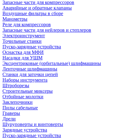
Запасные части для компрессоров
Аварийные и обратные клапаны
Воздушные фильтры в сборе
Манометры
Реле для компрессоров
Запасные части для нейлеров и степлеров
Электроинструмент
Точильные станки
Пуско-зарядные устройства
Оснастка для МФИ
Насадки для УШМ
Эксцентриковые (орбитальные) шлифмашины
Ленточные шлифмашины
Станки для заточки цепей
Наборы инструмента
Штроборезы
Строительные миксеры
Отбойные молотки
Заклепочники
Пилы сабельные
Граверы
Дрели
Шуруповерты и винтоверты
Зарядные устройства
Пуско-зарядные устройства