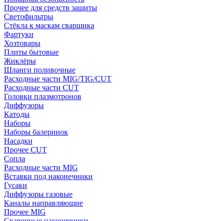
Прочее для средств защиты
Светофильтры
Стёкла к маскам сварщика
Фартуки
Хозтовары
Плиты бытовые
Жиклёры
Шланги поливочные
Расходные части MIG/TIG/CUT
Расходные части CUT
Головки плазмотронов
Диффузоры
Катоды
Наборы
Наборы балеринок
Насадки
Прочее CUT
Сопла
Расходные части MIG
Вставки под наконечники
Гусаки
Диффузоры газовые
Каналы направляющие
Прочее MIG
Сварочные наконечники