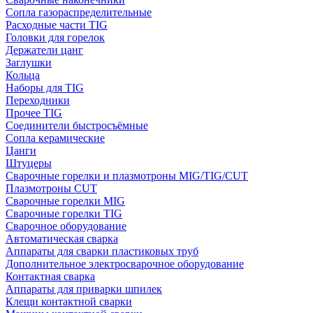
Сопла газораспределительные
Расходные части TIG
Головки для горелок
Держатели цанг
Заглушки
Кольца
Наборы для TIG
Переходники
Прочее TIG
Соединители быстросъёмные
Сопла керамические
Цанги
Штуцеры
Сварочные горелки и плазмотроны MIG/TIG/CUT
Плазмотроны CUT
Сварочные горелки MIG
Сварочные горелки TIG
Сварочное оборудование
Автоматическая сварка
Аппараты для сварки пластиковых труб
Дополнительное электросварочное оборудование
Контактная сварка
Аппараты для приварки шпилек
Клещи контактной сварки