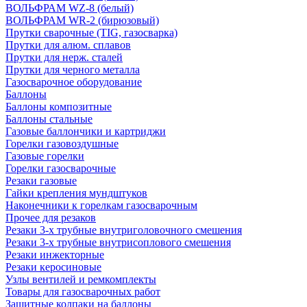
ВОЛЬФРАМ WZ-8 (белый)
ВОЛЬФРАМ WR-2 (бирюзовый)
Прутки сварочные (TIG, газосварка)
Прутки для алюм. сплавов
Прутки для нерж. сталей
Прутки для черного металла
Газосварочное оборудование
Баллоны
Баллоны композитные
Баллоны стальные
Газовые баллончики и картриджи
Горелки газовоздушные
Газовые горелки
Горелки газосварочные
Резаки газовые
Гайки крепления мундштуков
Наконечники к горелкам газосварочным
Прочее для резаков
Резаки 3-х трубные внутриголовочного смешения
Резаки 3-х трубные внутрисоплового смешения
Резаки инжекторные
Резаки керосиновые
Узлы вентилей и ремкомплекты
Товары для газосварочных работ
Защитные колпаки на баллоны