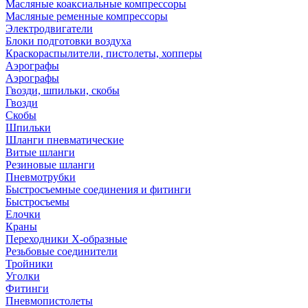
Масляные коаксиальные компрессоры
Масляные ременные компрессоры
Электродвигатели
Блоки подготовки воздуха
Краскораспылители, пистолеты, хопперы
Аэрографы
Аэрографы
Гвозди, шпильки, скобы
Гвозди
Скобы
Шпильки
Шланги пневматические
Витые шланги
Резиновые шланги
Пневмотрубки
Быстросъемные соединения и фитинги
Быстросъемы
Елочки
Краны
Переходники Х-образные
Резьбовые соединители
Тройники
Уголки
Фитинги
Пневмопистолеты