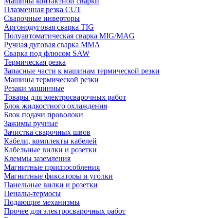
Машины контактной сварки
Плазменная резка CUT
Сварочные инверторы
Аргонодуговая сварка TIG
Полуавтоматическая сварка MIG/MAG
Ручная дуговая сварка MMA
Сварка под флюсом SAW
Термическая резка
Запасные части к машинам термической резки
Машины термической резки
Резаки машинные
Товары для электросварочных работ
Блок жидкостного охлаждения
Блок подачи проволоки
Зажимы ручные
Зачистка сварочных швов
Кабели, комплекты кабелей
Кабельные вилки и розетки
Клеммы заземления
Магнитные приспособления
Магнитные фиксаторы и уголки
Панельные вилки и розетки
Пеналы-термосы
Подающие механизмы
Прочее для электросварочных работ