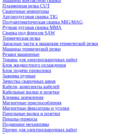
Машины контактной сварки
Плазменная резка CUT
Сварочные инверторы
Аргонодуговая сварка TIG
Полуавтоматическая сварка MIG/MAG
Ручная дуговая сварка MMA
Сварка под флюсом SAW
Термическая резка
Запасные части к машинам термической резки
Машины термической резки
Резаки машинные
Товары для электросварочных работ
Блок жидкостного охлаждения
Блок подачи проволоки
Зажимы ручные
Зачистка сварочных швов
Кабели, комплекты кабелей
Кабельные вилки и розетки
Клеммы заземления
Магнитные приспособления
Магнитные фиксаторы и уголки
Панельные вилки и розетки
Пеналы-термосы
Подающие механизмы
Прочее для электросварочных работ