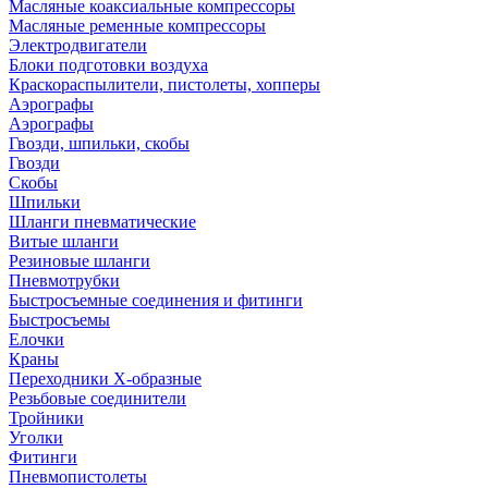
Масляные коаксиальные компрессоры
Масляные ременные компрессоры
Электродвигатели
Блоки подготовки воздуха
Краскораспылители, пистолеты, хопперы
Аэрографы
Аэрографы
Гвозди, шпильки, скобы
Гвозди
Скобы
Шпильки
Шланги пневматические
Витые шланги
Резиновые шланги
Пневмотрубки
Быстросъемные соединения и фитинги
Быстросъемы
Елочки
Краны
Переходники Х-образные
Резьбовые соединители
Тройники
Уголки
Фитинги
Пневмопистолеты