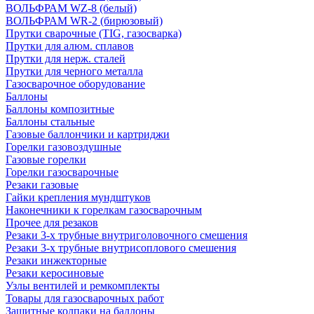
ВОЛЬФРАМ WZ-8 (белый)
ВОЛЬФРАМ WR-2 (бирюзовый)
Прутки сварочные (TIG, газосварка)
Прутки для алюм. сплавов
Прутки для нерж. сталей
Прутки для черного металла
Газосварочное оборудование
Баллоны
Баллоны композитные
Баллоны стальные
Газовые баллончики и картриджи
Горелки газовоздушные
Газовые горелки
Горелки газосварочные
Резаки газовые
Гайки крепления мундштуков
Наконечники к горелкам газосварочным
Прочее для резаков
Резаки 3-х трубные внутриголовочного смешения
Резаки 3-х трубные внутрисоплового смешения
Резаки инжекторные
Резаки керосиновые
Узлы вентилей и ремкомплекты
Товары для газосварочных работ
Защитные колпаки на баллоны