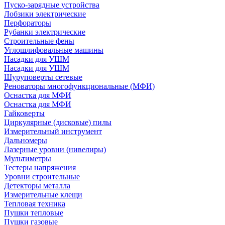
Пуско-зарядные устройства
Лобзики электрические
Перфораторы
Рубанки электрические
Строительные фены
Углошлифовальные машины
Насадки для УШМ
Насадки для УШМ
Шуруповерты сетевые
Реноваторы многофункциональные (МФИ)
Оснастка для МФИ
Оснастка для МФИ
Гайковерты
Циркулярные (дисковые) пилы
Измерительный инструмент
Дальномеры
Лазерные уровни (нивелиры)
Мультиметры
Тестеры напряжения
Уровни строительные
Детекторы металла
Измерительные клещи
Тепловая техника
Пушки тепловые
Пушки газовые