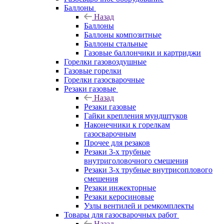
Баллоны
Назад
Баллоны
Баллоны композитные
Баллоны стальные
Газовые баллончики и картриджи
Горелки газовоздушные
Газовые горелки
Горелки газосварочные
Резаки газовые
Назад
Резаки газовые
Гайки крепления мундштуков
Наконечники к горелкам
газосварочным
Прочее для резаков
Резаки 3-х трубные
внутриголовочного смешения
Резаки 3-х трубные внутрисоплового
смешения
Резаки инжекторные
Резаки керосиновые
Узлы вентилей и ремкомплекты
Товары для газосварочных работ
Назад