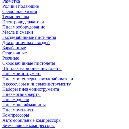
Разметка
Ролики подающие
Сварочная химия
Термопеналы
Электрододержатели
Пневмооборудование
Масла и смазки
Гвоздезабивные пистолеты
Для одиночных гвоздей
Барабанные
Отделочные
Реечные
Скобозабивные пистолеты
Шпилькозабивные пистолеты
Пневмоинструмент
Пневмостеплеры, гвоздезабиватели
Аксессуары к пневмоинструменту
Наборы пневмоинструмента
Пневмогайковерты
Пневмодрели
Пневмошлифмашины
Пневмомолотки
Компрессоры
Автомобильные компрессоры
Безмасляные компрессоры