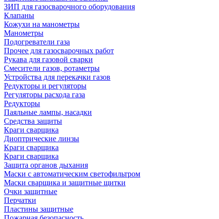
ЗИП для газосварочного оборудования
Клапаны
Кожухи на манометры
Манометры
Подогреватели газа
Прочее для газосварочных работ
Рукава для газовой сварки
Смесители газов, ротаметры
Устройства для перекачки газов
Редукторы и регуляторы
Регуляторы расхода газа
Редукторы
Паяльные лампы, насадки
Средства защиты
Краги сварщика
Диоптрические линзы
Краги сварщика
Краги сварщика
Защита органов дыхания
Маски с автоматическим светофильтром
Маски сварщика и защитные щитки
Очки защитные
Перчатки
Пластины защитные
Пожарная безопасность