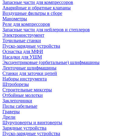
Запасные части для компрессоров
Аварийные и обратные клапаны
Воздушные фильтры в сборе
Манометры
Реле для компрессоров
Запасные части для нейлеров и степлеров
Электроинструмент
Точильные станки
Пуско-зарядные устройства
Оснастка для МФИ
Насадки для УШМ
Эксцентриковые (орбитальные) шлифмашины
Ленточные шлифмашины
Станки для заточки цепей
Наборы инструмента
Штроборезы
Строительные миксеры
Отбойные молотки
Заклепочники
Пилы сабельные
Граверы
Дрели
Шуруповерты и винтоверты
Зарядные устройства
Пуско-зарядные устройства