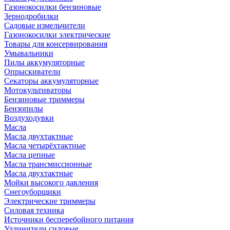
Газонокосилки бензиновые
Зернодробилки
Садовые измельчители
Газонокосилки электрические
Товары для консервирования
Умывальники
Пилы аккумуляторные
Опрыскиватели
Секаторы аккумуляторные
Мотокультиваторы
Бензиновые триммеры
Бензопилы
Воздуходувки
Масла
Масла двухтактные
Масла четырёхтактные
Масла цепные
Масла трансмиссионные
Масла двухтактные
Мойки высокого давления
Снегоуборщики
Электрические триммеры
Силовая техника
Источники бесперебойного питания
Удлинители силовые