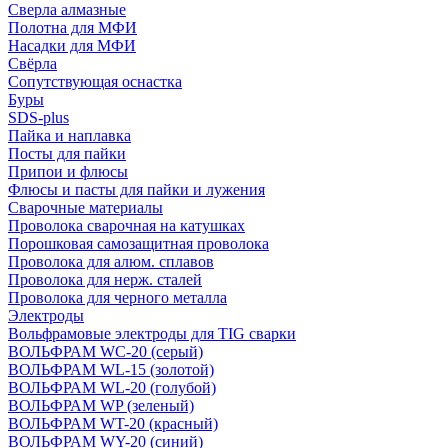
Сверла алмазные
Полотна для МФИ
Насадки для МФИ
Свёрла
Сопутствующая оснастка
Буры
SDS-plus
Пайка и наплавка
Посты для пайки
Припои и флюсы
Флюсы и пасты для пайки и лужения
Сварочные материалы
Проволока сварочная на катушках
Порошковая самозащитная проволока
Проволока для алюм. сплавов
Проволока для нерж. сталей
Проволока для черного металла
Электроды
Вольфрамовые электроды для TIG сварки
ВОЛЬФРАМ WC-20 (серый)
ВОЛЬФРАМ WL-15 (золотой)
ВОЛЬФРАМ WL-20 (голубой)
ВОЛЬФРАМ WP (зеленый)
ВОЛЬФРАМ WT-20 (красный)
ВОЛЬФРАМ WY-20 (синий)