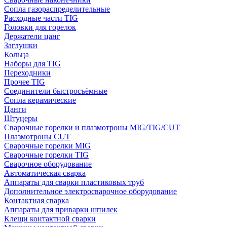
Сопла газораспределительные
Расходные части TIG
Головки для горелок
Держатели цанг
Заглушки
Кольца
Наборы для TIG
Переходники
Прочее TIG
Соединители быстросъёмные
Сопла керамические
Цанги
Штуцеры
Сварочные горелки и плазмотроны MIG/TIG/CUT
Плазмотроны CUT
Сварочные горелки MIG
Сварочные горелки TIG
Сварочное оборудование
Автоматическая сварка
Аппараты для сварки пластиковых труб
Дополнительное электросварочное оборудование
Контактная сварка
Аппараты для приварки шпилек
Клещи контактной сварки