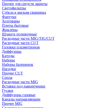
Прочее для средств защиты
Светофильтры
Стёкла к маскам сварщика
Фартуки
Хозтовары
Плиты бытовые
Жиклёры
Шланги поливочные
Расходные части MIG/TIG/CUT
Расходные части CUT
Головки плазмотронов
Диффузоры
Катоды
Наборы
Наборы балеринок
Насадки
Прочее CUT
Сопла
Расходные части MIG
Вставки под наконечники
Гусаки
Диффузоры газовые
Каналы направляющие
Прочее MIG
Сварочные наконечники