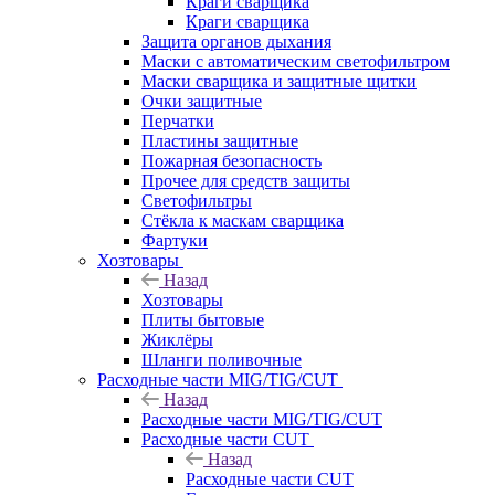
Краги сварщика
Краги сварщика
Защита органов дыхания
Маски с автоматическим светофильтром
Маски сварщика и защитные щитки
Очки защитные
Перчатки
Пластины защитные
Пожарная безопасность
Прочее для средств защиты
Светофильтры
Стёкла к маскам сварщика
Фартуки
Хозтовары
Назад
Хозтовары
Плиты бытовые
Жиклёры
Шланги поливочные
Расходные части MIG/TIG/CUT
Назад
Расходные части MIG/TIG/CUT
Расходные части CUT
Назад
Расходные части CUT