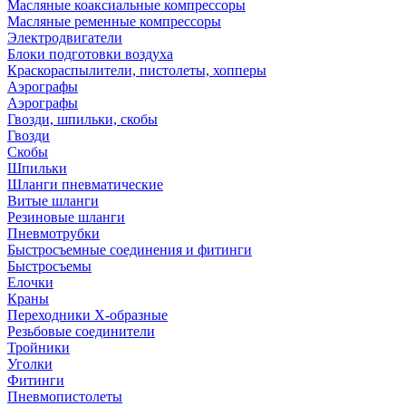
Масляные коаксиальные компрессоры
Масляные ременные компрессоры
Электродвигатели
Блоки подготовки воздуха
Краскораспылители, пистолеты, хопперы
Аэрографы
Аэрографы
Гвозди, шпильки, скобы
Гвозди
Скобы
Шпильки
Шланги пневматические
Витые шланги
Резиновые шланги
Пневмотрубки
Быстросъемные соединения и фитинги
Быстросъемы
Елочки
Краны
Переходники Х-образные
Резьбовые соединители
Тройники
Уголки
Фитинги
Пневмопистолеты