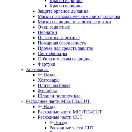
Краги сварщика
Краги сварщика
Защита органов дыхания
Маски с автоматическим светофильтром
Маски сварщика и защитные щитки
Очки защитные
Перчатки
Пластины защитные
Пожарная безопасность
Прочее для средств защиты
Светофильтры
Стёкла к маскам сварщика
Фартуки
Хозтовары
Назад
Хозтовары
Плиты бытовые
Жиклёры
Шланги поливочные
Расходные части MIG/TIG/CUT
Назад
Расходные части MIG/TIG/CUT
Расходные части CUT
Назад
Расходные части CUT