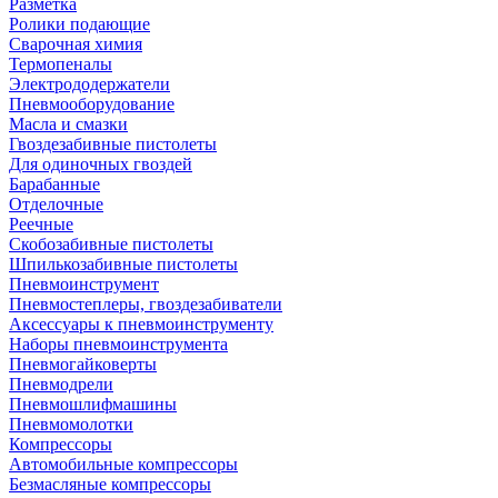
Разметка
Ролики подающие
Сварочная химия
Термопеналы
Электрододержатели
Пневмооборудование
Масла и смазки
Гвоздезабивные пистолеты
Для одиночных гвоздей
Барабанные
Отделочные
Реечные
Скобозабивные пистолеты
Шпилькозабивные пистолеты
Пневмоинструмент
Пневмостеплеры, гвоздезабиватели
Аксессуары к пневмоинструменту
Наборы пневмоинструмента
Пневмогайковерты
Пневмодрели
Пневмошлифмашины
Пневмомолотки
Компрессоры
Автомобильные компрессоры
Безмасляные компрессоры