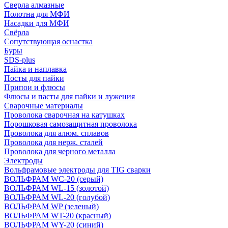
Сверла алмазные
Полотна для МФИ
Насадки для МФИ
Свёрла
Сопутствующая оснастка
Буры
SDS-plus
Пайка и наплавка
Посты для пайки
Припои и флюсы
Флюсы и пасты для пайки и лужения
Сварочные материалы
Проволока сварочная на катушках
Порошковая самозащитная проволока
Проволока для алюм. сплавов
Проволока для нерж. сталей
Проволока для черного металла
Электроды
Вольфрамовые электроды для TIG сварки
ВОЛЬФРАМ WC-20 (серый)
ВОЛЬФРАМ WL-15 (золотой)
ВОЛЬФРАМ WL-20 (голубой)
ВОЛЬФРАМ WP (зеленый)
ВОЛЬФРАМ WT-20 (красный)
ВОЛЬФРАМ WY-20 (синий)