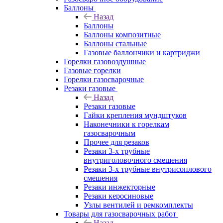
Баллоны
Назад
Баллоны
Баллоны композитные
Баллоны стальные
Газовые баллончики и картриджи
Горелки газовоздушные
Газовые горелки
Горелки газосварочные
Резаки газовые
Назад
Резаки газовые
Гайки крепления мундштуков
Наконечники к горелкам
газосварочным
Прочее для резаков
Резаки 3-х трубные
внутриголовочного смешения
Резаки 3-х трубные внутрисоплового
смешения
Резаки инжекторные
Резаки керосиновые
Узлы вентилей и ремкомплекты
Товары для газосварочных работ
Назад