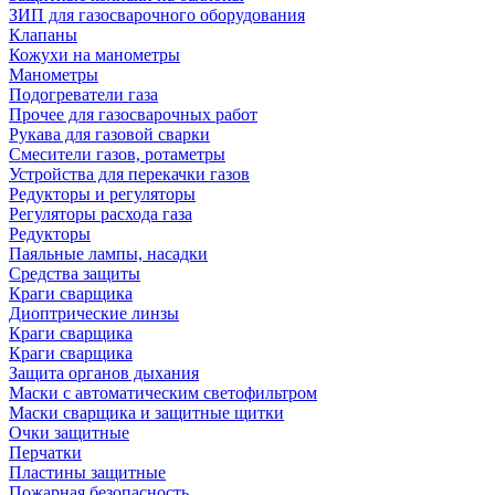
ЗИП для газосварочного оборудования
Клапаны
Кожухи на манометры
Манометры
Подогреватели газа
Прочее для газосварочных работ
Рукава для газовой сварки
Смесители газов, ротаметры
Устройства для перекачки газов
Редукторы и регуляторы
Регуляторы расхода газа
Редукторы
Паяльные лампы, насадки
Средства защиты
Краги сварщика
Диоптрические линзы
Краги сварщика
Краги сварщика
Защита органов дыхания
Маски с автоматическим светофильтром
Маски сварщика и защитные щитки
Очки защитные
Перчатки
Пластины защитные
Пожарная безопасность