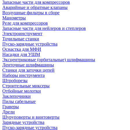
Запасные части для компрессоров
Аварийные и обратные клапаны
Воздушные фильтры в сборе
Манометры
Реле для компрессоров
Запасные части для нейлеров и степлеров
Электроинструмент
Точильные станки
Пуско-зарядные устройства
Оснастка для МФИ
Насадки для УШМ
Эксцентриковые (орбитальные) шлифмашины
Ленточные шлифмашины
Станки для заточки цепей
Наборы инструмента
Штроборезы
Строительные миксеры
Отбойные молотки
Заклепочники
Пилы сабельные
Граверы
Дрели
Шуруповерты и винтоверты
Зарядные устройства
Пуско-зарядные устройства