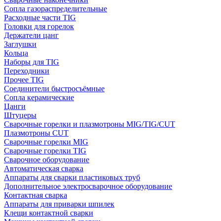
Сопла газораспределительные
Расходные части TIG
Головки для горелок
Держатели цанг
Заглушки
Кольца
Наборы для TIG
Переходники
Прочее TIG
Соединители быстросъёмные
Сопла керамические
Цанги
Штуцеры
Сварочные горелки и плазмотроны MIG/TIG/CUT
Плазмотроны CUT
Сварочные горелки MIG
Сварочные горелки TIG
Сварочное оборудование
Автоматическая сварка
Аппараты для сварки пластиковых труб
Дополнительное электросварочное оборудование
Контактная сварка
Аппараты для приварки шпилек
Клещи контактной сварки