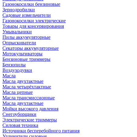
Газонокосилки бензиновые
Зернодробилки
Садовые измельчители
Газонокосилки электрические
Товары для консервирования
Умывальники
Пилы аккумуляторные
Опрыскиватели
Секаторы аккумуляторные
Мотокультиваторы
Бензиновые триммеры
Бензопилы
Воздуходувки
Масла
Масла двухтактные
Масла четырёхтактные
Масла цепные
Масла трансмиссионные
Масла двухтактные
Мойки высокого давления
Снегоуборщики
Электрические триммеры
Силовая техника
Источники бесперебойного питания
Удлинители силовые