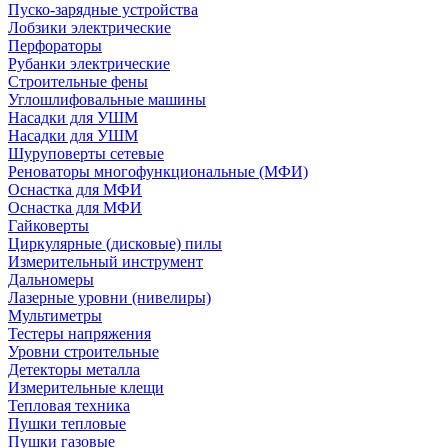
Пуско-зарядные устройства
Лобзики электрические
Перфораторы
Рубанки электрические
Строительные фены
Углошлифовальные машины
Насадки для УШМ
Насадки для УШМ
Шуруповерты сетевые
Реноваторы многофункциональные (МФИ)
Оснастка для МФИ
Оснастка для МФИ
Гайковерты
Циркулярные (дисковые) пилы
Измерительный инструмент
Дальномеры
Лазерные уровни (нивелиры)
Мультиметры
Тестеры напряжения
Уровни строительные
Детекторы металла
Измерительные клещи
Тепловая техника
Пушки тепловые
Пушки газовые