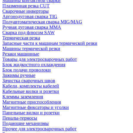
Машины контактной сварки
Плазменная резка CUT
Сварочные инверторы
Аргонодуговая сварка TIG
Полуавтоматическая сварка MIG/MAG
Ручная дуговая сварка MMA
Сварка под флюсом SAW
Термическая резка
Запасные части к машинам термической резки
Машины термической резки
Резаки машинные
Товары для электросварочных работ
Блок жидкостного охлаждения
Блок подачи проволоки
Зажимы ручные
Зачистка сварочных швов
Кабели, комплекты кабелей
Кабельные вилки и розетки
Клеммы заземления
Магнитные приспособления
Магнитные фиксаторы и уголки
Панельные вилки и розетки
Пеналы-термосы
Подающие механизмы
Прочее для электросварочных работ