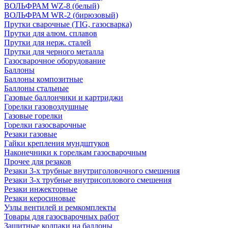
ВОЛЬФРАМ WZ-8 (белый)
ВОЛЬФРАМ WR-2 (бирюзовый)
Прутки сварочные (TIG, газосварка)
Прутки для алюм. сплавов
Прутки для нерж. сталей
Прутки для черного металла
Газосварочное оборудование
Баллоны
Баллоны композитные
Баллоны стальные
Газовые баллончики и картриджи
Горелки газовоздушные
Газовые горелки
Горелки газосварочные
Резаки газовые
Гайки крепления мундштуков
Наконечники к горелкам газосварочным
Прочее для резаков
Резаки 3-х трубные внутриголовочного смешения
Резаки 3-х трубные внутрисоплового смешения
Резаки инжекторные
Резаки керосиновые
Узлы вентилей и ремкомплекты
Товары для газосварочных работ
Защитные колпаки на баллоны