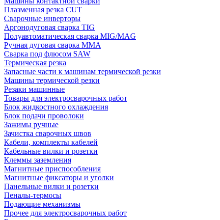
Машины контактной сварки
Плазменная резка CUT
Сварочные инверторы
Аргонодуговая сварка TIG
Полуавтоматическая сварка MIG/MAG
Ручная дуговая сварка MMA
Сварка под флюсом SAW
Термическая резка
Запасные части к машинам термической резки
Машины термической резки
Резаки машинные
Товары для электросварочных работ
Блок жидкостного охлаждения
Блок подачи проволоки
Зажимы ручные
Зачистка сварочных швов
Кабели, комплекты кабелей
Кабельные вилки и розетки
Клеммы заземления
Магнитные приспособления
Магнитные фиксаторы и уголки
Панельные вилки и розетки
Пеналы-термосы
Подающие механизмы
Прочее для электросварочных работ