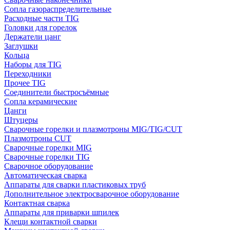
Сопла газораспределительные
Расходные части TIG
Головки для горелок
Держатели цанг
Заглушки
Кольца
Наборы для TIG
Переходники
Прочее TIG
Соединители быстросъёмные
Сопла керамические
Цанги
Штуцеры
Сварочные горелки и плазмотроны MIG/TIG/CUT
Плазмотроны CUT
Сварочные горелки MIG
Сварочные горелки TIG
Сварочное оборудование
Автоматическая сварка
Аппараты для сварки пластиковых труб
Дополнительное электросварочное оборудование
Контактная сварка
Аппараты для приварки шпилек
Клещи контактной сварки