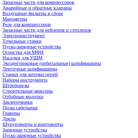
Запасные части для компрессоров
Аварийные и обратные клапаны
Воздушные фильтры в сборе
Манометры
Реле для компрессоров
Запасные части для нейлеров и степлеров
Электроинструмент
Точильные станки
Пуско-зарядные устройства
Оснастка для МФИ
Насадки для УШМ
Эксцентриковые (орбитальные) шлифмашины
Ленточные шлифмашины
Станки для заточки цепей
Наборы инструмента
Штроборезы
Строительные миксеры
Отбойные молотки
Заклепочники
Пилы сабельные
Граверы
Дрели
Шуруповерты и винтоверты
Зарядные устройства
Пуско-зарядные устройства