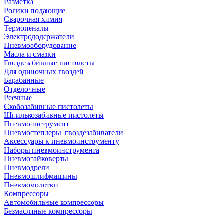
Разметка
Ролики подающие
Сварочная химия
Термопеналы
Электрододержатели
Пневмооборудование
Масла и смазки
Гвоздезабивные пистолеты
Для одиночных гвоздей
Барабанные
Отделочные
Реечные
Скобозабивные пистолеты
Шпилькозабивные пистолеты
Пневмоинструмент
Пневмостеплеры, гвоздезабиватели
Аксессуары к пневмоинструменту
Наборы пневмоинструмента
Пневмогайковерты
Пневмодрели
Пневмошлифмашины
Пневмомолотки
Компрессоры
Автомобильные компрессоры
Безмасляные компрессоры