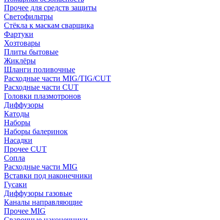
Прочее для средств защиты
Светофильтры
Стёкла к маскам сварщика
Фартуки
Хозтовары
Плиты бытовые
Жиклёры
Шланги поливочные
Расходные части MIG/TIG/CUT
Расходные части CUT
Головки плазмотронов
Диффузоры
Катоды
Наборы
Наборы балеринок
Насадки
Прочее CUT
Сопла
Расходные части MIG
Вставки под наконечники
Гусаки
Диффузоры газовые
Каналы направляющие
Прочее MIG
Сварочные наконечники