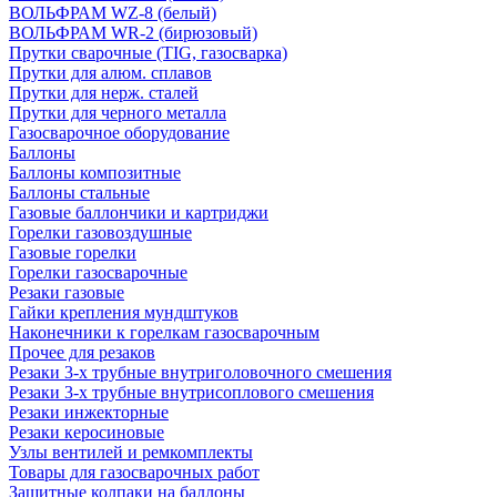
ВОЛЬФРАМ WZ-8 (белый)
ВОЛЬФРАМ WR-2 (бирюзовый)
Прутки сварочные (TIG, газосварка)
Прутки для алюм. сплавов
Прутки для нерж. сталей
Прутки для черного металла
Газосварочное оборудование
Баллоны
Баллоны композитные
Баллоны стальные
Газовые баллончики и картриджи
Горелки газовоздушные
Газовые горелки
Горелки газосварочные
Резаки газовые
Гайки крепления мундштуков
Наконечники к горелкам газосварочным
Прочее для резаков
Резаки 3-х трубные внутриголовочного смешения
Резаки 3-х трубные внутрисоплового смешения
Резаки инжекторные
Резаки керосиновые
Узлы вентилей и ремкомплекты
Товары для газосварочных работ
Защитные колпаки на баллоны