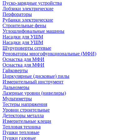
Пуско-зарядные устройства
Лобзики электрические
Перфораторы
Рубанки электрические
Строительные фены
Углошлифовальные машины
Насадки для УШМ
Насадки для УШМ
Шуруповерты сетевые
Реноваторы многофункциональные (МФИ)
Оснастка для МФИ
Оснастка для МФИ
Гайковерты
Циркулярные (дисковые) пилы
Измерительный инструмент
Дальномеры
Лазерные уровни (нивелиры)
Мультиметры
Тестеры напряжения
Уровни строительные
Детекторы металла
Измерительные клещи
Тепловая техника
Пушки тепловые
Пушки газовые