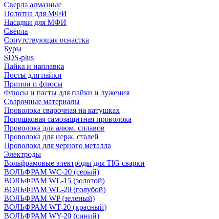
Сверла алмазные
Полотна для МФИ
Насадки для МФИ
Свёрла
Сопутствующая оснастка
Буры
SDS-plus
Пайка и наплавка
Посты для пайки
Припои и флюсы
Флюсы и пасты для пайки и лужения
Сварочные материалы
Проволока сварочная на катушках
Порошковая самозащитная проволока
Проволока для алюм. сплавов
Проволока для нерж. сталей
Проволока для черного металла
Электроды
Вольфрамовые электроды для TIG сварки
ВОЛЬФРАМ WC-20 (серый)
ВОЛЬФРАМ WL-15 (золотой)
ВОЛЬФРАМ WL-20 (голубой)
ВОЛЬФРАМ WP (зеленый)
ВОЛЬФРАМ WT-20 (красный)
ВОЛЬФРАМ WY-20 (синий)