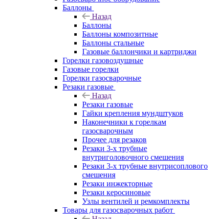
Баллоны
Назад
Баллоны
Баллоны композитные
Баллоны стальные
Газовые баллончики и картриджи
Горелки газовоздушные
Газовые горелки
Горелки газосварочные
Резаки газовые
Назад
Резаки газовые
Гайки крепления мундштуков
Наконечники к горелкам
газосварочным
Прочее для резаков
Резаки 3-х трубные
внутриголовочного смешения
Резаки 3-х трубные внутрисоплового
смешения
Резаки инжекторные
Резаки керосиновые
Узлы вентилей и ремкомплекты
Товары для газосварочных работ
Назад