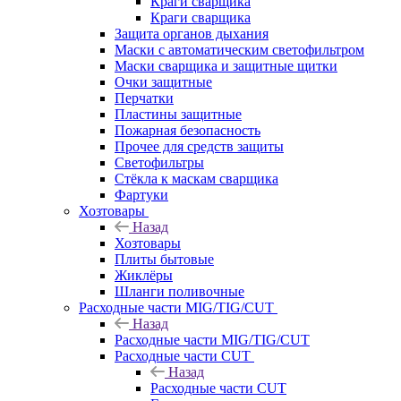
Краги сварщика
Краги сварщика
Защита органов дыхания
Маски с автоматическим светофильтром
Маски сварщика и защитные щитки
Очки защитные
Перчатки
Пластины защитные
Пожарная безопасность
Прочее для средств защиты
Светофильтры
Стёкла к маскам сварщика
Фартуки
Хозтовары
Назад
Хозтовары
Плиты бытовые
Жиклёры
Шланги поливочные
Расходные части MIG/TIG/CUT
Назад
Расходные части MIG/TIG/CUT
Расходные части CUT
Назад
Расходные части CUT