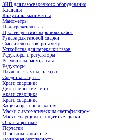
ЗИП для газосварочного оборудования
Клапаны
Кожухи на манометры
Манометры
Подогреватели газа
Прочее для газосварочных работ
Рукава для газовой сварки
Смесители газов, ротаметры
Устройства для перекачки газов
Редукторы и регуляторы
Регуляторы расхода газа
Редукторы
Паяльные лампы, насадки
Средства защиты
Краги сварщика
Диоптрические линзы
Краги сварщика
Краги сварщика
Защита органов дыхания
Маски с автоматическим светофильтром
Маски сварщика и защитные щитки
Очки защитные
Перчатки
Пластины защитные
Пожарная безопасность