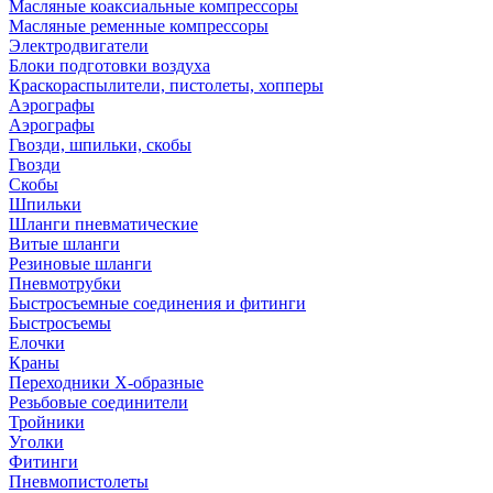
Масляные коаксиальные компрессоры
Масляные ременные компрессоры
Электродвигатели
Блоки подготовки воздуха
Краскораспылители, пистолеты, хопперы
Аэрографы
Аэрографы
Гвозди, шпильки, скобы
Гвозди
Скобы
Шпильки
Шланги пневматические
Витые шланги
Резиновые шланги
Пневмотрубки
Быстросъемные соединения и фитинги
Быстросъемы
Елочки
Краны
Переходники Х-образные
Резьбовые соединители
Тройники
Уголки
Фитинги
Пневмопистолеты