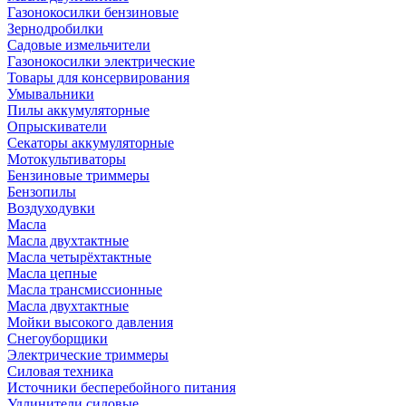
Газонокосилки бензиновые
Зернодробилки
Садовые измельчители
Газонокосилки электрические
Товары для консервирования
Умывальники
Пилы аккумуляторные
Опрыскиватели
Секаторы аккумуляторные
Мотокультиваторы
Бензиновые триммеры
Бензопилы
Воздуходувки
Масла
Масла двухтактные
Масла четырёхтактные
Масла цепные
Масла трансмиссионные
Масла двухтактные
Мойки высокого давления
Снегоуборщики
Электрические триммеры
Силовая техника
Источники бесперебойного питания
Удлинители силовые