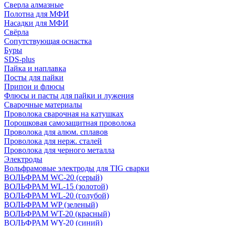
Сверла алмазные
Полотна для МФИ
Насадки для МФИ
Свёрла
Сопутствующая оснастка
Буры
SDS-plus
Пайка и наплавка
Посты для пайки
Припои и флюсы
Флюсы и пасты для пайки и лужения
Сварочные материалы
Проволока сварочная на катушках
Порошковая самозащитная проволока
Проволока для алюм. сплавов
Проволока для нерж. сталей
Проволока для черного металла
Электроды
Вольфрамовые электроды для TIG сварки
ВОЛЬФРАМ WC-20 (серый)
ВОЛЬФРАМ WL-15 (золотой)
ВОЛЬФРАМ WL-20 (голубой)
ВОЛЬФРАМ WP (зеленый)
ВОЛЬФРАМ WT-20 (красный)
ВОЛЬФРАМ WY-20 (синий)