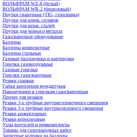
ВОЛЬФРАМ WZ-8 (белый)
ВОЛЬФРАМ WR-2 (бирюзовый)
Прутки сварочные (TIG, газосварка)
Прутки для алюм. сплавов
Прутки для нерж. сталей
Прутки для черного металла
Газосварочное оборудование
Баллоны
Баллоны композитные
Баллоны стальные
Газовые баллончики и картриджи
Горелки газовоздушные
Газовые горелки
Горелки газосварочные
Резаки газовые
Гайки крепления мундштуков
Наконечники к горелкам газосварочным
Прочее для резаков
Резаки 3-х трубные внутриголовочного смешения
Резаки 3-х трубные внутрисоплового смешения
Резаки инжекторные
Резаки керосиновые
Узлы вентилей и ремкомплекты
Товары для газосварочных работ
Защитные колпаки на баллоны