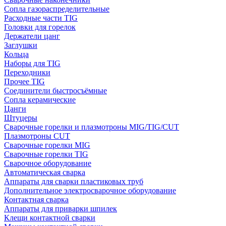
Сопла газораспределительные
Расходные части TIG
Головки для горелок
Держатели цанг
Заглушки
Кольца
Наборы для TIG
Переходники
Прочее TIG
Соединители быстросъёмные
Сопла керамические
Цанги
Штуцеры
Сварочные горелки и плазмотроны MIG/TIG/CUT
Плазмотроны CUT
Сварочные горелки MIG
Сварочные горелки TIG
Сварочное оборудование
Автоматическая сварка
Аппараты для сварки пластиковых труб
Дополнительное электросварочное оборудование
Контактная сварка
Аппараты для приварки шпилек
Клещи контактной сварки