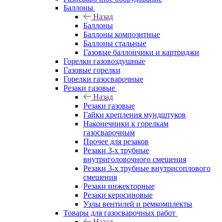
Баллоны
Назад
Баллоны
Баллоны композитные
Баллоны стальные
Газовые баллончики и картриджи
Горелки газовоздушные
Газовые горелки
Горелки газосварочные
Резаки газовые
Назад
Резаки газовые
Гайки крепления мундштуков
Наконечники к горелкам
газосварочным
Прочее для резаков
Резаки 3-х трубные
внутриголовочного смешения
Резаки 3-х трубные внутрисоплового
смешения
Резаки инжекторные
Резаки керосиновые
Узлы вентилей и ремкомплекты
Товары для газосварочных работ
Назад