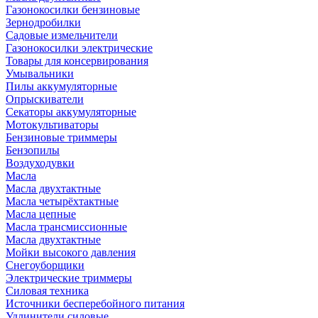
Газонокосилки бензиновые
Зернодробилки
Садовые измельчители
Газонокосилки электрические
Товары для консервирования
Умывальники
Пилы аккумуляторные
Опрыскиватели
Секаторы аккумуляторные
Мотокультиваторы
Бензиновые триммеры
Бензопилы
Воздуходувки
Масла
Масла двухтактные
Масла четырёхтактные
Масла цепные
Масла трансмиссионные
Масла двухтактные
Мойки высокого давления
Снегоуборщики
Электрические триммеры
Силовая техника
Источники бесперебойного питания
Удлинители силовые