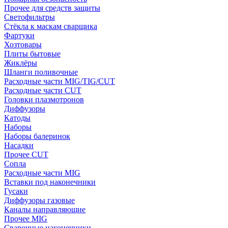
Прочее для средств защиты
Светофильтры
Стёкла к маскам сварщика
Фартуки
Хозтовары
Плиты бытовые
Жиклёры
Шланги поливочные
Расходные части MIG/TIG/CUT
Расходные части CUT
Головки плазмотронов
Диффузоры
Катоды
Наборы
Наборы балеринок
Насадки
Прочее CUT
Сопла
Расходные части MIG
Вставки под наконечники
Гусаки
Диффузоры газовые
Каналы направляющие
Прочее MIG
Сварочные наконечники