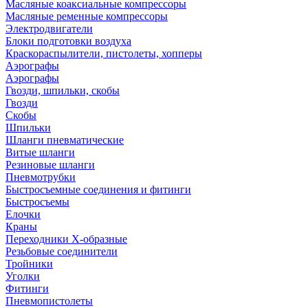
Масляные коаксиальные компрессоры
Масляные ременные компрессоры
Электродвигатели
Блоки подготовки воздуха
Краскораспылители, пистолеты, хопперы
Аэрографы
Аэрографы
Гвозди, шпильки, скобы
Гвозди
Скобы
Шпильки
Шланги пневматические
Витые шланги
Резиновые шланги
Пневмотрубки
Быстросъемные соединения и фитинги
Быстросъемы
Елочки
Краны
Переходники Х-образные
Резьбовые соединители
Тройники
Уголки
Фитинги
Пневмопистолеты