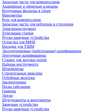
Запасные части для компрессоров
Аварийные и обратные клапаны
Воздушные фильтры в сборе
Манометры
Реле для компрессоров
Запасные части для нейлеров и степлеров
Электроинструмент
Точильные станки
Пуско-зарядные устройства
Оснастка для МФИ
Насадки для УШМ
Эксцентриковые (орбитальные) шлифмашины
Ленточные шлифмашины
Станки для заточки цепей
Наборы инструмента
Штроборезы
Строительные миксеры
Отбойные молотки
Заклепочники
Пилы сабельные
Граверы
Дрели
Шуруповерты и винтоверты
Зарядные устройства
Пуско-зарядные устройства