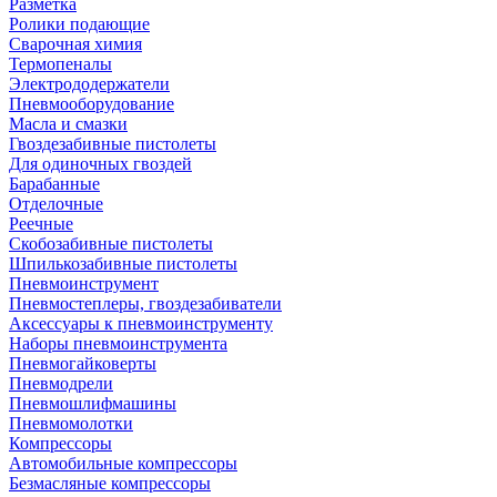
Разметка
Ролики подающие
Сварочная химия
Термопеналы
Электрододержатели
Пневмооборудование
Масла и смазки
Гвоздезабивные пистолеты
Для одиночных гвоздей
Барабанные
Отделочные
Реечные
Скобозабивные пистолеты
Шпилькозабивные пистолеты
Пневмоинструмент
Пневмостеплеры, гвоздезабиватели
Аксессуары к пневмоинструменту
Наборы пневмоинструмента
Пневмогайковерты
Пневмодрели
Пневмошлифмашины
Пневмомолотки
Компрессоры
Автомобильные компрессоры
Безмасляные компрессоры