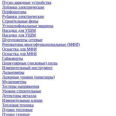
Пуско-зарядные устройства
Лобзики электрические
Перфораторы
Рубанки электрические
Строительные фены
Углошлифовальные машины
Насадки для УШМ
Насадки для УШМ
Шуруповерты сетевые
Реноваторы многофункциональные (МФИ)
Оснастка для МФИ
Оснастка для МФИ
Гайковерты
Циркулярные (дисковые) пилы
Измерительный инструмент
Дальномеры
Лазерные уровни (нивелиры)
Мультиметры
Тестеры напряжения
Уровни строительные
Детекторы металла
Измерительные клещи
Тепловая техника
Пушки тепловые
Пушки газовые