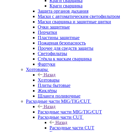
Краги сварщика
Краги сварщика
Защита органов дыхания
Маски с автоматическим светофильтром
Маски сварщика и защитные щитки
Очки защитные
Перчатки
Пластины защитные
Пожарная безопасность
Прочее для средств защиты
Светофильтры
Стёкла к маскам сварщика
Фартуки
Хозтовары
Назад
Хозтовары
Плиты бытовые
Жиклёры
Шланги поливочные
Расходные части MIG/TIG/CUT
Назад
Расходные части MIG/TIG/CUT
Расходные части CUT
Назад
Расходные части CUT