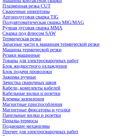
Машины контактной сварки
Плазменная резка CUT
Сварочные инверторы
Аргонодуговая сварка TIG
Полуавтоматическая сварка MIG/MAG
Ручная дуговая сварка MMA
Сварка под флюсом SAW
Термическая резка
Запасные части к машинам термической резки
Машины термической резки
Резаки машинные
Товары для электросварочных работ
Блок жидкостного охлаждения
Блок подачи проволоки
Зажимы ручные
Зачистка сварочных швов
Кабели, комплекты кабелей
Кабельные вилки и розетки
Клеммы заземления
Магнитные приспособления
Магнитные фиксаторы и уголки
Панельные вилки и розетки
Пеналы-термосы
Подающие механизмы
Прочее для электросварочных работ