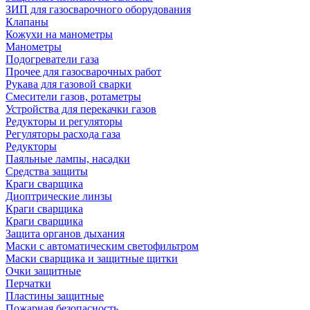
ЗИП для газосварочного оборудования
Клапаны
Кожухи на манометры
Манометры
Подогреватели газа
Прочее для газосварочных работ
Рукава для газовой сварки
Смесители газов, ротаметры
Устройства для перекачки газов
Редукторы и регуляторы
Регуляторы расхода газа
Редукторы
Паяльные лампы, насадки
Средства защиты
Краги сварщика
Диоптрические линзы
Краги сварщика
Краги сварщика
Защита органов дыхания
Маски с автоматическим светофильтром
Маски сварщика и защитные щитки
Очки защитные
Перчатки
Пластины защитные
Пожарная безопасность