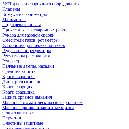
ЗИП для газосварочного оборудования
Клапаны
Кожухи на манометры
Манометры
Подогреватели газа
Прочее для газосварочных работ
Рукава для газовой сварки
Смесители газов, ротаметры
Устройства для перекачки газов
Редукторы и регуляторы
Регуляторы расхода газа
Редукторы
Паяльные лампы, насадки
Средства защиты
Краги сварщика
Диоптрические линзы
Краги сварщика
Краги сварщика
Защита органов дыхания
Маски с автоматическим светофильтром
Маски сварщика и защитные щитки
Очки защитные
Перчатки
Пластины защитные
Пожарная безопасность