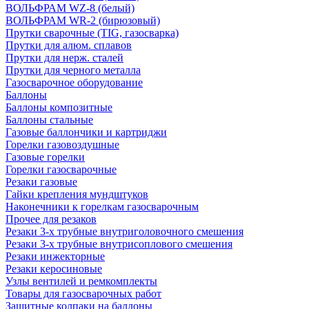
ВОЛЬФРАМ WZ-8 (белый)
ВОЛЬФРАМ WR-2 (бирюзовый)
Прутки сварочные (TIG, газосварка)
Прутки для алюм. сплавов
Прутки для нерж. сталей
Прутки для черного металла
Газосварочное оборудование
Баллоны
Баллоны композитные
Баллоны стальные
Газовые баллончики и картриджи
Горелки газовоздушные
Газовые горелки
Горелки газосварочные
Резаки газовые
Гайки крепления мундштуков
Наконечники к горелкам газосварочным
Прочее для резаков
Резаки 3-х трубные внутриголовочного смешения
Резаки 3-х трубные внутрисоплового смешения
Резаки инжекторные
Резаки керосиновые
Узлы вентилей и ремкомплекты
Товары для газосварочных работ
Защитные колпаки на баллоны