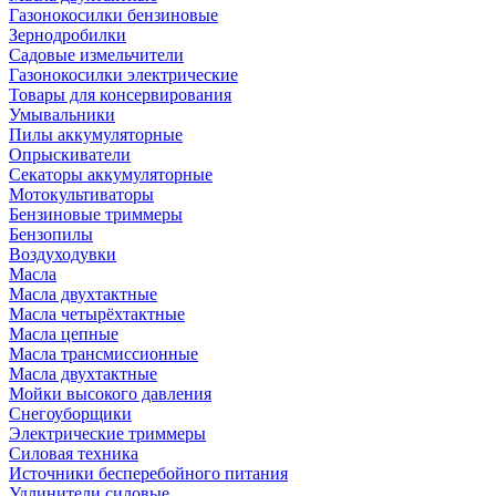
Газонокосилки бензиновые
Зернодробилки
Садовые измельчители
Газонокосилки электрические
Товары для консервирования
Умывальники
Пилы аккумуляторные
Опрыскиватели
Секаторы аккумуляторные
Мотокультиваторы
Бензиновые триммеры
Бензопилы
Воздуходувки
Масла
Масла двухтактные
Масла четырёхтактные
Масла цепные
Масла трансмиссионные
Масла двухтактные
Мойки высокого давления
Снегоуборщики
Электрические триммеры
Силовая техника
Источники бесперебойного питания
Удлинители силовые