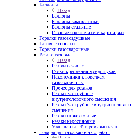
Баллоны
Назад
Баллоны
Баллоны композитные
Баллоны стальные
Газовые баллончики и картриджи
Горелки газовоздушные
Газовые горелки
Горелки газосварочные
Резаки газовые
Назад
Резаки газовые
Гайки крепления мундштуков
Наконечники к горелкам
газосварочным
Прочее для резаков
Резаки 3-х трубные
внутриголовочного смешения
Резаки 3-х трубные внутрисоплового
смешения
Резаки инжекторные
Резаки керосиновые
Узлы вентилей и ремкомплекты
Товары для газосварочных работ
Назад