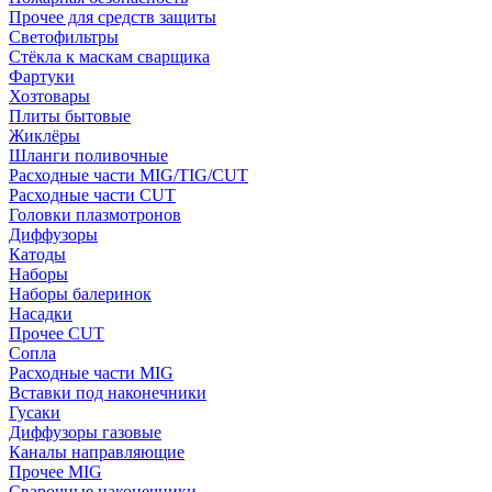
Прочее для средств защиты
Светофильтры
Стёкла к маскам сварщика
Фартуки
Хозтовары
Плиты бытовые
Жиклёры
Шланги поливочные
Расходные части MIG/TIG/CUT
Расходные части CUT
Головки плазмотронов
Диффузоры
Катоды
Наборы
Наборы балеринок
Насадки
Прочее CUT
Сопла
Расходные части MIG
Вставки под наконечники
Гусаки
Диффузоры газовые
Каналы направляющие
Прочее MIG
Сварочные наконечники