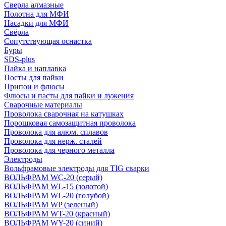
Сверла алмазные
Полотна для МФИ
Насадки для МФИ
Свёрла
Сопутствующая оснастка
Буры
SDS-plus
Пайка и наплавка
Посты для пайки
Припои и флюсы
Флюсы и пасты для пайки и лужения
Сварочные материалы
Проволока сварочная на катушках
Порошковая самозащитная проволока
Проволока для алюм. сплавов
Проволока для нерж. сталей
Проволока для черного металла
Электроды
Вольфрамовые электроды для TIG сварки
ВОЛЬФРАМ WC-20 (серый)
ВОЛЬФРАМ WL-15 (золотой)
ВОЛЬФРАМ WL-20 (голубой)
ВОЛЬФРАМ WP (зеленый)
ВОЛЬФРАМ WT-20 (красный)
ВОЛЬФРАМ WY-20 (синий)