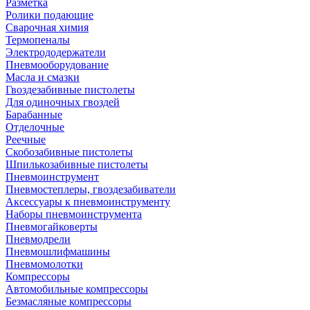
Разметка
Ролики подающие
Сварочная химия
Термопеналы
Электрододержатели
Пневмооборудование
Масла и смазки
Гвоздезабивные пистолеты
Для одиночных гвоздей
Барабанные
Отделочные
Реечные
Скобозабивные пистолеты
Шпилькозабивные пистолеты
Пневмоинструмент
Пневмостеплеры, гвоздезабиватели
Аксессуары к пневмоинструменту
Наборы пневмоинструмента
Пневмогайковерты
Пневмодрели
Пневмошлифмашины
Пневмомолотки
Компрессоры
Автомобильные компрессоры
Безмасляные компрессоры