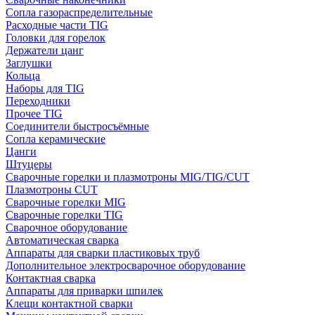
Сопла газораспределительные
Расходные части TIG
Головки для горелок
Держатели цанг
Заглушки
Кольца
Наборы для TIG
Переходники
Прочее TIG
Соединители быстросъёмные
Сопла керамические
Цанги
Штуцеры
Сварочные горелки и плазмотроны MIG/TIG/CUT
Плазмотроны CUT
Сварочные горелки MIG
Сварочные горелки TIG
Сварочное оборудование
Автоматическая сварка
Аппараты для сварки пластиковых труб
Дополнительное электросварочное оборудование
Контактная сварка
Аппараты для приварки шпилек
Клещи контактной сварки