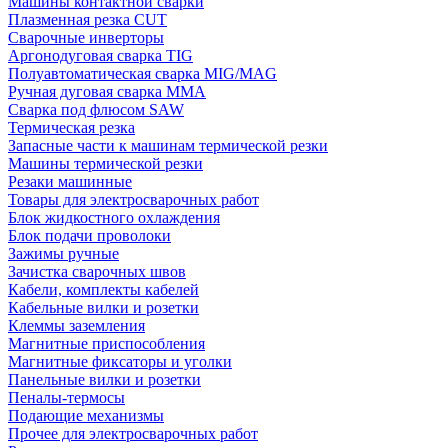
Машины контактной сварки
Плазменная резка CUT
Сварочные инверторы
Аргонодуговая сварка TIG
Полуавтоматическая сварка MIG/MAG
Ручная дуговая сварка MMA
Сварка под флюсом SAW
Термическая резка
Запасные части к машинам термической резки
Машины термической резки
Резаки машинные
Товары для электросварочных работ
Блок жидкостного охлаждения
Блок подачи проволоки
Зажимы ручные
Зачистка сварочных швов
Кабели, комплекты кабелей
Кабельные вилки и розетки
Клеммы заземления
Магнитные приспособления
Магнитные фиксаторы и уголки
Панельные вилки и розетки
Пеналы-термосы
Подающие механизмы
Прочее для электросварочных работ