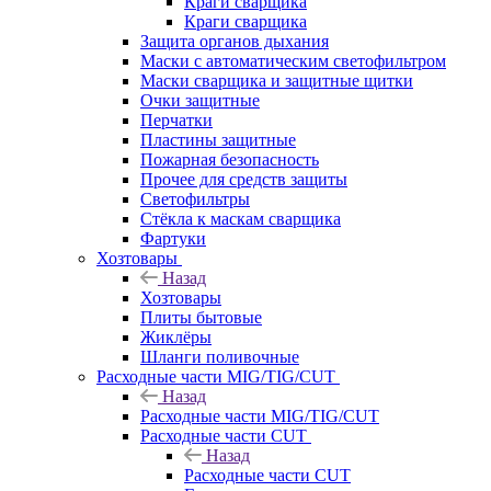
Краги сварщика
Краги сварщика
Защита органов дыхания
Маски с автоматическим светофильтром
Маски сварщика и защитные щитки
Очки защитные
Перчатки
Пластины защитные
Пожарная безопасность
Прочее для средств защиты
Светофильтры
Стёкла к маскам сварщика
Фартуки
Хозтовары
Назад
Хозтовары
Плиты бытовые
Жиклёры
Шланги поливочные
Расходные части MIG/TIG/CUT
Назад
Расходные части MIG/TIG/CUT
Расходные части CUT
Назад
Расходные части CUT