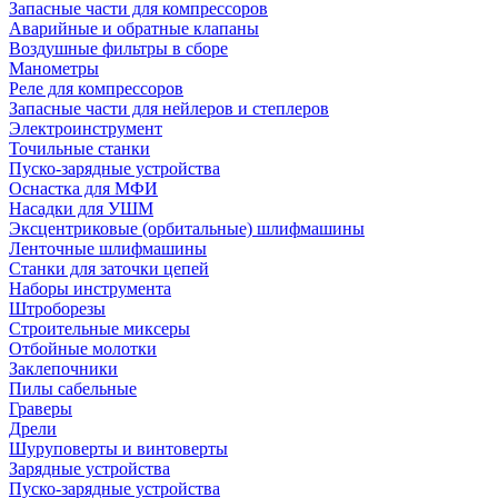
Запасные части для компрессоров
Аварийные и обратные клапаны
Воздушные фильтры в сборе
Манометры
Реле для компрессоров
Запасные части для нейлеров и степлеров
Электроинструмент
Точильные станки
Пуско-зарядные устройства
Оснастка для МФИ
Насадки для УШМ
Эксцентриковые (орбитальные) шлифмашины
Ленточные шлифмашины
Станки для заточки цепей
Наборы инструмента
Штроборезы
Строительные миксеры
Отбойные молотки
Заклепочники
Пилы сабельные
Граверы
Дрели
Шуруповерты и винтоверты
Зарядные устройства
Пуско-зарядные устройства