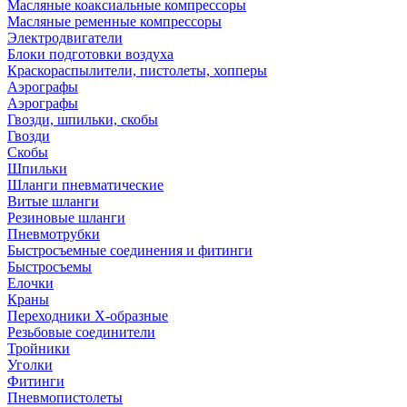
Масляные коаксиальные компрессоры
Масляные ременные компрессоры
Электродвигатели
Блоки подготовки воздуха
Краскораспылители, пистолеты, хопперы
Аэрографы
Аэрографы
Гвозди, шпильки, скобы
Гвозди
Скобы
Шпильки
Шланги пневматические
Витые шланги
Резиновые шланги
Пневмотрубки
Быстросъемные соединения и фитинги
Быстросъемы
Елочки
Краны
Переходники Х-образные
Резьбовые соединители
Тройники
Уголки
Фитинги
Пневмопистолеты