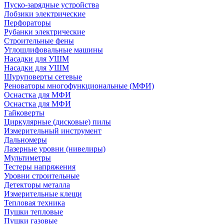
Пуско-зарядные устройства
Лобзики электрические
Перфораторы
Рубанки электрические
Строительные фены
Углошлифовальные машины
Насадки для УШМ
Насадки для УШМ
Шуруповерты сетевые
Реноваторы многофункциональные (МФИ)
Оснастка для МФИ
Оснастка для МФИ
Гайковерты
Циркулярные (дисковые) пилы
Измерительный инструмент
Дальномеры
Лазерные уровни (нивелиры)
Мультиметры
Тестеры напряжения
Уровни строительные
Детекторы металла
Измерительные клещи
Тепловая техника
Пушки тепловые
Пушки газовые