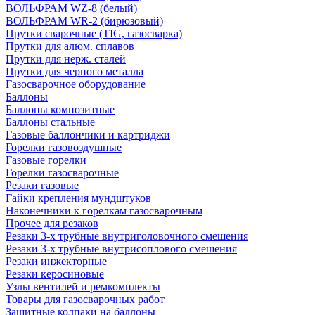
ВОЛЬФРАМ WZ-8 (белый)
ВОЛЬФРАМ WR-2 (бирюзовый)
Прутки сварочные (TIG, газосварка)
Прутки для алюм. сплавов
Прутки для нерж. сталей
Прутки для черного металла
Газосварочное оборудование
Баллоны
Баллоны композитные
Баллоны стальные
Газовые баллончики и картриджи
Горелки газовоздушные
Газовые горелки
Горелки газосварочные
Резаки газовые
Гайки крепления мундштуков
Наконечники к горелкам газосварочным
Прочее для резаков
Резаки 3-х трубные внутриголовочного смешения
Резаки 3-х трубные внутрисоплового смешения
Резаки инжекторные
Резаки керосиновые
Узлы вентилей и ремкомплекты
Товары для газосварочных работ
Защитные колпаки на баллоны