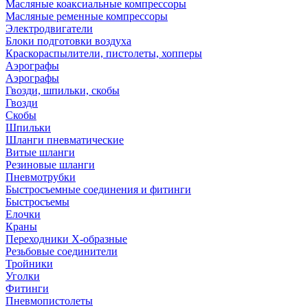
Масляные коаксиальные компрессоры
Масляные ременные компрессоры
Электродвигатели
Блоки подготовки воздуха
Краскораспылители, пистолеты, хопперы
Аэрографы
Аэрографы
Гвозди, шпильки, скобы
Гвозди
Скобы
Шпильки
Шланги пневматические
Витые шланги
Резиновые шланги
Пневмотрубки
Быстросъемные соединения и фитинги
Быстросъемы
Елочки
Краны
Переходники Х-образные
Резьбовые соединители
Тройники
Уголки
Фитинги
Пневмопистолеты