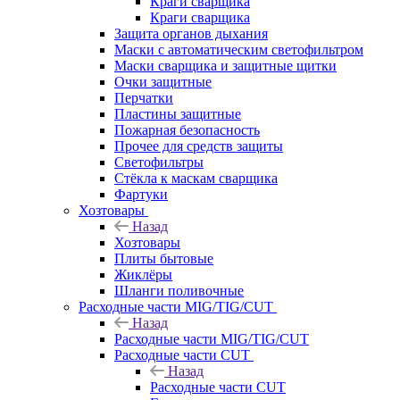
Краги сварщика
Краги сварщика
Защита органов дыхания
Маски с автоматическим светофильтром
Маски сварщика и защитные щитки
Очки защитные
Перчатки
Пластины защитные
Пожарная безопасность
Прочее для средств защиты
Светофильтры
Стёкла к маскам сварщика
Фартуки
Хозтовары
Назад
Хозтовары
Плиты бытовые
Жиклёры
Шланги поливочные
Расходные части MIG/TIG/CUT
Назад
Расходные части MIG/TIG/CUT
Расходные части CUT
Назад
Расходные части CUT