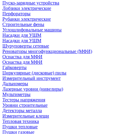
Пуско-зарядные устройства
Лобзики электрические
Перфораторы
Рубанки электрические
Строительные фены
Углошлифовальные машины
Насадки для УШМ
Насадки для УШМ
Шуруповерты сетевые
Реноваторы многофункциональные (МФИ)
Оснастка для МФИ
Оснастка для МФИ
Гайковерты
Циркулярные (дисковые) пилы
Измерительный инструмент
Дальномеры
Лазерные уровни (нивелиры)
Мультиметры
Тестеры напряжения
Уровни строительные
Детекторы металла
Измерительные клещи
Тепловая техника
Пушки тепловые
Пушки газовые