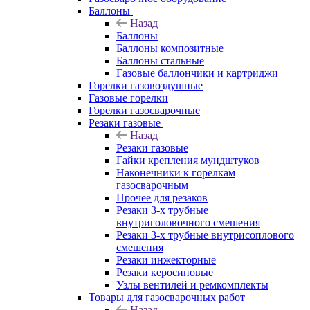
Баллоны
Назад
Баллоны
Баллоны композитные
Баллоны стальные
Газовые баллончики и картриджи
Горелки газовоздушные
Газовые горелки
Горелки газосварочные
Резаки газовые
Назад
Резаки газовые
Гайки крепления мундштуков
Наконечники к горелкам
газосварочным
Прочее для резаков
Резаки 3-х трубные
внутриголовочного смешения
Резаки 3-х трубные внутрисоплового
смешения
Резаки инжекторные
Резаки керосиновые
Узлы вентилей и ремкомплекты
Товары для газосварочных работ
Назад