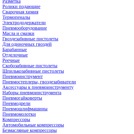
Разметка
Ролики подающие
Сварочная химия
Термопеналы
Электрододержатели
Пневмооборудование
Масла и смазки
Гвоздезабивные пистолеты
Для одиночных гвоздей
Барабанные
Отделочные
Реечные
Скобозабивные пистолеты
Шпилькозабивные пистолеты
Пневмоинструмент
Пневмостеплеры, гвоздезабиватели
Аксессуары к пневмоинструменту
Наборы пневмоинструмента
Пневмогайковерты
Пневмодрели
Пневмошлифмашины
Пневмомолотки
Компрессоры
Автомобильные компрессоры
Безмасляные компрессоры