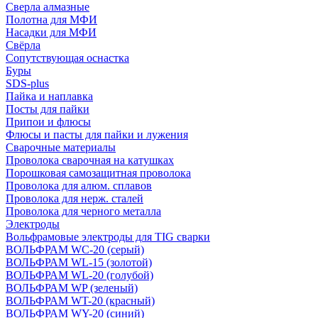
Сверла алмазные
Полотна для МФИ
Насадки для МФИ
Свёрла
Сопутствующая оснастка
Буры
SDS-plus
Пайка и наплавка
Посты для пайки
Припои и флюсы
Флюсы и пасты для пайки и лужения
Сварочные материалы
Проволока сварочная на катушках
Порошковая самозащитная проволока
Проволока для алюм. сплавов
Проволока для нерж. сталей
Проволока для черного металла
Электроды
Вольфрамовые электроды для TIG сварки
ВОЛЬФРАМ WC-20 (серый)
ВОЛЬФРАМ WL-15 (золотой)
ВОЛЬФРАМ WL-20 (голубой)
ВОЛЬФРАМ WP (зеленый)
ВОЛЬФРАМ WT-20 (красный)
ВОЛЬФРАМ WY-20 (синий)