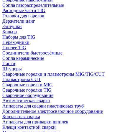
Сопла газораспределительные
Расходные части TIG
Головки для горелок
Держатели цанг
Заглушки
Кольца
Наборы для TIG
Переходники
Прочее TIG
Соединители быстросъёмные
Сопла керамические
Цанги
Штуцеры
Сварочные горелки и плазмотроны MIG/TIG/CUT
Плазмотроны CUT
Сварочные горелки MIG
Сварочные горелки TIG
Сварочное оборудование
Автоматическая сварка
Аппараты для сварки пластиковых труб
Дополнительное электросварочное оборудование
Контактная сварка
Аппараты для приварки шпилек
Клещи контактной сварки