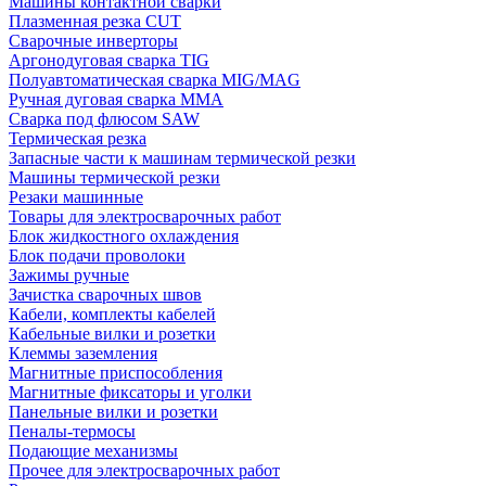
Машины контактной сварки
Плазменная резка CUT
Сварочные инверторы
Аргонодуговая сварка TIG
Полуавтоматическая сварка MIG/MAG
Ручная дуговая сварка MMA
Сварка под флюсом SAW
Термическая резка
Запасные части к машинам термической резки
Машины термической резки
Резаки машинные
Товары для электросварочных работ
Блок жидкостного охлаждения
Блок подачи проволоки
Зажимы ручные
Зачистка сварочных швов
Кабели, комплекты кабелей
Кабельные вилки и розетки
Клеммы заземления
Магнитные приспособления
Магнитные фиксаторы и уголки
Панельные вилки и розетки
Пеналы-термосы
Подающие механизмы
Прочее для электросварочных работ