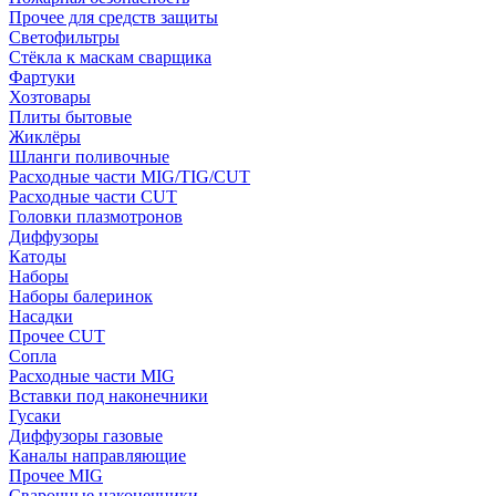
Прочее для средств защиты
Светофильтры
Стёкла к маскам сварщика
Фартуки
Хозтовары
Плиты бытовые
Жиклёры
Шланги поливочные
Расходные части MIG/TIG/CUT
Расходные части CUT
Головки плазмотронов
Диффузоры
Катоды
Наборы
Наборы балеринок
Насадки
Прочее CUT
Сопла
Расходные части MIG
Вставки под наконечники
Гусаки
Диффузоры газовые
Каналы направляющие
Прочее MIG
Сварочные наконечники