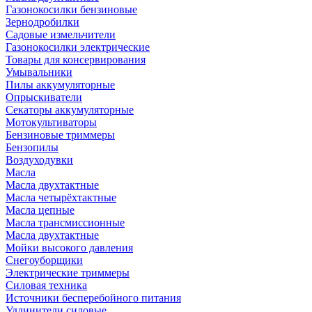
Газонокосилки бензиновые
Зернодробилки
Садовые измельчители
Газонокосилки электрические
Товары для консервирования
Умывальники
Пилы аккумуляторные
Опрыскиватели
Секаторы аккумуляторные
Мотокультиваторы
Бензиновые триммеры
Бензопилы
Воздуходувки
Масла
Масла двухтактные
Масла четырёхтактные
Масла цепные
Масла трансмиссионные
Масла двухтактные
Мойки высокого давления
Снегоуборщики
Электрические триммеры
Силовая техника
Источники бесперебойного питания
Удлинители силовые