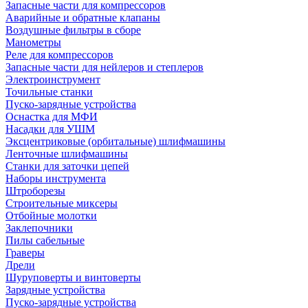
Запасные части для компрессоров
Аварийные и обратные клапаны
Воздушные фильтры в сборе
Манометры
Реле для компрессоров
Запасные части для нейлеров и степлеров
Электроинструмент
Точильные станки
Пуско-зарядные устройства
Оснастка для МФИ
Насадки для УШМ
Эксцентриковые (орбитальные) шлифмашины
Ленточные шлифмашины
Станки для заточки цепей
Наборы инструмента
Штроборезы
Строительные миксеры
Отбойные молотки
Заклепочники
Пилы сабельные
Граверы
Дрели
Шуруповерты и винтоверты
Зарядные устройства
Пуско-зарядные устройства