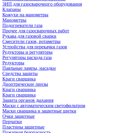
ЗИП для газосварочного оборудования
Клапаны
Кожухи на манометры
Манометры
Подогреватели газа
Прочее для газосварочных работ
Рукава для газовой сварки
Смесители газов, ротаметры
Устройства для перекачки газов
Редукторы и регуляторы
Регуляторы расхода газа
Редукторы
Паяльные лампы, насадки
Средства защиты
Краги сварщика
Диоптрические линзы
Краги сварщика
Краги сварщика
Защита органов дыхания
Маски с автоматическим светофильтром
Маски сварщика и защитные щитки
Очки защитные
Перчатки
Пластины защитные
Пожарная безопасность