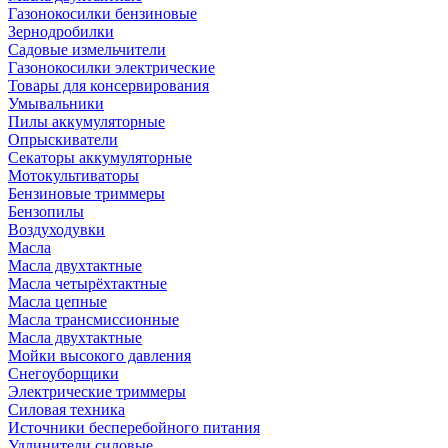
Газонокосилки бензиновые
Зернодробилки
Садовые измельчители
Газонокосилки электрические
Товары для консервирования
Умывальники
Пилы аккумуляторные
Опрыскиватели
Секаторы аккумуляторные
Мотокультиваторы
Бензиновые триммеры
Бензопилы
Воздуходувки
Масла
Масла двухтактные
Масла четырёхтактные
Масла цепные
Масла трансмиссионные
Масла двухтактные
Мойки высокого давления
Снегоуборщики
Электрические триммеры
Силовая техника
Источники бесперебойного питания
Удлинители силовые