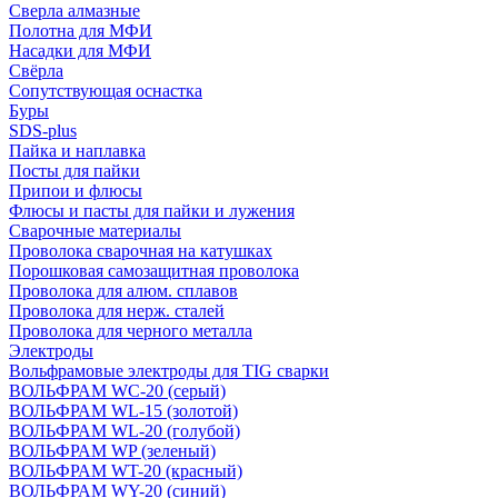
Сверла алмазные
Полотна для МФИ
Насадки для МФИ
Свёрла
Сопутствующая оснастка
Буры
SDS-plus
Пайка и наплавка
Посты для пайки
Припои и флюсы
Флюсы и пасты для пайки и лужения
Сварочные материалы
Проволока сварочная на катушках
Порошковая самозащитная проволока
Проволока для алюм. сплавов
Проволока для нерж. сталей
Проволока для черного металла
Электроды
Вольфрамовые электроды для TIG сварки
ВОЛЬФРАМ WC-20 (серый)
ВОЛЬФРАМ WL-15 (золотой)
ВОЛЬФРАМ WL-20 (голубой)
ВОЛЬФРАМ WP (зеленый)
ВОЛЬФРАМ WT-20 (красный)
ВОЛЬФРАМ WY-20 (синий)