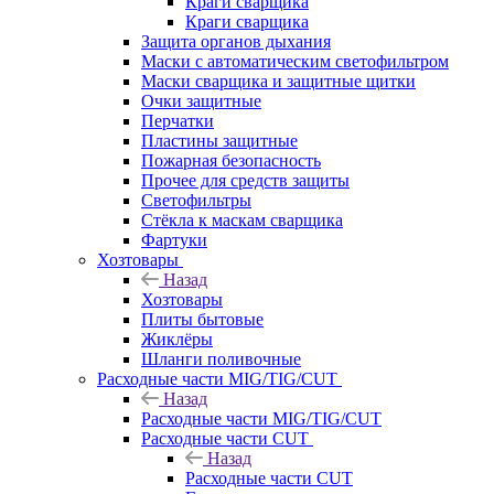
Краги сварщика
Краги сварщика
Защита органов дыхания
Маски с автоматическим светофильтром
Маски сварщика и защитные щитки
Очки защитные
Перчатки
Пластины защитные
Пожарная безопасность
Прочее для средств защиты
Светофильтры
Стёкла к маскам сварщика
Фартуки
Хозтовары
Назад
Хозтовары
Плиты бытовые
Жиклёры
Шланги поливочные
Расходные части MIG/TIG/CUT
Назад
Расходные части MIG/TIG/CUT
Расходные части CUT
Назад
Расходные части CUT