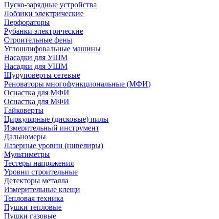
Пуско-зарядные устройства
Лобзики электрические
Перфораторы
Рубанки электрические
Строительные фены
Углошлифовальные машины
Насадки для УШМ
Насадки для УШМ
Шуруповерты сетевые
Реноваторы многофункциональные (МФИ)
Оснастка для МФИ
Оснастка для МФИ
Гайковерты
Циркулярные (дисковые) пилы
Измерительный инструмент
Дальномеры
Лазерные уровни (нивелиры)
Мультиметры
Тестеры напряжения
Уровни строительные
Детекторы металла
Измерительные клещи
Тепловая техника
Пушки тепловые
Пушки газовые