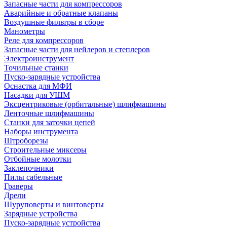
Запасные части для компрессоров
Аварийные и обратные клапаны
Воздушные фильтры в сборе
Манометры
Реле для компрессоров
Запасные части для нейлеров и степлеров
Электроинструмент
Точильные станки
Пуско-зарядные устройства
Оснастка для МФИ
Насадки для УШМ
Эксцентриковые (орбитальные) шлифмашины
Ленточные шлифмашины
Станки для заточки цепей
Наборы инструмента
Штроборезы
Строительные миксеры
Отбойные молотки
Заклепочники
Пилы сабельные
Граверы
Дрели
Шуруповерты и винтоверты
Зарядные устройства
Пуско-зарядные устройства