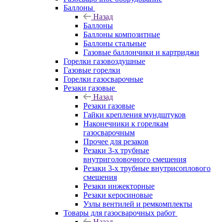
Баллоны
Назад
Баллоны
Баллоны композитные
Баллоны стальные
Газовые баллончики и картриджи
Горелки газовоздушные
Газовые горелки
Горелки газосварочные
Резаки газовые
Назад
Резаки газовые
Гайки крепления мундштуков
Наконечники к горелкам
газосварочным
Прочее для резаков
Резаки 3-х трубные
внутриголовочного смешения
Резаки 3-х трубные внутрисоплового
смешения
Резаки инжекторные
Резаки керосиновые
Узлы вентилей и ремкомплекты
Товары для газосварочных работ
Назад