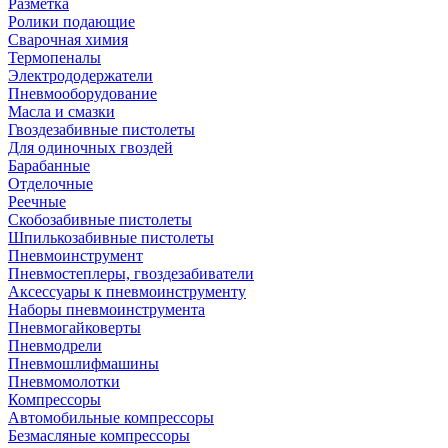
Разметка
Ролики подающие
Сварочная химия
Термопеналы
Электрододержатели
Пневмооборудование
Масла и смазки
Гвоздезабивные пистолеты
Для одиночных гвоздей
Барабанные
Отделочные
Реечные
Скобозабивные пистолеты
Шпилькозабивные пистолеты
Пневмоинструмент
Пневмостеплеры, гвоздезабиватели
Аксессуары к пневмоинструменту
Наборы пневмоинструмента
Пневмогайковерты
Пневмодрели
Пневмошлифмашины
Пневмомолотки
Компрессоры
Автомобильные компрессоры
Безмасляные компрессоры