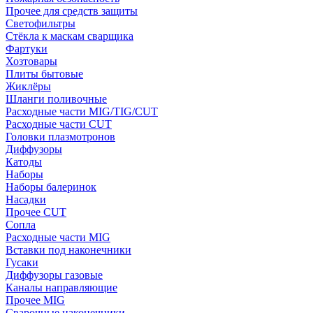
Прочее для средств защиты
Светофильтры
Стёкла к маскам сварщика
Фартуки
Хозтовары
Плиты бытовые
Жиклёры
Шланги поливочные
Расходные части MIG/TIG/CUT
Расходные части CUT
Головки плазмотронов
Диффузоры
Катоды
Наборы
Наборы балеринок
Насадки
Прочее CUT
Сопла
Расходные части MIG
Вставки под наконечники
Гусаки
Диффузоры газовые
Каналы направляющие
Прочее MIG
Сварочные наконечники