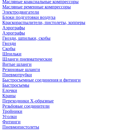
Масляные коаксиальные компрессоры
Масляные ременные компрессоры
Электродвигатели
Блоки подготовки воздуха
Краскораспылители, пистолеты, хопперы
Аэрографы
Аэрографы
Гвозди, шпильки, скобы
Гвозди
Скобы
Шпильки
Шланги пневматические
Витые шланги
Резиновые шланги
Пневмотрубки
Быстросъемные соединения и фитинги
Быстросъемы
Елочки
Краны
Переходники Х-образные
Резьбовые соединители
Тройники
Уголки
Фитинги
Пневмопистолеты