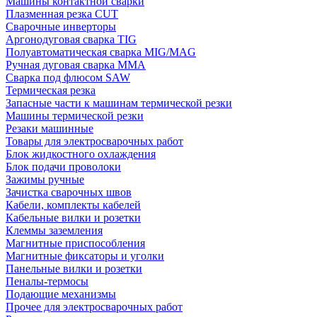
Машины контактной сварки
Плазменная резка CUT
Сварочные инверторы
Аргонодуговая сварка TIG
Полуавтоматическая сварка MIG/MAG
Ручная дуговая сварка MMA
Сварка под флюсом SAW
Термическая резка
Запасные части к машинам термической резки
Машины термической резки
Резаки машинные
Товары для электросварочных работ
Блок жидкостного охлаждения
Блок подачи проволоки
Зажимы ручные
Зачистка сварочных швов
Кабели, комплекты кабелей
Кабельные вилки и розетки
Клеммы заземления
Магнитные приспособления
Магнитные фиксаторы и уголки
Панельные вилки и розетки
Пеналы-термосы
Подающие механизмы
Прочее для электросварочных работ