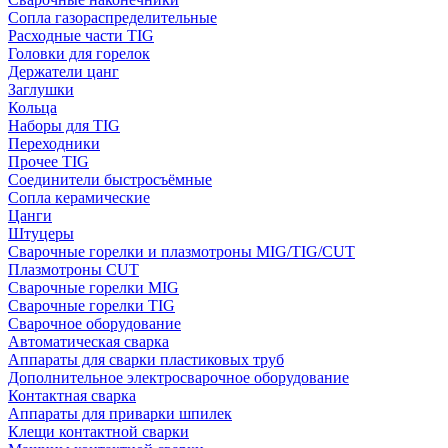
Сопла газораспределительные
Расходные части TIG
Головки для горелок
Держатели цанг
Заглушки
Кольца
Наборы для TIG
Переходники
Прочее TIG
Соединители быстросъёмные
Сопла керамические
Цанги
Штуцеры
Сварочные горелки и плазмотроны MIG/TIG/CUT
Плазмотроны CUT
Сварочные горелки MIG
Сварочные горелки TIG
Сварочное оборудование
Автоматическая сварка
Аппараты для сварки пластиковых труб
Дополнительное электросварочное оборудование
Контактная сварка
Аппараты для приварки шпилек
Клещи контактной сварки