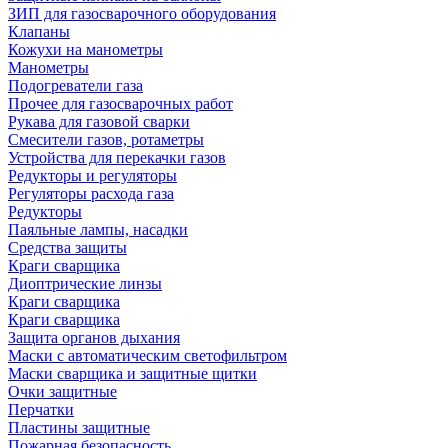
ЗИП для газосварочного оборудования
Клапаны
Кожухи на манометры
Манометры
Подогреватели газа
Прочее для газосварочных работ
Рукава для газовой сварки
Смесители газов, ротаметры
Устройства для перекачки газов
Редукторы и регуляторы
Регуляторы расхода газа
Редукторы
Паяльные лампы, насадки
Средства защиты
Краги сварщика
Диоптрические линзы
Краги сварщика
Краги сварщика
Защита органов дыхания
Маски с автоматическим светофильтром
Маски сварщика и защитные щитки
Очки защитные
Перчатки
Пластины защитные
Пожарная безопасность