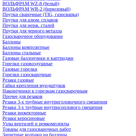
ВОЛЬФРАМ WZ-8 (белый)
ВОЛЬФРАМ WR-2 (бирюзовый)
Прутки сварочные (TIG, газосварка)
Прутки для алюм. сплавов
Прутки для нерж. сталей
Прутки для черного металла
Газосварочное оборудование
Баллоны
Баллоны композитные
Баллоны стальные
Газовые баллончики и картриджи
Горелки газовоздушные
Газовые горелки
Горелки газосварочные
Резаки газовые
Гайки крепления мундштуков
Наконечники к горелкам газосварочным
Прочее для резаков
Резаки 3-х трубные внутриголовочного смешения
Резаки 3-х трубные внутрисоплового смешения
Резаки инжекторные
Резаки керосиновые
Узлы вентилей и ремкомплекты
Товары для газосварочных работ
Защитные колпаки на баллоны