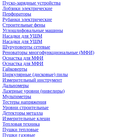
Пуско-зарядные устройства
Лобзики электрические
Перфораторы
Рубанки электрические
Строительные фены
Углошлифовальные машины
Насадки для УШМ
Насадки для УШМ
Шуруповерты сетевые
Реноваторы многофункциональные (МФИ)
Оснастка для МФИ
Оснастка для МФИ
Гайковерты
Циркулярные (дисковые) пилы
Измерительный инструмент
Дальномеры
Лазерные уровни (нивелиры)
Мультиметры
Тестеры напряжения
Уровни строительные
Детекторы металла
Измерительные клещи
Тепловая техника
Пушки тепловые
Пушки газовые