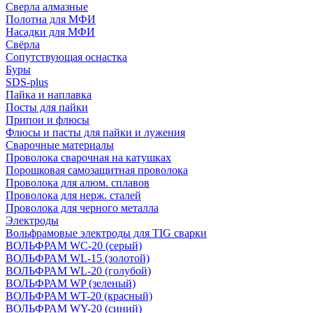
Сверла алмазные
Полотна для МФИ
Насадки для МФИ
Свёрла
Сопутствующая оснастка
Буры
SDS-plus
Пайка и наплавка
Посты для пайки
Припои и флюсы
Флюсы и пасты для пайки и лужения
Сварочные материалы
Проволока сварочная на катушках
Порошковая самозащитная проволока
Проволока для алюм. сплавов
Проволока для нерж. сталей
Проволока для черного металла
Электроды
Вольфрамовые электроды для TIG сварки
ВОЛЬФРАМ WC-20 (серый)
ВОЛЬФРАМ WL-15 (золотой)
ВОЛЬФРАМ WL-20 (голубой)
ВОЛЬФРАМ WP (зеленый)
ВОЛЬФРАМ WT-20 (красный)
ВОЛЬФРАМ WY-20 (синий)