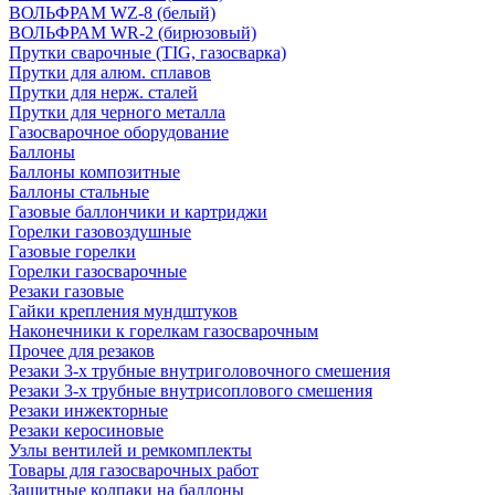
ВОЛЬФРАМ WZ-8 (белый)
ВОЛЬФРАМ WR-2 (бирюзовый)
Прутки сварочные (TIG, газосварка)
Прутки для алюм. сплавов
Прутки для нерж. сталей
Прутки для черного металла
Газосварочное оборудование
Баллоны
Баллоны композитные
Баллоны стальные
Газовые баллончики и картриджи
Горелки газовоздушные
Газовые горелки
Горелки газосварочные
Резаки газовые
Гайки крепления мундштуков
Наконечники к горелкам газосварочным
Прочее для резаков
Резаки 3-х трубные внутриголовочного смешения
Резаки 3-х трубные внутрисоплового смешения
Резаки инжекторные
Резаки керосиновые
Узлы вентилей и ремкомплекты
Товары для газосварочных работ
Защитные колпаки на баллоны