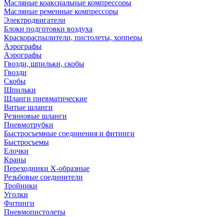
Масляные коаксиальные компрессоры
Масляные ременные компрессоры
Электродвигатели
Блоки подготовки воздуха
Краскораспылители, пистолеты, хопперы
Аэрографы
Аэрографы
Гвозди, шпильки, скобы
Гвозди
Скобы
Шпильки
Шланги пневматические
Витые шланги
Резиновые шланги
Пневмотрубки
Быстросъемные соединения и фитинги
Быстросъемы
Елочки
Краны
Переходники Х-образные
Резьбовые соединители
Тройники
Уголки
Фитинги
Пневмопистолеты