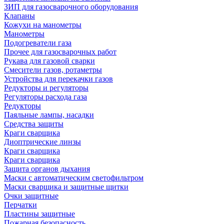
ЗИП для газосварочного оборудования
Клапаны
Кожухи на манометры
Манометры
Подогреватели газа
Прочее для газосварочных работ
Рукава для газовой сварки
Смесители газов, ротаметры
Устройства для перекачки газов
Редукторы и регуляторы
Регуляторы расхода газа
Редукторы
Паяльные лампы, насадки
Средства защиты
Краги сварщика
Диоптрические линзы
Краги сварщика
Краги сварщика
Защита органов дыхания
Маски с автоматическим светофильтром
Маски сварщика и защитные щитки
Очки защитные
Перчатки
Пластины защитные
Пожарная безопасность