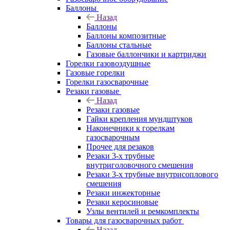
Баллоны
Назад
Баллоны
Баллоны композитные
Баллоны стальные
Газовые баллончики и картриджи
Горелки газовоздушные
Газовые горелки
Горелки газосварочные
Резаки газовые
Назад
Резаки газовые
Гайки крепления мундштуков
Наконечники к горелкам
газосварочным
Прочее для резаков
Резаки 3-х трубные
внутриголовочного смешения
Резаки 3-х трубные внутрисоплового
смешения
Резаки инжекторные
Резаки керосиновые
Узлы вентилей и ремкомплекты
Товары для газосварочных работ
Назад