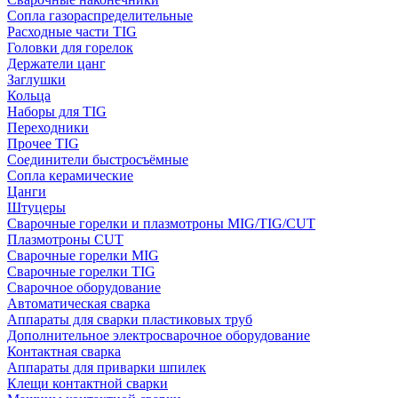
Сопла газораспределительные
Расходные части TIG
Головки для горелок
Держатели цанг
Заглушки
Кольца
Наборы для TIG
Переходники
Прочее TIG
Соединители быстросъёмные
Сопла керамические
Цанги
Штуцеры
Сварочные горелки и плазмотроны MIG/TIG/CUT
Плазмотроны CUT
Сварочные горелки MIG
Сварочные горелки TIG
Сварочное оборудование
Автоматическая сварка
Аппараты для сварки пластиковых труб
Дополнительное электросварочное оборудование
Контактная сварка
Аппараты для приварки шпилек
Клещи контактной сварки