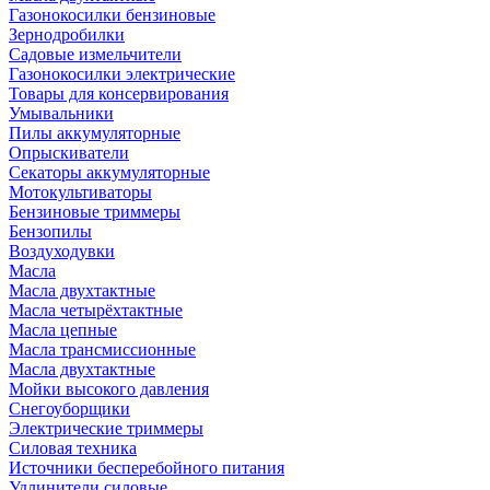
Газонокосилки бензиновые
Зернодробилки
Садовые измельчители
Газонокосилки электрические
Товары для консервирования
Умывальники
Пилы аккумуляторные
Опрыскиватели
Секаторы аккумуляторные
Мотокультиваторы
Бензиновые триммеры
Бензопилы
Воздуходувки
Масла
Масла двухтактные
Масла четырёхтактные
Масла цепные
Масла трансмиссионные
Масла двухтактные
Мойки высокого давления
Снегоуборщики
Электрические триммеры
Силовая техника
Источники бесперебойного питания
Удлинители силовые