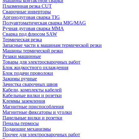
Машины контактной сварки
Плазменная резка CUT
Сварочные инверторы
Аргонодуговая сварка TIG
Полуавтоматическая сварка MIG/MAG
Ручная дуговая сварка MMA
Сварка под флюсом SAW
Термическая резка
Запасные части к машинам термической резки
Машины термической резки
Резаки машинные
Товары для электросварочных работ
Блок жидкостного охлаждения
Блок подачи проволоки
Зажимы ручные
Зачистка сварочных швов
Кабели, комплекты кабелей
Кабельные вилки и розетки
Клеммы заземления
Магнитные приспособления
Магнитные фиксаторы и уголки
Панельные вилки и розетки
Пеналы-термосы
Подающие механизмы
Прочее для электросварочных работ