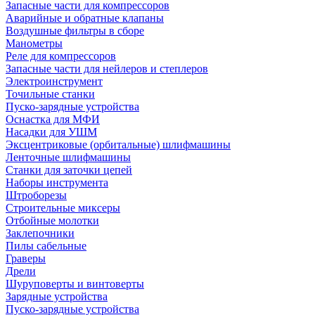
Запасные части для компрессоров
Аварийные и обратные клапаны
Воздушные фильтры в сборе
Манометры
Реле для компрессоров
Запасные части для нейлеров и степлеров
Электроинструмент
Точильные станки
Пуско-зарядные устройства
Оснастка для МФИ
Насадки для УШМ
Эксцентриковые (орбитальные) шлифмашины
Ленточные шлифмашины
Станки для заточки цепей
Наборы инструмента
Штроборезы
Строительные миксеры
Отбойные молотки
Заклепочники
Пилы сабельные
Граверы
Дрели
Шуруповерты и винтоверты
Зарядные устройства
Пуско-зарядные устройства