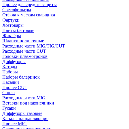
Прочее для средств защиты
Светофильтры
Стёкла к маскам сварщика
Фартуки
Хозтовары
Плиты бытовые
Жиклёры
Шланги поливочные
Расходные части MIG/TIG/CUT
Расходные части CUT
Головки плазмотронов
Диффузоры
Катоды
Наборы
Наборы балеринок
Насадки
Прочее CUT
Сопла
Расходные части MIG
Вставки под наконечники
Гусаки
Диффузоры газовые
Каналы направляющие
Прочее MIG
Сварочные наконечники