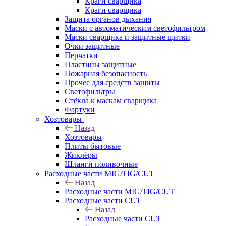
Краги сварщика
Краги сварщика
Защита органов дыхания
Маски с автоматическим светофильтром
Маски сварщика и защитные щитки
Очки защитные
Перчатки
Пластины защитные
Пожарная безопасность
Прочее для средств защиты
Светофильтры
Стёкла к маскам сварщика
Фартуки
Хозтовары
Назад
Хозтовары
Плиты бытовые
Жиклёры
Шланги поливочные
Расходные части MIG/TIG/CUT
Назад
Расходные части MIG/TIG/CUT
Расходные части CUT
Назад
Расходные части CUT