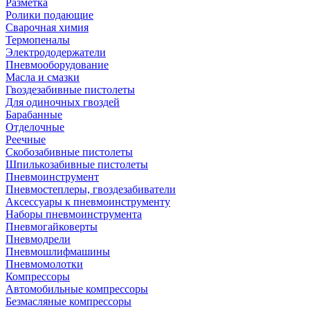
Разметка
Ролики подающие
Сварочная химия
Термопеналы
Электрододержатели
Пневмооборудование
Масла и смазки
Гвоздезабивные пистолеты
Для одиночных гвоздей
Барабанные
Отделочные
Реечные
Скобозабивные пистолеты
Шпилькозабивные пистолеты
Пневмоинструмент
Пневмостеплеры, гвоздезабиватели
Аксессуары к пневмоинструменту
Наборы пневмоинструмента
Пневмогайковерты
Пневмодрели
Пневмошлифмашины
Пневмомолотки
Компрессоры
Автомобильные компрессоры
Безмасляные компрессоры