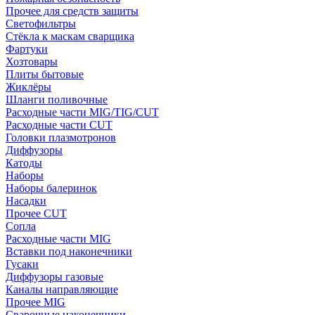
Прочее для средств защиты
Светофильтры
Стёкла к маскам сварщика
Фартуки
Хозтовары
Плиты бытовые
Жиклёры
Шланги поливочные
Расходные части MIG/TIG/CUT
Расходные части CUT
Головки плазмотронов
Диффузоры
Катоды
Наборы
Наборы балеринок
Насадки
Прочее CUT
Сопла
Расходные части MIG
Вставки под наконечники
Гусаки
Диффузоры газовые
Каналы направляющие
Прочее MIG
Сварочные наконечники