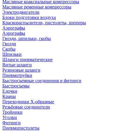
Масляные коаксиальные компрессоры
Масляные ременные компрессоры
Электродвигатели
Блоки подготовки воздуха
Краскораспылители, пистолеты, хопперы
Аэрографы
Аэрографы
Гвозди, шпильки, скобы
Гвозди
Скобы
Шпильки
Шланги пневматические
Витые шланги
Резиновые шланги
Пневмотрубки
Быстросъемные соединения и фитинги
Быстросъемы
Елочки
Краны
Переходники Х-образные
Резьбовые соединители
Тройники
Уголки
Фитинги
Пневмопистолеты