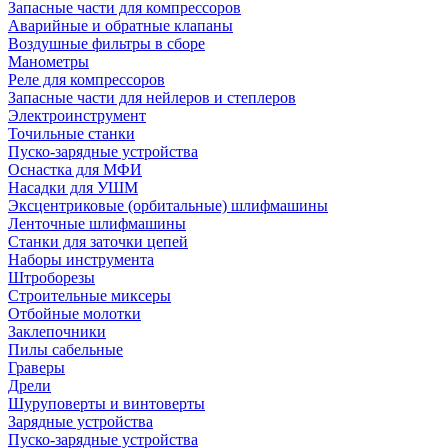
Запасные части для компрессоров
Аварийные и обратные клапаны
Воздушные фильтры в сборе
Манометры
Реле для компрессоров
Запасные части для нейлеров и степлеров
Электроинструмент
Точильные станки
Пуско-зарядные устройства
Оснастка для МФИ
Насадки для УШМ
Эксцентриковые (орбитальные) шлифмашины
Ленточные шлифмашины
Станки для заточки цепей
Наборы инструмента
Штроборезы
Строительные миксеры
Отбойные молотки
Заклепочники
Пилы сабельные
Граверы
Дрели
Шуруповерты и винтоверты
Зарядные устройства
Пуско-зарядные устройства