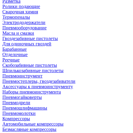
Разметка
Ролики подающие
Сварочная химия
Термопеналы
Электрододержатели
Пневмооборудование
Масла и смазки
Гвоздезабивные пистолеты
Для одиночных гвоздей
Барабанные
Отделочные
Реечные
Скобозабивные пистолеты
Шпилькозабивные пистолеты
Пневмоинструмент
Пневмостеплеры, гвоздезабиватели
Аксессуары к пневмоинструменту
Наборы пневмоинструмента
Пневмогайковерты
Пневмодрели
Пневмошлифмашины
Пневмомолотки
Компрессоры
Автомобильные компрессоры
Безмасляные компрессоры