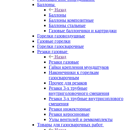
Баллоны
Назад
Баллоны
Баллоны композитные
Баллоны стальные
Газовые баллончики и картриджи
Горелки газовоздушные
Газовые горелки
Горелки газосварочные
Резаки газовые
Назад
Резаки газовые
Гайки крепления мундштуков
Наконечники к горелкам
газосварочным
Прочее для резаков
Резаки 3-х трубные
внутриголовочного смешения
Резаки 3-х трубные внутрисоплового
смешения
Резаки инжекторные
Резаки керосиновые
Узлы вентилей и ремкомплекты
Товары для газосварочных работ
Назад