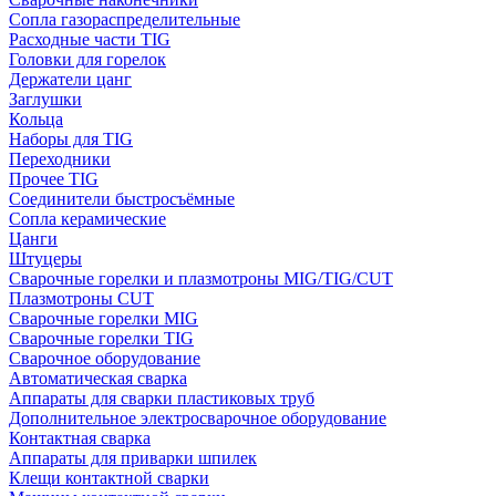
Сопла газораспределительные
Расходные части TIG
Головки для горелок
Держатели цанг
Заглушки
Кольца
Наборы для TIG
Переходники
Прочее TIG
Соединители быстросъёмные
Сопла керамические
Цанги
Штуцеры
Сварочные горелки и плазмотроны MIG/TIG/CUT
Плазмотроны CUT
Сварочные горелки MIG
Сварочные горелки TIG
Сварочное оборудование
Автоматическая сварка
Аппараты для сварки пластиковых труб
Дополнительное электросварочное оборудование
Контактная сварка
Аппараты для приварки шпилек
Клещи контактной сварки