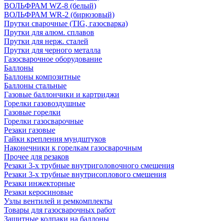
ВОЛЬФРАМ WZ-8 (белый)
ВОЛЬФРАМ WR-2 (бирюзовый)
Прутки сварочные (TIG, газосварка)
Прутки для алюм. сплавов
Прутки для нерж. сталей
Прутки для черного металла
Газосварочное оборудование
Баллоны
Баллоны композитные
Баллоны стальные
Газовые баллончики и картриджи
Горелки газовоздушные
Газовые горелки
Горелки газосварочные
Резаки газовые
Гайки крепления мундштуков
Наконечники к горелкам газосварочным
Прочее для резаков
Резаки 3-х трубные внутриголовочного смешения
Резаки 3-х трубные внутрисоплового смешения
Резаки инжекторные
Резаки керосиновые
Узлы вентилей и ремкомплекты
Товары для газосварочных работ
Защитные колпаки на баллоны