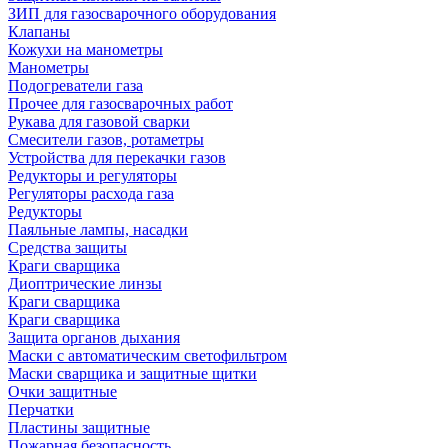
ЗИП для газосварочного оборудования
Клапаны
Кожухи на манометры
Манометры
Подогреватели газа
Прочее для газосварочных работ
Рукава для газовой сварки
Смесители газов, ротаметры
Устройства для перекачки газов
Редукторы и регуляторы
Регуляторы расхода газа
Редукторы
Паяльные лампы, насадки
Средства защиты
Краги сварщика
Диоптрические линзы
Краги сварщика
Краги сварщика
Защита органов дыхания
Маски с автоматическим светофильтром
Маски сварщика и защитные щитки
Очки защитные
Перчатки
Пластины защитные
Пожарная безопасность