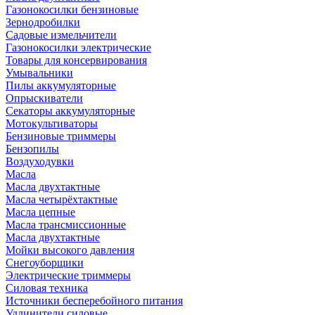
Газонокосилки бензиновые
Зернодробилки
Садовые измельчители
Газонокосилки электрические
Товары для консервирования
Умывальники
Пилы аккумуляторные
Опрыскиватели
Секаторы аккумуляторные
Мотокультиваторы
Бензиновые триммеры
Бензопилы
Воздуходувки
Масла
Масла двухтактные
Масла четырёхтактные
Масла цепные
Масла трансмиссионные
Масла двухтактные
Мойки высокого давления
Снегоуборщики
Электрические триммеры
Силовая техника
Источники бесперебойного питания
Удлинители силовые