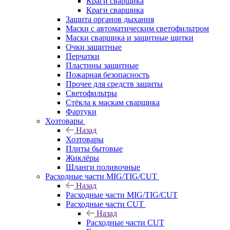
Краги сварщика
Краги сварщика
Защита органов дыхания
Маски с автоматическим светофильтром
Маски сварщика и защитные щитки
Очки защитные
Перчатки
Пластины защитные
Пожарная безопасность
Прочее для средств защиты
Светофильтры
Стёкла к маскам сварщика
Фартуки
Хозтовары
Назад
Хозтовары
Плиты бытовые
Жиклёры
Шланги поливочные
Расходные части MIG/TIG/CUT
Назад
Расходные части MIG/TIG/CUT
Расходные части CUT
Назад
Расходные части CUT