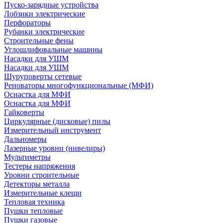
Пуско-зарядные устройства
Лобзики электрические
Перфораторы
Рубанки электрические
Строительные фены
Углошлифовальные машины
Насадки для УШМ
Насадки для УШМ
Шуруповерты сетевые
Реноваторы многофункциональные (МФИ)
Оснастка для МФИ
Оснастка для МФИ
Гайковерты
Циркулярные (дисковые) пилы
Измерительный инструмент
Дальномеры
Лазерные уровни (нивелиры)
Мультиметры
Тестеры напряжения
Уровни строительные
Детекторы металла
Измерительные клещи
Тепловая техника
Пушки тепловые
Пушки газовые