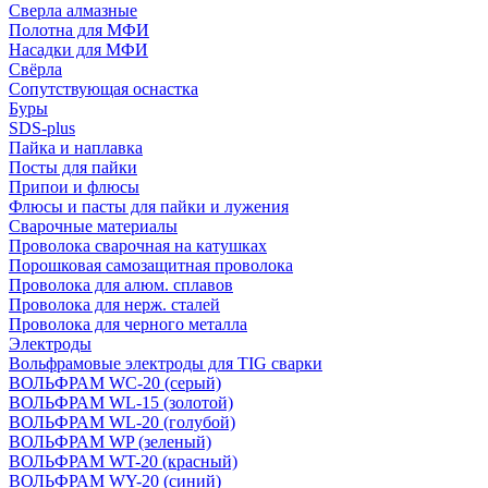
Сверла алмазные
Полотна для МФИ
Насадки для МФИ
Свёрла
Сопутствующая оснастка
Буры
SDS-plus
Пайка и наплавка
Посты для пайки
Припои и флюсы
Флюсы и пасты для пайки и лужения
Сварочные материалы
Проволока сварочная на катушках
Порошковая самозащитная проволока
Проволока для алюм. сплавов
Проволока для нерж. сталей
Проволока для черного металла
Электроды
Вольфрамовые электроды для TIG сварки
ВОЛЬФРАМ WC-20 (серый)
ВОЛЬФРАМ WL-15 (золотой)
ВОЛЬФРАМ WL-20 (голубой)
ВОЛЬФРАМ WP (зеленый)
ВОЛЬФРАМ WT-20 (красный)
ВОЛЬФРАМ WY-20 (синий)