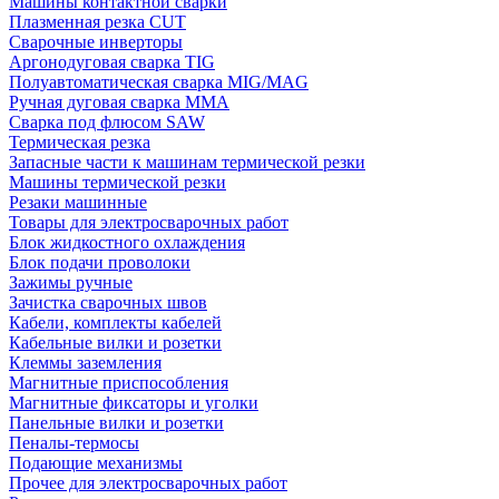
Машины контактной сварки
Плазменная резка CUT
Сварочные инверторы
Аргонодуговая сварка TIG
Полуавтоматическая сварка MIG/MAG
Ручная дуговая сварка MMA
Сварка под флюсом SAW
Термическая резка
Запасные части к машинам термической резки
Машины термической резки
Резаки машинные
Товары для электросварочных работ
Блок жидкостного охлаждения
Блок подачи проволоки
Зажимы ручные
Зачистка сварочных швов
Кабели, комплекты кабелей
Кабельные вилки и розетки
Клеммы заземления
Магнитные приспособления
Магнитные фиксаторы и уголки
Панельные вилки и розетки
Пеналы-термосы
Подающие механизмы
Прочее для электросварочных работ