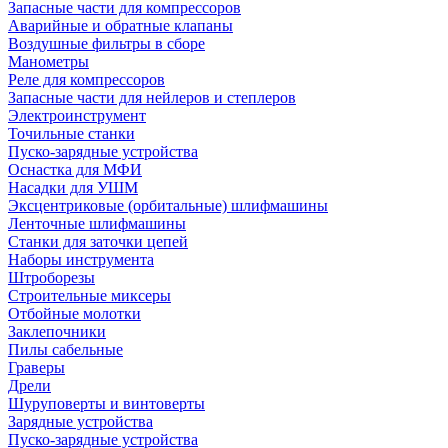
Запасные части для компрессоров
Аварийные и обратные клапаны
Воздушные фильтры в сборе
Манометры
Реле для компрессоров
Запасные части для нейлеров и степлеров
Электроинструмент
Точильные станки
Пуско-зарядные устройства
Оснастка для МФИ
Насадки для УШМ
Эксцентриковые (орбитальные) шлифмашины
Ленточные шлифмашины
Станки для заточки цепей
Наборы инструмента
Штроборезы
Строительные миксеры
Отбойные молотки
Заклепочники
Пилы сабельные
Граверы
Дрели
Шуруповерты и винтоверты
Зарядные устройства
Пуско-зарядные устройства