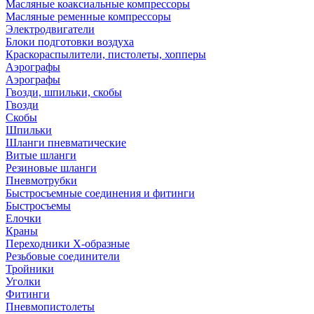
Масляные коаксиальные компрессоры
Масляные ременные компрессоры
Электродвигатели
Блоки подготовки воздуха
Краскораспылители, пистолеты, хопперы
Аэрографы
Аэрографы
Гвозди, шпильки, скобы
Гвозди
Скобы
Шпильки
Шланги пневматические
Витые шланги
Резиновые шланги
Пневмотрубки
Быстросъемные соединения и фитинги
Быстросъемы
Елочки
Краны
Переходники Х-образные
Резьбовые соединители
Тройники
Уголки
Фитинги
Пневмопистолеты