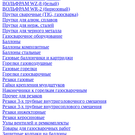
ВОЛЬФРАМ WZ-8 (белый)
ВОЛЬФРАМ WR-2 (бирюзовый)
Прутки сварочные (TIG, газосварка)
Прутки для алюм. сплавов
Прутки для нерж. сталей
Прутки для черного металла
Газосварочное оборудование
Баллоны
Баллоны композитные
Баллоны стальные
Газовые баллончики и картриджи
Горелки газовоздушные
Газовые горелки
Горелки газосварочные
Резаки газовые
Гайки крепления мундштуков
Наконечники к горелкам газосварочным
Прочее для резаков
Резаки 3-х трубные внутриголовочного смешения
Резаки 3-х трубные внутрисоплового смешения
Резаки инжекторные
Резаки керосиновые
Узлы вентилей и ремкомплекты
Товары для газосварочных работ
Защитные колпаки на баллоны