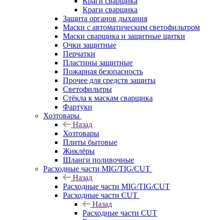
Краги сварщика
Краги сварщика
Защита органов дыхания
Маски с автоматическим светофильтром
Маски сварщика и защитные щитки
Очки защитные
Перчатки
Пластины защитные
Пожарная безопасность
Прочее для средств защиты
Светофильтры
Стёкла к маскам сварщика
Фартуки
Хозтовары
Назад
Хозтовары
Плиты бытовые
Жиклёры
Шланги поливочные
Расходные части MIG/TIG/CUT
Назад
Расходные части MIG/TIG/CUT
Расходные части CUT
Назад
Расходные части CUT