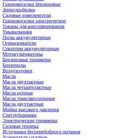
Газонокосилки бензиновые
Зернодробилки
Садовые измельчители
Газонокосилки электрические
Товары для консервирования
Умывальники
Пилы аккумуляторные
Опрыскиватели
Секаторы аккумуляторные
Мотокультиваторы
Бензиновые триммеры
Бензопилы
Воздуходувки
Масла
Масла двухтактные
Масла четырёхтактные
Масла цепные
Масла трансмиссионные
Масла двухтактные
Мойки высокого давления
Снегоуборщики
Электрические триммеры
Силовая техника
Источники бесперебойного питания
Удлинители силовые