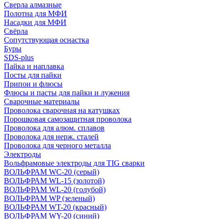
Сверла алмазные
Полотна для МФИ
Насадки для МФИ
Свёрла
Сопутствующая оснастка
Буры
SDS-plus
Пайка и наплавка
Посты для пайки
Припои и флюсы
Флюсы и пасты для пайки и лужения
Сварочные материалы
Проволока сварочная на катушках
Порошковая самозащитная проволока
Проволока для алюм. сплавов
Проволока для нерж. сталей
Проволока для черного металла
Электроды
Вольфрамовые электроды для TIG сварки
ВОЛЬФРАМ WC-20 (серый)
ВОЛЬФРАМ WL-15 (золотой)
ВОЛЬФРАМ WL-20 (голубой)
ВОЛЬФРАМ WP (зеленый)
ВОЛЬФРАМ WT-20 (красный)
ВОЛЬФРАМ WY-20 (синий)