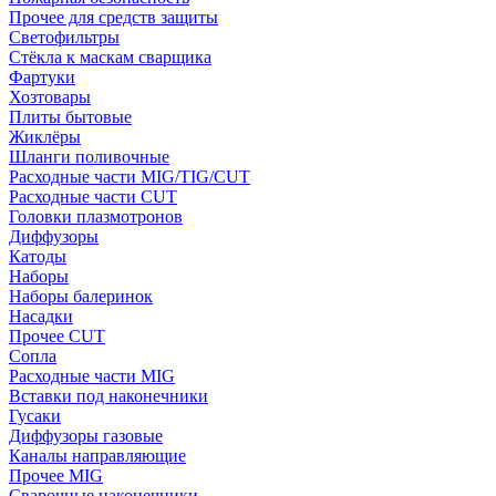
Прочее для средств защиты
Светофильтры
Стёкла к маскам сварщика
Фартуки
Хозтовары
Плиты бытовые
Жиклёры
Шланги поливочные
Расходные части MIG/TIG/CUT
Расходные части CUT
Головки плазмотронов
Диффузоры
Катоды
Наборы
Наборы балеринок
Насадки
Прочее CUT
Сопла
Расходные части MIG
Вставки под наконечники
Гусаки
Диффузоры газовые
Каналы направляющие
Прочее MIG
Сварочные наконечники