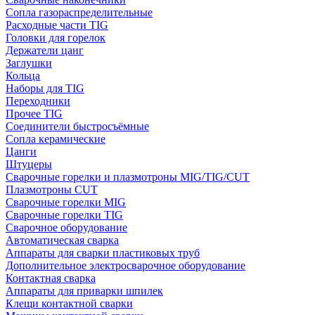
Сопла газораспределительные
Расходные части TIG
Головки для горелок
Держатели цанг
Заглушки
Кольца
Наборы для TIG
Переходники
Прочее TIG
Соединители быстросъёмные
Сопла керамические
Цанги
Штуцеры
Сварочные горелки и плазмотроны MIG/TIG/CUT
Плазмотроны CUT
Сварочные горелки MIG
Сварочные горелки TIG
Сварочное оборудование
Автоматическая сварка
Аппараты для сварки пластиковых труб
Дополнительное электросварочное оборудование
Контактная сварка
Аппараты для приварки шпилек
Клещи контактной сварки