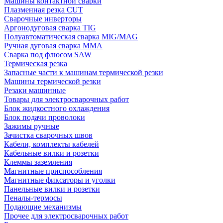
Машины контактной сварки
Плазменная резка CUT
Сварочные инверторы
Аргонодуговая сварка TIG
Полуавтоматическая сварка MIG/MAG
Ручная дуговая сварка MMA
Сварка под флюсом SAW
Термическая резка
Запасные части к машинам термической резки
Машины термической резки
Резаки машинные
Товары для электросварочных работ
Блок жидкостного охлаждения
Блок подачи проволоки
Зажимы ручные
Зачистка сварочных швов
Кабели, комплекты кабелей
Кабельные вилки и розетки
Клеммы заземления
Магнитные приспособления
Магнитные фиксаторы и уголки
Панельные вилки и розетки
Пеналы-термосы
Подающие механизмы
Прочее для электросварочных работ