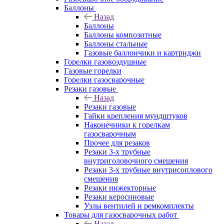
Баллоны
Назад
Баллоны
Баллоны композитные
Баллоны стальные
Газовые баллончики и картриджи
Горелки газовоздушные
Газовые горелки
Горелки газосварочные
Резаки газовые
Назад
Резаки газовые
Гайки крепления мундштуков
Наконечники к горелкам
газосварочным
Прочее для резаков
Резаки 3-х трубные
внутриголовочного смешения
Резаки 3-х трубные внутрисоплового
смешения
Резаки инжекторные
Резаки керосиновые
Узлы вентилей и ремкомплекты
Товары для газосварочных работ
Назад