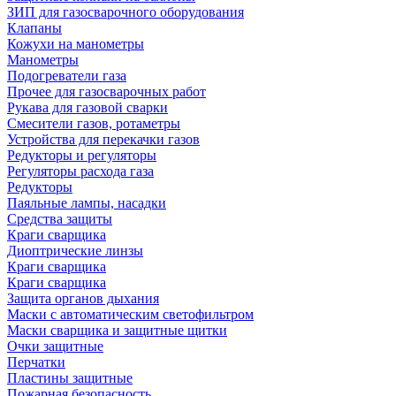
ЗИП для газосварочного оборудования
Клапаны
Кожухи на манометры
Манометры
Подогреватели газа
Прочее для газосварочных работ
Рукава для газовой сварки
Смесители газов, ротаметры
Устройства для перекачки газов
Редукторы и регуляторы
Регуляторы расхода газа
Редукторы
Паяльные лампы, насадки
Средства защиты
Краги сварщика
Диоптрические линзы
Краги сварщика
Краги сварщика
Защита органов дыхания
Маски с автоматическим светофильтром
Маски сварщика и защитные щитки
Очки защитные
Перчатки
Пластины защитные
Пожарная безопасность