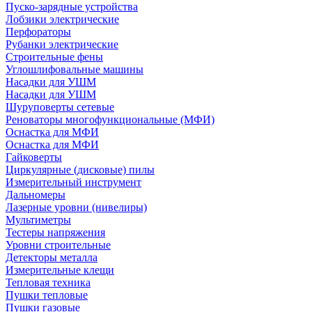
Пуско-зарядные устройства
Лобзики электрические
Перфораторы
Рубанки электрические
Строительные фены
Углошлифовальные машины
Насадки для УШМ
Насадки для УШМ
Шуруповерты сетевые
Реноваторы многофункциональные (МФИ)
Оснастка для МФИ
Оснастка для МФИ
Гайковерты
Циркулярные (дисковые) пилы
Измерительный инструмент
Дальномеры
Лазерные уровни (нивелиры)
Мультиметры
Тестеры напряжения
Уровни строительные
Детекторы металла
Измерительные клещи
Тепловая техника
Пушки тепловые
Пушки газовые