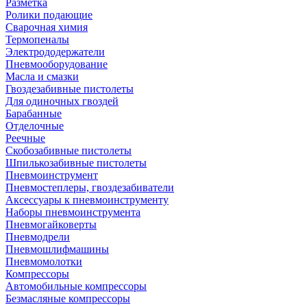
Разметка
Ролики подающие
Сварочная химия
Термопеналы
Электрододержатели
Пневмооборудование
Масла и смазки
Гвоздезабивные пистолеты
Для одиночных гвоздей
Барабанные
Отделочные
Реечные
Скобозабивные пистолеты
Шпилькозабивные пистолеты
Пневмоинструмент
Пневмостеплеры, гвоздезабиватели
Аксессуары к пневмоинструменту
Наборы пневмоинструмента
Пневмогайковерты
Пневмодрели
Пневмошлифмашины
Пневмомолотки
Компрессоры
Автомобильные компрессоры
Безмасляные компрессоры