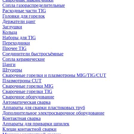
Сопла газораспределительные
Расходные части TIG
Головки для горелок
Держатели цанг
Заглушки
Кольца
Наборы для TIG
Переходники
Прочее TIG
Соединители быстросъёмные
Сопла керамические
Цанги
Штуцеры
Сварочные горелки и плазмотроны MIG/TIG/CUT
Плазмотроны CUT
Сварочные горелки MIG
Сварочные горелки TIG
Сварочное оборудование
Автоматическая сварка
Аппараты для сварки пластиковых труб
Дополнительное электросварочное оборудование
Контактная сварка
Аппараты для приварки шпилек
Клещи контактной сварки