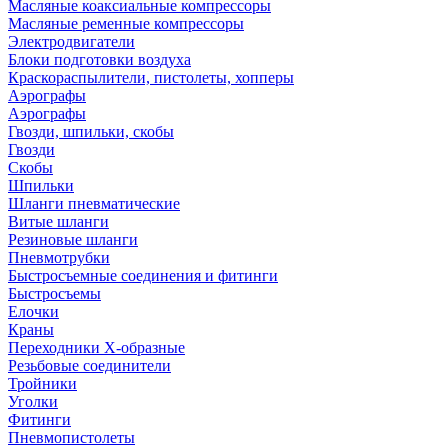
Масляные коаксиальные компрессоры
Масляные ременные компрессоры
Электродвигатели
Блоки подготовки воздуха
Краскораспылители, пистолеты, хопперы
Аэрографы
Аэрографы
Гвозди, шпильки, скобы
Гвозди
Скобы
Шпильки
Шланги пневматические
Витые шланги
Резиновые шланги
Пневмотрубки
Быстросъемные соединения и фитинги
Быстросъемы
Елочки
Краны
Переходники Х-образные
Резьбовые соединители
Тройники
Уголки
Фитинги
Пневмопистолеты