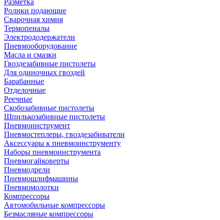
Разметка
Ролики подающие
Сварочная химия
Термопеналы
Электрододержатели
Пневмооборудование
Масла и смазки
Гвоздезабивные пистолеты
Для одиночных гвоздей
Барабанные
Отделочные
Реечные
Скобозабивные пистолеты
Шпилькозабивные пистолеты
Пневмоинструмент
Пневмостеплеры, гвоздезабиватели
Аксессуары к пневмоинструменту
Наборы пневмоинструмента
Пневмогайковерты
Пневмодрели
Пневмошлифмашины
Пневмомолотки
Компрессоры
Автомобильные компрессоры
Безмасляные компрессоры