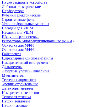
Пуско-зарядные устройства
Лобзики электрические
Перфораторы
Рубанки электрические
Строительные фены
Углошлифовальные машины
Насадки для УШМ
Насадки для УШМ
Шуруповерты сетевые
Реноваторы многофункциональные (МФИ)
Оснастка для МФИ
Оснастка для МФИ
Гайковерты
Циркулярные (дисковые) пилы
Измерительный инструмент
Дальномеры
Лазерные уровни (нивелиры)
Мультиметры
Тестеры напряжения
Уровни строительные
Детекторы металла
Измерительные клещи
Тепловая техника
Пушки тепловые
Пушки газовые