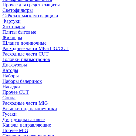
Прочее для средств защиты
Светофильтры
Стёкла к маскам сварщика
Фартуки
Хозтовары
Плиты бытовые
Жиклёры
Шланги поливочные
Расходные части MIG/TIG/CUT
Расходные части CUT
Головки плазмотронов
Диффузоры
Катоды
Наборы
Наборы балеринок
Насадки
Прочее CUT
Сопла
Расходные части MIG
Вставки под наконечники
Гусаки
Диффузоры газовые
Каналы направляющие
Прочее MIG
Сварочные наконечники