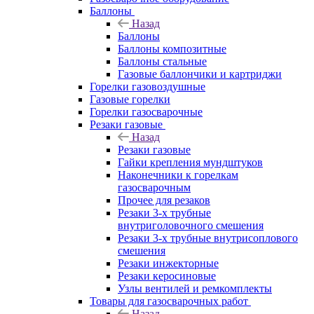
Баллоны
Назад
Баллоны
Баллоны композитные
Баллоны стальные
Газовые баллончики и картриджи
Горелки газовоздушные
Газовые горелки
Горелки газосварочные
Резаки газовые
Назад
Резаки газовые
Гайки крепления мундштуков
Наконечники к горелкам
газосварочным
Прочее для резаков
Резаки 3-х трубные
внутриголовочного смешения
Резаки 3-х трубные внутрисоплового
смешения
Резаки инжекторные
Резаки керосиновые
Узлы вентилей и ремкомплекты
Товары для газосварочных работ
Назад