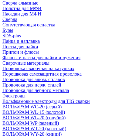
Сверла алмазные
Полотна для МФИ
Насадки для МФИ
Свёрла
Сопутствующая оснастка
Буры
SDS-plus
Пайка и наплавка
Посты для пайки
Припои и флюсы
Флюсы и пасты для пайки и лужения
Сварочные материалы
Проволока сварочная на катушках
Порошковая самозащитная проволока
Проволока для алюм. сплавов
Проволока для нерж. сталей
Проволока для черного металла
Электроды
Вольфрамовые электроды для TIG сварки
ВОЛЬФРАМ WC-20 (серый)
ВОЛЬФРАМ WL-15 (золотой)
ВОЛЬФРАМ WL-20 (голубой)
ВОЛЬФРАМ WP (зеленый)
ВОЛЬФРАМ WT-20 (красный)
ВОЛЬФРАМ WY-20 (синий)