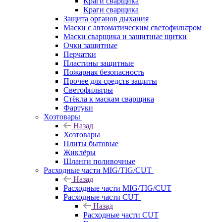
Краги сварщика
Краги сварщика
Защита органов дыхания
Маски с автоматическим светофильтром
Маски сварщика и защитные щитки
Очки защитные
Перчатки
Пластины защитные
Пожарная безопасность
Прочее для средств защиты
Светофильтры
Стёкла к маскам сварщика
Фартуки
Хозтовары
Назад
Хозтовары
Плиты бытовые
Жиклёры
Шланги поливочные
Расходные части MIG/TIG/CUT
Назад
Расходные части MIG/TIG/CUT
Расходные части CUT
Назад
Расходные части CUT