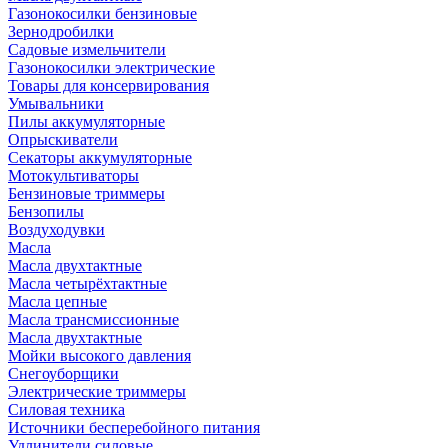
Газонокосилки бензиновые
Зернодробилки
Садовые измельчители
Газонокосилки электрические
Товары для консервирования
Умывальники
Пилы аккумуляторные
Опрыскиватели
Секаторы аккумуляторные
Мотокультиваторы
Бензиновые триммеры
Бензопилы
Воздуходувки
Масла
Масла двухтактные
Масла четырёхтактные
Масла цепные
Масла трансмиссионные
Масла двухтактные
Мойки высокого давления
Снегоуборщики
Электрические триммеры
Силовая техника
Источники бесперебойного питания
Удлинители силовые