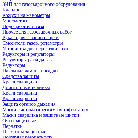
ЗИП для газосварочного оборудования
Клапаны
Кожухи на манометры
Манометры
Подогреватели газа
Прочее для газосварочных работ
Рукава для газовой сварки
Смесители газов, ротаметры
Устройства для перекачки газов
Редукторы и регуляторы
Регуляторы расхода газа
Редукторы
Паяльные лампы, насадки
Средства защиты
Краги сварщика
Диоптрические линзы
Краги сварщика
Краги сварщика
Защита органов дыхания
Маски с автоматическим светофильтром
Маски сварщика и защитные щитки
Очки защитные
Перчатки
Пластины защитные
Пожарная безопасность