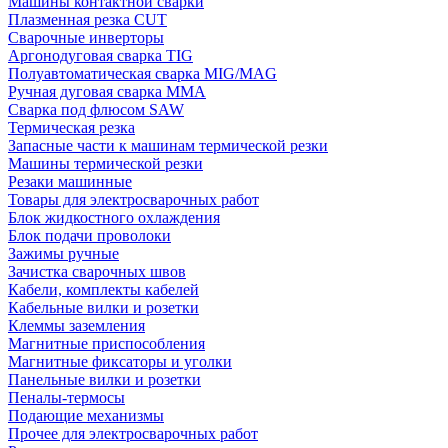
Машины контактной сварки
Плазменная резка CUT
Сварочные инверторы
Аргонодуговая сварка TIG
Полуавтоматическая сварка MIG/MAG
Ручная дуговая сварка MMA
Сварка под флюсом SAW
Термическая резка
Запасные части к машинам термической резки
Машины термической резки
Резаки машинные
Товары для электросварочных работ
Блок жидкостного охлаждения
Блок подачи проволоки
Зажимы ручные
Зачистка сварочных швов
Кабели, комплекты кабелей
Кабельные вилки и розетки
Клеммы заземления
Магнитные приспособления
Магнитные фиксаторы и уголки
Панельные вилки и розетки
Пеналы-термосы
Подающие механизмы
Прочее для электросварочных работ