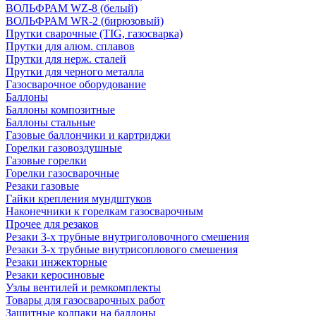
ВОЛЬФРАМ WZ-8 (белый)
ВОЛЬФРАМ WR-2 (бирюзовый)
Прутки сварочные (TIG, газосварка)
Прутки для алюм. сплавов
Прутки для нерж. сталей
Прутки для черного металла
Газосварочное оборудование
Баллоны
Баллоны композитные
Баллоны стальные
Газовые баллончики и картриджи
Горелки газовоздушные
Газовые горелки
Горелки газосварочные
Резаки газовые
Гайки крепления мундштуков
Наконечники к горелкам газосварочным
Прочее для резаков
Резаки 3-х трубные внутриголовочного смешения
Резаки 3-х трубные внутрисоплового смешения
Резаки инжекторные
Резаки керосиновые
Узлы вентилей и ремкомплекты
Товары для газосварочных работ
Защитные колпаки на баллоны