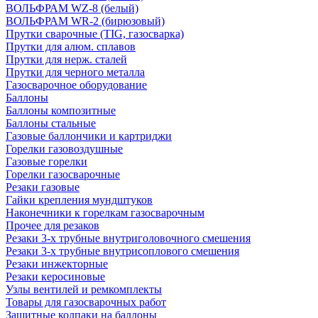
ВОЛЬФРАМ WZ-8 (белый)
ВОЛЬФРАМ WR-2 (бирюзовый)
Прутки сварочные (TIG, газосварка)
Прутки для алюм. сплавов
Прутки для нерж. сталей
Прутки для черного металла
Газосварочное оборудование
Баллоны
Баллоны композитные
Баллоны стальные
Газовые баллончики и картриджи
Горелки газовоздушные
Газовые горелки
Горелки газосварочные
Резаки газовые
Гайки крепления мундштуков
Наконечники к горелкам газосварочным
Прочее для резаков
Резаки 3-х трубные внутриголовочного смешения
Резаки 3-х трубные внутрисоплового смешения
Резаки инжекторные
Резаки керосиновые
Узлы вентилей и ремкомплекты
Товары для газосварочных работ
Защитные колпаки на баллоны