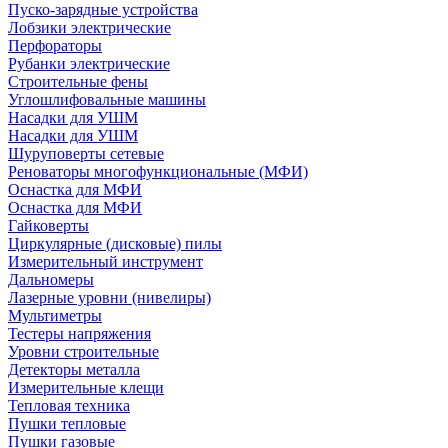
Пуско-зарядные устройства
Лобзики электрические
Перфораторы
Рубанки электрические
Строительные фены
Углошлифовальные машины
Насадки для УШМ
Насадки для УШМ
Шуруповерты сетевые
Реноваторы многофункциональные (МФИ)
Оснастка для МФИ
Оснастка для МФИ
Гайковерты
Циркулярные (дисковые) пилы
Измерительный инструмент
Дальномеры
Лазерные уровни (нивелиры)
Мультиметры
Тестеры напряжения
Уровни строительные
Детекторы металла
Измерительные клещи
Тепловая техника
Пушки тепловые
Пушки газовые