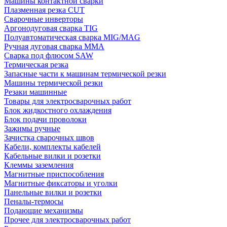
Машины контактной сварки
Плазменная резка CUT
Сварочные инверторы
Аргонодуговая сварка TIG
Полуавтоматическая сварка MIG/MAG
Ручная дуговая сварка MMA
Сварка под флюсом SAW
Термическая резка
Запасные части к машинам термической резки
Машины термической резки
Резаки машинные
Товары для электросварочных работ
Блок жидкостного охлаждения
Блок подачи проволоки
Зажимы ручные
Зачистка сварочных швов
Кабели, комплекты кабелей
Кабельные вилки и розетки
Клеммы заземления
Магнитные приспособления
Магнитные фиксаторы и уголки
Панельные вилки и розетки
Пеналы-термосы
Подающие механизмы
Прочее для электросварочных работ