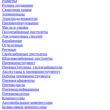
Разметка
Ролики подающие
Сварочная химия
Термопеналы
Электрододержатели
Пневмооборудование
Масла и смазки
Гвоздезабивные пистолеты
Для одиночных гвоздей
Барабанные
Отделочные
Реечные
Скобозабивные пистолеты
Шпилькозабивные пистолеты
Пневмоинструмент
Пневмостеплеры, гвоздезабиватели
Аксессуары к пневмоинструменту
Наборы пневмоинструмента
Пневмогайковерты
Пневмодрели
Пневмошлифмашины
Пневмомолотки
Компрессоры
Автомобильные компрессоры
Безмасляные компрессоры