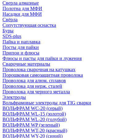
Сверла алмазные
Полотна для МФИ
Насадки для МФИ
Свёрла
Сопутствующая оснастка
Буры
SDS-plus
Пайка и наплавка
Посты для пайки
Припои и флюсы
Флюсы и пасты для пайки и лужения
Сварочные материалы
Проволока сварочная на катушках
Порошковая самозащитная проволока
Проволока для алюм. сплавов
Проволока для нерж. сталей
Проволока для черного металла
Электроды
Вольфрамовые электроды для TIG сварки
ВОЛЬФРАМ WC-20 (серый)
ВОЛЬФРАМ WL-15 (золотой)
ВОЛЬФРАМ WL-20 (голубой)
ВОЛЬФРАМ WP (зеленый)
ВОЛЬФРАМ WT-20 (красный)
ВОЛЬФРАМ WY-20 (синий)