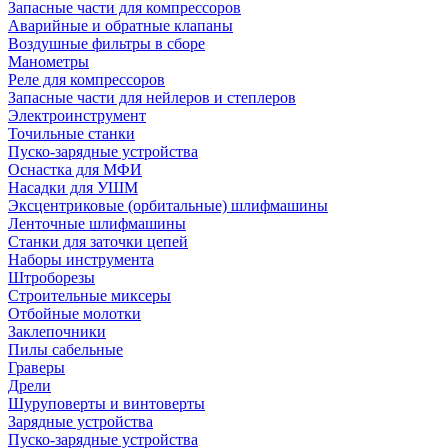
Запасные части для компрессоров
Аварийные и обратные клапаны
Воздушные фильтры в сборе
Манометры
Реле для компрессоров
Запасные части для нейлеров и степлеров
Электроинструмент
Точильные станки
Пуско-зарядные устройства
Оснастка для МФИ
Насадки для УШМ
Эксцентриковые (орбитальные) шлифмашины
Ленточные шлифмашины
Станки для заточки цепей
Наборы инструмента
Штроборезы
Строительные миксеры
Отбойные молотки
Заклепочники
Пилы сабельные
Граверы
Дрели
Шуруповерты и винтоверты
Зарядные устройства
Пуско-зарядные устройства