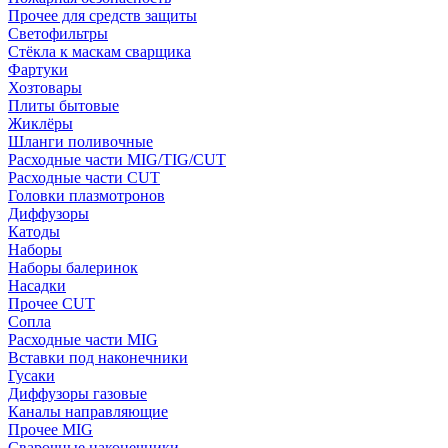
Прочее для средств защиты
Светофильтры
Стёкла к маскам сварщика
Фартуки
Хозтовары
Плиты бытовые
Жиклёры
Шланги поливочные
Расходные части MIG/TIG/CUT
Расходные части CUT
Головки плазмотронов
Диффузоры
Катоды
Наборы
Наборы балеринок
Насадки
Прочее CUT
Сопла
Расходные части MIG
Вставки под наконечники
Гусаки
Диффузоры газовые
Каналы направляющие
Прочее MIG
Сварочные наконечники