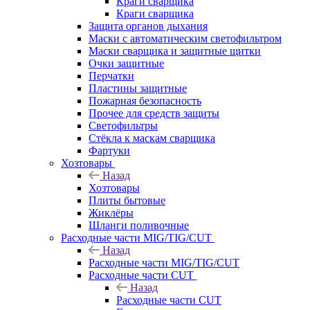
Краги сварщика
Краги сварщика
Защита органов дыхания
Маски с автоматическим светофильтром
Маски сварщика и защитные щитки
Очки защитные
Перчатки
Пластины защитные
Пожарная безопасность
Прочее для средств защиты
Светофильтры
Стёкла к маскам сварщика
Фартуки
Хозтовары
Назад
Хозтовары
Плиты бытовые
Жиклёры
Шланги поливочные
Расходные части MIG/TIG/CUT
Назад
Расходные части MIG/TIG/CUT
Расходные части CUT
Назад
Расходные части CUT