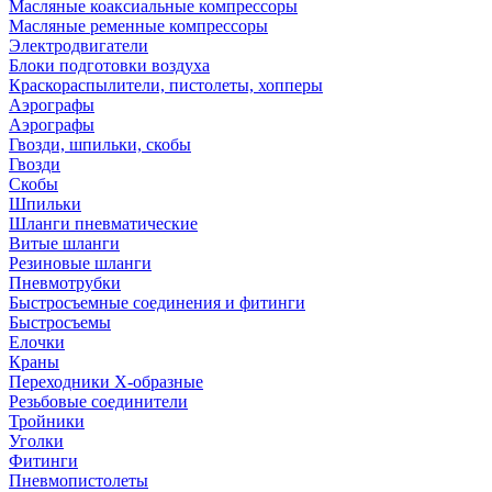
Масляные коаксиальные компрессоры
Масляные ременные компрессоры
Электродвигатели
Блоки подготовки воздуха
Краскораспылители, пистолеты, хопперы
Аэрографы
Аэрографы
Гвозди, шпильки, скобы
Гвозди
Скобы
Шпильки
Шланги пневматические
Витые шланги
Резиновые шланги
Пневмотрубки
Быстросъемные соединения и фитинги
Быстросъемы
Елочки
Краны
Переходники Х-образные
Резьбовые соединители
Тройники
Уголки
Фитинги
Пневмопистолеты