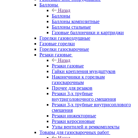
Баллоны
Назад
Баллоны
Баллоны композитные
Баллоны стальные
Газовые баллончики и картриджи
Горелки газовоздушные
Газовые горелки
Горелки газосварочные
Резаки газовые
Назад
Резаки газовые
Гайки крепления мундштуков
Наконечники к горелкам
газосварочным
Прочее для резаков
Резаки 3-х трубные
внутриголовочного смешения
Резаки 3-х трубные внутрисоплового
смешения
Резаки инжекторные
Резаки керосиновые
Узлы вентилей и ремкомплекты
Товары для газосварочных работ
Назад