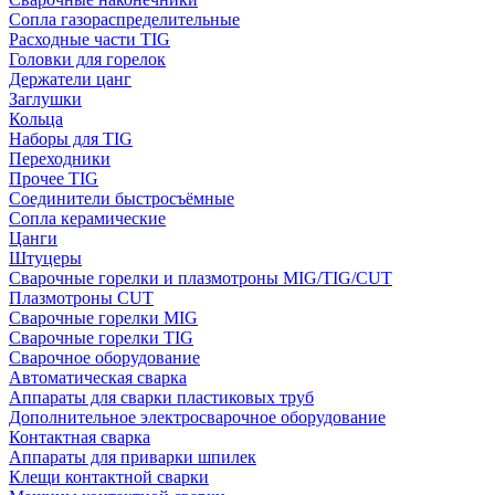
Сопла газораспределительные
Расходные части TIG
Головки для горелок
Держатели цанг
Заглушки
Кольца
Наборы для TIG
Переходники
Прочее TIG
Соединители быстросъёмные
Сопла керамические
Цанги
Штуцеры
Сварочные горелки и плазмотроны MIG/TIG/CUT
Плазмотроны CUT
Сварочные горелки MIG
Сварочные горелки TIG
Сварочное оборудование
Автоматическая сварка
Аппараты для сварки пластиковых труб
Дополнительное электросварочное оборудование
Контактная сварка
Аппараты для приварки шпилек
Клещи контактной сварки