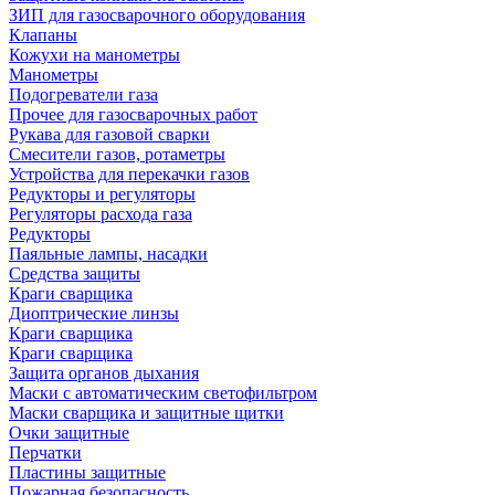
ЗИП для газосварочного оборудования
Клапаны
Кожухи на манометры
Манометры
Подогреватели газа
Прочее для газосварочных работ
Рукава для газовой сварки
Смесители газов, ротаметры
Устройства для перекачки газов
Редукторы и регуляторы
Регуляторы расхода газа
Редукторы
Паяльные лампы, насадки
Средства защиты
Краги сварщика
Диоптрические линзы
Краги сварщика
Краги сварщика
Защита органов дыхания
Маски с автоматическим светофильтром
Маски сварщика и защитные щитки
Очки защитные
Перчатки
Пластины защитные
Пожарная безопасность