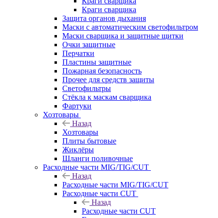
Краги сварщика
Краги сварщика
Защита органов дыхания
Маски с автоматическим светофильтром
Маски сварщика и защитные щитки
Очки защитные
Перчатки
Пластины защитные
Пожарная безопасность
Прочее для средств защиты
Светофильтры
Стёкла к маскам сварщика
Фартуки
Хозтовары
Назад
Хозтовары
Плиты бытовые
Жиклёры
Шланги поливочные
Расходные части MIG/TIG/CUT
Назад
Расходные части MIG/TIG/CUT
Расходные части CUT
Назад
Расходные части CUT