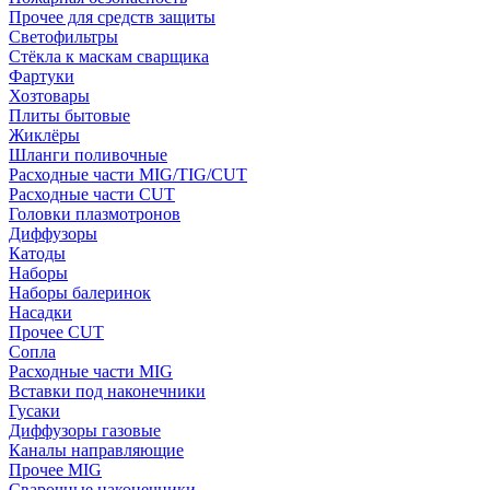
Прочее для средств защиты
Светофильтры
Стёкла к маскам сварщика
Фартуки
Хозтовары
Плиты бытовые
Жиклёры
Шланги поливочные
Расходные части MIG/TIG/CUT
Расходные части CUT
Головки плазмотронов
Диффузоры
Катоды
Наборы
Наборы балеринок
Насадки
Прочее CUT
Сопла
Расходные части MIG
Вставки под наконечники
Гусаки
Диффузоры газовые
Каналы направляющие
Прочее MIG
Сварочные наконечники