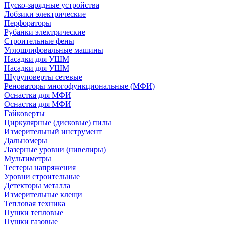
Пуско-зарядные устройства
Лобзики электрические
Перфораторы
Рубанки электрические
Строительные фены
Углошлифовальные машины
Насадки для УШМ
Насадки для УШМ
Шуруповерты сетевые
Реноваторы многофункциональные (МФИ)
Оснастка для МФИ
Оснастка для МФИ
Гайковерты
Циркулярные (дисковые) пилы
Измерительный инструмент
Дальномеры
Лазерные уровни (нивелиры)
Мультиметры
Тестеры напряжения
Уровни строительные
Детекторы металла
Измерительные клещи
Тепловая техника
Пушки тепловые
Пушки газовые