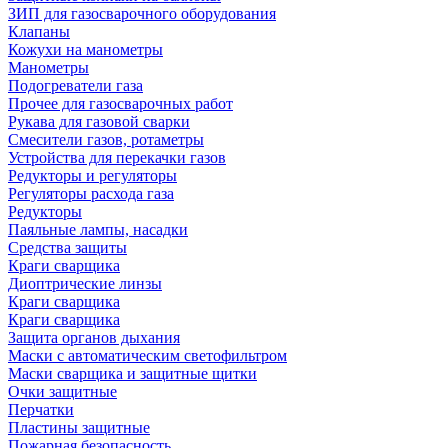
ЗИП для газосварочного оборудования
Клапаны
Кожухи на манометры
Манометры
Подогреватели газа
Прочее для газосварочных работ
Рукава для газовой сварки
Смесители газов, ротаметры
Устройства для перекачки газов
Редукторы и регуляторы
Регуляторы расхода газа
Редукторы
Паяльные лампы, насадки
Средства защиты
Краги сварщика
Диоптрические линзы
Краги сварщика
Краги сварщика
Защита органов дыхания
Маски с автоматическим светофильтром
Маски сварщика и защитные щитки
Очки защитные
Перчатки
Пластины защитные
Пожарная безопасность