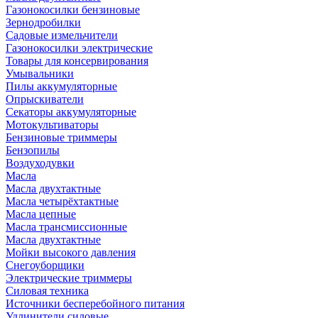
Газонокосилки бензиновые
Зернодробилки
Садовые измельчители
Газонокосилки электрические
Товары для консервирования
Умывальники
Пилы аккумуляторные
Опрыскиватели
Секаторы аккумуляторные
Мотокультиваторы
Бензиновые триммеры
Бензопилы
Воздуходувки
Масла
Масла двухтактные
Масла четырёхтактные
Масла цепные
Масла трансмиссионные
Масла двухтактные
Мойки высокого давления
Снегоуборщики
Электрические триммеры
Силовая техника
Источники бесперебойного питания
Удлинители силовые