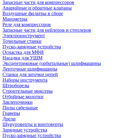
Запасные части для компрессоров
Аварийные и обратные клапаны
Воздушные фильтры в сборе
Манометры
Реле для компрессоров
Запасные части для нейлеров и степлеров
Электроинструмент
Точильные станки
Пуско-зарядные устройства
Оснастка для МФИ
Насадки для УШМ
Эксцентриковые (орбитальные) шлифмашины
Ленточные шлифмашины
Станки для заточки цепей
Наборы инструмента
Штроборезы
Строительные миксеры
Отбойные молотки
Заклепочники
Пилы сабельные
Граверы
Дрели
Шуруповерты и винтоверты
Зарядные устройства
Пуско-зарядные устройства