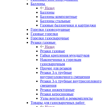
Баллоны
Назад
Баллоны
Баллоны композитные
Баллоны стальные
Газовые баллончики и картриджи
Горелки газовоздушные
Газовые горелки
Горелки газосварочные
Резаки газовые
Назад
Резаки газовые
Гайки крепления мундштуков
Наконечники к горелкам
газосварочным
Прочее для резаков
Резаки 3-х трубные
внутриголовочного смешения
Резаки 3-х трубные внутрисоплового
смешения
Резаки инжекторные
Резаки керосиновые
Узлы вентилей и ремкомплекты
Товары для газосварочных работ
Назад