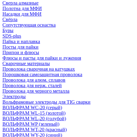
Сверла алмазные
Полотна для МФИ
Насадки для МФИ
Свёрла
Сопутствующая оснастка
Буры
SDS-plus
Пайка и наплавка
Посты для пайки
Припои и флюсы
Флюсы и пасты для пайки и лужения
Сварочные материалы
Проволока сварочная на катушках
Порошковая самозащитная проволока
Проволока для алюм. сплавов
Проволока для нерж. сталей
Проволока для черного металла
Электроды
Вольфрамовые электроды для TIG сварки
ВОЛЬФРАМ WC-20 (серый)
ВОЛЬФРАМ WL-15 (золотой)
ВОЛЬФРАМ WL-20 (голубой)
ВОЛЬФРАМ WP (зеленый)
ВОЛЬФРАМ WT-20 (красный)
ВОЛЬФРАМ WY-20 (синий)