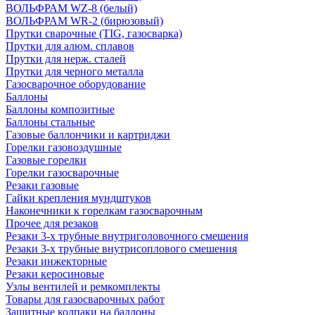
ВОЛЬФРАМ WZ-8 (белый)
ВОЛЬФРАМ WR-2 (бирюзовый)
Прутки сварочные (TIG, газосварка)
Прутки для алюм. сплавов
Прутки для нерж. сталей
Прутки для черного металла
Газосварочное оборудование
Баллоны
Баллоны композитные
Баллоны стальные
Газовые баллончики и картриджи
Горелки газовоздушные
Газовые горелки
Горелки газосварочные
Резаки газовые
Гайки крепления мундштуков
Наконечники к горелкам газосварочным
Прочее для резаков
Резаки 3-х трубные внутриголовочного смешения
Резаки 3-х трубные внутрисоплового смешения
Резаки инжекторные
Резаки керосиновые
Узлы вентилей и ремкомплекты
Товары для газосварочных работ
Защитные колпаки на баллоны