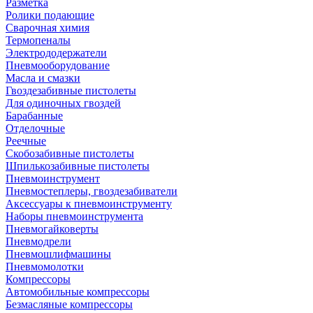
Разметка
Ролики подающие
Сварочная химия
Термопеналы
Электрододержатели
Пневмооборудование
Масла и смазки
Гвоздезабивные пистолеты
Для одиночных гвоздей
Барабанные
Отделочные
Реечные
Скобозабивные пистолеты
Шпилькозабивные пистолеты
Пневмоинструмент
Пневмостеплеры, гвоздезабиватели
Аксессуары к пневмоинструменту
Наборы пневмоинструмента
Пневмогайковерты
Пневмодрели
Пневмошлифмашины
Пневмомолотки
Компрессоры
Автомобильные компрессоры
Безмасляные компрессоры