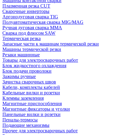
Машины контактной сварки
Плазменная резка CUT
Сварочные инверторы
Аргонодуговая сварка TIG
Полуавтоматическая сварка MIG/MAG
Ручная дуговая сварка MMA
Сварка под флюсом SAW
Термическая резка
Запасные части к машинам термической резки
Машины термической резки
Резаки машинные
Товары для электросварочных работ
Блок жидкостного охлаждения
Блок подачи проволоки
Зажимы ручные
Зачистка сварочных швов
Кабели, комплекты кабелей
Кабельные вилки и розетки
Клеммы заземления
Магнитные приспособления
Магнитные фиксаторы и уголки
Панельные вилки и розетки
Пеналы-термосы
Подающие механизмы
Прочее для электросварочных работ