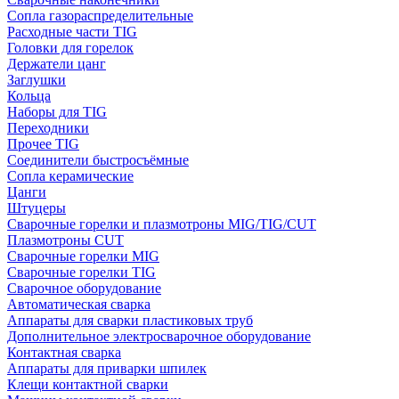
Сопла газораспределительные
Расходные части TIG
Головки для горелок
Держатели цанг
Заглушки
Кольца
Наборы для TIG
Переходники
Прочее TIG
Соединители быстросъёмные
Сопла керамические
Цанги
Штуцеры
Сварочные горелки и плазмотроны MIG/TIG/CUT
Плазмотроны CUT
Сварочные горелки MIG
Сварочные горелки TIG
Сварочное оборудование
Автоматическая сварка
Аппараты для сварки пластиковых труб
Дополнительное электросварочное оборудование
Контактная сварка
Аппараты для приварки шпилек
Клещи контактной сварки