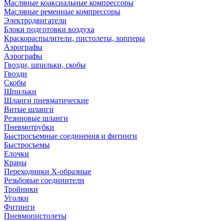
Масляные коаксиальные компрессоры
Масляные ременные компрессоры
Электродвигатели
Блоки подготовки воздуха
Краскораспылители, пистолеты, хопперы
Аэрографы
Аэрографы
Гвозди, шпильки, скобы
Гвозди
Скобы
Шпильки
Шланги пневматические
Витые шланги
Резиновые шланги
Пневмотрубки
Быстросъемные соединения и фитинги
Быстросъемы
Елочки
Краны
Переходники Х-образные
Резьбовые соединители
Тройники
Уголки
Фитинги
Пневмопистолеты