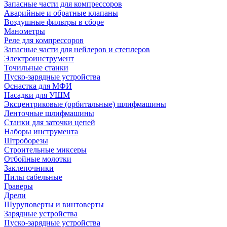
Запасные части для компрессоров
Аварийные и обратные клапаны
Воздушные фильтры в сборе
Манометры
Реле для компрессоров
Запасные части для нейлеров и степлеров
Электроинструмент
Точильные станки
Пуско-зарядные устройства
Оснастка для МФИ
Насадки для УШМ
Эксцентриковые (орбитальные) шлифмашины
Ленточные шлифмашины
Станки для заточки цепей
Наборы инструмента
Штроборезы
Строительные миксеры
Отбойные молотки
Заклепочники
Пилы сабельные
Граверы
Дрели
Шуруповерты и винтоверты
Зарядные устройства
Пуско-зарядные устройства