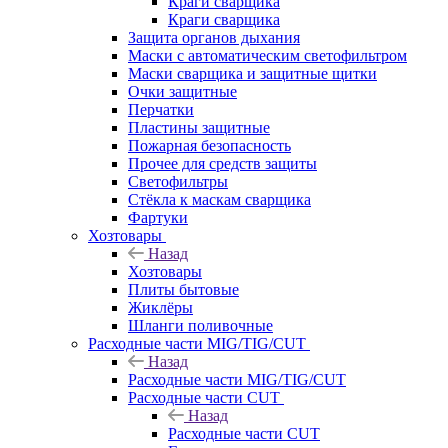
Краги сварщика
Краги сварщика
Защита органов дыхания
Маски с автоматическим светофильтром
Маски сварщика и защитные щитки
Очки защитные
Перчатки
Пластины защитные
Пожарная безопасность
Прочее для средств защиты
Светофильтры
Стёкла к маскам сварщика
Фартуки
Хозтовары
Назад
Хозтовары
Плиты бытовые
Жиклёры
Шланги поливочные
Расходные части MIG/TIG/CUT
Назад
Расходные части MIG/TIG/CUT
Расходные части CUT
Назад
Расходные части CUT