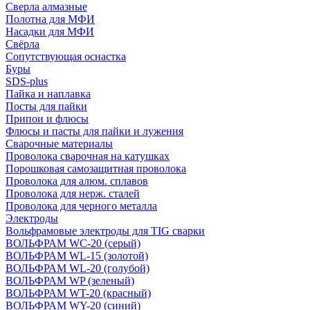
Сверла алмазные
Полотна для МФИ
Насадки для МФИ
Свёрла
Сопутствующая оснастка
Буры
SDS-plus
Пайка и наплавка
Посты для пайки
Припои и флюсы
Флюсы и пасты для пайки и лужения
Сварочные материалы
Проволока сварочная на катушках
Порошковая самозащитная проволока
Проволока для алюм. сплавов
Проволока для нерж. сталей
Проволока для черного металла
Электроды
Вольфрамовые электроды для TIG сварки
ВОЛЬФРАМ WC-20 (серый)
ВОЛЬФРАМ WL-15 (золотой)
ВОЛЬФРАМ WL-20 (голубой)
ВОЛЬФРАМ WP (зеленый)
ВОЛЬФРАМ WT-20 (красный)
ВОЛЬФРАМ WY-20 (синий)