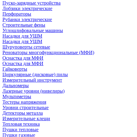
Пуско-зарядные устройства
Лобзики электрические
Перфораторы
Рубанки электрические
Строительные фены
Углошлифовальные машины
Насадки для УШМ
Насадки для УШМ
Шуруповерты сетевые
Реноваторы многофункциональные (МФИ)
Оснастка для МФИ
Оснастка для МФИ
Гайковерты
Циркулярные (дисковые) пилы
Измерительный инструмент
Дальномеры
Лазерные уровни (нивелиры)
Мультиметры
Тестеры напряжения
Уровни строительные
Детекторы металла
Измерительные клещи
Тепловая техника
Пушки тепловые
Пушки газовые