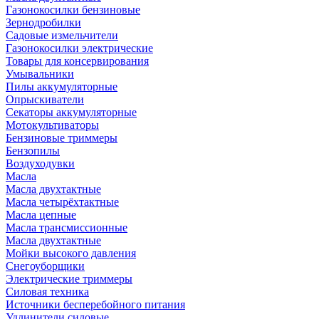
Газонокосилки бензиновые
Зернодробилки
Садовые измельчители
Газонокосилки электрические
Товары для консервирования
Умывальники
Пилы аккумуляторные
Опрыскиватели
Секаторы аккумуляторные
Мотокультиваторы
Бензиновые триммеры
Бензопилы
Воздуходувки
Масла
Масла двухтактные
Масла четырёхтактные
Масла цепные
Масла трансмиссионные
Масла двухтактные
Мойки высокого давления
Снегоуборщики
Электрические триммеры
Силовая техника
Источники бесперебойного питания
Удлинители силовые