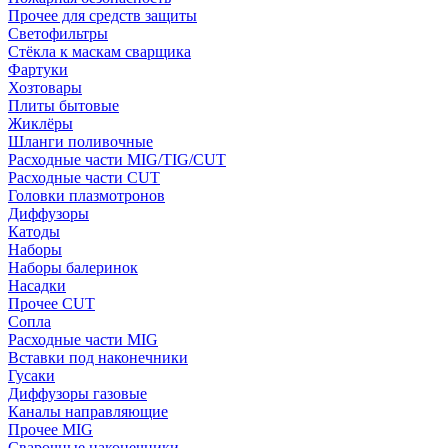
Прочее для средств защиты
Светофильтры
Стёкла к маскам сварщика
Фартуки
Хозтовары
Плиты бытовые
Жиклёры
Шланги поливочные
Расходные части MIG/TIG/CUT
Расходные части CUT
Головки плазмотронов
Диффузоры
Катоды
Наборы
Наборы балеринок
Насадки
Прочее CUT
Сопла
Расходные части MIG
Вставки под наконечники
Гусаки
Диффузоры газовые
Каналы направляющие
Прочее MIG
Сварочные наконечники