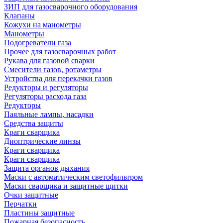
ЗИП для газосварочного оборудования
Клапаны
Кожухи на манометры
Манометры
Подогреватели газа
Прочее для газосварочных работ
Рукава для газовой сварки
Смесители газов, ротаметры
Устройства для перекачки газов
Редукторы и регуляторы
Регуляторы расхода газа
Редукторы
Паяльные лампы, насадки
Средства защиты
Краги сварщика
Диоптрические линзы
Краги сварщика
Краги сварщика
Защита органов дыхания
Маски с автоматическим светофильтром
Маски сварщика и защитные щитки
Очки защитные
Перчатки
Пластины защитные
Пожарная безопасность