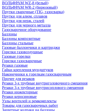
ВОЛЬФРАМ WZ-8 (белый)
ВОЛЬФРАМ WR-2 (бирюзовый)
Прутки сварочные (TIG, газосварка)
Прутки для алюм. сплавов
Прутки для нерж. сталей
Прутки для черного металла
Газосварочное оборудование
Баллоны
Баллоны композитные
Баллоны стальные
Газовые баллончики и картриджи
Горелки газовоздушные
Газовые горелки
Горелки газосварочные
Резаки газовые
Гайки крепления мундштуков
Наконечники к горелкам газосварочным
Прочее для резаков
Резаки 3-х трубные внутриголовочного смешения
Резаки 3-х трубные внутрисоплового смешения
Резаки инжекторные
Резаки керосиновые
Узлы вентилей и ремкомплекты
Товары для газосварочных работ
Защитные колпаки на баллоны