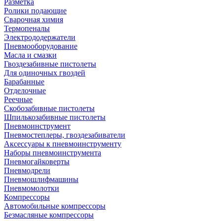
Разметка
Ролики подающие
Сварочная химия
Термопеналы
Электрододержатели
Пневмооборудование
Масла и смазки
Гвоздезабивные пистолеты
Для одиночных гвоздей
Барабанные
Отделочные
Реечные
Скобозабивные пистолеты
Шпилькозабивные пистолеты
Пневмоинструмент
Пневмостеплеры, гвоздезабиватели
Аксессуары к пневмоинструменту
Наборы пневмоинструмента
Пневмогайковерты
Пневмодрели
Пневмошлифмашины
Пневмомолотки
Компрессоры
Автомобильные компрессоры
Безмасляные компрессоры