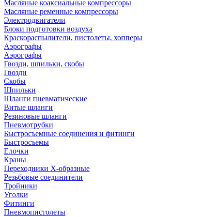
Масляные коаксиальные компрессоры
Масляные ременные компрессоры
Электродвигатели
Блоки подготовки воздуха
Краскораспылители, пистолеты, хопперы
Аэрографы
Аэрографы
Гвозди, шпильки, скобы
Гвозди
Скобы
Шпильки
Шланги пневматические
Витые шланги
Резиновые шланги
Пневмотрубки
Быстросъемные соединения и фитинги
Быстросъемы
Елочки
Краны
Переходники Х-образные
Резьбовые соединители
Тройники
Уголки
Фитинги
Пневмопистолеты