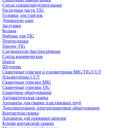
Сопла газораспределительные
Расходные части TIG
Головки для горелок
Держатели цанг
Заглушки
Кольца
Наборы для TIG
Переходники
Прочее TIG
Соединители быстросъёмные
Сопла керамические
Цанги
Штуцеры
Сварочные горелки и плазмотроны MIG/TIG/CUT
Плазмотроны CUT
Сварочные горелки MIG
Сварочные горелки TIG
Сварочное оборудование
Автоматическая сварка
Аппараты для сварки пластиковых труб
Дополнительное электросварочное оборудование
Контактная сварка
Аппараты для приварки шпилек
Клещи контактной сварки