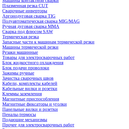
Машины контактной сварки
Плазменная резка CUT
Сварочные инверторы
Аргонодуговая сварка TIG
Полуавтоматическая сварка MIG/MAG
Ручная дуговая сварка MMA
Сварка под флюсом SAW
Термическая резка
Запасные части к машинам термической резки
Машины термической резки
Резаки машинные
Товары для электросварочных работ
Блок жидкостного охлаждения
Блок подачи проволоки
Зажимы ручные
Зачистка сварочных швов
Кабели, комплекты кабелей
Кабельные вилки и розетки
Клеммы заземления
Магнитные приспособления
Магнитные фиксаторы и уголки
Панельные вилки и розетки
Пеналы-термосы
Подающие механизмы
Прочее для электросварочных работ