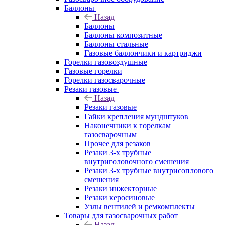
Баллоны
Назад
Баллоны
Баллоны композитные
Баллоны стальные
Газовые баллончики и картриджи
Горелки газовоздушные
Газовые горелки
Горелки газосварочные
Резаки газовые
Назад
Резаки газовые
Гайки крепления мундштуков
Наконечники к горелкам
газосварочным
Прочее для резаков
Резаки 3-х трубные
внутриголовочного смешения
Резаки 3-х трубные внутрисоплового
смешения
Резаки инжекторные
Резаки керосиновые
Узлы вентилей и ремкомплекты
Товары для газосварочных работ
Назад