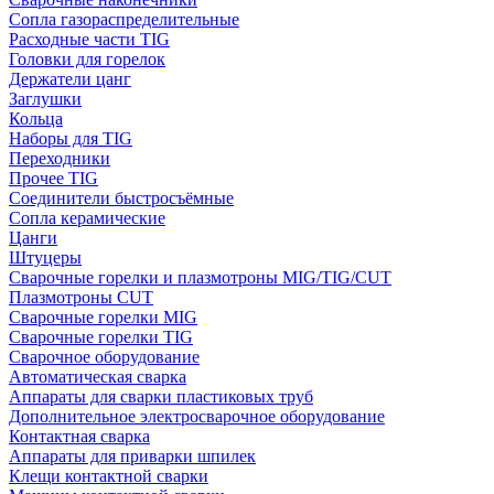
Сопла газораспределительные
Расходные части TIG
Головки для горелок
Держатели цанг
Заглушки
Кольца
Наборы для TIG
Переходники
Прочее TIG
Соединители быстросъёмные
Сопла керамические
Цанги
Штуцеры
Сварочные горелки и плазмотроны MIG/TIG/CUT
Плазмотроны CUT
Сварочные горелки MIG
Сварочные горелки TIG
Сварочное оборудование
Автоматическая сварка
Аппараты для сварки пластиковых труб
Дополнительное электросварочное оборудование
Контактная сварка
Аппараты для приварки шпилек
Клещи контактной сварки