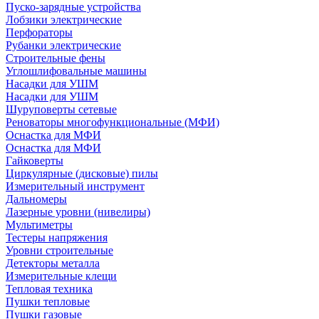
Пуско-зарядные устройства
Лобзики электрические
Перфораторы
Рубанки электрические
Строительные фены
Углошлифовальные машины
Насадки для УШМ
Насадки для УШМ
Шуруповерты сетевые
Реноваторы многофункциональные (МФИ)
Оснастка для МФИ
Оснастка для МФИ
Гайковерты
Циркулярные (дисковые) пилы
Измерительный инструмент
Дальномеры
Лазерные уровни (нивелиры)
Мультиметры
Тестеры напряжения
Уровни строительные
Детекторы металла
Измерительные клещи
Тепловая техника
Пушки тепловые
Пушки газовые