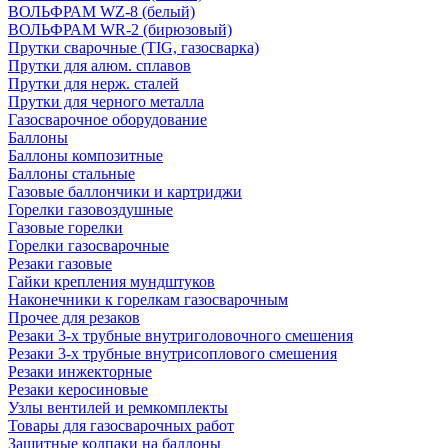
ВОЛЬФРАМ WZ-8 (белый)
ВОЛЬФРАМ WR-2 (бирюзовый)
Прутки сварочные (TIG, газосварка)
Прутки для алюм. сплавов
Прутки для нерж. сталей
Прутки для черного металла
Газосварочное оборудование
Баллоны
Баллоны композитные
Баллоны стальные
Газовые баллончики и картриджи
Горелки газовоздушные
Газовые горелки
Горелки газосварочные
Резаки газовые
Гайки крепления мундштуков
Наконечники к горелкам газосварочным
Прочее для резаков
Резаки 3-х трубные внутриголовочного смешения
Резаки 3-х трубные внутрисоплового смешения
Резаки инжекторные
Резаки керосиновые
Узлы вентилей и ремкомплекты
Товары для газосварочных работ
Защитные колпаки на баллоны