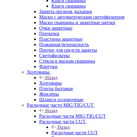
Краги сварщика
Краги сварщика
Защита органов дыхания
Маски с автоматическим светофильтром
Маски сварщика и защитные щитки
Очки защитные
Перчатки
Пластины защитные
Пожарная безопасность
Прочее для средств защиты
Светофильтры
Стёкла к маскам сварщика
Фартуки
Хозтовары
Назад
Хозтовары
Плиты бытовые
Жиклёры
Шланги поливочные
Расходные части MIG/TIG/CUT
Назад
Расходные части MIG/TIG/CUT
Расходные части CUT
Назад
Расходные части CUT