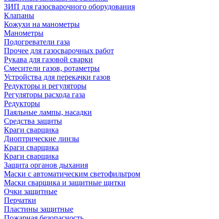
ЗИП для газосварочного оборудования
Клапаны
Кожухи на манометры
Манометры
Подогреватели газа
Прочее для газосварочных работ
Рукава для газовой сварки
Смесители газов, ротаметры
Устройства для перекачки газов
Редукторы и регуляторы
Регуляторы расхода газа
Редукторы
Паяльные лампы, насадки
Средства защиты
Краги сварщика
Диоптрические линзы
Краги сварщика
Краги сварщика
Защита органов дыхания
Маски с автоматическим светофильтром
Маски сварщика и защитные щитки
Очки защитные
Перчатки
Пластины защитные
Пожарная безопасность