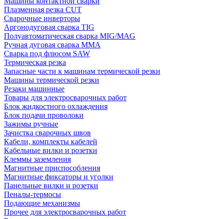
Машины контактной сварки
Плазменная резка CUT
Сварочные инверторы
Аргонодуговая сварка TIG
Полуавтоматическая сварка MIG/MAG
Ручная дуговая сварка MMA
Сварка под флюсом SAW
Термическая резка
Запасные части к машинам термической резки
Машины термической резки
Резаки машинные
Товары для электросварочных работ
Блок жидкостного охлаждения
Блок подачи проволоки
Зажимы ручные
Зачистка сварочных швов
Кабели, комплекты кабелей
Кабельные вилки и розетки
Клеммы заземления
Магнитные приспособления
Магнитные фиксаторы и уголки
Панельные вилки и розетки
Пеналы-термосы
Подающие механизмы
Прочее для электросварочных работ