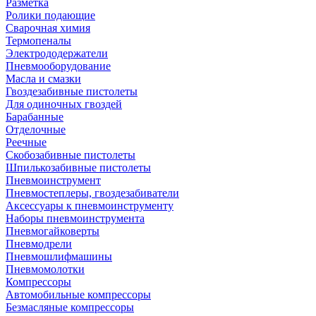
Разметка
Ролики подающие
Сварочная химия
Термопеналы
Электрододержатели
Пневмооборудование
Масла и смазки
Гвоздезабивные пистолеты
Для одиночных гвоздей
Барабанные
Отделочные
Реечные
Скобозабивные пистолеты
Шпилькозабивные пистолеты
Пневмоинструмент
Пневмостеплеры, гвоздезабиватели
Аксессуары к пневмоинструменту
Наборы пневмоинструмента
Пневмогайковерты
Пневмодрели
Пневмошлифмашины
Пневмомолотки
Компрессоры
Автомобильные компрессоры
Безмасляные компрессоры