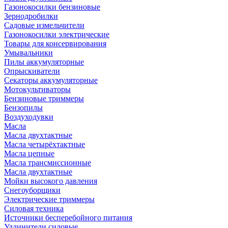
Газонокосилки бензиновые
Зернодробилки
Садовые измельчители
Газонокосилки электрические
Товары для консервирования
Умывальники
Пилы аккумуляторные
Опрыскиватели
Секаторы аккумуляторные
Мотокультиваторы
Бензиновые триммеры
Бензопилы
Воздуходувки
Масла
Масла двухтактные
Масла четырёхтактные
Масла цепные
Масла трансмиссионные
Масла двухтактные
Мойки высокого давления
Снегоуборщики
Электрические триммеры
Силовая техника
Источники бесперебойного питания
Удлинители силовые