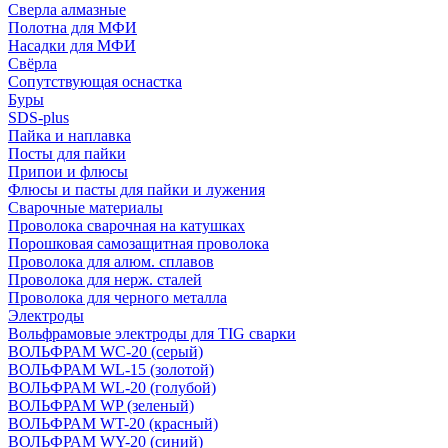
Сверла алмазные
Полотна для МФИ
Насадки для МФИ
Свёрла
Сопутствующая оснастка
Буры
SDS-plus
Пайка и наплавка
Посты для пайки
Припои и флюсы
Флюсы и пасты для пайки и лужения
Сварочные материалы
Проволока сварочная на катушках
Порошковая самозащитная проволока
Проволока для алюм. сплавов
Проволока для нерж. сталей
Проволока для черного металла
Электроды
Вольфрамовые электроды для TIG сварки
ВОЛЬФРАМ WC-20 (серый)
ВОЛЬФРАМ WL-15 (золотой)
ВОЛЬФРАМ WL-20 (голубой)
ВОЛЬФРАМ WP (зеленый)
ВОЛЬФРАМ WT-20 (красный)
ВОЛЬФРАМ WY-20 (синий)