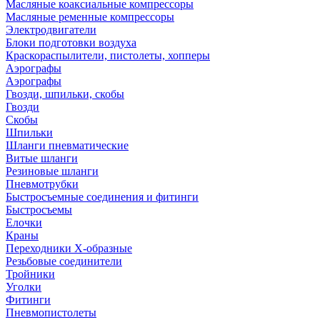
Масляные коаксиальные компрессоры
Масляные ременные компрессоры
Электродвигатели
Блоки подготовки воздуха
Краскораспылители, пистолеты, хопперы
Аэрографы
Аэрографы
Гвозди, шпильки, скобы
Гвозди
Скобы
Шпильки
Шланги пневматические
Витые шланги
Резиновые шланги
Пневмотрубки
Быстросъемные соединения и фитинги
Быстросъемы
Елочки
Краны
Переходники Х-образные
Резьбовые соединители
Тройники
Уголки
Фитинги
Пневмопистолеты