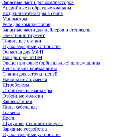
Запасные части для компрессоров
Аварийные и обратные клапаны
Воздушные фильтры в сборе
Манометры
Реле для компрессоров
Запасные части для нейлеров и степлеров
Электроинструмент
Точильные станки
Пуско-зарядные устройства
Оснастка для МФИ
Насадки для УШМ
Эксцентриковые (орбитальные) шлифмашины
Ленточные шлифмашины
Станки для заточки цепей
Наборы инструмента
Штроборезы
Строительные миксеры
Отбойные молотки
Заклепочники
Пилы сабельные
Граверы
Дрели
Шуруповерты и винтоверты
Зарядные устройства
Пуско-зарядные устройства