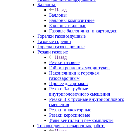
Баллоны
Назад
Баллоны
Баллоны композитные
Баллоны стальные
Газовые баллончики и картриджи
Горелки газовоздушные
Газовые горелки
Горелки газосварочные
Резаки газовые
Назад
Резаки газовые
Гайки крепления мундштуков
Наконечники к горелкам
газосварочным
Прочее для резаков
Резаки 3-х трубные
внутриголовочного смешения
Резаки 3-х трубные внутрисоплового
смешения
Резаки инжекторные
Резаки керосиновые
Узлы вентилей и ремкомплекты
Товары для газосварочных работ
Назад