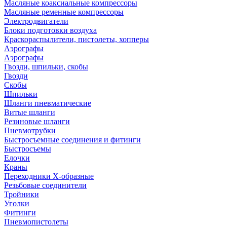
Масляные коаксиальные компрессоры
Масляные ременные компрессоры
Электродвигатели
Блоки подготовки воздуха
Краскораспылители, пистолеты, хопперы
Аэрографы
Аэрографы
Гвозди, шпильки, скобы
Гвозди
Скобы
Шпильки
Шланги пневматические
Витые шланги
Резиновые шланги
Пневмотрубки
Быстросъемные соединения и фитинги
Быстросъемы
Елочки
Краны
Переходники Х-образные
Резьбовые соединители
Тройники
Уголки
Фитинги
Пневмопистолеты