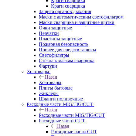
Краги сварщика
Краги сварщика
Защита органов дыхания
Маски с автоматическим светофильтром
Маски сварщика и защитные щитки
Очки защитные
Перчатки
Пластины защитные
Пожарная безопасность
Прочее для средств защиты
Светофильтры
Стёкла к маскам сварщика
Фартуки
Хозтовары
Назад
Хозтовары
Плиты бытовые
Жиклёры
Шланги поливочные
Расходные части MIG/TIG/CUT
Назад
Расходные части MIG/TIG/CUT
Расходные части CUT
Назад
Расходные части CUT