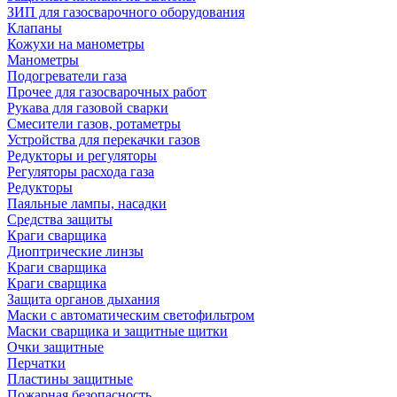
ЗИП для газосварочного оборудования
Клапаны
Кожухи на манометры
Манометры
Подогреватели газа
Прочее для газосварочных работ
Рукава для газовой сварки
Смесители газов, ротаметры
Устройства для перекачки газов
Редукторы и регуляторы
Регуляторы расхода газа
Редукторы
Паяльные лампы, насадки
Средства защиты
Краги сварщика
Диоптрические линзы
Краги сварщика
Краги сварщика
Защита органов дыхания
Маски с автоматическим светофильтром
Маски сварщика и защитные щитки
Очки защитные
Перчатки
Пластины защитные
Пожарная безопасность