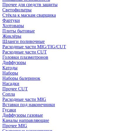
Прочее для средств защиты
Светофильтры
Стёкла к маскам сварщика
Фартуки
Хозтовары
Плиты бытовые
Жиклёры
Шланги поливочные
Расходные части MIG/TIG/CUT
Расходные части CUT
Головки плазмотронов
Диффузоры
Катоды
Наборы
Наборы балеринок
Насадки
Прочее CUT
Сопла
Расходные части MIG
Вставки под наконечники
Гусаки
Диффузоры газовые
Каналы направляющие
Прочее MIG
Сварочные наконечники