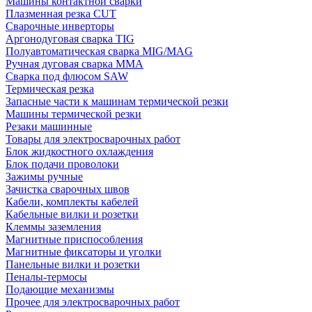
Машины контактной сварки
Плазменная резка CUT
Сварочные инверторы
Аргонодуговая сварка TIG
Полуавтоматическая сварка MIG/MAG
Ручная дуговая сварка MMA
Сварка под флюсом SAW
Термическая резка
Запасные части к машинам термической резки
Машины термической резки
Резаки машинные
Товары для электросварочных работ
Блок жидкостного охлаждения
Блок подачи проволоки
Зажимы ручные
Зачистка сварочных швов
Кабели, комплекты кабелей
Кабельные вилки и розетки
Клеммы заземления
Магнитные приспособления
Магнитные фиксаторы и уголки
Панельные вилки и розетки
Пеналы-термосы
Подающие механизмы
Прочее для электросварочных работ