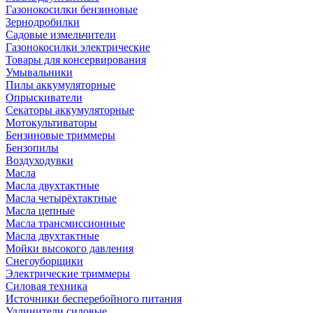
Газонокосилки бензиновые
Зернодробилки
Садовые измельчители
Газонокосилки электрические
Товары для консервирования
Умывальники
Пилы аккумуляторные
Опрыскиватели
Секаторы аккумуляторные
Мотокультиваторы
Бензиновые триммеры
Бензопилы
Воздуходувки
Масла
Масла двухтактные
Масла четырёхтактные
Масла цепные
Масла трансмиссионные
Масла двухтактные
Мойки высокого давления
Снегоуборщики
Электрические триммеры
Силовая техника
Источники бесперебойного питания
Удлинители силовые