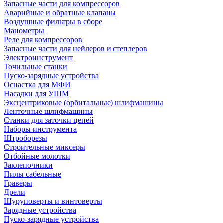
Запасные части для компрессоров
Аварийные и обратные клапаны
Воздушные фильтры в сборе
Манометры
Реле для компрессоров
Запасные части для нейлеров и степлеров
Электроинструмент
Точильные станки
Пуско-зарядные устройства
Оснастка для МФИ
Насадки для УШМ
Эксцентриковые (орбитальные) шлифмашины
Ленточные шлифмашины
Станки для заточки цепей
Наборы инструмента
Штроборезы
Строительные миксеры
Отбойные молотки
Заклепочники
Пилы сабельные
Граверы
Дрели
Шуруповерты и винтоверты
Зарядные устройства
Пуско-зарядные устройства