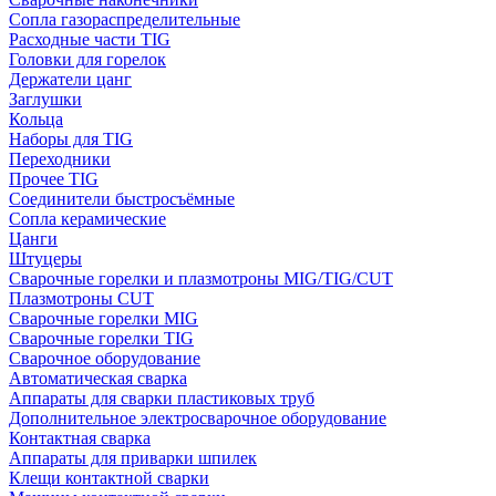
Сопла газораспределительные
Расходные части TIG
Головки для горелок
Держатели цанг
Заглушки
Кольца
Наборы для TIG
Переходники
Прочее TIG
Соединители быстросъёмные
Сопла керамические
Цанги
Штуцеры
Сварочные горелки и плазмотроны MIG/TIG/CUT
Плазмотроны CUT
Сварочные горелки MIG
Сварочные горелки TIG
Сварочное оборудование
Автоматическая сварка
Аппараты для сварки пластиковых труб
Дополнительное электросварочное оборудование
Контактная сварка
Аппараты для приварки шпилек
Клещи контактной сварки