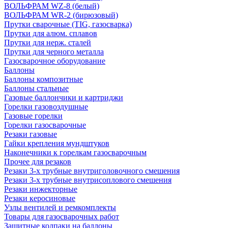
ВОЛЬФРАМ WZ-8 (белый)
ВОЛЬФРАМ WR-2 (бирюзовый)
Прутки сварочные (TIG, газосварка)
Прутки для алюм. сплавов
Прутки для нерж. сталей
Прутки для черного металла
Газосварочное оборудование
Баллоны
Баллоны композитные
Баллоны стальные
Газовые баллончики и картриджи
Горелки газовоздушные
Газовые горелки
Горелки газосварочные
Резаки газовые
Гайки крепления мундштуков
Наконечники к горелкам газосварочным
Прочее для резаков
Резаки 3-х трубные внутриголовочного смешения
Резаки 3-х трубные внутрисоплового смешения
Резаки инжекторные
Резаки керосиновые
Узлы вентилей и ремкомплекты
Товары для газосварочных работ
Защитные колпаки на баллоны