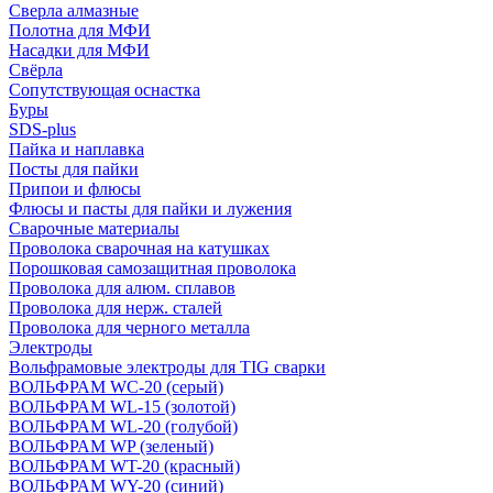
Сверла алмазные
Полотна для МФИ
Насадки для МФИ
Свёрла
Сопутствующая оснастка
Буры
SDS-plus
Пайка и наплавка
Посты для пайки
Припои и флюсы
Флюсы и пасты для пайки и лужения
Сварочные материалы
Проволока сварочная на катушках
Порошковая самозащитная проволока
Проволока для алюм. сплавов
Проволока для нерж. сталей
Проволока для черного металла
Электроды
Вольфрамовые электроды для TIG сварки
ВОЛЬФРАМ WC-20 (серый)
ВОЛЬФРАМ WL-15 (золотой)
ВОЛЬФРАМ WL-20 (голубой)
ВОЛЬФРАМ WP (зеленый)
ВОЛЬФРАМ WT-20 (красный)
ВОЛЬФРАМ WY-20 (синий)