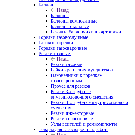
Баллоны
Назад
Баллоны
Баллоны композитные
Баллоны стальные
Газовые баллончики и картриджи
Горелки газовоздушные
Газовые горелки
Горелки газосварочные
Резаки газовые
Назад
Резаки газовые
Гайки крепления мундштуков
Наконечники к горелкам
газосварочным
Прочее для резаков
Резаки 3-х трубные
внутриголовочного смешения
Резаки 3-х трубные внутрисоплового
смешения
Резаки инжекторные
Резаки керосиновые
Узлы вентилей и ремкомплекты
Товары для газосварочных работ
Назад