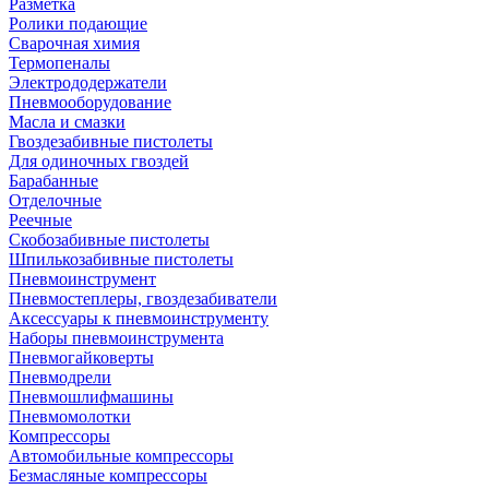
Разметка
Ролики подающие
Сварочная химия
Термопеналы
Электрододержатели
Пневмооборудование
Масла и смазки
Гвоздезабивные пистолеты
Для одиночных гвоздей
Барабанные
Отделочные
Реечные
Скобозабивные пистолеты
Шпилькозабивные пистолеты
Пневмоинструмент
Пневмостеплеры, гвоздезабиватели
Аксессуары к пневмоинструменту
Наборы пневмоинструмента
Пневмогайковерты
Пневмодрели
Пневмошлифмашины
Пневмомолотки
Компрессоры
Автомобильные компрессоры
Безмасляные компрессоры