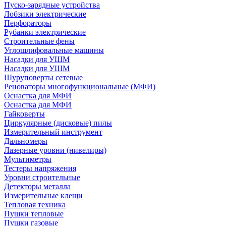
Пуско-зарядные устройства
Лобзики электрические
Перфораторы
Рубанки электрические
Строительные фены
Углошлифовальные машины
Насадки для УШМ
Насадки для УШМ
Шуруповерты сетевые
Реноваторы многофункциональные (МФИ)
Оснастка для МФИ
Оснастка для МФИ
Гайковерты
Циркулярные (дисковые) пилы
Измерительный инструмент
Дальномеры
Лазерные уровни (нивелиры)
Мультиметры
Тестеры напряжения
Уровни строительные
Детекторы металла
Измерительные клещи
Тепловая техника
Пушки тепловые
Пушки газовые