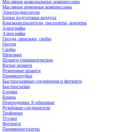
Масляные коаксиальные компрессоры
Масляные ременные компрессоры
Электродвигатели
Блоки подготовки воздуха
Краскораспылители, пистолеты, хопперы
Аэрографы
Аэрографы
Гвозди, шпильки, скобы
Гвозди
Скобы
Шпильки
Шланги пневматические
Витые шланги
Резиновые шланги
Пневмотрубки
Быстросъемные соединения и фитинги
Быстросъемы
Елочки
Краны
Переходники Х-образные
Резьбовые соединители
Тройники
Уголки
Фитинги
Пневмопистолеты