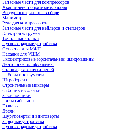
Запасные части для компрессоров
Аварийные и обратные клапаны
Воздушные фильтры в сборе
Манометры
Реле для компрессоров
Запасные части для нейлеров и степлеров
Электроинструмент
Точильные станки
Пуско-зарядные устройства
Оснастка для МФИ
Насадки для УШМ
Эксцентриковые (орбитальные) шлифмашины
Ленточные шлифмашины
Станки для заточки цепей
Наборы инструмента
Штроборезы
Строительные миксеры
Отбойные молотки
Заклепочники
Пилы сабельные
Граверы
Дрели
Шуруповерты и винтоверты
Зарядные устройства
Пуско-зарядные устройства