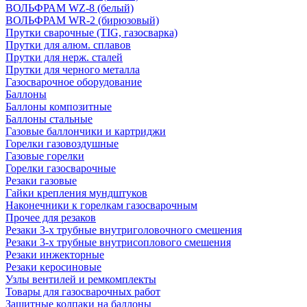
ВОЛЬФРАМ WZ-8 (белый)
ВОЛЬФРАМ WR-2 (бирюзовый)
Прутки сварочные (TIG, газосварка)
Прутки для алюм. сплавов
Прутки для нерж. сталей
Прутки для черного металла
Газосварочное оборудование
Баллоны
Баллоны композитные
Баллоны стальные
Газовые баллончики и картриджи
Горелки газовоздушные
Газовые горелки
Горелки газосварочные
Резаки газовые
Гайки крепления мундштуков
Наконечники к горелкам газосварочным
Прочее для резаков
Резаки 3-х трубные внутриголовочного смешения
Резаки 3-х трубные внутрисоплового смешения
Резаки инжекторные
Резаки керосиновые
Узлы вентилей и ремкомплекты
Товары для газосварочных работ
Защитные колпаки на баллоны