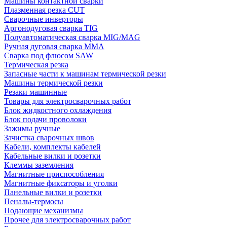
Машины контактной сварки
Плазменная резка CUT
Сварочные инверторы
Аргонодуговая сварка TIG
Полуавтоматическая сварка MIG/MAG
Ручная дуговая сварка MMA
Сварка под флюсом SAW
Термическая резка
Запасные части к машинам термической резки
Машины термической резки
Резаки машинные
Товары для электросварочных работ
Блок жидкостного охлаждения
Блок подачи проволоки
Зажимы ручные
Зачистка сварочных швов
Кабели, комплекты кабелей
Кабельные вилки и розетки
Клеммы заземления
Магнитные приспособления
Магнитные фиксаторы и уголки
Панельные вилки и розетки
Пеналы-термосы
Подающие механизмы
Прочее для электросварочных работ