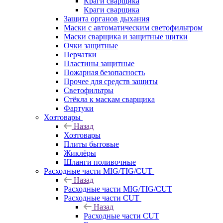
Краги сварщика
Краги сварщика
Защита органов дыхания
Маски с автоматическим светофильтром
Маски сварщика и защитные щитки
Очки защитные
Перчатки
Пластины защитные
Пожарная безопасность
Прочее для средств защиты
Светофильтры
Стёкла к маскам сварщика
Фартуки
Хозтовары
Назад
Хозтовары
Плиты бытовые
Жиклёры
Шланги поливочные
Расходные части MIG/TIG/CUT
Назад
Расходные части MIG/TIG/CUT
Расходные части CUT
Назад
Расходные части CUT