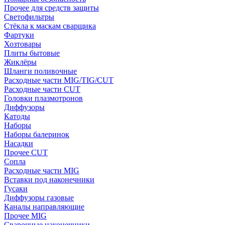
Прочее для средств защиты
Светофильтры
Стёкла к маскам сварщика
Фартуки
Хозтовары
Плиты бытовые
Жиклёры
Шланги поливочные
Расходные части MIG/TIG/CUT
Расходные части CUT
Головки плазмотронов
Диффузоры
Катоды
Наборы
Наборы балеринок
Насадки
Прочее CUT
Сопла
Расходные части MIG
Вставки под наконечники
Гусаки
Диффузоры газовые
Каналы направляющие
Прочее MIG
Сварочные наконечники