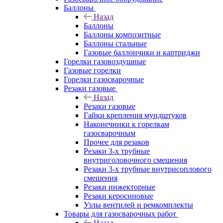
Баллоны
Назад
Баллоны
Баллоны композитные
Баллоны стальные
Газовые баллончики и картриджи
Горелки газовоздушные
Газовые горелки
Горелки газосварочные
Резаки газовые
Назад
Резаки газовые
Гайки крепления мундштуков
Наконечники к горелкам
газосварочным
Прочее для резаков
Резаки 3-х трубные
внутриголовочного смешения
Резаки 3-х трубные внутрисоплового
смешения
Резаки инжекторные
Резаки керосиновые
Узлы вентилей и ремкомплекты
Товары для газосварочных работ
Назад