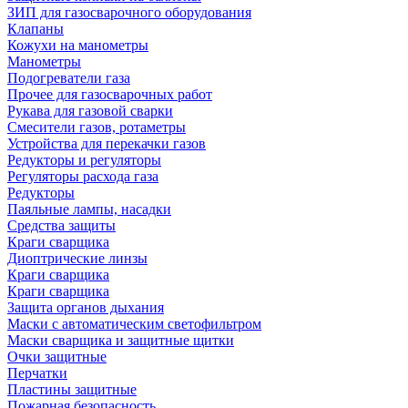
ЗИП для газосварочного оборудования
Клапаны
Кожухи на манометры
Манометры
Подогреватели газа
Прочее для газосварочных работ
Рукава для газовой сварки
Смесители газов, ротаметры
Устройства для перекачки газов
Редукторы и регуляторы
Регуляторы расхода газа
Редукторы
Паяльные лампы, насадки
Средства защиты
Краги сварщика
Диоптрические линзы
Краги сварщика
Краги сварщика
Защита органов дыхания
Маски с автоматическим светофильтром
Маски сварщика и защитные щитки
Очки защитные
Перчатки
Пластины защитные
Пожарная безопасность