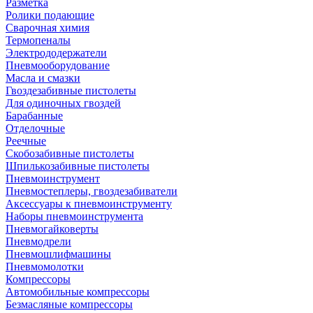
Разметка
Ролики подающие
Сварочная химия
Термопеналы
Электрододержатели
Пневмооборудование
Масла и смазки
Гвоздезабивные пистолеты
Для одиночных гвоздей
Барабанные
Отделочные
Реечные
Скобозабивные пистолеты
Шпилькозабивные пистолеты
Пневмоинструмент
Пневмостеплеры, гвоздезабиватели
Аксессуары к пневмоинструменту
Наборы пневмоинструмента
Пневмогайковерты
Пневмодрели
Пневмошлифмашины
Пневмомолотки
Компрессоры
Автомобильные компрессоры
Безмасляные компрессоры