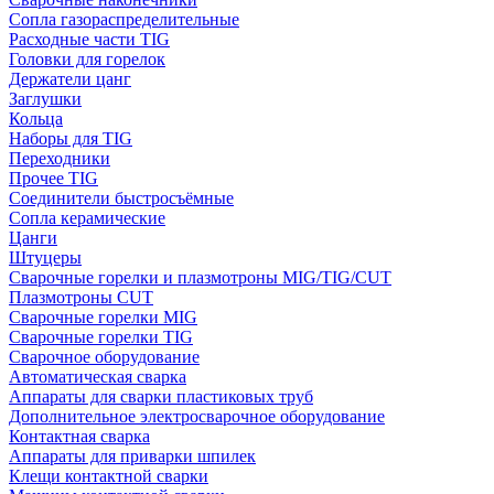
Сопла газораспределительные
Расходные части TIG
Головки для горелок
Держатели цанг
Заглушки
Кольца
Наборы для TIG
Переходники
Прочее TIG
Соединители быстросъёмные
Сопла керамические
Цанги
Штуцеры
Сварочные горелки и плазмотроны MIG/TIG/CUT
Плазмотроны CUT
Сварочные горелки MIG
Сварочные горелки TIG
Сварочное оборудование
Автоматическая сварка
Аппараты для сварки пластиковых труб
Дополнительное электросварочное оборудование
Контактная сварка
Аппараты для приварки шпилек
Клещи контактной сварки