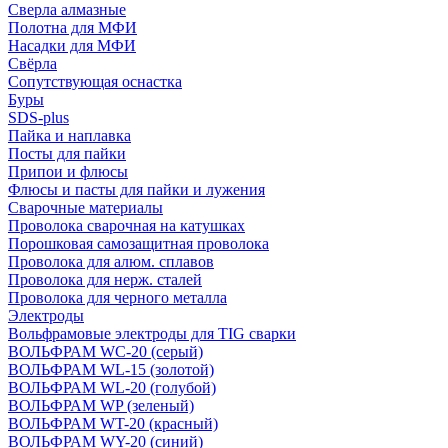
Сверла алмазные
Полотна для МФИ
Насадки для МФИ
Свёрла
Сопутствующая оснастка
Буры
SDS-plus
Пайка и наплавка
Посты для пайки
Припои и флюсы
Флюсы и пасты для пайки и лужения
Сварочные материалы
Проволока сварочная на катушках
Порошковая самозащитная проволока
Проволока для алюм. сплавов
Проволока для нерж. сталей
Проволока для черного металла
Электроды
Вольфрамовые электроды для TIG сварки
ВОЛЬФРАМ WC-20 (серый)
ВОЛЬФРАМ WL-15 (золотой)
ВОЛЬФРАМ WL-20 (голубой)
ВОЛЬФРАМ WP (зеленый)
ВОЛЬФРАМ WT-20 (красный)
ВОЛЬФРАМ WY-20 (синий)