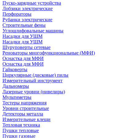
Пуско-зарядные устройства
Лобзики электрические
Перфораторы
Рубанки электрические
Строительные фены
Углошлифовальные машины
Насадки для УШМ
Насадки для УШМ
Шуруповерты сетевые
Реноваторы многофункциональные (МФИ)
Оснастка для МФИ
Оснастка для МФИ
Гайковерты
Циркулярные (дисковые) пилы
Измерительный инструмент
Дальномеры
Лазерные уровни (нивелиры)
Мультиметры
Тестеры напряжения
Уровни строительные
Детекторы металла
Измерительные клещи
Тепловая техника
Пушки тепловые
Пушки газовые