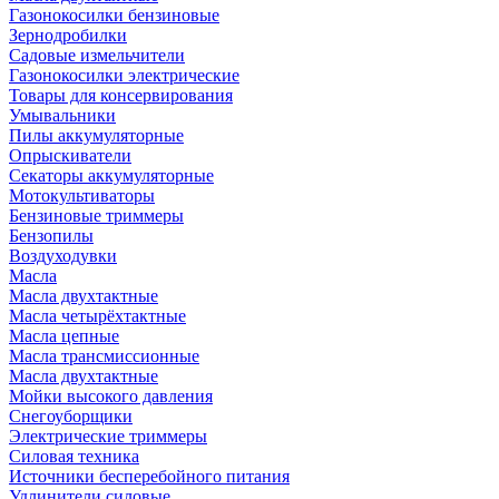
Газонокосилки бензиновые
Зернодробилки
Садовые измельчители
Газонокосилки электрические
Товары для консервирования
Умывальники
Пилы аккумуляторные
Опрыскиватели
Секаторы аккумуляторные
Мотокультиваторы
Бензиновые триммеры
Бензопилы
Воздуходувки
Масла
Масла двухтактные
Масла четырёхтактные
Масла цепные
Масла трансмиссионные
Масла двухтактные
Мойки высокого давления
Снегоуборщики
Электрические триммеры
Силовая техника
Источники бесперебойного питания
Удлинители силовые