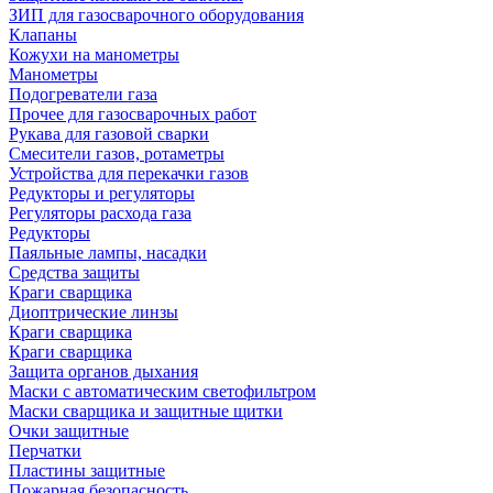
ЗИП для газосварочного оборудования
Клапаны
Кожухи на манометры
Манометры
Подогреватели газа
Прочее для газосварочных работ
Рукава для газовой сварки
Смесители газов, ротаметры
Устройства для перекачки газов
Редукторы и регуляторы
Регуляторы расхода газа
Редукторы
Паяльные лампы, насадки
Средства защиты
Краги сварщика
Диоптрические линзы
Краги сварщика
Краги сварщика
Защита органов дыхания
Маски с автоматическим светофильтром
Маски сварщика и защитные щитки
Очки защитные
Перчатки
Пластины защитные
Пожарная безопасность