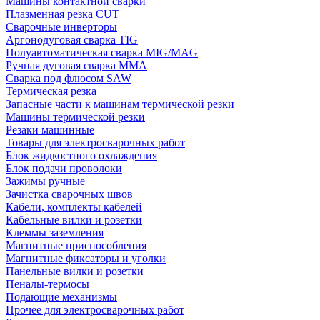
Машины контактной сварки
Плазменная резка CUT
Сварочные инверторы
Аргонодуговая сварка TIG
Полуавтоматическая сварка MIG/MAG
Ручная дуговая сварка MMA
Сварка под флюсом SAW
Термическая резка
Запасные части к машинам термической резки
Машины термической резки
Резаки машинные
Товары для электросварочных работ
Блок жидкостного охлаждения
Блок подачи проволоки
Зажимы ручные
Зачистка сварочных швов
Кабели, комплекты кабелей
Кабельные вилки и розетки
Клеммы заземления
Магнитные приспособления
Магнитные фиксаторы и уголки
Панельные вилки и розетки
Пеналы-термосы
Подающие механизмы
Прочее для электросварочных работ