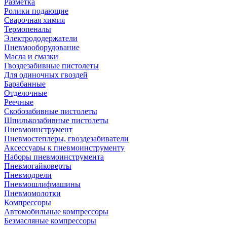
Разметка
Ролики подающие
Сварочная химия
Термопеналы
Электрододержатели
Пневмооборудование
Масла и смазки
Гвоздезабивные пистолеты
Для одиночных гвоздей
Барабанные
Отделочные
Реечные
Скобозабивные пистолеты
Шпилькозабивные пистолеты
Пневмоинструмент
Пневмостеплеры, гвоздезабиватели
Аксессуары к пневмоинструменту
Наборы пневмоинструмента
Пневмогайковерты
Пневмодрели
Пневмошлифмашины
Пневмомолотки
Компрессоры
Автомобильные компрессоры
Безмасляные компрессоры