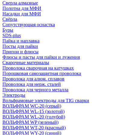
Сверла алмазные
Полотна для МФИ
Насадки для МФИ
Свёрла
Сопутствующая оснастка
Буры
SDS-plus
Пайка и наплавка
Посты для пайки
Припои и флюсы
Флюсы и пасты для пайки и лужения
Сварочные материалы
Проволока сварочная на катушках
Порошковая самозащитная проволока
Проволока для алюм. сплавов
Проволока для нерж. сталей
Проволока для черного металла
Электроды
Вольфрамовые электроды для TIG сварки
ВОЛЬФРАМ WC-20 (серый)
ВОЛЬФРАМ WL-15 (золотой)
ВОЛЬФРАМ WL-20 (голубой)
ВОЛЬФРАМ WP (зеленый)
ВОЛЬФРАМ WT-20 (красный)
ВОЛЬФРАМ WY-20 (синий)