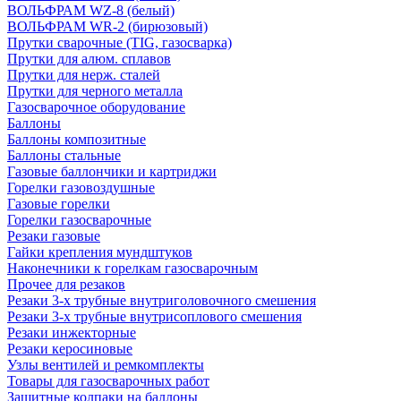
ВОЛЬФРАМ WZ-8 (белый)
ВОЛЬФРАМ WR-2 (бирюзовый)
Прутки сварочные (TIG, газосварка)
Прутки для алюм. сплавов
Прутки для нерж. сталей
Прутки для черного металла
Газосварочное оборудование
Баллоны
Баллоны композитные
Баллоны стальные
Газовые баллончики и картриджи
Горелки газовоздушные
Газовые горелки
Горелки газосварочные
Резаки газовые
Гайки крепления мундштуков
Наконечники к горелкам газосварочным
Прочее для резаков
Резаки 3-х трубные внутриголовочного смешения
Резаки 3-х трубные внутрисоплового смешения
Резаки инжекторные
Резаки керосиновые
Узлы вентилей и ремкомплекты
Товары для газосварочных работ
Защитные колпаки на баллоны