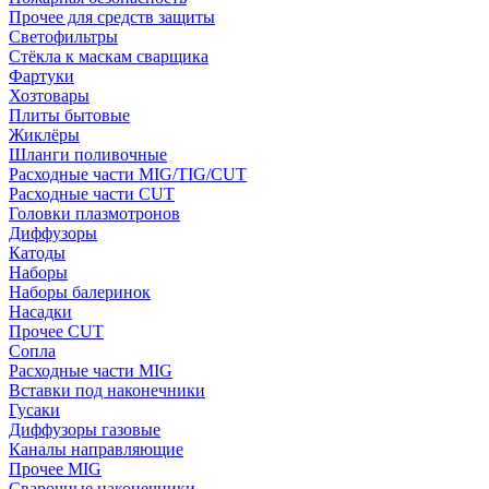
Прочее для средств защиты
Светофильтры
Стёкла к маскам сварщика
Фартуки
Хозтовары
Плиты бытовые
Жиклёры
Шланги поливочные
Расходные части MIG/TIG/CUT
Расходные части CUT
Головки плазмотронов
Диффузоры
Катоды
Наборы
Наборы балеринок
Насадки
Прочее CUT
Сопла
Расходные части MIG
Вставки под наконечники
Гусаки
Диффузоры газовые
Каналы направляющие
Прочее MIG
Сварочные наконечники