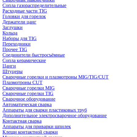
Сопла газораспределительные
Расходные части TIG
Головки для горелок
Держатели цанг
Заглушки
Кольца
Наборы для TIG
Переходники
Прочее TIG
Соединители быстросъёмные
Сопла керамические
Цанги
Штуцеры
Сварочные горелки и плазмотроны MIG/TIG/CUT
Плазмотроны CUT
Сварочные горелки MIG
Сварочные горелки TIG
Сварочное оборудование
Автоматическая сварка
Аппараты для сварки пластиковых труб
Дополнительное электросварочное оборудование
Контактная сварка
Аппараты для приварки шпилек
Клещи контактной сварки