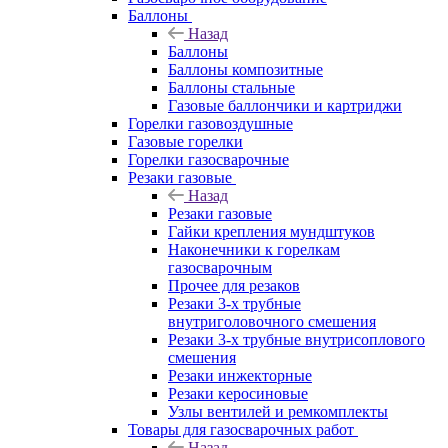
Баллоны
Назад
Баллоны
Баллоны композитные
Баллоны стальные
Газовые баллончики и картриджи
Горелки газовоздушные
Газовые горелки
Горелки газосварочные
Резаки газовые
Назад
Резаки газовые
Гайки крепления мундштуков
Наконечники к горелкам
газосварочным
Прочее для резаков
Резаки 3-х трубные
внутриголовочного смешения
Резаки 3-х трубные внутрисоплового
смешения
Резаки инжекторные
Резаки керосиновые
Узлы вентилей и ремкомплекты
Товары для газосварочных работ
Назад