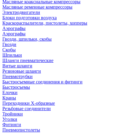
Масляные коаксиальные компрессоры
Масляные ременные компрессоры
Электродвигатели
Блоки подготовки воздуха
Краскораспылители, пистолеты, хопперы
Аэрографы
Аэрографы
Гвозди, шпильки, скобы
Гвозди
Скобы
Шпильки
Шланги пневматические
Витые шланги
Резиновые шланги
Пневмотрубки
Быстросъемные соединения и фитинги
Быстросъемы
Елочки
Краны
Переходники Х-образные
Резьбовые соединители
Тройники
Уголки
Фитинги
Пневмопистолеты