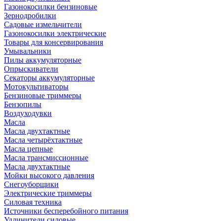
Газонокосилки бензиновые
Зернодробилки
Садовые измельчители
Газонокосилки электрические
Товары для консервирования
Умывальники
Пилы аккумуляторные
Опрыскиватели
Секаторы аккумуляторные
Мотокультиваторы
Бензиновые триммеры
Бензопилы
Воздуходувки
Масла
Масла двухтактные
Масла четырёхтактные
Масла цепные
Масла трансмиссионные
Масла двухтактные
Мойки высокого давления
Снегоуборщики
Электрические триммеры
Силовая техника
Источники бесперебойного питания
Удлинители силовые