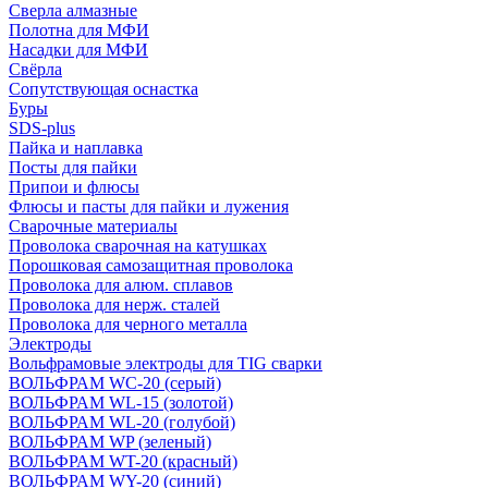
Сверла алмазные
Полотна для МФИ
Насадки для МФИ
Свёрла
Сопутствующая оснастка
Буры
SDS-plus
Пайка и наплавка
Посты для пайки
Припои и флюсы
Флюсы и пасты для пайки и лужения
Сварочные материалы
Проволока сварочная на катушках
Порошковая самозащитная проволока
Проволока для алюм. сплавов
Проволока для нерж. сталей
Проволока для черного металла
Электроды
Вольфрамовые электроды для TIG сварки
ВОЛЬФРАМ WC-20 (серый)
ВОЛЬФРАМ WL-15 (золотой)
ВОЛЬФРАМ WL-20 (голубой)
ВОЛЬФРАМ WP (зеленый)
ВОЛЬФРАМ WT-20 (красный)
ВОЛЬФРАМ WY-20 (синий)