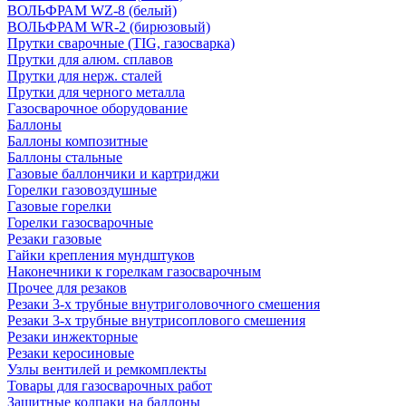
ВОЛЬФРАМ WZ-8 (белый)
ВОЛЬФРАМ WR-2 (бирюзовый)
Прутки сварочные (TIG, газосварка)
Прутки для алюм. сплавов
Прутки для нерж. сталей
Прутки для черного металла
Газосварочное оборудование
Баллоны
Баллоны композитные
Баллоны стальные
Газовые баллончики и картриджи
Горелки газовоздушные
Газовые горелки
Горелки газосварочные
Резаки газовые
Гайки крепления мундштуков
Наконечники к горелкам газосварочным
Прочее для резаков
Резаки 3-х трубные внутриголовочного смешения
Резаки 3-х трубные внутрисоплового смешения
Резаки инжекторные
Резаки керосиновые
Узлы вентилей и ремкомплекты
Товары для газосварочных работ
Защитные колпаки на баллоны