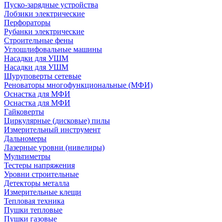
Пуско-зарядные устройства
Лобзики электрические
Перфораторы
Рубанки электрические
Строительные фены
Углошлифовальные машины
Насадки для УШМ
Насадки для УШМ
Шуруповерты сетевые
Реноваторы многофункциональные (МФИ)
Оснастка для МФИ
Оснастка для МФИ
Гайковерты
Циркулярные (дисковые) пилы
Измерительный инструмент
Дальномеры
Лазерные уровни (нивелиры)
Мультиметры
Тестеры напряжения
Уровни строительные
Детекторы металла
Измерительные клещи
Тепловая техника
Пушки тепловые
Пушки газовые