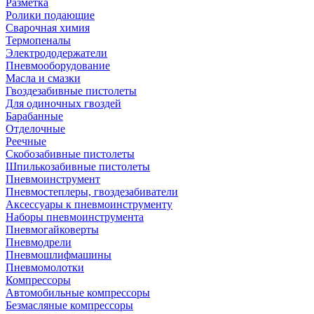
Разметка
Ролики подающие
Сварочная химия
Термопеналы
Электрододержатели
Пневмооборудование
Масла и смазки
Гвоздезабивные пистолеты
Для одиночных гвоздей
Барабанные
Отделочные
Реечные
Скобозабивные пистолеты
Шпилькозабивные пистолеты
Пневмоинструмент
Пневмостеплеры, гвоздезабиватели
Аксессуары к пневмоинструменту
Наборы пневмоинструмента
Пневмогайковерты
Пневмодрели
Пневмошлифмашины
Пневмомолотки
Компрессоры
Автомобильные компрессоры
Безмасляные компрессоры