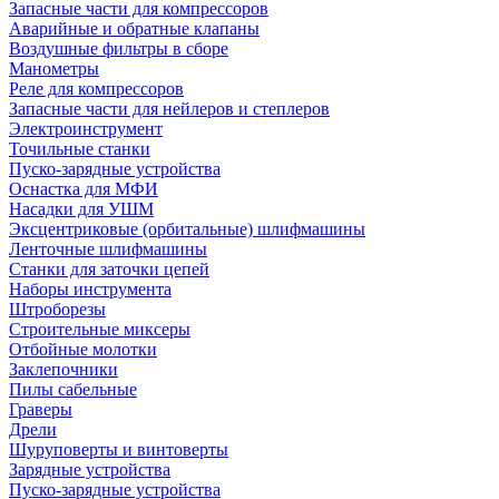
Запасные части для компрессоров
Аварийные и обратные клапаны
Воздушные фильтры в сборе
Манометры
Реле для компрессоров
Запасные части для нейлеров и степлеров
Электроинструмент
Точильные станки
Пуско-зарядные устройства
Оснастка для МФИ
Насадки для УШМ
Эксцентриковые (орбитальные) шлифмашины
Ленточные шлифмашины
Станки для заточки цепей
Наборы инструмента
Штроборезы
Строительные миксеры
Отбойные молотки
Заклепочники
Пилы сабельные
Граверы
Дрели
Шуруповерты и винтоверты
Зарядные устройства
Пуско-зарядные устройства