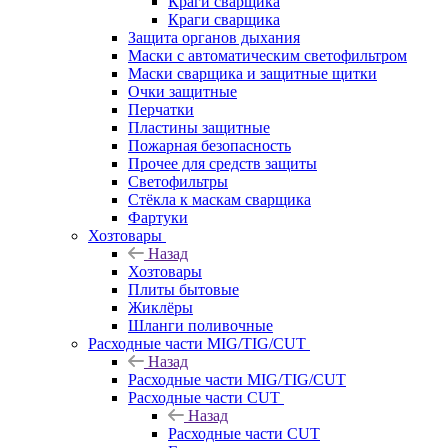
Краги сварщика
Краги сварщика
Защита органов дыхания
Маски с автоматическим светофильтром
Маски сварщика и защитные щитки
Очки защитные
Перчатки
Пластины защитные
Пожарная безопасность
Прочее для средств защиты
Светофильтры
Стёкла к маскам сварщика
Фартуки
Хозтовары
Назад
Хозтовары
Плиты бытовые
Жиклёры
Шланги поливочные
Расходные части MIG/TIG/CUT
Назад
Расходные части MIG/TIG/CUT
Расходные части CUT
Назад
Расходные части CUT