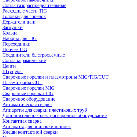
Сопла газораспределительные
Расходные части TIG
Головки для горелок
Держатели цанг
Заглушки
Кольца
Наборы для TIG
Переходники
Прочее TIG
Соединители быстросъёмные
Сопла керамические
Цанги
Штуцеры
Сварочные горелки и плазмотроны MIG/TIG/CUT
Плазмотроны CUT
Сварочные горелки MIG
Сварочные горелки TIG
Сварочное оборудование
Автоматическая сварка
Аппараты для сварки пластиковых труб
Дополнительное электросварочное оборудование
Контактная сварка
Аппараты для приварки шпилек
Клещи контактной сварки