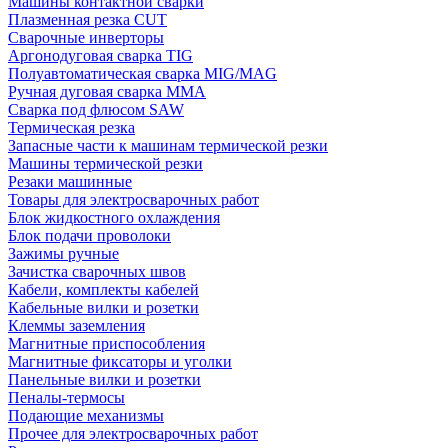
Машины контактной сварки
Плазменная резка CUT
Сварочные инверторы
Аргонодуговая сварка TIG
Полуавтоматическая сварка MIG/MAG
Ручная дуговая сварка MMA
Сварка под флюсом SAW
Термическая резка
Запасные части к машинам термической резки
Машины термической резки
Резаки машинные
Товары для электросварочных работ
Блок жидкостного охлаждения
Блок подачи проволоки
Зажимы ручные
Зачистка сварочных швов
Кабели, комплекты кабелей
Кабельные вилки и розетки
Клеммы заземления
Магнитные приспособления
Магнитные фиксаторы и уголки
Панельные вилки и розетки
Пеналы-термосы
Подающие механизмы
Прочее для электросварочных работ