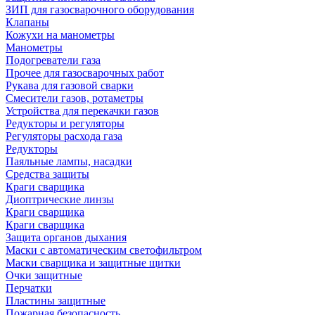
ЗИП для газосварочного оборудования
Клапаны
Кожухи на манометры
Манометры
Подогреватели газа
Прочее для газосварочных работ
Рукава для газовой сварки
Смесители газов, ротаметры
Устройства для перекачки газов
Редукторы и регуляторы
Регуляторы расхода газа
Редукторы
Паяльные лампы, насадки
Средства защиты
Краги сварщика
Диоптрические линзы
Краги сварщика
Краги сварщика
Защита органов дыхания
Маски с автоматическим светофильтром
Маски сварщика и защитные щитки
Очки защитные
Перчатки
Пластины защитные
Пожарная безопасность