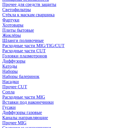
Прочее для средств защиты
Светофильтры
Стёкла к маскам сварщика
Фартуки
Хозтовары
Плиты бытовые
Жиклёры
Шланги поливочные
Расходные части MIG/TIG/CUT
Расходные части CUT
Головки плазмотронов
Диффузоры
Катоды
Наборы
Наборы балеринок
Насадки
Прочее CUT
Сопла
Расходные части MIG
Вставки под наконечники
Гусаки
Диффузоры газовые
Каналы направляющие
Прочее MIG
Сварочные наконечники