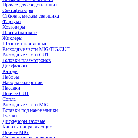
Прочее для средств защиты
Светофильтры
Стёкла к маскам сварщика
Фартуки
Хозтовары
Плиты бытовые
Жиклёры
Шланги поливочные
Расходные части MIG/TIG/CUT
Расходные части CUT
Головки плазмотронов
Диффузоры
Катоды
Наборы
Наборы балеринок
Насадки
Прочее CUT
Сопла
Расходные части MIG
Вставки под наконечники
Гусаки
Диффузоры газовые
Каналы направляющие
Прочее MIG
Сварочные наконечники