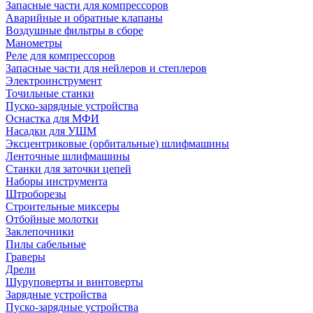
Запасные части для компрессоров
Аварийные и обратные клапаны
Воздушные фильтры в сборе
Манометры
Реле для компрессоров
Запасные части для нейлеров и степлеров
Электроинструмент
Точильные станки
Пуско-зарядные устройства
Оснастка для МФИ
Насадки для УШМ
Эксцентриковые (орбитальные) шлифмашины
Ленточные шлифмашины
Станки для заточки цепей
Наборы инструмента
Штроборезы
Строительные миксеры
Отбойные молотки
Заклепочники
Пилы сабельные
Граверы
Дрели
Шуруповерты и винтоверты
Зарядные устройства
Пуско-зарядные устройства