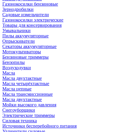
Газонокосилки бензиновые
Зернодробилки
Садовые измельчители
Газонокосилки электрические
Товары для консервирования
Умывальники
Пилы аккумуляторные
Опрыскиватели
Секаторы аккумуляторные
Мотокультиваторы
Бензиновые триммеры
Бензопилы
Воздуходувки
Масла
Масла двухтактные
Масла четырёхтактные
Масла цепные
Масла трансмиссионные
Масла двухтактные
Мойки высокого давления
Снегоуборщики
Электрические триммеры
Силовая техника
Источники бесперебойного питания
Удлинители силовые