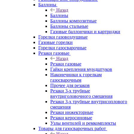
Баллоны
Назад
Баллоны
Баллоны композитные
Баллоны стальные
Газовые баллончики и картриджи
Горелки газовоздушные
Газовые горелки
Горелки газосварочные
Резаки газовые
Назад
Резаки газовые
Гайки крепления мундштуков
Наконечники к горелкам
газосварочным
Прочее для резаков
Резаки 3-х трубные
внутриголовочного смешения
Резаки 3-х трубные внутрисоплового
смешения
Резаки инжекторные
Резаки керосиновые
Узлы вентилей и ремкомплекты
Товары для газосварочных работ
Назад