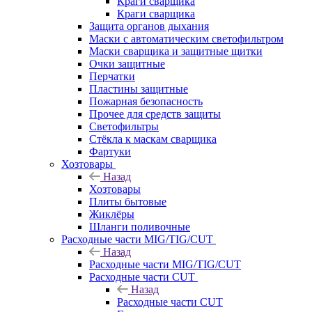
Краги сварщика
Краги сварщика
Защита органов дыхания
Маски с автоматическим светофильтром
Маски сварщика и защитные щитки
Очки защитные
Перчатки
Пластины защитные
Пожарная безопасность
Прочее для средств защиты
Светофильтры
Стёкла к маскам сварщика
Фартуки
Хозтовары
Назад
Хозтовары
Плиты бытовые
Жиклёры
Шланги поливочные
Расходные части MIG/TIG/CUT
Назад
Расходные части MIG/TIG/CUT
Расходные части CUT
Назад
Расходные части CUT