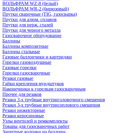
ВОЛЬФРАМ WZ-8 (белый)
ВОЛЬФРАМ WR-2 (бирюзовый)
Прутки сварочные (TIG, газосварка)
Прутки для алюм. сплавов
Прутки для нерж. сталей
Прутки для черного металла
Газосварочное оборудование
Баллоны
Баллоны композитные
Баллоны стальные
Газовые баллончики и картриджи
Горелки газовоздушные
Газовые горелки
Горелки газосварочные
Резаки газовые
Гайки крепления мундштуков
Наконечники к горелкам газосварочным
Прочее для резаков
Резаки 3-х трубные внутриголовочного смешения
Резаки 3-х трубные внутрисоплового смешения
Резаки инжекторные
Резаки керосиновые
Узлы вентилей и ремкомплекты
Товары для газосварочных работ
Защитные колпаки на баллоны