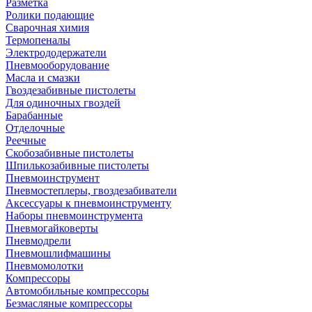
Разметка
Ролики подающие
Сварочная химия
Термопеналы
Электрододержатели
Пневмооборудование
Масла и смазки
Гвоздезабивные пистолеты
Для одиночных гвоздей
Барабанные
Отделочные
Реечные
Скобозабивные пистолеты
Шпилькозабивные пистолеты
Пневмоинструмент
Пневмостеплеры, гвоздезабиватели
Аксессуары к пневмоинструменту
Наборы пневмоинструмента
Пневмогайковерты
Пневмодрели
Пневмошлифмашины
Пневмомолотки
Компрессоры
Автомобильные компрессоры
Безмасляные компрессоры