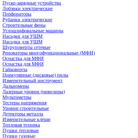
Пуско-зарядные устройства
Лобзики электрические
Перфораторы
Рубанки электрические
Строительные фены
Углошлифовальные машины
Насадки для УШМ
Насадки для УШМ
Шуруповерты сетевые
Реноваторы многофункциональные (МФИ)
Оснастка для МФИ
Оснастка для МФИ
Гайковерты
Циркулярные (дисковые) пилы
Измерительный инструмент
Дальномеры
Лазерные уровни (нивелиры)
Мультиметры
Тестеры напряжения
Уровни строительные
Детекторы металла
Измерительные клещи
Тепловая техника
Пушки тепловые
Пушки газовые