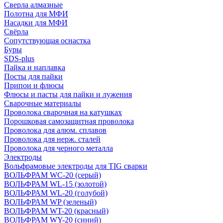
Сверла алмазные
Полотна для МФИ
Насадки для МФИ
Свёрла
Сопутствующая оснастка
Буры
SDS-plus
Пайка и наплавка
Посты для пайки
Припои и флюсы
Флюсы и пасты для пайки и лужения
Сварочные материалы
Проволока сварочная на катушках
Порошковая самозащитная проволока
Проволока для алюм. сплавов
Проволока для нерж. сталей
Проволока для черного металла
Электроды
Вольфрамовые электроды для TIG сварки
ВОЛЬФРАМ WC-20 (серый)
ВОЛЬФРАМ WL-15 (золотой)
ВОЛЬФРАМ WL-20 (голубой)
ВОЛЬФРАМ WP (зеленый)
ВОЛЬФРАМ WT-20 (красный)
ВОЛЬФРАМ WY-20 (синий)