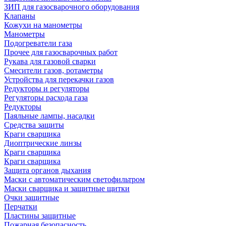
ЗИП для газосварочного оборудования
Клапаны
Кожухи на манометры
Манометры
Подогреватели газа
Прочее для газосварочных работ
Рукава для газовой сварки
Смесители газов, ротаметры
Устройства для перекачки газов
Редукторы и регуляторы
Регуляторы расхода газа
Редукторы
Паяльные лампы, насадки
Средства защиты
Краги сварщика
Диоптрические линзы
Краги сварщика
Краги сварщика
Защита органов дыхания
Маски с автоматическим светофильтром
Маски сварщика и защитные щитки
Очки защитные
Перчатки
Пластины защитные
Пожарная безопасность