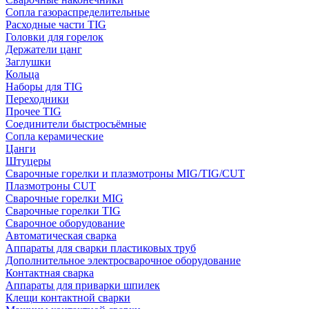
Сопла газораспределительные
Расходные части TIG
Головки для горелок
Держатели цанг
Заглушки
Кольца
Наборы для TIG
Переходники
Прочее TIG
Соединители быстросъёмные
Сопла керамические
Цанги
Штуцеры
Сварочные горелки и плазмотроны MIG/TIG/CUT
Плазмотроны CUT
Сварочные горелки MIG
Сварочные горелки TIG
Сварочное оборудование
Автоматическая сварка
Аппараты для сварки пластиковых труб
Дополнительное электросварочное оборудование
Контактная сварка
Аппараты для приварки шпилек
Клещи контактной сварки