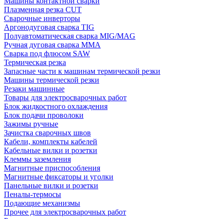
Машины контактной сварки
Плазменная резка CUT
Сварочные инверторы
Аргонодуговая сварка TIG
Полуавтоматическая сварка MIG/MAG
Ручная дуговая сварка MMA
Сварка под флюсом SAW
Термическая резка
Запасные части к машинам термической резки
Машины термической резки
Резаки машинные
Товары для электросварочных работ
Блок жидкостного охлаждения
Блок подачи проволоки
Зажимы ручные
Зачистка сварочных швов
Кабели, комплекты кабелей
Кабельные вилки и розетки
Клеммы заземления
Магнитные приспособления
Магнитные фиксаторы и уголки
Панельные вилки и розетки
Пеналы-термосы
Подающие механизмы
Прочее для электросварочных работ