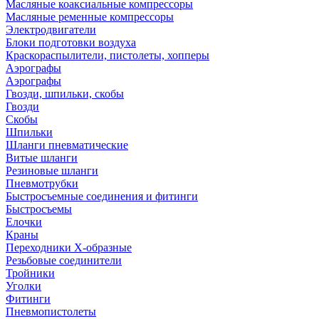
Масляные коаксиальные компрессоры
Масляные ременные компрессоры
Электродвигатели
Блоки подготовки воздуха
Краскораспылители, пистолеты, хопперы
Аэрографы
Аэрографы
Гвозди, шпильки, скобы
Гвозди
Скобы
Шпильки
Шланги пневматические
Витые шланги
Резиновые шланги
Пневмотрубки
Быстросъемные соединения и фитинги
Быстросъемы
Елочки
Краны
Переходники Х-образные
Резьбовые соединители
Тройники
Уголки
Фитинги
Пневмопистолеты