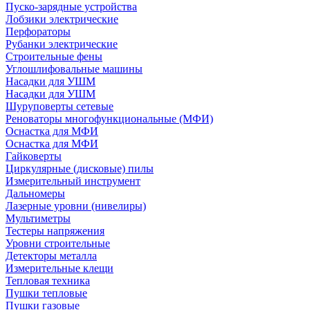
Пуско-зарядные устройства
Лобзики электрические
Перфораторы
Рубанки электрические
Строительные фены
Углошлифовальные машины
Насадки для УШМ
Насадки для УШМ
Шуруповерты сетевые
Реноваторы многофункциональные (МФИ)
Оснастка для МФИ
Оснастка для МФИ
Гайковерты
Циркулярные (дисковые) пилы
Измерительный инструмент
Дальномеры
Лазерные уровни (нивелиры)
Мультиметры
Тестеры напряжения
Уровни строительные
Детекторы металла
Измерительные клещи
Тепловая техника
Пушки тепловые
Пушки газовые