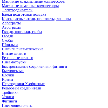
Масляные коаксиальные компрессоры
Масляные ременные компрессоры
Электродвигатели
Блоки подготовки воздуха
Краскораспылители, пистолеты, хопперы
Аэрографы
Аэрографы
Гвозди, шпильки, скобы
Гвозди
Скобы
Шпильки
Шланги пневматические
Витые шланги
Резиновые шланги
Пневмотрубки
Быстросъемные соединения и фитинги
Быстросъемы
Елочки
Краны
Переходники Х-образные
Резьбовые соединители
Тройники
Уголки
Фитинги
Пневмопистолеты