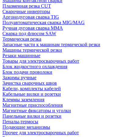
Машины контактной сварки
Плазменная резка CUT
Сварочные инверторы
Аргонодуговая сварка TIG
Полуавтоматическая сварка MIG/MAG
Ручная дуговая сварка MMA
Сварка под флюсом SAW
Термическая резка
Запасные части к машинам термической резки
Машины термической резки
Резаки машинные
Товары для электросварочных работ
Блок жидкостного охлаждения
Блок подачи проволоки
Зажимы ручные
Зачистка сварочных швов
Кабели, комплекты кабелей
Кабельные вилки и розетки
Клеммы заземления
Магнитные приспособления
Магнитные фиксаторы и уголки
Панельные вилки и розетки
Пеналы-термосы
Подающие механизмы
Прочее для электросварочных работ