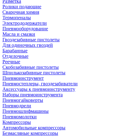
Разметка
Ролики подающие
Сварочная химия
Термопеналы
Электрододержатели
Пневмооборудование
Масла и смазки
Гвоздезабивные пистолеты
Для одиночных гвоздей
Барабанные
Отделочные
Реечные
Скобозабивные пистолеты
Шпилькозабивные пистолеты
Пневмоинструмент
Пневмостеплеры, гвоздезабиватели
Аксессуары к пневмоинструменту
Наборы пневмоинструмента
Пневмогайковерты
Пневмодрели
Пневмошлифмашины
Пневмомолотки
Компрессоры
Автомобильные компрессоры
Безмасляные компрессоры