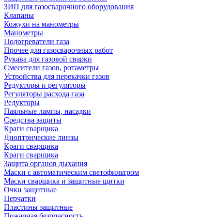
ЗИП для газосварочного оборудования
Клапаны
Кожухи на манометры
Манометры
Подогреватели газа
Прочее для газосварочных работ
Рукава для газовой сварки
Смесители газов, ротаметры
Устройства для перекачки газов
Редукторы и регуляторы
Регуляторы расхода газа
Редукторы
Паяльные лампы, насадки
Средства защиты
Краги сварщика
Диоптрические линзы
Краги сварщика
Краги сварщика
Защита органов дыхания
Маски с автоматическим светофильтром
Маски сварщика и защитные щитки
Очки защитные
Перчатки
Пластины защитные
Пожарная безопасность