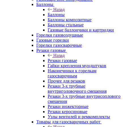
Баллоны
Назад
Баллоны
Баллоны композитные
Баллоны стальные
Газовые баллончики и картриджи
Горелки газовоздушные
Газовые горелки
Горелки газосварочные
Резаки газовые
Назад
Резаки газовые
Гайки крепления мундштуков
Наконечники к горелкам
газосварочным
Прочее для резаков
Резаки 3-х трубные
внутриголовочного смешения
Резаки 3-х трубные внутрисоплового
смешения
Резаки инжекторные
Резаки керосиновые
Узлы вентилей и ремкомплекты
Товары для газосварочных работ
Назад