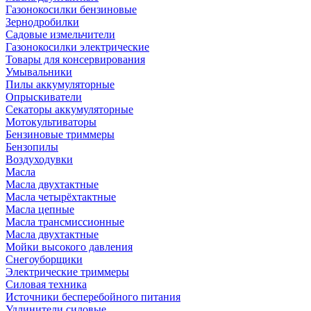
Газонокосилки бензиновые
Зернодробилки
Садовые измельчители
Газонокосилки электрические
Товары для консервирования
Умывальники
Пилы аккумуляторные
Опрыскиватели
Секаторы аккумуляторные
Мотокультиваторы
Бензиновые триммеры
Бензопилы
Воздуходувки
Масла
Масла двухтактные
Масла четырёхтактные
Масла цепные
Масла трансмиссионные
Масла двухтактные
Мойки высокого давления
Снегоуборщики
Электрические триммеры
Силовая техника
Источники бесперебойного питания
Удлинители силовые