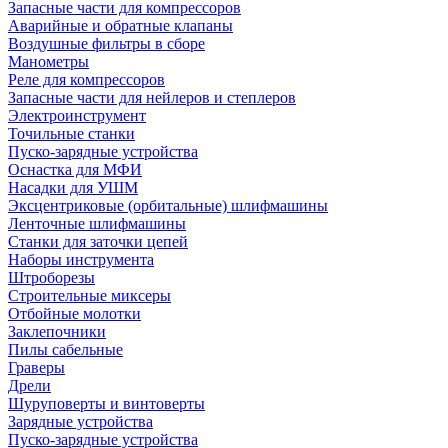
Запасные части для компрессоров
Аварийные и обратные клапаны
Воздушные фильтры в сборе
Манометры
Реле для компрессоров
Запасные части для нейлеров и степлеров
Электроинструмент
Точильные станки
Пуско-зарядные устройства
Оснастка для МФИ
Насадки для УШМ
Эксцентриковые (орбитальные) шлифмашины
Ленточные шлифмашины
Станки для заточки цепей
Наборы инструмента
Штроборезы
Строительные миксеры
Отбойные молотки
Заклепочники
Пилы сабельные
Граверы
Дрели
Шуруповерты и винтоверты
Зарядные устройства
Пуско-зарядные устройства