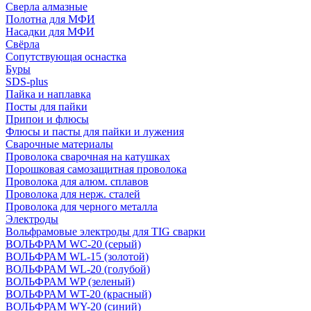
Сверла алмазные
Полотна для МФИ
Насадки для МФИ
Свёрла
Сопутствующая оснастка
Буры
SDS-plus
Пайка и наплавка
Посты для пайки
Припои и флюсы
Флюсы и пасты для пайки и лужения
Сварочные материалы
Проволока сварочная на катушках
Порошковая самозащитная проволока
Проволока для алюм. сплавов
Проволока для нерж. сталей
Проволока для черного металла
Электроды
Вольфрамовые электроды для TIG сварки
ВОЛЬФРАМ WC-20 (серый)
ВОЛЬФРАМ WL-15 (золотой)
ВОЛЬФРАМ WL-20 (голубой)
ВОЛЬФРАМ WP (зеленый)
ВОЛЬФРАМ WT-20 (красный)
ВОЛЬФРАМ WY-20 (синий)