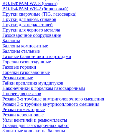
ВОЛЬФРАМ WZ-8 (белый)
ВОЛЬФРАМ WR-2 (бирюзовый)
Прутки сварочные (TIG, газосварка)
Прутки для алюм. сплавов
Прутки для нерж. сталей
Прутки для черного металла
Газосварочное оборудование
Баллоны
Баллоны композитные
Баллоны стальные
Газовые баллончики и картриджи
Горелки газовоздушные
Газовые горелки
Горелки газосварочные
Резаки газовые
Гайки крепления мундштуков
Наконечники к горелкам газосварочным
Прочее для резаков
Резаки 3-х трубные внутриголовочного смешения
Резаки 3-х трубные внутрисоплового смешения
Резаки инжекторные
Резаки керосиновые
Узлы вентилей и ремкомплекты
Товары для газосварочных работ
Защитные колпаки на баллоны