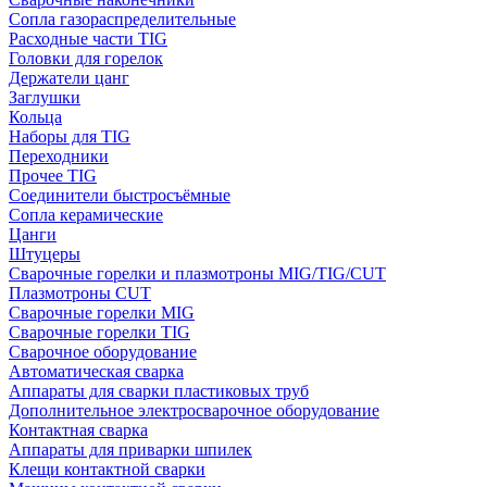
Сопла газораспределительные
Расходные части TIG
Головки для горелок
Держатели цанг
Заглушки
Кольца
Наборы для TIG
Переходники
Прочее TIG
Соединители быстросъёмные
Сопла керамические
Цанги
Штуцеры
Сварочные горелки и плазмотроны MIG/TIG/CUT
Плазмотроны CUT
Сварочные горелки MIG
Сварочные горелки TIG
Сварочное оборудование
Автоматическая сварка
Аппараты для сварки пластиковых труб
Дополнительное электросварочное оборудование
Контактная сварка
Аппараты для приварки шпилек
Клещи контактной сварки