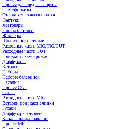
Прочее для средств защиты
Светофильтры
Стёкла к маскам сварщика
Фартуки
Хозтовары
Плиты бытовые
Жиклёры
Шланги поливочные
Расходные части MIG/TIG/CUT
Расходные части CUT
Головки плазмотронов
Диффузоры
Катоды
Наборы
Наборы балеринок
Насадки
Прочее CUT
Сопла
Расходные части MIG
Вставки под наконечники
Гусаки
Диффузоры газовые
Каналы направляющие
Прочее MIG
Сварочные наконечники