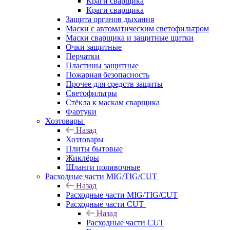
Краги сварщика
Краги сварщика
Защита органов дыхания
Маски с автоматическим светофильтром
Маски сварщика и защитные щитки
Очки защитные
Перчатки
Пластины защитные
Пожарная безопасность
Прочее для средств защиты
Светофильтры
Стёкла к маскам сварщика
Фартуки
Хозтовары
Назад
Хозтовары
Плиты бытовые
Жиклёры
Шланги поливочные
Расходные части MIG/TIG/CUT
Назад
Расходные части MIG/TIG/CUT
Расходные части CUT
Назад
Расходные части CUT