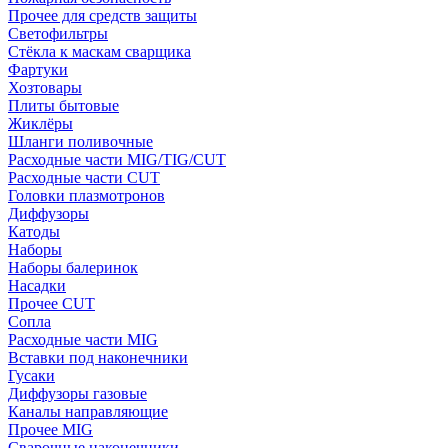
Прочее для средств защиты
Светофильтры
Стёкла к маскам сварщика
Фартуки
Хозтовары
Плиты бытовые
Жиклёры
Шланги поливочные
Расходные части MIG/TIG/CUT
Расходные части CUT
Головки плазмотронов
Диффузоры
Катоды
Наборы
Наборы балеринок
Насадки
Прочее CUT
Сопла
Расходные части MIG
Вставки под наконечники
Гусаки
Диффузоры газовые
Каналы направляющие
Прочее MIG
Сварочные наконечники