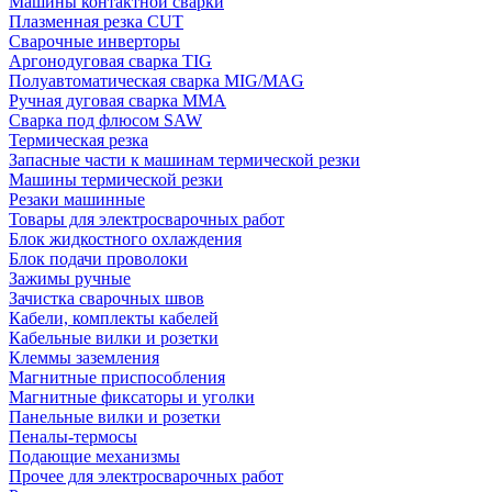
Машины контактной сварки
Плазменная резка CUT
Сварочные инверторы
Аргонодуговая сварка TIG
Полуавтоматическая сварка MIG/MAG
Ручная дуговая сварка MMA
Сварка под флюсом SAW
Термическая резка
Запасные части к машинам термической резки
Машины термической резки
Резаки машинные
Товары для электросварочных работ
Блок жидкостного охлаждения
Блок подачи проволоки
Зажимы ручные
Зачистка сварочных швов
Кабели, комплекты кабелей
Кабельные вилки и розетки
Клеммы заземления
Магнитные приспособления
Магнитные фиксаторы и уголки
Панельные вилки и розетки
Пеналы-термосы
Подающие механизмы
Прочее для электросварочных работ