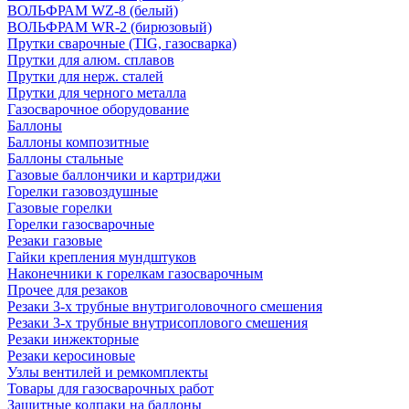
ВОЛЬФРАМ WZ-8 (белый)
ВОЛЬФРАМ WR-2 (бирюзовый)
Прутки сварочные (TIG, газосварка)
Прутки для алюм. сплавов
Прутки для нерж. сталей
Прутки для черного металла
Газосварочное оборудование
Баллоны
Баллоны композитные
Баллоны стальные
Газовые баллончики и картриджи
Горелки газовоздушные
Газовые горелки
Горелки газосварочные
Резаки газовые
Гайки крепления мундштуков
Наконечники к горелкам газосварочным
Прочее для резаков
Резаки 3-х трубные внутриголовочного смешения
Резаки 3-х трубные внутрисоплового смешения
Резаки инжекторные
Резаки керосиновые
Узлы вентилей и ремкомплекты
Товары для газосварочных работ
Защитные колпаки на баллоны