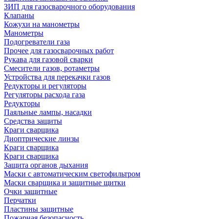
ЗИП для газосварочного оборудования
Клапаны
Кожухи на манометры
Манометры
Подогреватели газа
Прочее для газосварочных работ
Рукава для газовой сварки
Смесители газов, ротаметры
Устройства для перекачки газов
Редукторы и регуляторы
Регуляторы расхода газа
Редукторы
Паяльные лампы, насадки
Средства защиты
Краги сварщика
Диоптрические линзы
Краги сварщика
Краги сварщика
Защита органов дыхания
Маски с автоматическим светофильтром
Маски сварщика и защитные щитки
Очки защитные
Перчатки
Пластины защитные
Пожарная безопасность