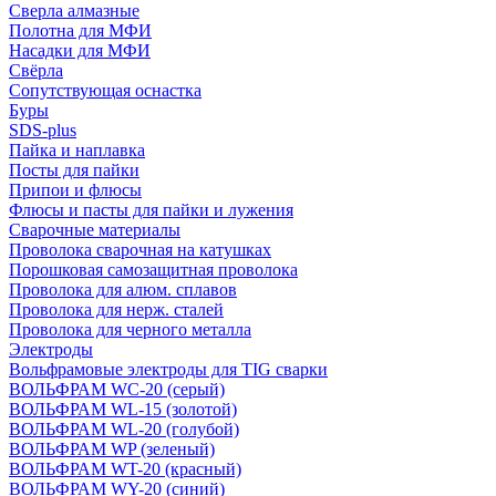
Сверла алмазные
Полотна для МФИ
Насадки для МФИ
Свёрла
Сопутствующая оснастка
Буры
SDS-plus
Пайка и наплавка
Посты для пайки
Припои и флюсы
Флюсы и пасты для пайки и лужения
Сварочные материалы
Проволока сварочная на катушках
Порошковая самозащитная проволока
Проволока для алюм. сплавов
Проволока для нерж. сталей
Проволока для черного металла
Электроды
Вольфрамовые электроды для TIG сварки
ВОЛЬФРАМ WC-20 (серый)
ВОЛЬФРАМ WL-15 (золотой)
ВОЛЬФРАМ WL-20 (голубой)
ВОЛЬФРАМ WP (зеленый)
ВОЛЬФРАМ WT-20 (красный)
ВОЛЬФРАМ WY-20 (синий)