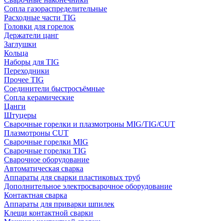
Сопла газораспределительные
Расходные части TIG
Головки для горелок
Держатели цанг
Заглушки
Кольца
Наборы для TIG
Переходники
Прочее TIG
Соединители быстросъёмные
Сопла керамические
Цанги
Штуцеры
Сварочные горелки и плазмотроны MIG/TIG/CUT
Плазмотроны CUT
Сварочные горелки MIG
Сварочные горелки TIG
Сварочное оборудование
Автоматическая сварка
Аппараты для сварки пластиковых труб
Дополнительное электросварочное оборудование
Контактная сварка
Аппараты для приварки шпилек
Клещи контактной сварки