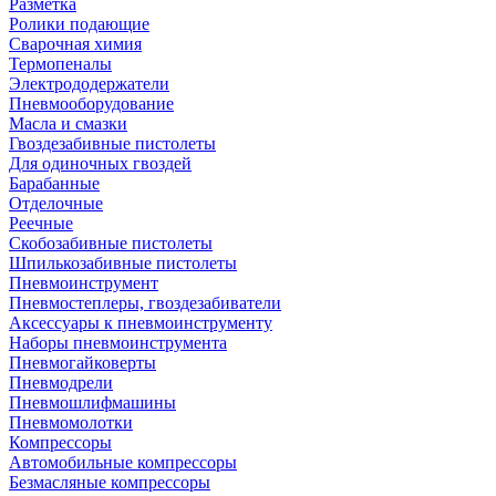
Разметка
Ролики подающие
Сварочная химия
Термопеналы
Электрододержатели
Пневмооборудование
Масла и смазки
Гвоздезабивные пистолеты
Для одиночных гвоздей
Барабанные
Отделочные
Реечные
Скобозабивные пистолеты
Шпилькозабивные пистолеты
Пневмоинструмент
Пневмостеплеры, гвоздезабиватели
Аксессуары к пневмоинструменту
Наборы пневмоинструмента
Пневмогайковерты
Пневмодрели
Пневмошлифмашины
Пневмомолотки
Компрессоры
Автомобильные компрессоры
Безмасляные компрессоры